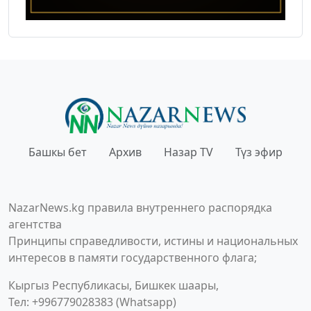
Башкы бет
Архив
Назар TV
Түз эфир
NazarNews.kg правила внутреннего распорядка
агентства
Принципы справедливости, истины и национальных
интересов в памяти государственного флага;
Кыргыз Республикасы, Бишкек шаары,
Тел: +996779028383 (Whatsapp)