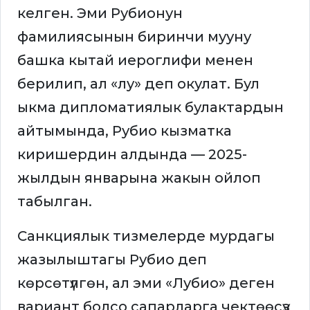
келген. Эми Рубионун
фамилиясынын биринчи мууну
башка кытай иероглифи менен
берилип, ал «лу» деп окулат. Бул
ыкма дипломатиялык булактардын
айтымында, Рубио кызматка
киришердин алдында — 2025-
жылдын январына жакын ойлоп
табылган.
Санкциялык тизмелерде мурдагы
жазылыштагы Рубио деп
көрсөтүлгөн, ал эми «Лубио» деген
вариант болсо сапарларга чектөөсүз