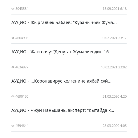
5043534
15.09.2021 6:18
АУДИО - Жыргалбек Бабаев: “Кубанычбек Жума...
4664998
10.02.2021 23:17
АУДИО - Жактоочу: “Депутат Жумалиевдин 16 ...
4634977
10.02.2021 23:02
АУДИО - ...Коронавирус келгенине аябай сүй...
4690130
31.03.2020 4:20
АУДИО - Чжун Наньшань, эксперт: “Кытайда к...
4594644
28.03.2020 4:05