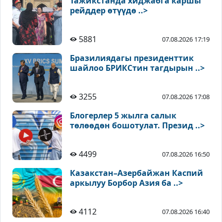
Тажикстанда хиджабга каршы
рейддер өтүүдө ..>
5881
07.08.2026 17:19
Бразилиядагы президенттик
шайлоо БРИКСтин тагдырын ..>
3255
07.08.2026 17:08
Блогерлер 5 жылга салык
төлөөдөн бошотулат. Презид ..>
4499
07.08.2026 16:50
Казакстан–Азербайжан Каспий
аркылуу Борбор Азия ба ..>
4112
07.08.2026 16:40