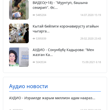
ВИДЕО(+18) - "Муунтуп, башына
секирип". Өс...
5485204
14.07.2020 15:19
Кытай бийлиги коронавирусту атайын
чыгарга...
5395939
29.02.2020 23:43
АУДИО - Сонунбүбү Кадырова: “Мен
жазган Ка...
5043534
15.09.2021 6:18
Аудио новости
АУДИО - Израилде жарым миллион адам наараз...