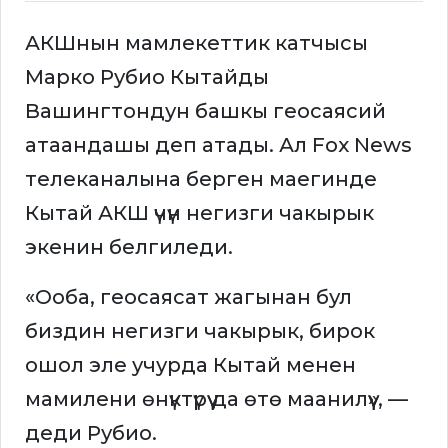
АКШнын мамлекеттик катчысы
Марко Рубио Кытайды
Вашингтондун башкы геосаясий
атаандашы деп атады. Ал Fox News
телеканалына берген маегинде
Кытай АКШ үчүн негизги чакырык
экенин белгиледи.
«Ооба, геосаясат жагынан бул
биздин негизги чакырык, бирок
ошол эле учурда Кытай менен
мамилени өнүктүрүү да өтө маанилүү», —
деди Рубио.