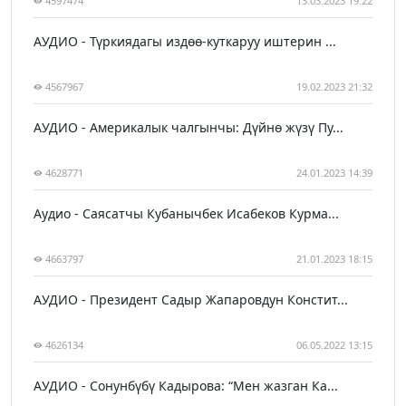
4597474
13.03.2023 19:22
АУДИО - Түркиядагы издөө-куткаруу иштерин ...
4567967
19.02.2023 21:32
АУДИО - Америкалык чалгынчы: Дүйнө жүзү Пу...
4628771
24.01.2023 14:39
Аудио - Саясатчы Кубанычбек Исабеков Курма...
4663797
21.01.2023 18:15
АУДИО - Президент Садыр Жапаровдун Констит...
4626134
06.05.2022 13:15
АУДИО - Сонунбүбү Кадырова: “Мен жазган Ка...