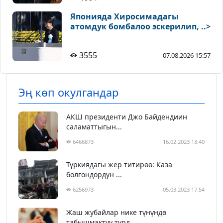
Японияда Хиросимадагы
атомдук бомбалоо эскерилип, ..>
3555
07.08.2026 15:57
Эң көп окулгандар
АКШ президенти Джо Байдендиин
саламаттыгын...
6466873
16.02.2023 13:40
Түркиядагы жер титирөө: Каза
болгондордун ...
6256973
05.03.2023 17:54
Жаш жубайлар нике түнүндө
табышмактуу түрд...