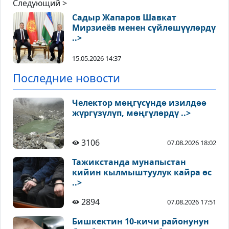
Следующий >
Садыр Жапаров Шавкат
Мирзиеёв менен сүйлөшүүлөрдү
..>
15.05.2026 14:37
Последние новости
Челектор мөңгүсүндө изилдөө
жүргүзүлүп, мөңгүлөрдү ..>
3106
07.08.2026 18:02
Тажикстанда мунапыстан
кийин кылмыштуулук кайра өс
..>
2894
07.08.2026 17:51
Бишкектин 10-кичи районунун