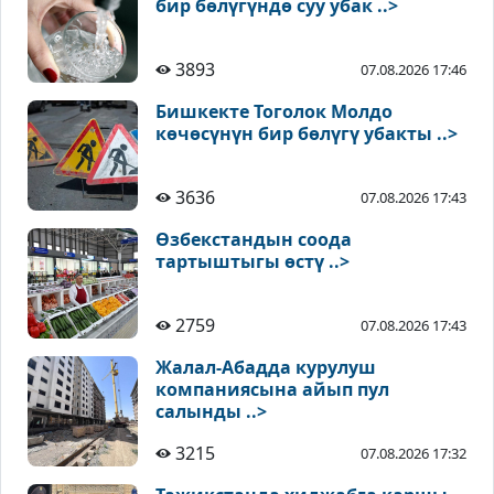
бир бөлүгүндө суу убак ..>
3893
07.08.2026 17:46
Бишкекте Тоголок Молдо
көчөсүнүн бир бөлүгү убакты ..>
3636
07.08.2026 17:43
Өзбекстандын соода
тартыштыгы өстү ..>
2759
07.08.2026 17:43
Жалал-Абадда курулуш
компаниясына айып пул
салынды ..>
3215
07.08.2026 17:32