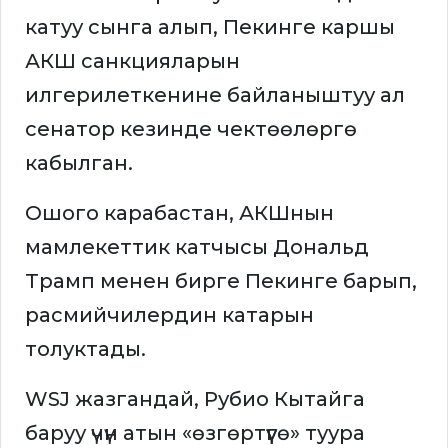
катуу сынга алып, Пекинге каршы
АКШ санкцияларын
илгерилеткенине байланыштуу ал
сенатор кезинде чектөөлөргө
кабылган.
Ошого карабастан, АКШнын
мамлекеттик катчысы Дональд
Трамп менен бирге Пекинге барып,
расмийчилердин катарын
толуктады.
WSJ жазгандай, Рубио Кытайга
баруу үчүн атын «өзгөртүүгө» туура