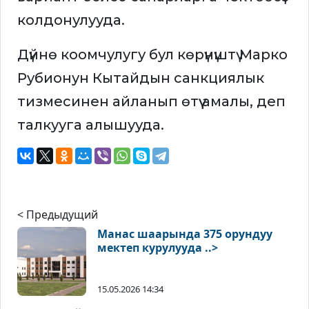
колдонулууда.
Дүйнө коомчулугу бул көрүнүштү Марко
Рубионун Кытайдын санкциялык
тизмесинен айланып өтүү амалы, деп
талкууга алышууда.
< Предыдущий
Манас шаарында 375 орундуу
мектеп курулууда ..>
15.05.2026 14:34