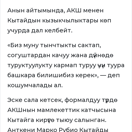
Анын айтымында, АКШ менен
Кытайдын кызыкчылыктары көп
учурда дал келбейт.
«Биз муну тынчтыкты сактап,
согуштардан качуу жана дүйнөдө
туруктуулукту кармап туруу үчүн туура
башкара билишибиз керек», — деп
кошумчалады ал.
Эске сала кетсек, формалдуу түрдө
АКШнын мамлекеттик катчысына
Кытайга кирүүгө тыюу салынган.
Анткени Марко Рубио Кытайды