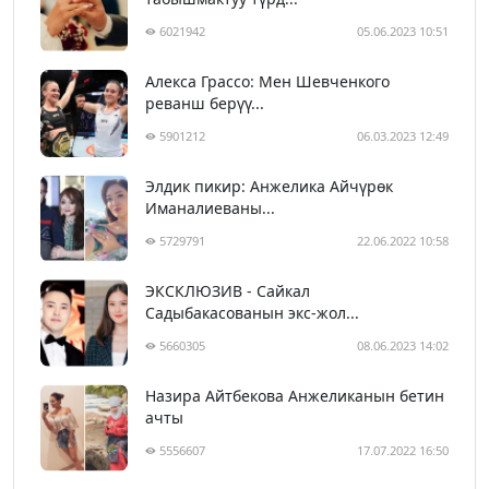
6021942
05.06.2023 10:51
Алекса Грассо: Мен Шевченкого
реванш берүү...
5901212
06.03.2023 12:49
Элдик пикир: Анжелика Айчүрөк
Иманалиеваны...
5729791
22.06.2022 10:58
ЭКСКЛЮЗИВ - Сайкал
Садыбакасованын экс-жол...
5660305
08.06.2023 14:02
Назира Айтбекова Анжеликанын бетин
ачты
5556607
17.07.2022 16:50