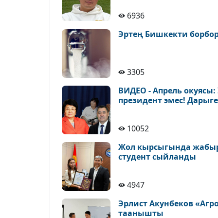
6936
Эртең Бишкекти борбор
3305
ВИДЕО - Апрель окуясы:
президент эмес! Дарыг
10052
Жол кырсыгында жабыр
студент сыйланды
4947
Эрлист Акунбеков «Агр
таанышты