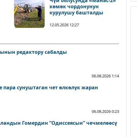
Чүй облусунда «Манас-2»
көмөк чордонунун
курулушу башталды
12.05.2026 12:27
сынын редактору сабалды
06.08.2026 1:14
пара сунуштаган чет өлкөлүк жаран
06.08.2026 0:23
ландын Гомердин “Одиссеясын” чечмелөөсү