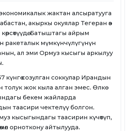
экономикалык жактан алсыратууга
бастан, акыркы окуялар Тегеран өз
көрсөтүүдө. Батыштагы айрым
н ракеталык мүмкүнчүлүгүнүн
ганын, ал эми Ормуз кысыгы аркылуу
ы.
 күнгө созулган соккулар Ирандын
толук жок кыла алган эмес. Өлкө
дындагы бекем жайларда
дын таасири чектелүү болгон.
муз кысыгындагы таасирин күчөтүп,
мөл орноткону айтылууда.