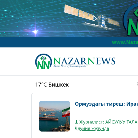
www.NazarNews.kg
Na
17°C
Бишкек
Ормуздагы тиреш: Иран
Журналист: АЙСУЛУУ ТАЛ
дүйнө жүзүндө