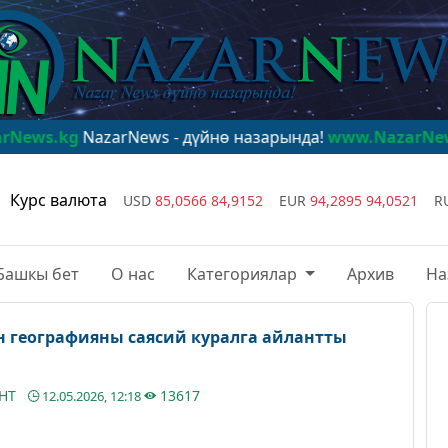
zarNews - дүйнө назарында!
www.NazarNews.kg
NazarNe
Курс валюта
USD
85,0566
84,9152
EUR
94,2895
94,0521
R
Башкы бет
О нас
Категориялар
Архив
На
 географияны саясий куралга айлантты
АНТ
13617
12.05.2026, 12:18