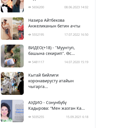
5656200
08.06.2023 14:02
Назира Айтбекова
Анжеликанын бетин ачты
5552195
17.07.2022 16:50
ВИДЕО(+18) - "Муунтуп,
башына секирип". Өс...
5481117
14.07.2020 15:19
Кытай бийлиги
5392203
29.02.2020 23:43
коронавирусту атайын
чыгарга...
АУДИО - Сонунбүбү
Кадырова: “Мен жазган Ка...
5035255
15.09.2021 6:18