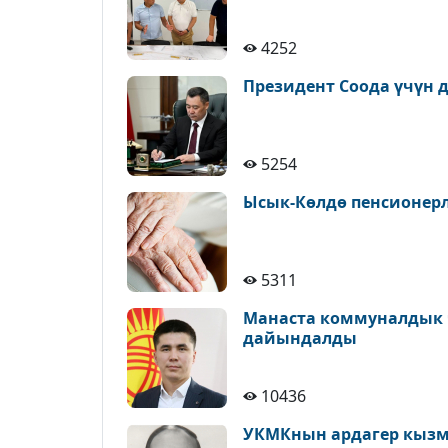
4252
Президент Соода үчүн д
5254
Ысык-Көлдө пенсионерле
5311
Манаста коммуналдык 
дайындалды
10436
УКМКнын ардагер кызм