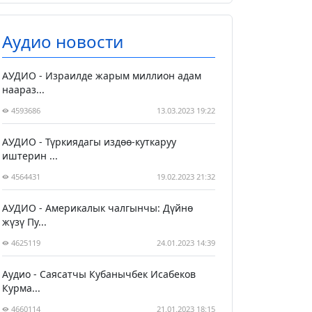
Аудио новости
АУДИО - Израилде жарым миллион адам
наараз...
4593686
13.03.2023 19:22
АУДИО - Түркиядагы издөө-куткаруу
иштерин ...
4564431
19.02.2023 21:32
АУДИО - Америкалык чалгынчы: Дүйнө
жүзү Пу...
4625119
24.01.2023 14:39
Аудио - Саясатчы Кубанычбек Исабеков
Курма...
4660114
21.01.2023 18:15