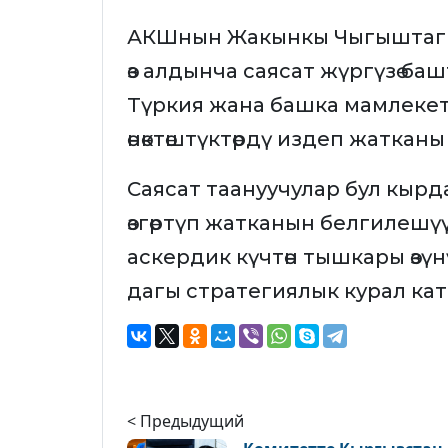
АКШнын Жакынкы Чыгыштагы м
өз алдынча саясат жүргүзө ба
Түркия жана башка мамлеке
өнөктөштүктөрдү издеп жаткан
Саясат таануучулар бул кырда
өзгөртүп жатканын белгилешү
аскердик күчтөн тышкары өзү
дагы стратегиялык курал ка
< Предыдущий