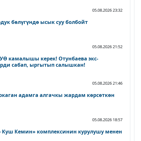
05.08.2026 23:32
дук бөлүгүндө ысык суу болбойт
05.08.2026 21:52
 УӨ камалышы керек! Отунбаева экс-
ерди сабап, ыргытып салышкан!
05.08.2026 21:46
каган адамга алгачкы жардам көрсөткөн
05.08.2026 18:57
о Куш Кемин» комплексинин курулушу менен