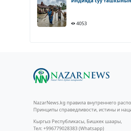
Индияда суу ташкынына
4053
NazarNews.kg правила внутреннего распо
Принципы справедливости, истины и наци
Кыргыз Республикасы, Бишкек шаары,
Тел: +996779028383 (Whatsapp)