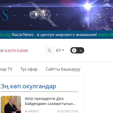
ws - в центре мирового внимания!
www.NazarNews.kg
KY
UB
0,9274
0,9260
зар TV
Түз эфир
Сайтты башкаруу
Эң көп окулгандар
АКШ президенти Джо
Байдендиин саламаттыгын...
6463027
16.02.2023 13:40