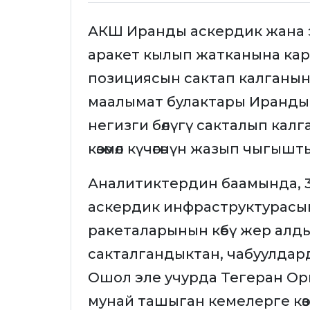
АКШ Иранды аскердик жана 
аракет кылып жатканына кара
позициясын сактап калганын 
маалымат булактары Иранды
негизги бөлүгү сакталып кал
көзөмөл күчөгөнүн жазып чыгышт
Аналитиктердин баамында, 37
аскердик инфраструктурасын 
ракеталарынын көбү жер ал
сакталгандыктан, чабуулдар
Ошол эле учурда Тегеран Ор
мунай ташыган кемелерге көзө