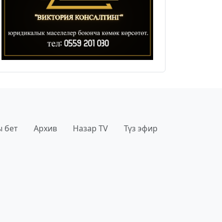
 бет
Архив
Назар TV
Түз эфир