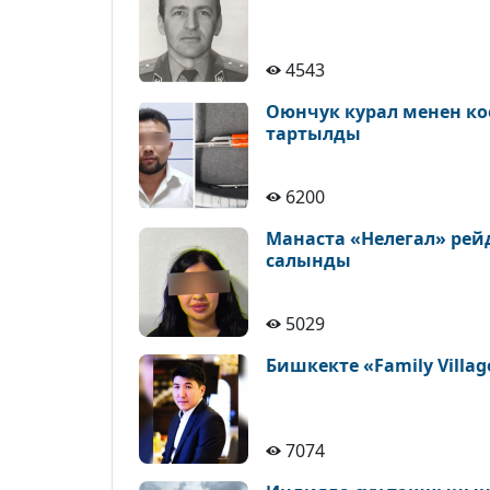
4543
Оюнчук курал менен ко
тартылды
6200
Манаста «Нелегал» рейд
салынды
5029
Бишкекте «Family Vil
7074