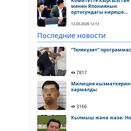
Комитетте Кыргызстан
менен Япониянын
ортосундагы киреше
салыгына карата кош
салык салууну жоюуга
12.05.2026 12:13
багытталган мыйзам
Последние новости
долбоору колдоо тапты
“Телекүзөт” программа
7817
Милиция кызматкерине 
кармалды
3166
Кылмыш жана жаза: Но