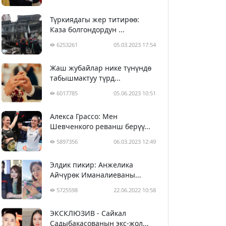
Түркиядагы жер титирөө:
Каза болгондордун ...
6253261
05.03.2023 17:54
Жаш жубайлар нике түнүндө
табышмактуу түрд...
6017785
05.06.2023 10:51
Алекса Грассо: Мен
Шевченкого реванш берүү...
5897356
06.03.2023 12:49
Элдик пикир: Анжелика
Айчүрөк Иманалиеваны...
5725598
22.06.2022 10:58
ЭКСКЛЮЗИВ - Сайкал
Садыбакасованын экс-жол...