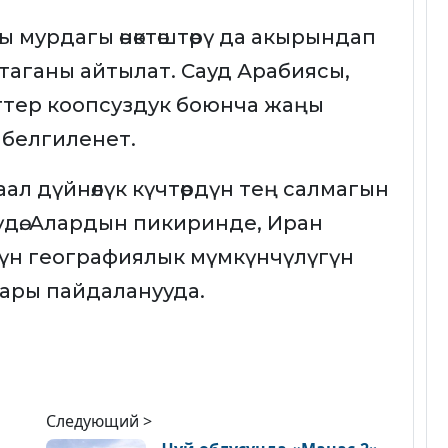
урдагы өнөктөштөрү да акырындап
штаганы айтылат. Сауд Арабиясы,
ттер коопсуздук боюнча жаңы
ы белгиленет.
ал дүйнөлүк күчтөрдүн тең салмагын
үдө. Алардын пикиринде, Иран
нүн географиялык мүмкүнчүлүгүн
тары пайдаланууда.
Следующий >