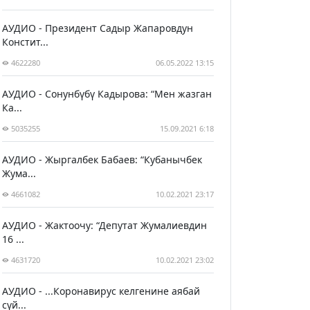
АУДИО - Президент Садыр Жапаровдун
Констит...
4622280
06.05.2022 13:15
АУДИО - Сонунбүбү Кадырова: “Мен жазган
Ка...
5035255
15.09.2021 6:18
АУДИО - Жыргалбек Бабаев: “Кубанычбек
Жума...
4661082
10.02.2021 23:17
АУДИО - Жактоочу: “Депутат Жумалиевдин
16 ...
4631720
10.02.2021 23:02
АУДИО - ...Коронавирус келгенине аябай
сүй...