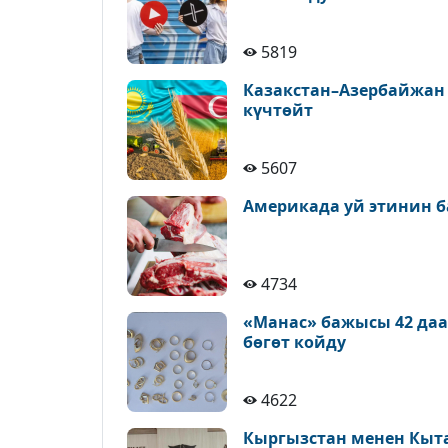
5819
Казакстан–Азербайжан
күчтөйт
5607
Америкада уй этинин б
4734
«Манас» бажысы 42 да
бөгөт койду
4622
Кыргызстан менен Кыт