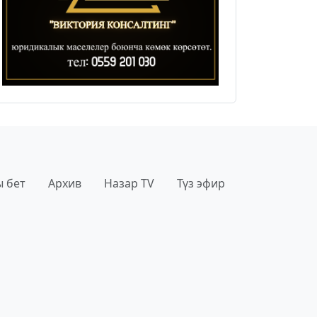
 бет
Архив
Назар TV
Түз эфир