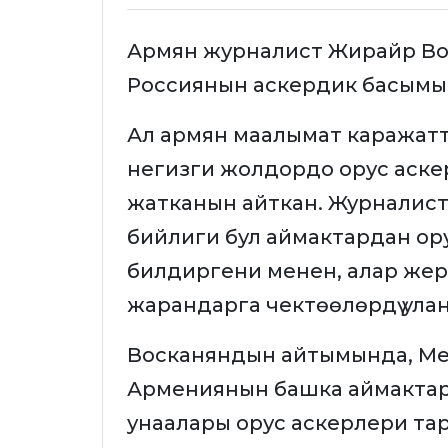
Армян журналист Жирайр Во
Россиянын аскердик басымы 
Ал армян маалымат каражат
негизги жолдордо орус аске
жатканын айткан. Журналист
бийлиги бул аймактардан ор
билдиргени менен, алар жерг
жарандарга чектөөлөрдү ула
Восканяндын айтымында, Ме
Армениянын башка аймакта
унаалары орус аскерлери та