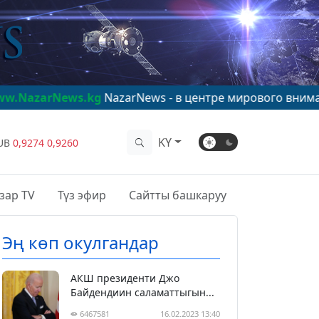
ews.kg
NazarNews - в центре мирового внимания!
www.
KY
UB
0,9274
0,9260
зар TV
Түз эфир
Сайтты башкаруу
Эң көп окулгандар
АКШ президенти Джо
Байдендиин саламаттыгын...
6467581
16.02.2023 13:40