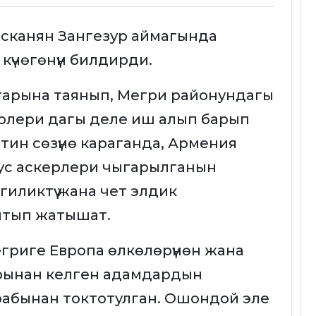
сканян Зангезур аймагында
күчөгөнүн билдирди.
тарына таянып, Мегри районундагы
рлери дагы деле иш алып барып
тин сөзүнө караганда, Армения
ус аскерлери чыгарылганын
иликтүү жана чет элдик
нтып жатышат.
григе Европа өлкөлөрүнөн жана
рынан келген адамдардын
рабынан токтотулган. Ошондой эле