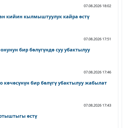
07.08.2026 18:02
ан кийин кылмыштуулук кайра өстү
07.08.2026 17:51
онунун бир бөлүгүндө суу убактылуу
07.08.2026 17:46
о көчөсүнүн бир бөлүгү убактылуу жабылат
07.08.2026 17:43
артыштыгы өстү