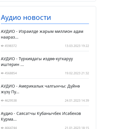
Аудио новости
АУДИО - Израилде жарым миллион адам
наараз...
4598372
13.03.2023 19:22
АУДИО - Түркиядагы издөө-куткаруу
иштерин ...
4568854
19.02.2023 21:32
АУДИО - Америкалык чалгынчы: Дүйнө
жүзү Пу...
4629538
24.01.2023 14:39
Аудио - Саясатчы Кубанычбек Исабеков
Курма...
4664744
21.01.2023 18:15