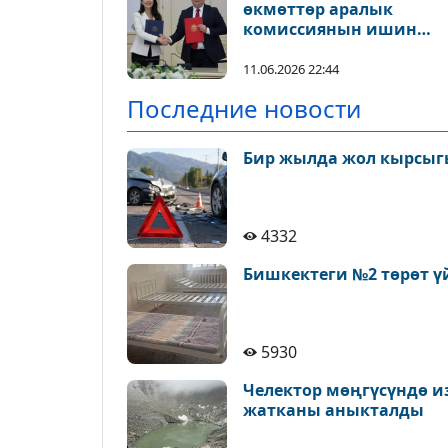
өкмөттөр аралык
комиссиянын ишин
жандантты
11.06.2026 22:44
Последние новости
Бир жылда жол кырсыгы
4332
Бишкектеги №2 төрөт ү
5930
Челектор мөңгүсүндө и
жатканы аныкталды