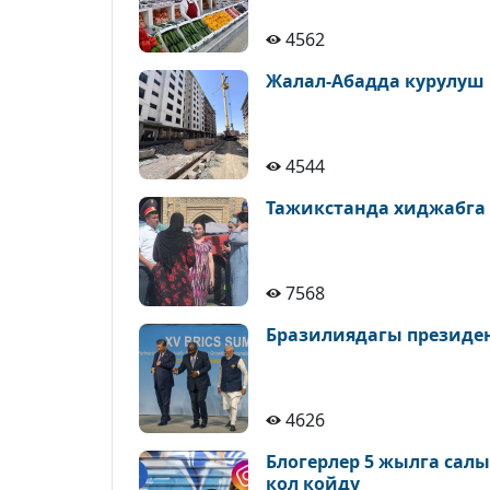
4562
Жалал-Абадда курулуш
4544
Тажикстанда хиджабга
7568
Бразилиядагы президе
4626
Блогерлер 5 жылга сал
кол койду