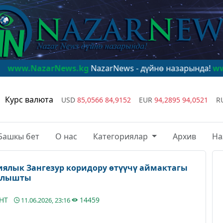
zarNews.kg
NazarNews - дүйнө назарында!
www.NazarN
Курс валюта
USD
85,0566
84,9152
EUR
94,2895
94,0521
R
Башкы бет
О нас
Категориялар
Архив
На
гиялык Зангезур коридору өтүүчү аймактагы
 алышты
АНТ
14459
11.06.2026, 23:16