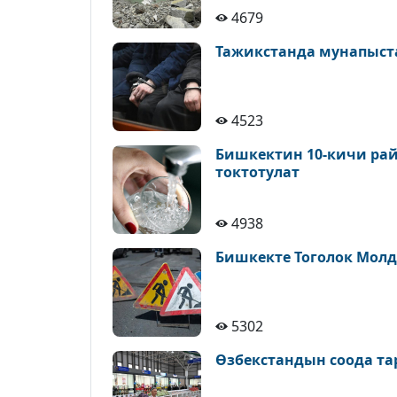
4679
Тажикстанда мунапыст
4523
Бишкектин 10-кичи рай
токтотулат
4938
Бишкекте Тоголок Молд
5302
Өзбекстандын соода т