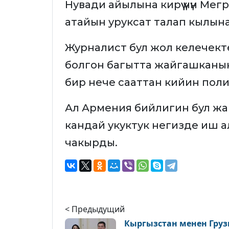
Нувади айылына кирүү үчүн Ме
атайын уруксат талап кылын
Журналист бул жол келечекте 
болгон багытта жайгашканын
бир нече сааттан кийин поли
Ал Армения бийлигин бул жа
кандай укуктук негизде иш ал
чакырды.
< Предыдущий
Кыргызстан менен Груз