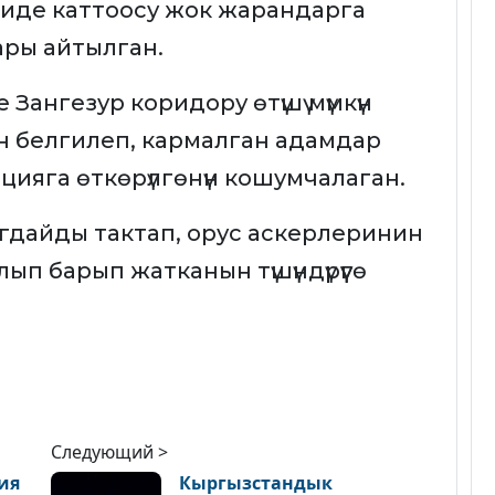
гриде каттоосу жок жарандарга
ары айтылган.
Зангезур коридору өтүшү мүмкүн
 белгилеп, кармалган адамдар
цияга өткөрүлгөнүн кошумчалаган.
гдайды тактап, орус аскерлеринин
ып барып жатканын түшүндүрүүгө
Следующий >
ия
Кыргызстандык