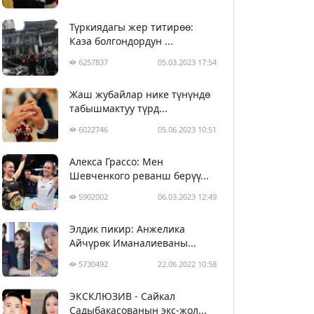
Түркиядагы жер титирөө:
Каза болгондордун ...
6257837
05.03.2023 17:54
Жаш жубайлар нике түнүндө
табышмактуу түрд...
6022746
05.06.2023 10:51
Алекса Грассо: Мен
Шевченкого реванш берүү...
5902002
06.03.2023 12:49
Элдик пикир: Анжелика
Айчүрөк Иманалиеваны...
5730492
22.06.2022 10:58
ЭКСКЛЮЗИВ - Сайкал
Садыбакасованын экс-жол...