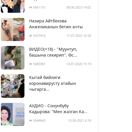
5661151
08.06.2023 14:02
Назира Айтбекова
Анжеликанын бетин ачты
5557416
17.07.2022 16:50
ВИДЕО(+18) - "Муунтуп,
башына секирип". Өс...
5485981
14.07.2020 15:19
Кытай бийлиги
5396783
29.02.2020 23:43
коронавирусту атайын
чыгарга...
АУДИО - Сонунбүбү
Кадырова: “Мен жазган Ка...
5044643
15.09.2021 6:18