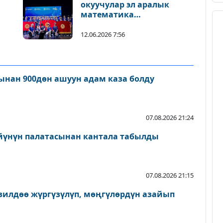
окуучулар эл аралык
математика
олимпиадасында 13
медаль жеңди
12.06.2026 7:56
нан 900дөн ашуун адам каза болду
07.08.2026 21:24
йүнүн палатасынан кантала табылды
07.08.2026 21:15
зилдөө жүргүзүлүп, мөңгүлөрдүн азайып