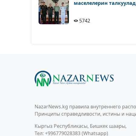
маселелерин талкуула
5742
NazarNews.kg правила внутреннего распо
Принципы справедливости, истины и наци
Кыргыз Республикасы, Бишкек шаары,
Тел: +996779028383 (Whatsapp)