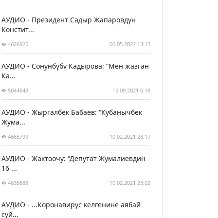
АУДИО - Президент Садыр Жапаровдун
Констит...
4626925
06.05.2022 13:15
АУДИО - Сонунбүбү Кадырова: “Мен жазган
Ка...
5044643
15.09.2021 6:18
АУДИО - Жыргалбек Бабаев: “Кубанычбек
Жума...
4665799
10.02.2021 23:17
АУДИО - Жактоочу: “Депутат Жумалиевдин
16 ...
4635888
10.02.2021 23:02
АУДИО - ...Коронавирус келгенине аябай
сүй...