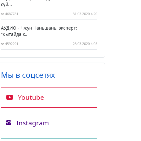
сүй...
4687781
31.03.2020 4:20
АУДИО - Чжун Наньшань, эксперт:
“Кытайда к...
4592291
28.03.2020 4:05
Мы в соцсетях
Youtube
Instagram