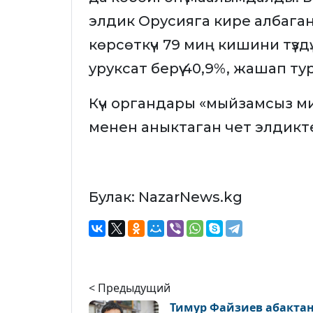
элдик Орусияга кире албаган
көрсөткүч 79 миң кишини түз
уруксат берүү 40,9%, жашап тур
Күч органдары «мыйзамсыз м
менен аныктаган чет элдиктер
Булак: NazarNews.kg
< Предыдущий
Тимур Файзиев абакта