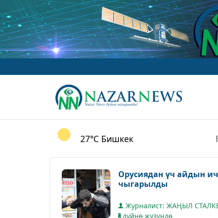
27°C
Бишкек
Орусиядан үч айдын ич
чыгарылды
Журналист: ЖАҢЫЛ СТАЛ
дүйнө жүзүндө