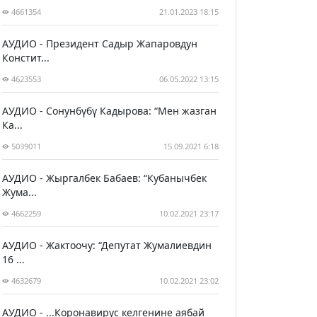
4661354
21.01.2023 18:15
АУДИО - Президент Садыр Жапаровдун
Констит...
4623553
06.05.2022 13:15
АУДИО - Сонунбүбү Кадырова: “Мен жазган
Ка...
5039011
15.09.2021 6:18
АУДИО - Жыргалбек Бабаев: “Кубанычбек
Жума...
4662259
10.02.2021 23:17
АУДИО - Жактоочу: “Депутат Жумалиевдин
16 ...
4632679
10.02.2021 23:02
АУДИО - ...Коронавирус келгенине аябай