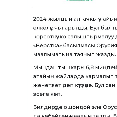
2024-жылдын алгачкы үч айы
өлкөлүк чыгарылды. Бул был
көрсөткүчкө салыштырмалуу 
«Верстка» басылмасы Оруси
маалыматына таянып жазды.
Мындан тышкары 6,8 миңдей 
атайын жайларда кармалып т
жөнөтүлөт деп күтүлүүдө. Бул 
эсеге көп.
Билдирүүдө ошондой эле Орус
да көбөйгөнү маалымдалды. Б