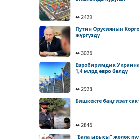
2429
Путин Орусиянын Корг
жүргүздү
3026
Евробиримдик Украина
1,4 млрд евро бөлдү
2928
Бишкекте баңгизат са
2846
“Бала ырысы” жөлөк пу