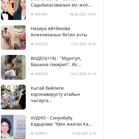
Садыбакасованын экс-жол...
5657461
08.06.2023 14:02
Назира Айтбекова
Анжеликанын бетин ачты
5553752
17.07.2022 16:50
ВИДЕО(+18) - "Муунтуп,
башына секирип". Өс...
5482935
14.07.2020 15:19
Кытай бийлиги
5393343
29.02.2020 23:43
коронавирусту атайын
чыгарга...
АУДИО - Сонунбүбү
Кадырова: “Мен жазган Ка...
5039011
15.09.2021 6:18