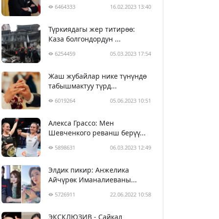
6464333
16.02.2023 13:40
Түркиядагы жер титирөө:
Каза болгондордун ...
6254459
05.03.2023 17:54
Жаш жубайлар нике түнүндө
табышмактуу түрд...
6019264
05.06.2023 10:51
Алекса Грассо: Мен
Шевченкого реванш берүү...
5898631
06.03.2023 12:49
Элдик пикир: Анжелика
Айчүрөк Иманалиеваны...
5726911
22.06.2022 10:58
ЭКСКЛЮЗИВ - Сайкал