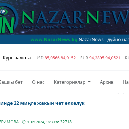
www.NazarNews.kg
NazarNews - дүйнө назарында!
ww
Курс валюта
USD
85,0566
84,9152
EUR
94,2895
94,0521
R
Башкы бет
О нас
Категориялар
Архив
На
инде 22 миңге жакын чет өлкөлүк
КЕРИМОВА
32718
30.05.2024, 16:30