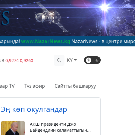
w.NazarNews.kg
NazarNews - в центре мирового внима
KY
UB
0,9274
0,9260
зар TV
Түз эфир
Сайтты башкаруу
Эң көп окулгандар
АКШ президенти Джо
Байдендиин саламаттыгын...