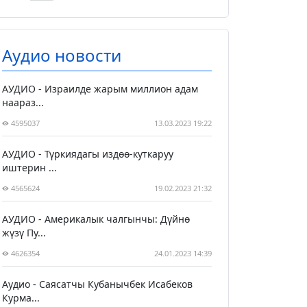
Аудио новости
АУДИО - Израилде жарым миллион адам
наараз...
4595037
13.03.2023 19:22
АУДИО - Түркиядагы издөө-куткаруу
иштерин ...
4565624
19.02.2023 21:32
АУДИО - Америкалык чалгынчы: Дүйнө
жүзү Пу...
4626354
24.01.2023 14:39
Аудио - Саясатчы Кубанычбек Исабеков
Курма...