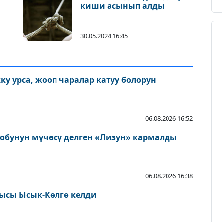
киши асынып алды
30.05.2024 16:45
у урса, жооп чаралар катуу болорун
06.08.2026 16:52
тобунун мүчөсү делген «Лизун» кармалды
06.08.2026 16:38
ысы Ысык-Көлгө келди