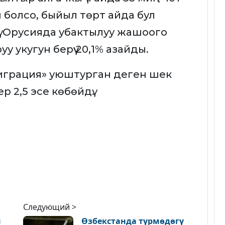
 болсо, быйыл төрт айда бул
дү. Орусияда убактылуу жашоого
уу укугун берүү 20,1% азайды.
играция» уюштурган деген шек
 2,5 эсе көбөйдү.
Следующий >
н
Өзбекстанда түрмөдөгү