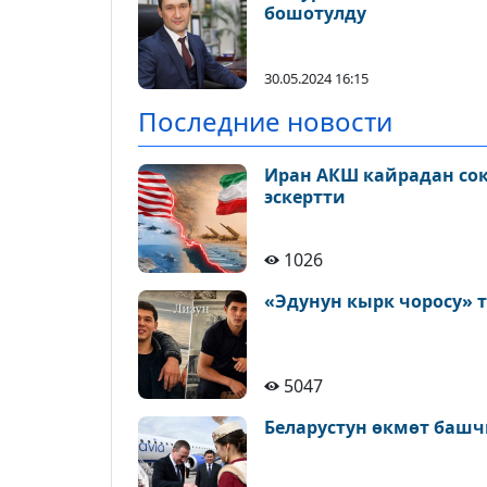
бошотулду
30.05.2024 16:15
Последние новости
Иран АКШ кайрадан сокк
эскертти
1026
«Эдунун кырк чоросу» 
5047
Беларустун өкмөт башч