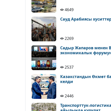
4649
Сауд Арабиясы хуситт
2269
Садыр Жапаров менен 
экономикалык форуму
2537
Казакстандын Өкмөт б
келди
2446
Транспорттук-логистик
айылында курулат