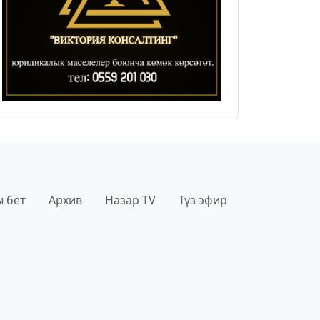
 бет
Архив
Назар TV
Түз эфир