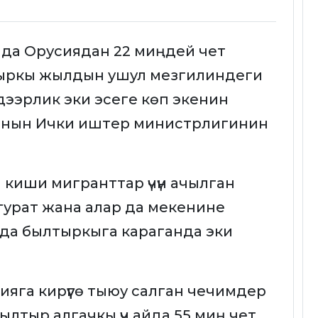
нда Орусиядан 22 миңдей чет
тыркы жылдын ушул мезгилиндеги
дээрлик эки эсеге көп экенин
янын Ички иштер министрлигинин
киши мигранттар үчүн ачылган
урат жана алар да мекенине
сан да былтыркыга караганда эки
ияга кирүүгө тыюу салган чечимдер
ылтыр алгачкы үч айда 55 миң чет