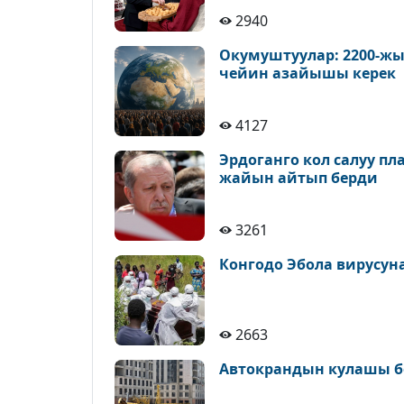
2940
Окумуштуулар: 2200-жы
чейин азайышы керек
4127
Эрдоганго кол салуу п
жайын айтып берди
3261
Конгодо Эбола вирусун
2663
Автокрандын кулашы б