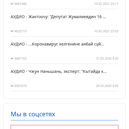
4661496
10.02.2021 23:17
АУДИО - Жактоочу: “Депутат Жумалиевдин 16 ...
4632113
10.02.2021 23:02
АУДИО - ...Коронавирус келгенине аябай сүй...
4687153
31.03.2020 4:20
АУДИО - Чжун Наньшань, эксперт: “Кытайда к...
4591674
28.03.2020 4:05
Мы в соцсетях