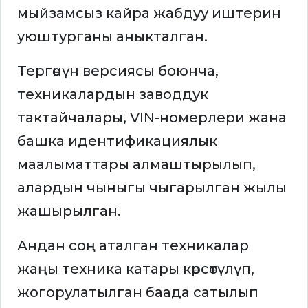
мыйзамсыз кайра жабдуу иштерин
уюштурганы аныкталган.
Тергөөнүн версиясы боюнча,
техникалардын заводдук
тактайчалары, VIN-номерлери жана
башка идентификациялык
маалыматтары алмаштырылып,
алардын чыныгы чыгарылган жылы
жашырылган.
Андан соң аталган техникалар
жаңы техника катары көрсөтүлүп,
жогорулатылган баада сатылып