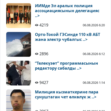
ИИМде Эл аралык полиция
ассоциациясынын делегацияс
..>
4219
06.08.2026 6:20
Орто-Токой ГЭСинде 110 кВ АБТ
жана электр чубалгыс ..>
2896
06.08.2026 6:12
“Телекүзөт” программасынын
редактору сабалды ..>
9427
06.08.2026 1:14
Милиция кызматкерине пара
сунуштаган чет өлкөлүк ж ..>