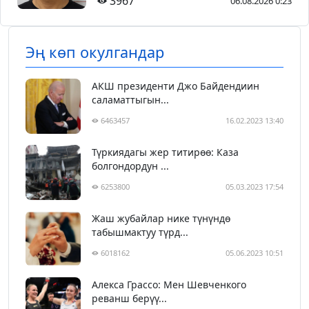
3967
06.08.2026 0:23
Эң көп окулгандар
АКШ президенти Джо Байдендиин
саламаттыгын...
6463457
16.02.2023 13:40
Түркиядагы жер титирөө: Каза
болгондордун ...
6253800
05.03.2023 17:54
Жаш жубайлар нике түнүндө
табышмактуу түрд...
6018162
05.06.2023 10:51
Алекса Грассо: Мен Шевченкого
реванш берүү...