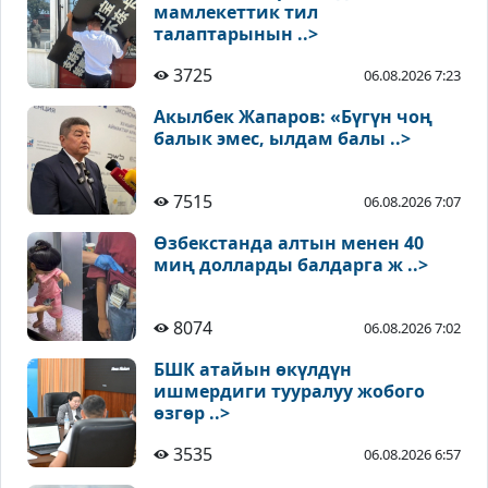
мамлекеттик тил
талаптарынын ..>
3725
06.08.2026 7:23
Акылбек Жапаров: «Бүгүн чоң
балык эмес, ылдам балы ..>
7515
06.08.2026 7:07
Өзбекстанда алтын менен 40
миң долларды балдарга ж ..>
8074
06.08.2026 7:02
БШК атайын өкүлдүн
ишмердиги тууралуу жобого
өзгөр ..>
3535
06.08.2026 6:57