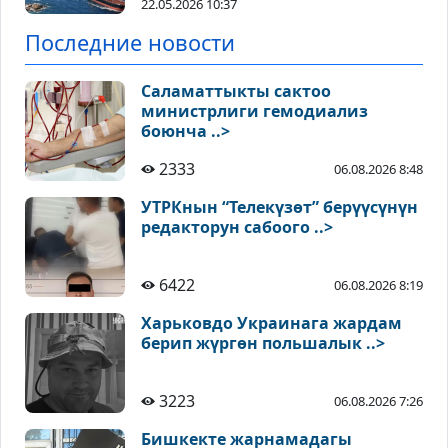
22.05.2026 10:37
Последние новости
Саламаттыкты сактоо
министрлиги гемодиализ
боюнча ..>
2333
06.08.2026 8:48
УТРКнын “Телекүзөт” берүүсүнүн
редакторун сабоого ..>
6422
06.08.2026 8:19
Харьковдо Украинага жардам
берип жүргөн польшалык ..>
3223
06.08.2026 7:26
Бишкекте жарнамадагы