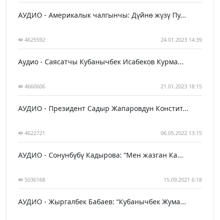
АУДИО - Америкалык чалгынчы: Дүйнө жүзү Пу...
4625592
24.01.2023 14:39
Аудио - Саясатчы Кубанычбек Исабеков Курма...
4660606
21.01.2023 18:15
АУДИО - Президент Садыр Жапаровдун Констит...
4622721
06.05.2022 13:15
АУДИО - Сонунбүбү Кадырова: “Мен жазган Ка...
5036168
15.09.2021 6:18
АУДИО - Жыргалбек Бабаев: “Кубанычбек Жума...