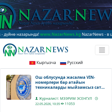
нө назарында!
www.NazarNews.kg
NazarNews - в центр
Кыргызча
Русский
Ош облусунда жасалма VIN-
номерлери бар атайын
техникаларды мыйзамсыз сатуу
схемасы аныкталды
Журналист: МЭЭРИМ ЭСЕНГУЛ
11053
22.05.2026, 10:35