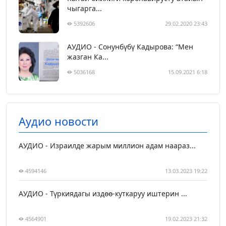
чыгарга...
5392606
29.02.2020 23:43
АУДИО - Сонунбүбү Кадырова: “Мен
жазган Ка...
5036168
15.09.2021 6:18
Аудио новости
АУДИО - Израилде жарым миллион адам наараз...
4594146
13.03.2023 19:22
АУДИО - Түркиядагы издөө-куткаруу иштерин ...
4564901
19.02.2023 21:32