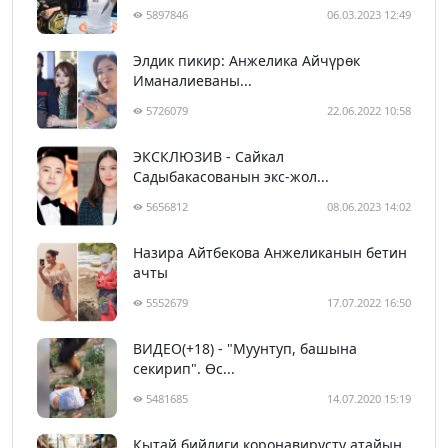
5897846
06.03.2023 12:49
Элдик пикир: Анжелика Айчүрөк
Иманалиеваны...
5726079
22.06.2022 10:58
ЭКСКЛЮЗИВ - Сайкал
Садыбакасованын экс-жол...
5656812
08.06.2023 14:02
Назира Айтбекова Анжеликанын бетин
ачты
5552679
17.07.2022 16:50
ВИДЕО(+18) - "Муунтуп, башына
секирип". Өс...
5481685
14.07.2020 15:19
Кытай бийлиги коронавирусту атайын