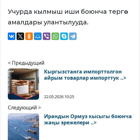
Учурда кылмыш иши боюнча тергөө
амалдары улантылууда.
< Предыдущий
Кыргызстанга импорттолгон
айрым товарлар импорттук ..>
22.05.2026 10:25
Следующий >
Ирандын Ормуз кысыгы боюнча
жаңы эрежелери ..>