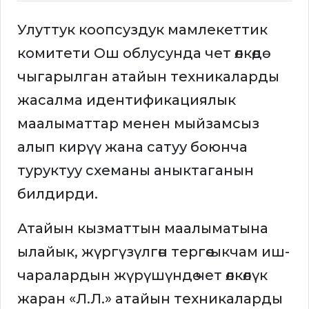
Улуттук коопсуздук мамлекеттик
комитети Ош облусунда чет өлкөдө
чыгарылган атайын техникаларды
жасалма идентификациялык
маалыматтар менен мыйзамсыз
алып кирүү жана сатуу боюнча
туруктуу схеманы аныктаганын
билдирди.
Атайын кызматтын маалыматына
ылайык, жүргүзүлгөн тергөө-ыкчам иш-
чаралардын жүрүшүндө чет өлкөлүк
жаран «Л.Л.» атайын техникаларды