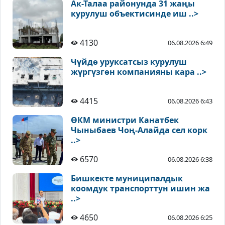
Ак-Талаа районунда 31 жаңы
курулуш объектисинде иш ..>
4130
06.08.2026 6:49
Чүйдө уруксатсыз курулуш
жүргүзгөн компанияны кара ..>
4415
06.08.2026 6:43
ӨКМ министри Канатбек
Чыныбаев Чоң-Алайда сел корк
..>
6570
06.08.2026 6:38
Бишкекте муниципалдык
коомдук транспорттун ишин жа
..>
4650
06.08.2026 6:25