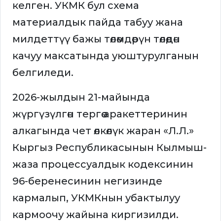
келген. УКМК бул схема
материалдык пайда табуу жана
милдеттүү бажы төлөмдөрүн төлөөдөн
качуу максатында уюштурулганын
белгиледи.
2026-жылдын 21-майында
жүргүзүлгөн тергөө аракеттеринин
алкагында чет өлкөлүк жаран «Л.Л.»
Кыргыз Республикасынын Кылмыш-
жаза процессуалдык кодексинин
96-беренесинин негизинде
кармалып, УКМКнын убактылуу
кармоочу жайына киргизилди.