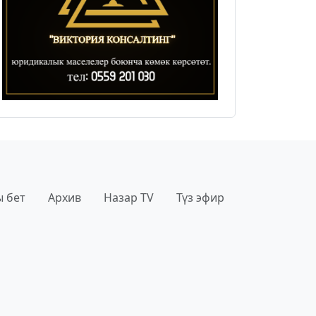
 бет
Архив
Назар TV
Түз эфир