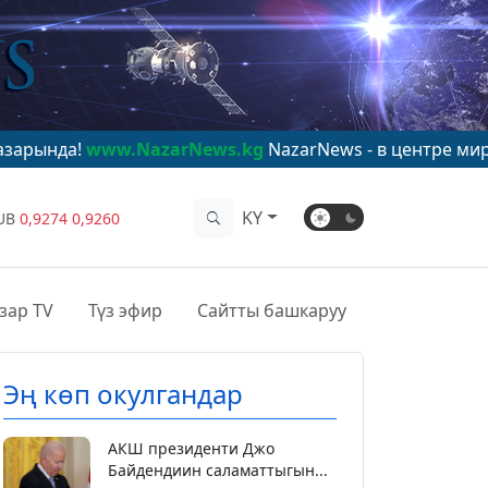
w.NazarNews.kg
NazarNews - в центре мирового внима
KY
UB
0,9274
0,9260
зар TV
Түз эфир
Сайтты башкаруу
Эң көп окулгандар
АКШ президенти Джо
Байдендиин саламаттыгын...