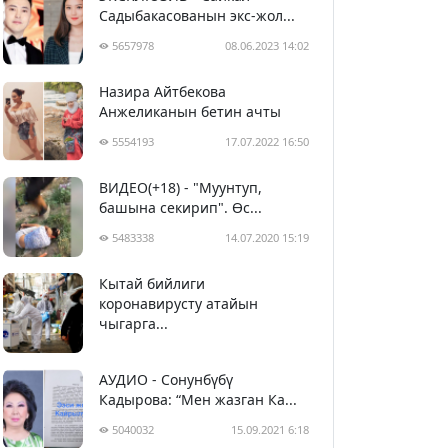
Садыбакасованын экс-жол...
5657978
08.06.2023 14:02
Назира Айтбекова
Анжеликанын бетин ачты
5554193
17.07.2022 16:50
ВИДЕО(+18) - "Муунтуп,
башына секирип". Өс...
5483338
14.07.2020 15:19
Кытай бийлиги
5393652
29.02.2020 23:43
коронавирусту атайын
чыгарга...
АУДИО - Сонунбүбү
Кадырова: “Мен жазган Ка...
5040032
15.09.2021 6:18