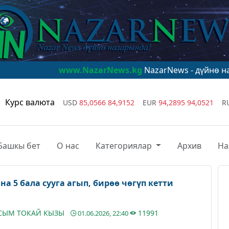
www.NazarNews.kg
NazarNews - дүйнө назарында!
ww
Курс валюта
USD
85,0566
84,9152
EUR
94,2895
94,0521
R
Башкы бет
О нас
Категориялар
Архив
На
а 5 бала сууга агып, бирөө чөгүп кетти
АСЫМ ТОКАЙ КЫЗЫ
11991
01.06.2026, 22:40