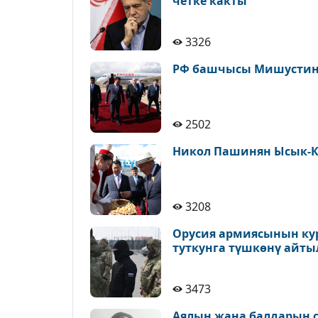
четке какты
3326
РФ башчысы Мишустин 
2502
Никол Пашинян Ысык-К
3208
Орусия армиясынын ку
туткунга түшкөнү айт
3473
Аялын жана балдарын с