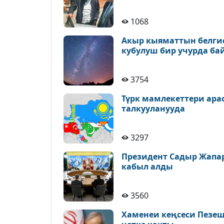
1068
Акыр кыяматтын белгис
кубулуш бир учурда ба
3754
Түрк мамлекеттери ара
талкууланууда
3297
Президент Садыр Жапа
кабыл алды
3560
Хаменеи кеңсеси Пезе