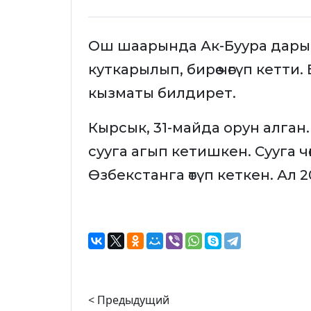
Ош шаарында Ак-Буура дарыясы
куткарылып, бирөө чөгүп кетт
кызматы билдирет.
Кырсык, 31-майда орун алган
сууга агып кетишкен. Сууга чө
Өзбекстанга өтүп кеткен. Ал 
< Предыдущий