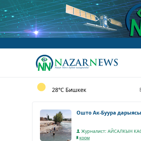
28°C
Бишкек
Ошто Ак-Буура дарыясын
Журналист: АЙСАЛКЫН К
коом