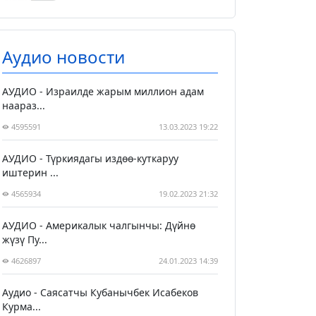
Аудио новости
АУДИО - Израилде жарым миллион адам
наараз...
4595591
13.03.2023 19:22
АУДИО - Түркиядагы издөө-куткаруу
иштерин ...
4565934
19.02.2023 21:32
АУДИО - Америкалык чалгынчы: Дүйнө
жүзү Пу...
4626897
24.01.2023 14:39
Аудио - Саясатчы Кубанычбек Исабеков
Курма...