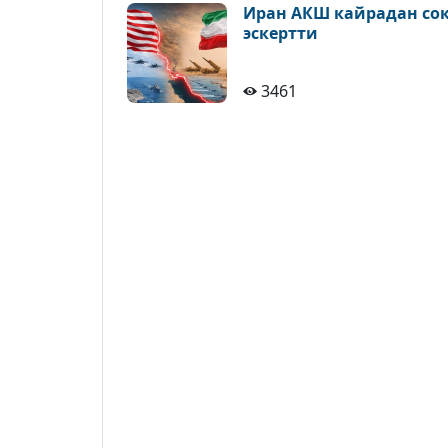
Иран АКШ кайрадан сокк
эскертти
3461