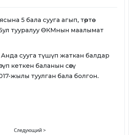
на 5 бала сууга агып, төртөө
и. Бул тууралуу ӨКМнын маалымат
. Анда сууга түшүп жаткан балдар
гүп кеткен баланын сөөгү
2017-жылы туулган бала болгон.
Следующий >