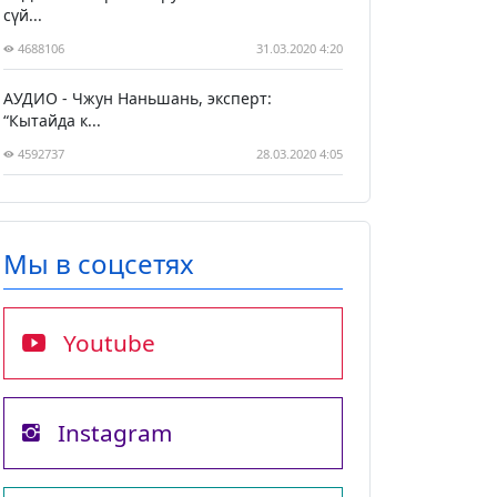
сүй...
4688106
31.03.2020 4:20
АУДИО - Чжун Наньшань, эксперт:
“Кытайда к...
4592737
28.03.2020 4:05
Мы в соцсетях
Youtube
Instagram