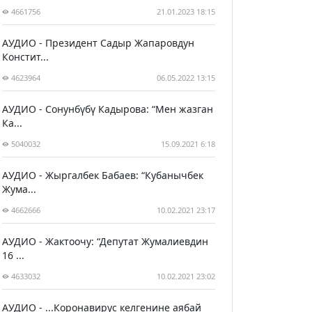
4661756
21.01.2023 18:15
АУДИО - Президент Садыр Жапаровдун
Констит...
4623964
06.05.2022 13:15
АУДИО - Сонунбүбү Кадырова: “Мен жазган
Ка...
5040032
15.09.2021 6:18
АУДИО - Жыргалбек Бабаев: “Кубанычбек
Жума...
4662666
10.02.2021 23:17
АУДИО - Жактоочу: “Депутат Жумалиевдин
16 ...
4633032
10.02.2021 23:02
АУДИО - ...Коронавирус келгенине аябай