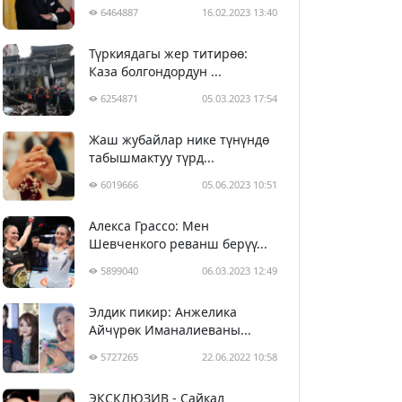
6464887
16.02.2023 13:40
Түркиядагы жер титирөө:
Каза болгондордун ...
6254871
05.03.2023 17:54
Жаш жубайлар нике түнүндө
табышмактуу түрд...
6019666
05.06.2023 10:51
Алекса Грассо: Мен
Шевченкого реванш берүү...
5899040
06.03.2023 12:49
Элдик пикир: Анжелика
Айчүрөк Иманалиеваны...
5727265
22.06.2022 10:58
ЭКСКЛЮЗИВ - Сайкал