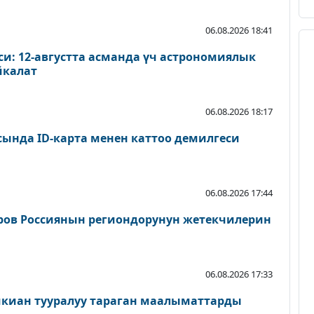
06.08.2026 18:41
и: 12-августта асманда үч астрономиялык
йкалат
06.08.2026 18:17
сында ID-карта менен каттоо демилгеси
06.08.2026 17:44
ров Россиянын региондорунун жетекчилерин
06.08.2026 17:33
шкиан тууралуу тараган маалыматтарды