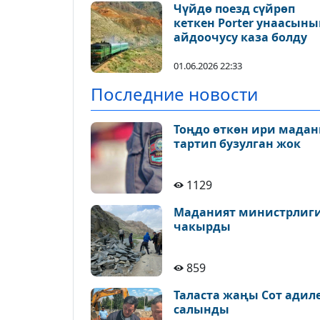
Чүйдө поезд сүйрөп
кеткен Porter унаасыны
айдоочусу каза болду
01.06.2026 22:33
Последние новости
Тоңдо өткөн ири мадан
тартип бузулган жок
1129
Маданият министрлиги 
чакырды
859
Таласта жаңы Сот адил
салынды