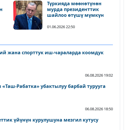
Түркияда мөөнөтүнөн
н
мурда президенттик
шайлоо өтүшү мүмкүн
01.06.2026 22:50
ий жана спорттук иш-чараларда коомдук
06.08.2026 19:02
«Таш-Рабатка» убактылуу барбай турууга
06.08.2026 18:50
еттик үйүнүн курулушуна мезгил кутусу