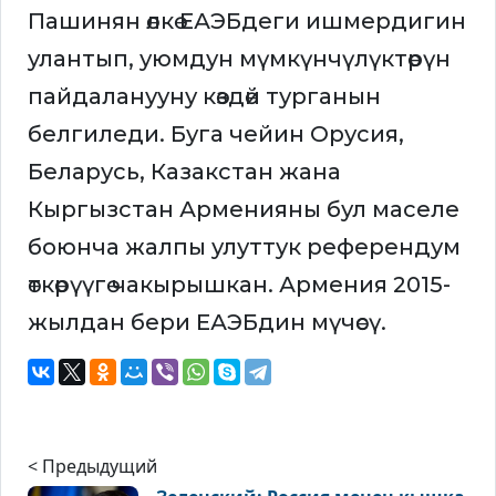
Пашинян өлкө ЕАЭБдеги ишмердигин
улантып, уюмдун мүмкүнчүлүктөрүн
пайдаланууну көздөй турганын
белгиледи. Буга чейин Орусия,
Беларусь, Казакстан жана
Кыргызстан Арменияны бул маселе
боюнча жалпы улуттук референдум
өткөрүүгө чакырышкан. Армения 2015-
жылдан бери ЕАЭБдин мүчөсү.
< Предыдущий