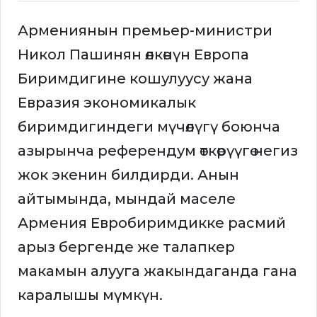
Армениянын премьер-министри
Никол Пашинян өлкөнүн Европа
Биримдигине кошулуусу жана
Евразия экономикалык
биримдигиндеги мүчөлүгү боюнча
азырынча референдум өткөрүүгө негиз
жок экенин билдирди. Анын
айтымында, мындай маселе
Армения Евробиримдикке расмий
арыз бергенде же талапкер
макамын алууга жакындаганда гана
каралышы мүмкүн.