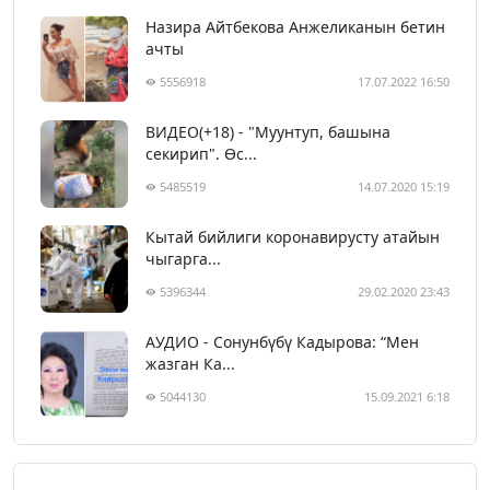
Назира Айтбекова Анжеликанын бетин
ачты
5556918
17.07.2022 16:50
ВИДЕО(+18) - "Муунтуп, башына
секирип". Өс...
5485519
14.07.2020 15:19
Кытай бийлиги коронавирусту атайын
чыгарга...
5396344
29.02.2020 23:43
АУДИО - Сонунбүбү Кадырова: “Мен
жазган Ка...
5044130
15.09.2021 6:18