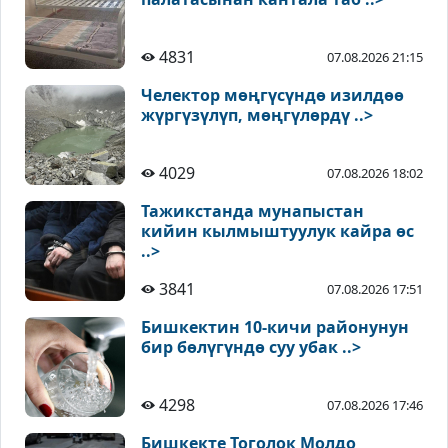
4831
07.08.2026 21:15
Челектор мөңгүсүндө изилдөө
жүргүзүлүп, мөңгүлөрдү ..>
4029
07.08.2026 18:02
Тажикстанда мунапыстан
кийин кылмыштуулук кайра өс
..>
3841
07.08.2026 17:51
Бишкектин 10-кичи районунун
бир бөлүгүндө суу убак ..>
4298
07.08.2026 17:46
Бишкекте Тоголок Молдо