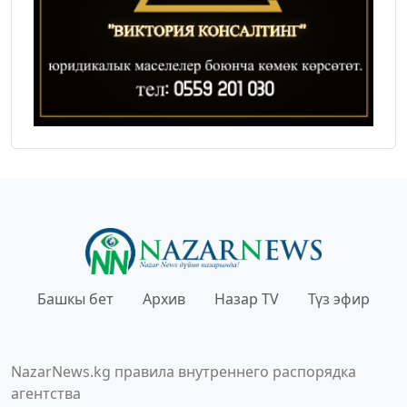
Башкы бет
Архив
Назар TV
Түз эфир
NazarNews.kg правила внутреннего распорядка
агентства