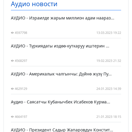
Аудио новости
АУДИО - Израилде жарым миллион адам наараз...
4597798
13.03.2023 19:22
АУДИО - Түркиядагы издөө-куткаруу иштерин ...
4568297
19.02.2023 21:32
АУДИО - Америкалык чалгынчы: Дүйнө жүзү Пу...
4629129
24.01.2023 14:39
Аудио - Саясатчы Кубанычбек Исабеков Курма...
4664197
21.01.2023 18:15
АУДИО - Президент Садыр Жапаровдун Констит...