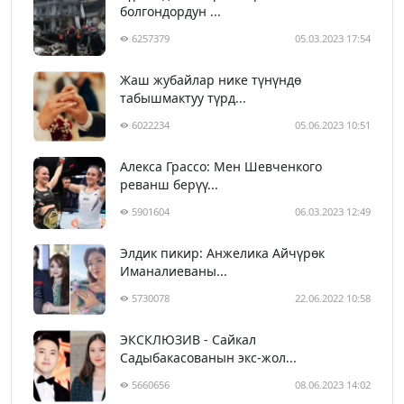
болгондордун ...
6257379
05.03.2023 17:54
Жаш жубайлар нике түнүндө
табышмактуу түрд...
6022234
05.06.2023 10:51
Алекса Грассо: Мен Шевченкого
реванш берүү...
5901604
06.03.2023 12:49
Элдик пикир: Анжелика Айчүрөк
Иманалиеваны...
5730078
22.06.2022 10:58
ЭКСКЛЮЗИВ - Сайкал
Садыбакасованын экс-жол...
5660656
08.06.2023 14:02