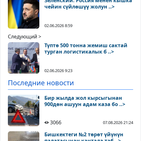
Зеленский: Россия менен кышка
чейин сүйлөшүү жолун ..>
02.06.2026 8:59
Следующий >
Түптө 500 тонна жемиш сактай
турган логистикалык б ..>
02.06.2026 9:23
Последние новости
Бир жылда жол кырсыгынан
900дөн ашуун адам каза бо ..>
3066
07.08.2026 21:24
Бишкектеги №2 төрөт үйүнүн
палатасынан кантала таб ..>