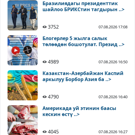
Бразилиядагы президенттик
шайлоо БРИКСтин тагдырын ..>
3752
07.08.2026 17:08
Блогерлер 5 жылга салык
төлөөдөн бошотулат. Презид ..>
4989
07.08.2026 16:50
Казакстан–Азербайжан Каспий
аркылуу Борбор Азия ба ..>
4790
07.08.2026 16:40
Америкада уй этинин баасы
кескин өстү ..>
4045
07.08.2026 16:27