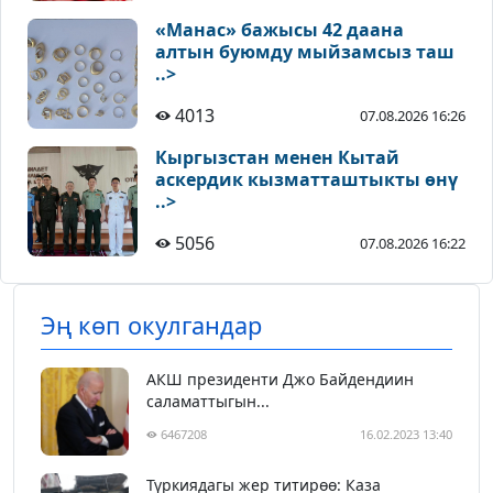
«Манас» бажысы 42 даана
алтын буюмду мыйзамсыз таш
..>
4013
07.08.2026 16:26
Кыргызстан менен Кытай
аскердик кызматташтыкты өнү
..>
5056
07.08.2026 16:22
Эң көп окулгандар
АКШ президенти Джо Байдендиин
саламаттыгын...
6467208
16.02.2023 13:40
Түркиядагы жер титирөө: Каза