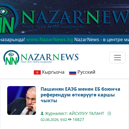
ында!
www.NazarNews.kg
NazarNews - в центре мирово
Кыргызча
Русский
Пашинян ЕАЭБ менен ЕБ боюнча
референдум өткөрүүгө каршы
чыкты
Журналист: АЙСУЛУУ ТАЛАНТ
16827
02.06.2026, 9:02