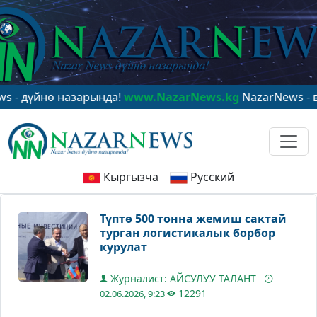
йнө назарында!
www.NazarNews.kg
NazarNews - в цент
Кыргызча
Русский
Түптө 500 тонна жемиш сактай
турган логистикалык борбор
курулат
Журналист: АЙСУЛУУ ТАЛАНТ
12291
02.06.2026, 9:23