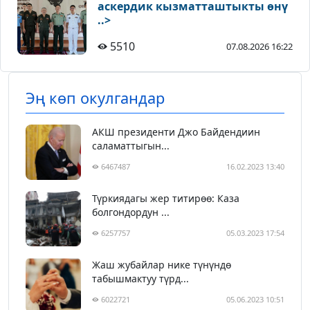
аскердик кызматташтыкты өнү
..>
5510
07.08.2026 16:22
Эң көп окулгандар
АКШ президенти Джо Байдендиин
саламаттыгын...
6467487
16.02.2023 13:40
Түркиядагы жер титирөө: Каза
болгондордун ...
6257757
05.03.2023 17:54
Жаш жубайлар нике түнүндө
табышмактуу түрд...
6022721
05.06.2023 10:51