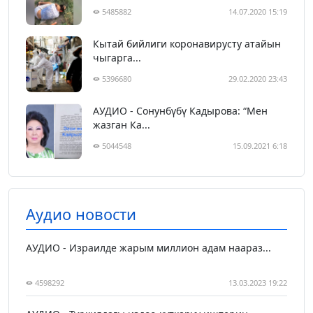
5485882
14.07.2020 15:19
Кытай бийлиги коронавирусту атайын
чыгарга...
5396680
29.02.2020 23:43
АУДИО - Сонунбүбү Кадырова: “Мен
жазган Ка...
5044548
15.09.2021 6:18
Аудио новости
АУДИО - Израилде жарым миллион адам наараз...
4598292
13.03.2023 19:22