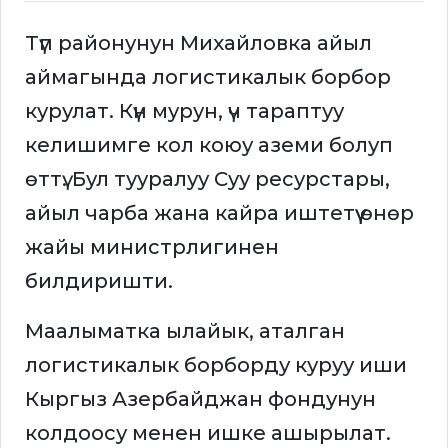
Түп районунун Михайловка айыл
аймагында логистикалык борбор
курулат. Күн мурун, үч тараптуу
келишимге кол коюу аземи болуп
өттү. Бул тууралуу Суу ресурстары,
айыл чарба жана кайра иштетүү өнөр
жайы министрлигинен
билдиришти.
Маалыматка ылайык, аталган
логистикалык борборду куруу иши
Кыргыз Азербайджан фондунун
колдоосу менен ишке ашырылат.