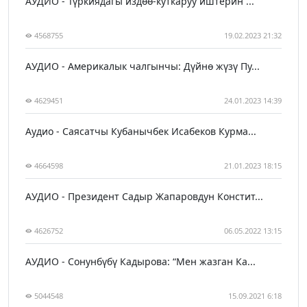
АУДИО - Түркиядагы издөө-куткаруу иштерин ...
4568755
19.02.2023 21:32
АУДИО - Америкалык чалгынчы: Дүйнө жүзү Пу...
4629451
24.01.2023 14:39
Аудио - Саясатчы Кубанычбек Исабеков Курма...
4664598
21.01.2023 18:15
АУДИО - Президент Садыр Жапаровдун Констит...
4626752
06.05.2022 13:15
АУДИО - Сонунбүбү Кадырова: “Мен жазган Ка...
5044548
15.09.2021 6:18