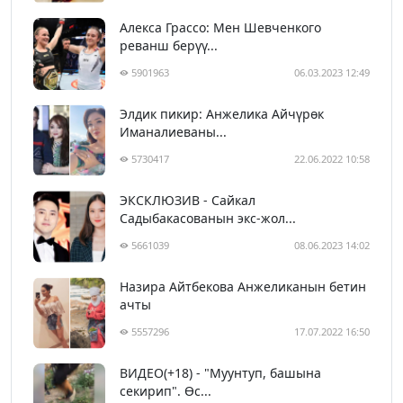
Алекса Грассо: Мен Шевченкого
реванш берүү...
5901963
06.03.2023 12:49
Элдик пикир: Анжелика Айчүрөк
Иманалиеваны...
5730417
22.06.2022 10:58
ЭКСКЛЮЗИВ - Сайкал
Садыбакасованын экс-жол...
5661039
08.06.2023 14:02
Назира Айтбекова Анжеликанын бетин
ачты
5557296
17.07.2022 16:50
ВИДЕО(+18) - "Муунтуп, башына
секирип". Өс...