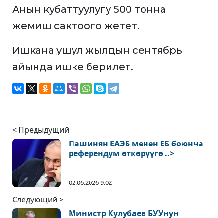
Анын кубаттуулугу 500 тонна
жемиш сактоого жетет.
Ишкана ушул жылдын сентябрь
айында ишке берилет.
< Предыдущий
Пашинян ЕАЭБ менен ЕБ боюнча
референдум өткөрүүгө ..>
02.06.2026 9:02
Следующий >
Министр Кулубаев БУУнун