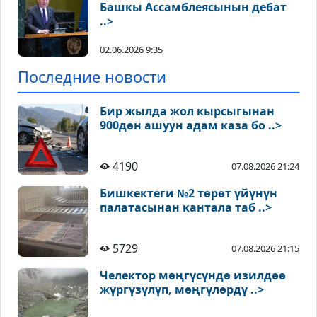
Башкы Ассамблеясынын дебат
..>
02.06.2026 9:35
Последние новости
Бир жылда жол кырсыгынан
900дөн ашуун адам каза бо ..>
4190
07.08.2026 21:24
Бишкектеги №2 төрөт үйүнүн
палатасынан кантала таб ..>
5729
07.08.2026 21:15
Челектор мөңгүсүндө изилдөө
жүргүзүлүп, мөңгүлөрдү ..>