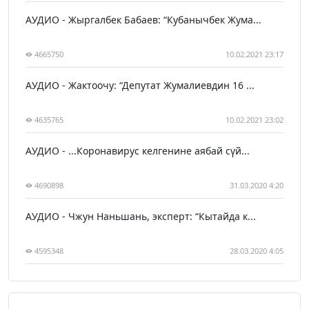
АУДИО - Жыргалбек Бабаев: “Кубанычбек Жума...
4665750
10.02.2021 23:17
АУДИО - Жактоочу: “Депутат Жумалиевдин 16 ...
4635765
10.02.2021 23:02
АУДИО - ...Коронавирус келгенине аябай сүй...
4690898
31.03.2020 4:20
АУДИО - Чжун Наньшань, эксперт: “Кытайда к...
4595348
28.03.2020 4:05