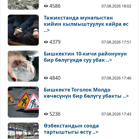
4586
07.08.2026 18:02
Тажикстанда мунапыстан
кийин кылмыштуулук кайра өс
..>
4379
07.08.2026 17:51
Бишкектин 10-кичи районунун
бир бөлүгүндө суу убак ..>
4840
07.08.2026 17:46
Бишкекте Тоголок Молдо
көчөсүнүн бир бөлүгү убакты ..>
5236
07.08.2026 17:43
Өзбекстандын соода
тартыштыгы өстү ..>