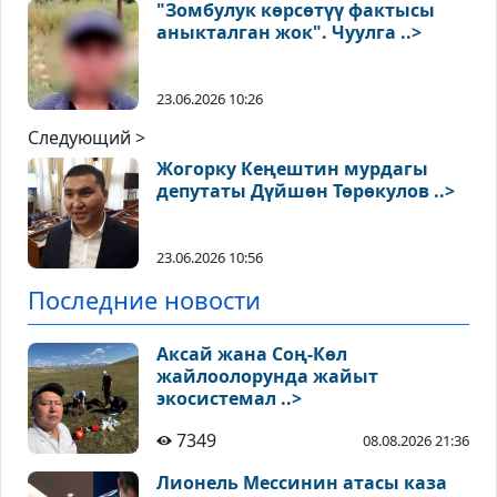
"Зомбулук көрсөтүү фактысы
аныкталган жок". Чуулга ..>
23.06.2026 10:26
Следующий >
Жогорку Кеңештин мурдагы
депутаты Дүйшөн Төрөкулов ..>
23.06.2026 10:56
Последние новости
Аксай жана Соң-Көл
жайлоолорунда жайыт
экосистемал ..>
7349
08.08.2026 21:36
Лионель Мессинин атасы каза