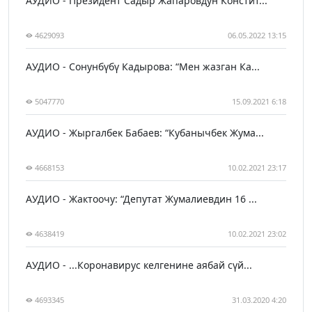
АУДИО - Президент Садыр Жапаровдун Констит...
4629093
06.05.2022 13:15
АУДИО - Сонунбүбү Кадырова: “Мен жазган Ка...
5047770
15.09.2021 6:18
АУДИО - Жыргалбек Бабаев: “Кубанычбек Жума...
4668153
10.02.2021 23:17
АУДИО - Жактоочу: “Депутат Жумалиевдин 16 ...
4638419
10.02.2021 23:02
АУДИО - ...Коронавирус келгенине аябай сүй...
4693345
31.03.2020 4:20