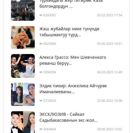
Түркиядагы жер титирөө: Каза
болгондордун ...
6260092
05.03.2023 17:54
Жаш жубайлар нике түнүндө
табышмактуу түрд...
6025384
05.06.2023 10:51
Алекса Грассо: Мен Шевченкого
реванш берүү...
5904294
06.03.2023 12:49
Элдик пикир: Анжелика Айчүрөк
Иманалиеваны...
5733024
22.06.2022 10:58
ЭКСКЛЮЗИВ - Сайкал
Садыбакасованын экс-жол...
5663664
08.06.2023 14:02