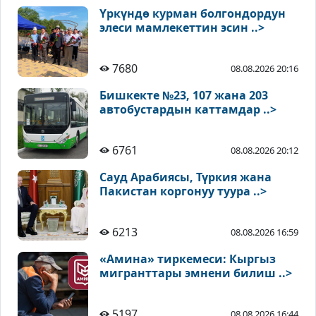
Үркүндө курман болгондордун
элеси мамлекеттин эсин ..>
7680
08.08.2026 20:16
Бишкекте №23, 107 жана 203
автобустардын каттамдар ..>
6761
08.08.2026 20:12
Сауд Арабиясы, Түркия жана
Пакистан коргонуу туура ..>
6213
08.08.2026 16:59
«Амина» тиркемеси: Кыргыз
мигранттары эмнени билиш ..>
5197
08.08.2026 16:44