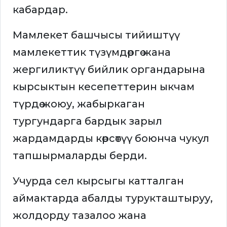
кабардар.
Мамлекет башчысы тийиштүү
мамлекеттик түзүмдөргө жана
жергиликтүү бийлик органдарына
кырсыктын кесепеттерин ыкчам
түрдө жоюу, жабыркаган
тургундарга бардык зарыл
жардамдарды көрсөтүү боюнча чукул
тапшырмаларды берди.
Учурда сел кырсыгы катталган
аймактарда абалды турукташтыруу,
жолдорду тазалоо жана