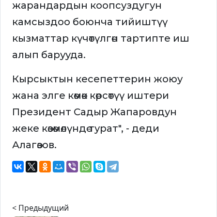
жарандардын коопсуздугун
камсыздоо боюнча тийиштүү
кызматтар күчөтүлгөн тартипте иш
алып барууда.
Кырсыктын кесепеттерин жоюу
жана элге көмөк көрсөтүү иштери
Президент Садыр Жапаровдун
жеке көзөмөлүндө турат", - деди
Алагөзов.
< Предыдущий