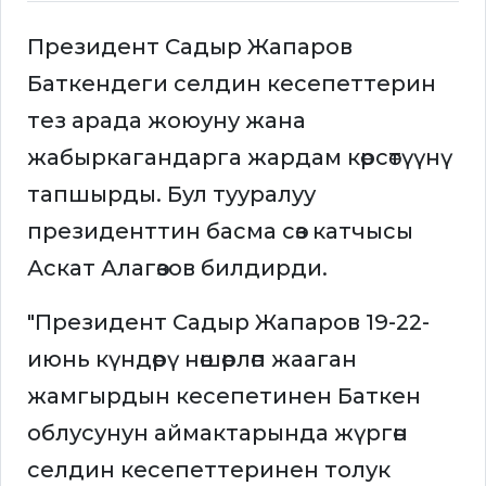
Президент Садыр Жапаров
Баткендеги селдин кесепеттерин
тез арада жоюуну жана
жабыркагандарга жардам көрсөтүүнү
тапшырды. Бул тууралуу
президенттин басма сөз катчысы
Аскат Алагөзов билдирди.
"Президент Садыр Жапаров 19-22-
июнь күндөрү нөшөрлөп жааган
жамгырдын кесепетинен Баткен
облусунун аймактарында жүргөн
селдин кесепеттеринен толук