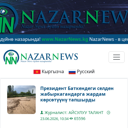
 назарында!
www.NazarNews.kg
NazarNews - в центре 
Кыргызча
Русский
Президент Баткендеги селден
жабыркагандарга жардам
көрсөтүүнү тапшырды
Журналист: АЙСУЛУУ ТАЛАНТ
65596
23.06.2026, 10:34