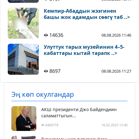
Кемпир-Абаддын жээгинен
башы жок адамдын сөөгү таб ..>
14636
08.08.2026 11:46
Улуттук тарых музейинин 4–5-
кабаттары кытай тарапк ..>
8697
08.08.2026 11:27
Эң көп окулгандар
АКШ президенти Джо Байдендиин
саламаттыгын...
6469718
16.02.2023 13:40