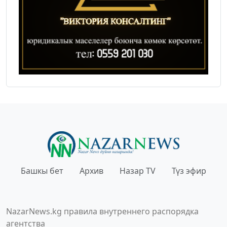
Башкы бет
Архив
Назар TV
Түз эфир
NazarNews.kg правила внутреннего распорядка
агентства