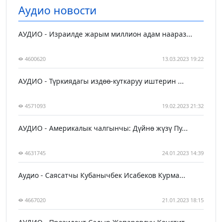
Аудио новости
АУДИО - Израилде жарым миллион адам наараз...
4600620
13.03.2023 19:22
АУДИО - Түркиядагы издөө-куткаруу иштерин ...
4571093
19.02.2023 21:32
АУДИО - Америкалык чалгынчы: Дүйнө жүзү Пу...
4631745
24.01.2023 14:39
Аудио - Саясатчы Кубанычбек Исабеков Курма...
4667020
21.01.2023 18:15