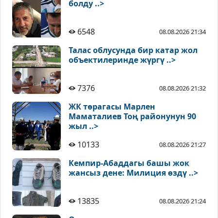
болду ..>
6548
08.08.2026 21:34
Талас облусунда бир катар жол
объектилеринде жүргү ..>
7376
08.08.2026 21:32
ЖК төрагасы Марлен
Маматалиев Тоң районунун 90
жыл ..>
10133
08.08.2026 21:27
Кемпир-Абаддагы башы жок
жансыз дене: Милиция өздү ..>
13835
08.08.2026 21:24