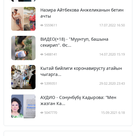
Назира Айтбекова Анжеликанын бетин
ачты
5559611
17.07.2022 16:50
ВИДЕО(+18) - "Муунтуп, башына
секирип". Өс...
5488141
14.07.2020 15:19
Кытай бийлиги коронавирусту атайын
чыгарга...
5399351
29.02.2020 23:43
АУДИО - Сонунбүбү Кадырова: “Мен
жазган Ка...
5047770
15.09.2021 6:18