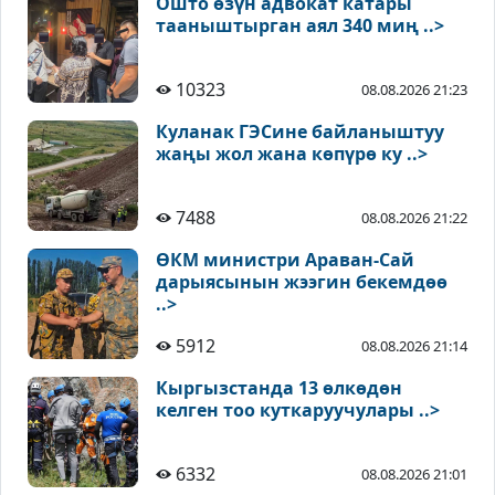
Ошто өзүн адвокат катары
тааныштырган аял 340 миң ..>
10323
08.08.2026 21:23
Куланак ГЭСине байланыштуу
жаңы жол жана көпүрө ку ..>
7488
08.08.2026 21:22
ӨКМ министри Араван-Сай
дарыясынын жээгин бекемдөө
..>
5912
08.08.2026 21:14
Кыргызстанда 13 өлкөдөн
келген тоо куткаруучулары ..>
6332
08.08.2026 21:01