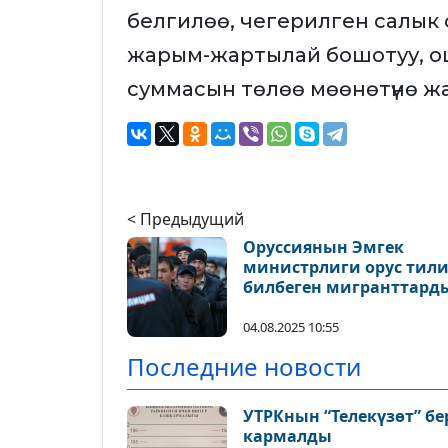
белгилөө, чегерилген салык
жарым-жартылай бошотуу, о
суммасын төлөө мөөнөтүнө 
< Предыдущий
Оруссиянын Эмгек
министрлиги орус тил
билбеген мигранттард
жумушка албоону
сунуштады
04.08.2025 10:55
Последние новости
УТРКнын “Телекүзөт” бе
кармалды