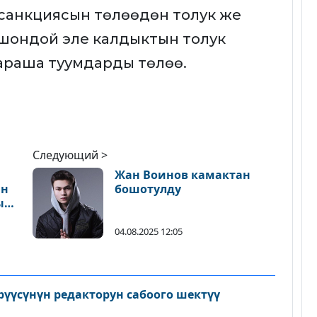
 санкциясын төлөөдөн толук же
шондой эле калдыктын толук
жараша туумдарды төлөө.
Следующий >
Жан Воинов камактан
ин
бошотулду
ы
04.08.2025 12:05
рүүсүнүн редакторун сабоого шектүү