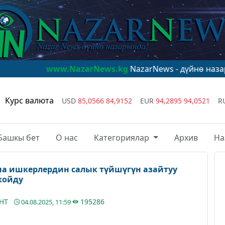
w.NazarNews.kg
NazarNews - дүйнө назарында!
www.N
Курс валюта
USD
85,0566
84,9152
EUR
94,2895
94,0521
R
Башкы бет
О нас
Категориялар
Архив
На
на ишкерлердин салык түйшүгүн азайтуу
койду
АНТ
195286
04.08.2025, 11:59