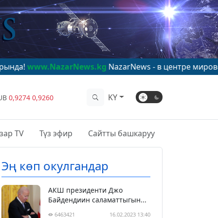
azarNews.kg
NazarNews - в центре мирового внимания
KY
UB
0,9274
0,9260
зар TV
Түз эфир
Сайтты башкаруу
Эң көп окулгандар
АКШ президенти Джо
Байдендиин саламаттыгын...
6463421
16.02.2023 13:40