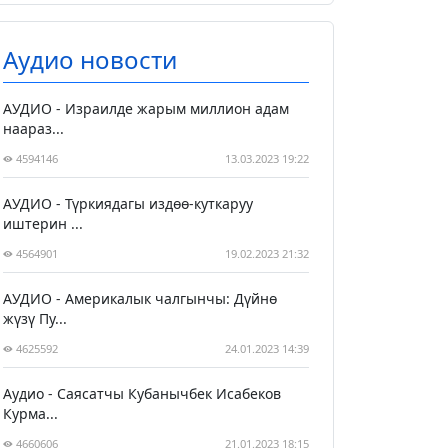
Аудио новости
АУДИО - Израилде жарым миллион адам
наараз...
4594146
13.03.2023 19:22
АУДИО - Түркиядагы издөө-куткаруу
иштерин ...
4564901
19.02.2023 21:32
АУДИО - Америкалык чалгынчы: Дүйнө
жүзү Пу...
4625592
24.01.2023 14:39
Аудио - Саясатчы Кубанычбек Исабеков
Курма...
4660606
21.01.2023 18:15