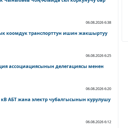
 Чыныбаев Чоң-Алайда сел коркунучу бар
06.08.2026 6:38
к коомдук транспорттун ишин жакшыртуу
06.08.2026 6:25
ция ассоциациясынын делегациясы менен
06.08.2026 6:20
0 кВ АБТ жана электр чубалгысынын курулушу
06.08.2026 6:12