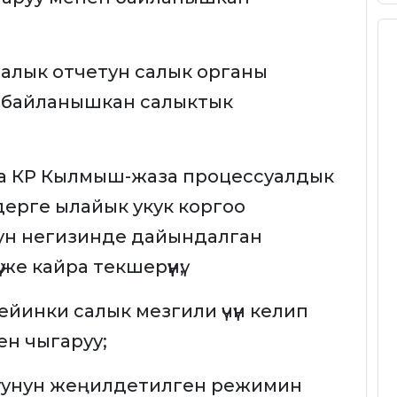
 салык отчетун салык органы
н байланышкан салыктык
а КР Кылмыш-жаза процессуалдык
ерге ылайык укук коргоо
ун негизинде дайындалган
е кайра текшерүүнү;
ейинки салык мезгили үчүн келип
ен чыгаруу;
уунун жеңилдетилген режимин