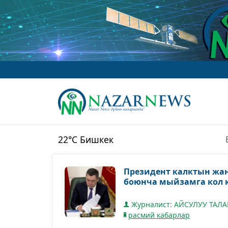
ww
22°C
Бишкек
Президент калктын жа
боюнча мыйзамга кол 
Журналист: АЙСУЛУУ ТАЛ
расмий кабарлар