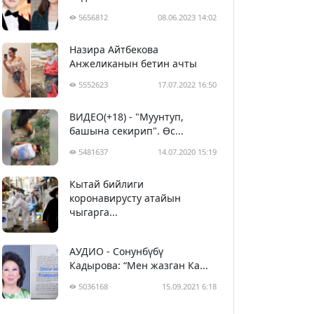
5656812
08.06.2023 14:02
Назира Айтбекова
Анжеликанын бетин ачты
5552623
17.07.2022 16:50
ВИДЕО(+18) - "Муунтуп,
башына секирип". Өс...
5481637
14.07.2020 15:19
Кытай бийлиги
5392606
29.02.2020 23:43
коронавирусту атайын
чыгарга...
АУДИО - Сонунбүбү
Кадырова: “Мен жазган Ка...
5036168
15.09.2021 6:18