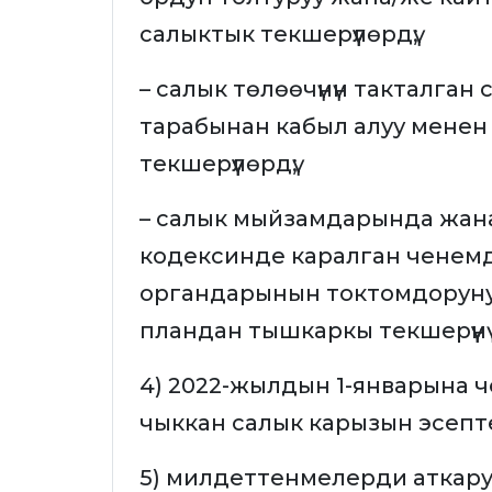
салыктык текшерүүлөрдү;
– салык төлөөчүнүн такталган
тарабынан кабыл алуу мене
текшерүүлөрдү;
– салык мыйзамдарында жан
кодексинде каралган ченемд
органдарынын токтомдорун
пландан тышкаркы текшерүүнү ж
4) 2022-жылдын 1-январына ч
чыккан салык карызын эсепт
5) милдеттенмелерди аткар