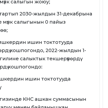
мүлк салыгын жоюу;
 тартып 2030-жылдын 31-декабрына
 мүлк салыгынын 0 пайыз
өө;
 ишкердин ишин токтотууда
өрдү кошпогондо, 2022-жылдын 1-
илине салыктык текшерүүлөрдү
лөрдү кошпогондо:
ишкердин ишин токтотууда
негизинде КНС ашкан суммасынын
таруу менен байланышкан