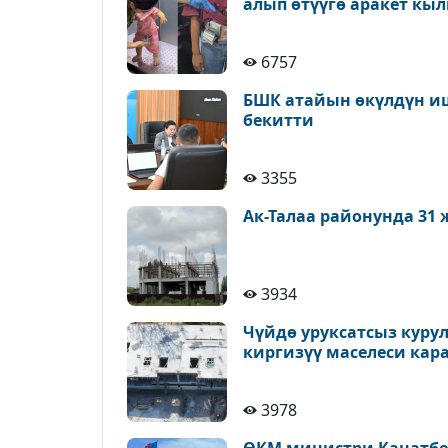
алып өтүүгө аракет к
6757
БШК атайын өкүлдүн иш
бекитти
3355
Ак-Талаа районунда 31
3934
Чүйдө уруксатсыз куру
киргизүү маселеси кар
3978