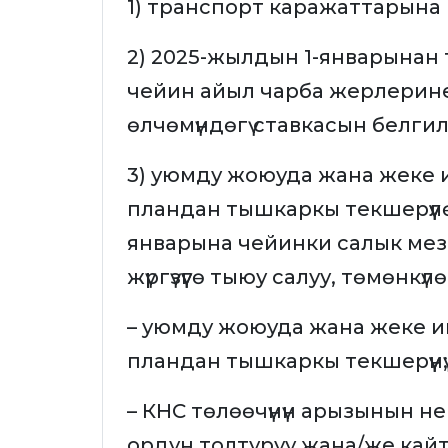
1) транспорт каражаттарына 
2) 2025-жылдын 1-январынан
чейин айыл чарба жерлерине
өлчөмүндөгү ставкасын белгил
3) уюмду жоюуда жана жеке
пландан тышкаркы текшерүүл
январына чейинки салык мезг
жүргүзүүгө тыюу салуу, төмөнкү
– уюмду жоюуда жана жеке 
пландан тышкаркы текшерүүнү;
– КНС төлөөчүнүн арызынын 
ордун толтуруу жана/же кай