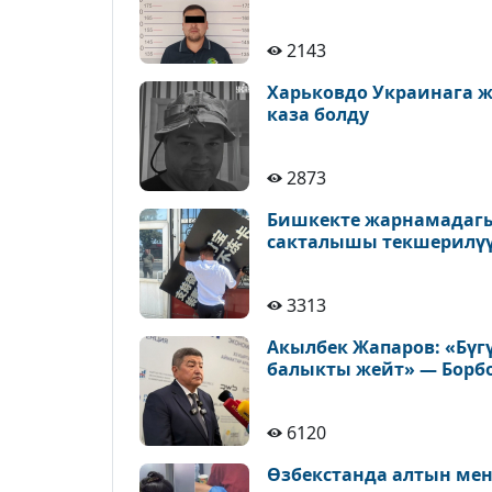
2143
Харьковдо Украинага 
каза болду
2873
Бишкекте жарнамадагы
сакталышы текшерилү
3313
Акылбек Жапаров: «Бүг
балыкты жейт» — Борб
6120
Өзбекстанда алтын ме