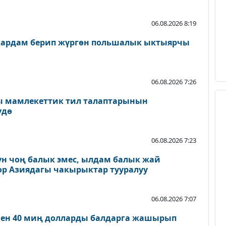
06.08.2026 8:19
жардам берип жүргөн польшалык ыктыярчы
06.08.2026 7:26
 мамлекеттик тил талаптарынын
үдө
06.08.2026 7:23
үн чоң балык эмес, ылдам балык жай
ор Азиядагы чакырыктар тууралуу
06.08.2026 7:07
нен 40 миң долларды балдарга жашырып