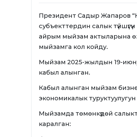
Президент Садыр Жапаров “
субъекттердин салык түйшүгү
айрым мыйзам актыларына өзгө
мыйзамга кол койду.
Мыйзам 2025-жылдын 19-июн
кабыл алынган.
Кабыл алынган мыйзам бизнес үчү
экономикалык туруктуулугун 
Мыйзамда төмөнкүдөй салыкты
каралган: