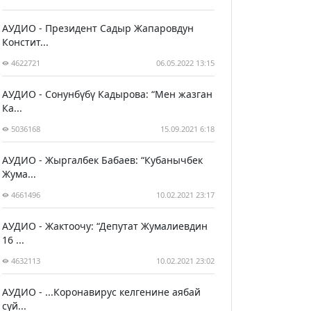
АУДИО - Президент Садыр Жапаровдун
Констит...
4622721
06.05.2022 13:15
АУДИО - Сонунбүбү Кадырова: “Мен жазган
Ка...
5036168
15.09.2021 6:18
АУДИО - Жыргалбек Бабаев: “Кубанычбек
Жума...
4661496
10.02.2021 23:17
АУДИО - Жактоочу: “Депутат Жумалиевдин
16 ...
4632113
10.02.2021 23:02
АУДИО - ...Коронавирус келгенине аябай
сүй...