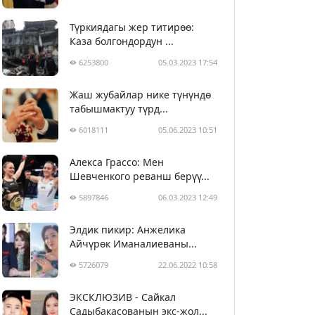
Түркиядагы жер титирөө:
Каза болгондордун ...
6253800
05.03.2023 17:54
Жаш жубайлар нике түнүндө
табышмактуу түрд...
6018111
05.06.2023 10:51
Алекса Грассо: Мен
Шевченкого реванш берүү...
5897846
06.03.2023 12:49
Элдик пикир: Анжелика
Айчүрөк Иманалиеваны...
5726079
22.06.2022 10:58
ЭКСКЛЮЗИВ - Сайкал
Садыбакасованын экс-жол...