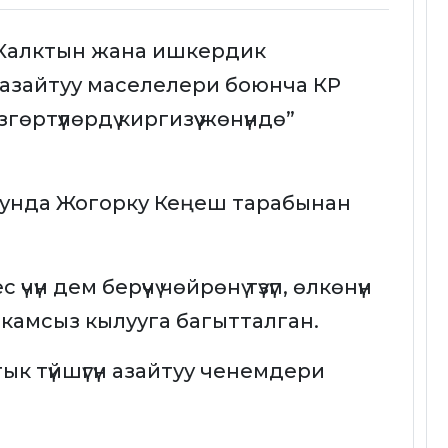
Калктын жана ишкердик
н азайтуу маселелери боюнча КР
ртүүлөрдү киргизүү жөнүндө”
унда Жогорку Кеңеш тарабынан
н дем берүүчү чөйрөнү түзүп, өлкөнүн
камсыз кылууга багытталган.
к түйшүгүн азайтуу ченемдери