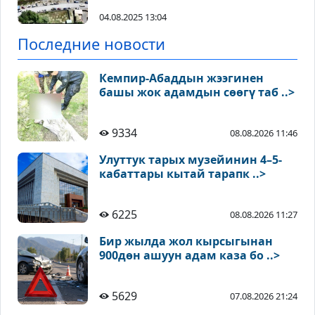
04.08.2025 13:04
Последние новости
Кемпир-Абаддын жээгинен
башы жок адамдын сөөгү таб ..>
9334
08.08.2026 11:46
Улуттук тарых музейинин 4–5-
кабаттары кытай тарапк ..>
6225
08.08.2026 11:27
Бир жылда жол кырсыгынан
900дөн ашуун адам каза бо ..>
5629
07.08.2026 21:24