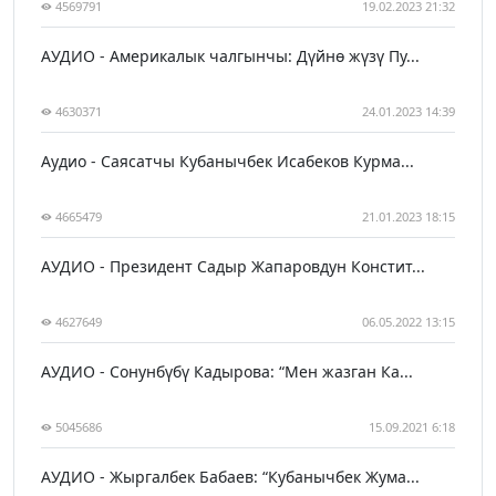
4569791
19.02.2023 21:32
АУДИО - Америкалык чалгынчы: Дүйнө жүзү Пу...
4630371
24.01.2023 14:39
Аудио - Саясатчы Кубанычбек Исабеков Курма...
4665479
21.01.2023 18:15
АУДИО - Президент Садыр Жапаровдун Констит...
4627649
06.05.2022 13:15
АУДИО - Сонунбүбү Кадырова: “Мен жазган Ка...
5045686
15.09.2021 6:18
АУДИО - Жыргалбек Бабаев: “Кубанычбек Жума...