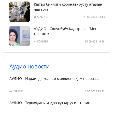
Кытай бийлиги коронавирусту атайын
чыгарга...
5397706
29.02.2020 23:43
АУДИО - Сонунбүбү Кадырова: “Мен
жазган Ка...
5045686
15.09.2021 6:18
Аудио новости
АУДИО - Израилде жарым миллион адам наараз...
4599161
13.03.2023 19:22
АУДИО - Түркиядагы издөө-куткаруу иштерин ...