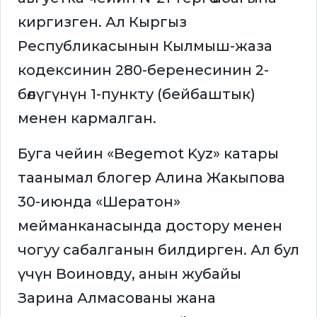
киргизген. Ал Кыргыз
Республикасынын Кылмыш-жаза
кодексинин 280-беренесинин 2-
бөлүгүнүн 1-пункту (бейбаштык)
менен кармалган.
Буга чейин «Begemot Kyz» катары
таанымал блогер Алина Жакыпова
30-июнда «Шератон»
мейманканасында достору менен
чогуу сабалганын билдирген. Ал бул
үчүн Воиновду, анын жубайы
Зарина Алмасованы жана