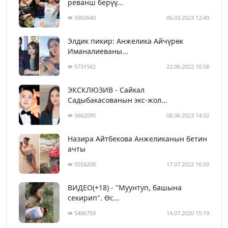
реванш берүү...
5902640
06.03.2023 12:49
Элдик пикир: Анжелика Айчүрөк
Иманалиеваны...
5731562
22.06.2022 10:58
ЭКСКЛЮЗИВ - Сайкал
Садыбакасованын экс-жол...
5662095
08.06.2023 14:02
Назира Айтбекова Анжеликанын бетин
ачты
5558208
17.07.2022 16:50
ВИДЕО(+18) - "Муунтуп, башына
секирип". Өс...
5486759
14.07.2020 15:19