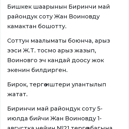
Бишкек шаарынын Биринчи май
райондук соту Жан Воиновду
камактан бошотту.
Соттун маалыматы боюнча, арыз
ээси Ж.Т. тосмо арыз жазып,
Воиновго эч кандай доосу жок
экенин билдирген.
Бирок, тергөө иштери улантылып
жатат.
Биринчи май райондук соту 5-
июлда бийчи Жан Воиновду 1-
августка чейин №21 тергөө абагына