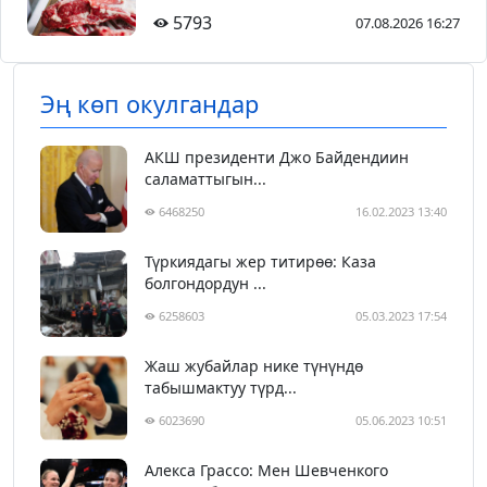
5793
07.08.2026 16:27
Эң көп окулгандар
АКШ президенти Джо Байдендиин
саламаттыгын...
6468250
16.02.2023 13:40
Түркиядагы жер титирөө: Каза
болгондордун ...
6258603
05.03.2023 17:54
Жаш жубайлар нике түнүндө
табышмактуу түрд...
6023690
05.06.2023 10:51
Алекса Грассо: Мен Шевченкого