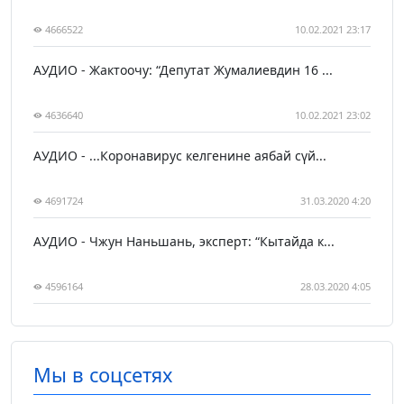
4666522
10.02.2021 23:17
АУДИО - Жактоочу: “Депутат Жумалиевдин 16 ...
4636640
10.02.2021 23:02
АУДИО - ...Коронавирус келгенине аябай сүй...
4691724
31.03.2020 4:20
АУДИО - Чжун Наньшань, эксперт: “Кытайда к...
4596164
28.03.2020 4:05
Мы в соцсетях