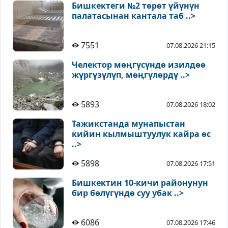
Бишкектеги №2 төрөт үйүнүн
палатасынан кантала таб ..>
7551
07.08.2026 21:15
Челектор мөңгүсүндө изилдөө
жүргүзүлүп, мөңгүлөрдү ..>
5893
07.08.2026 18:02
Тажикстанда мунапыстан
кийин кылмыштуулук кайра өс
..>
5898
07.08.2026 17:51
Бишкектин 10-кичи районунун
бир бөлүгүндө суу убак ..>
6086
07.08.2026 17:46