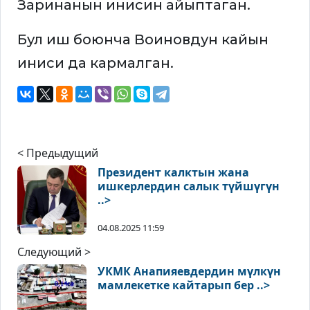
Заринанын инисин айыптаган.
Бул иш боюнча Воиновдун кайын
иниси да кармалган.
< Предыдущий
Президент калктын жана
ишкерлердин салык түйшүгүн
..>
04.08.2025 11:59
Следующий >
УКМК Анапияевдердин мүлкүн
мамлекетке кайтарып бер ..>