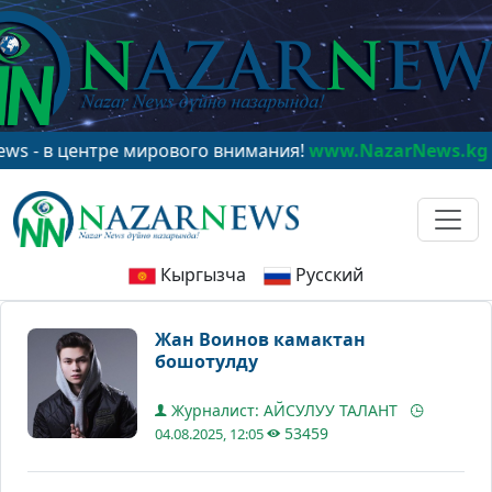
 центре мирового внимания!
www.NazarNews.kg
Кыргызча
Русский
Жан Воинов камактан
бошотулду
Журналист: АЙСУЛУУ ТАЛАНТ
53459
04.08.2025, 12:05