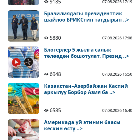
9185
07.08.2026 17:19
Бразилиядагы президенттик
шайлоо БРИКСтин тагдырын ..>
5880
07.08.2026 17:08
Блогерлер 5 жылга салык
төлөөдөн бошотулат. Презид ..>
6948
07.08.2026 16:50
Казакстан–Азербайжан Каспий
аркылуу Борбор Азия ба ..>
6585
07.08.2026 16:40
Америкада уй этинин баасы
кескин өстү ..>