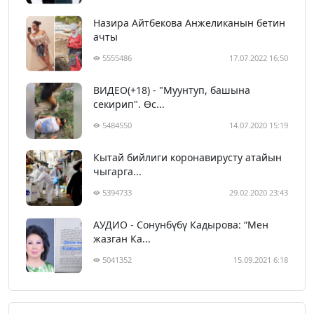
Назира Айтбекова Анжеликанын бетин
ачты
5555486
17.07.2022 16:50
ВИДЕО(+18) - "Муунтуп, башына
секирип". Өс...
5484550
14.07.2020 15:19
Кытай бийлиги коронавирусту атайын
чыгарга...
5394733
29.02.2020 23:43
АУДИО - Сонунбүбү Кадырова: “Мен
жазган Ка...
5041352
15.09.2021 6:18