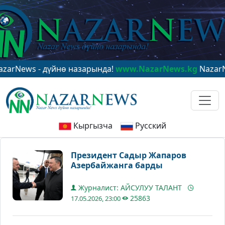
 - дүйнө назарында!
www.NazarNews.kg
NazarNews - в
Кыргызча
Русский
Президент Садыр Жапаров
Азербайжанга барды
Журналист: АЙСУЛУУ ТАЛАНТ
25863
17.05.2026, 23:00