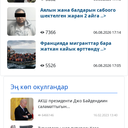
Аялын жана балдарын сабоого
шектелген жаран 2 айга ..>
7366
06.08.2026 17:14
Францияда мигранттар бара
жаткан кайык өрттөндү ..>
5526
06.08.2026 17:05
Эң көп окулгандар
АКШ президенти Джо Байдендиин
саламаттыгын...
6466146
16.02.2023 13:40