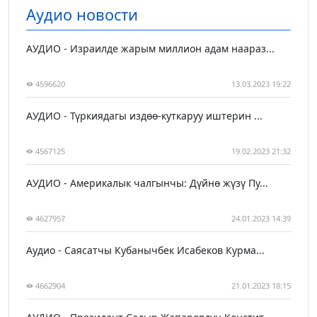
Аудио новости
АУДИО - Израилде жарым миллион адам наараз...
4596620
13.03.2023 19:22
АУДИО - Түркиядагы издөө-куткаруу иштерин ...
4567125
19.02.2023 21:32
АУДИО - Америкалык чалгынчы: Дүйнө жүзү Пу...
4627957
24.01.2023 14:39
Аудио - Саясатчы Кубанычбек Исабеков Курма...
4662904
21.01.2023 18:15