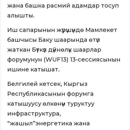
жана башка расмий адамдар тосуп
алышты.
Иш сапарынын жүрүшүндө Мамлекет
башчысы Баку шаарында өтүп
жаткан Бүткүл дүйнөлүк шаарлар
форумунун (WUF13) 13-сессиясынын
ишине катышат.
Белгилей кетсек, Кыргыз
Республикасынын форумга
катышуусу өлкөнүн туруктуу
инфраструктура,
“жашыл”энергетика жана