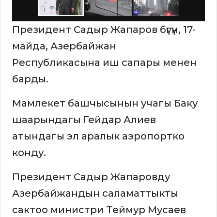
Президент Садыр Жапаров бүгүн, 17-
майда, Азербайжан
Республикасына иш сапары менен
барды.
Мамлекет башчысынын учагы Баку
шаарындагы Гейдар Алиев
атындагы эл аралык аэропортко
конду.
Президент Садыр Жапаровду
Азербайжандын саламаттыкты
сактоо министри Теймур Мусаев