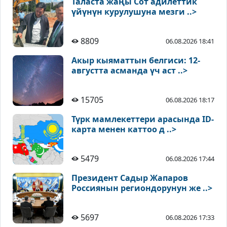
Таласта жаңы Сот адилеттик
үйүнүн курулушуна мезги ..>
8809
06.08.2026 18:41
Акыр кыяматтын белгиси: 12-
августта асманда үч аст ..>
15705
06.08.2026 18:17
Түрк мамлекеттери арасында ID-
карта менен каттоо д ..>
5479
06.08.2026 17:44
Президент Садыр Жапаров
Россиянын региондорунун же ..>
5697
06.08.2026 17:33