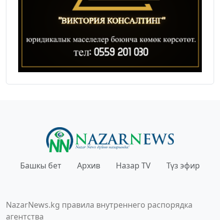
Башкы бет
Архив
Назар TV
Түз эфир
NazarNews.kg правила внутреннего распорядка
агентства