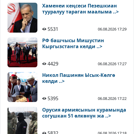
Хаменеи кеңсеси Пезешкиан
тууралуу тараган маалыма ..>
5531
06.08.2026 17:29
РФ башчысы Мишустин
Кыргызстанга келди ..>
4429
06.08.2026 17:27
Никол Пашинян Ысык-Көлгө
келди ..>
5395
06.08.2026 17:22
Орусия армиясынын курамында
согушкан 51 өлкөнүн жа ..>
5832
06.08.2026 17:18