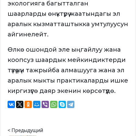
экологияга багытталган
шаарларды өнүктүрүү жаатындагы эл
аралык кызматташтыкка умтулуусун
айгинелейт.
Өлкө ошондой эле ыңгайлуу жана
коопсуз шаардык мейкиндиктерди
түзүү үчүн тажрыйба алмашууга жана эл
аралык мыкты практикаларды ишке
киргизүүгө даяр экенин көрсөтүүдө.
< Предыдущий