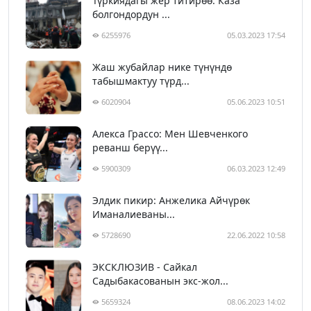
Түркиядагы жер титирөө: Каза
болгондордун ...
6255976
05.03.2023 17:54
Жаш жубайлар нике түнүндө
табышмактуу түрд...
6020904
05.06.2023 10:51
Алекса Грассо: Мен Шевченкого
реванш берүү...
5900309
06.03.2023 12:49
Элдик пикир: Анжелика Айчүрөк
Иманалиеваны...
5728690
22.06.2022 10:58
ЭКСКЛЮЗИВ - Сайкал
Садыбакасованын экс-жол...
5659324
08.06.2023 14:02