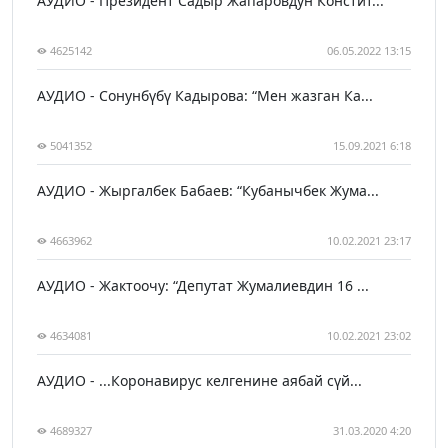
АУДИО - Президент Садыр Жапаровдун Констит...
4625142
06.05.2022 13:15
АУДИО - Сонунбүбү Кадырова: “Мен жазган Ка...
5041352
15.09.2021 6:18
АУДИО - Жыргалбек Бабаев: “Кубанычбек Жума...
4663962
10.02.2021 23:17
АУДИО - Жактоочу: “Депутат Жумалиевдин 16 ...
4634081
10.02.2021 23:02
АУДИО - ...Коронавирус келгенине аябай сүй...
4689327
31.03.2020 4:20