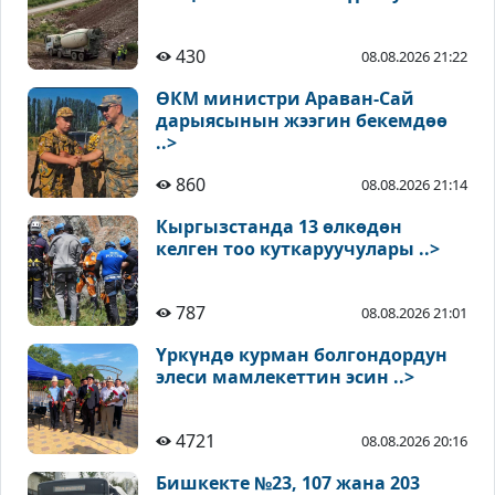
430
08.08.2026 21:22
ӨКМ министри Араван-Сай
дарыясынын жээгин бекемдөө
..>
860
08.08.2026 21:14
Кыргызстанда 13 өлкөдөн
келген тоо куткаруучулары ..>
787
08.08.2026 21:01
Үркүндө курман болгондордун
элеси мамлекеттин эсин ..>
4721
08.08.2026 20:16
Бишкекте №23, 107 жана 203