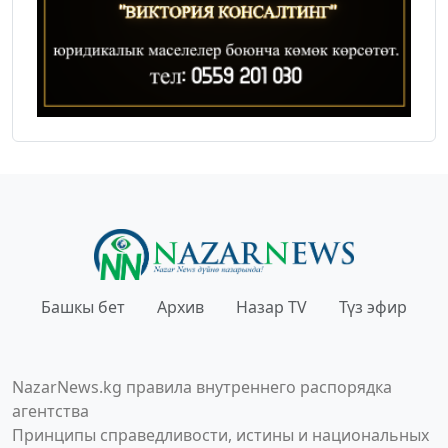
Башкы бет
Архив
Назар TV
Түз эфир
NazarNews.kg правила внутреннего распорядка
агентства
Принципы справедливости, истины и национальных