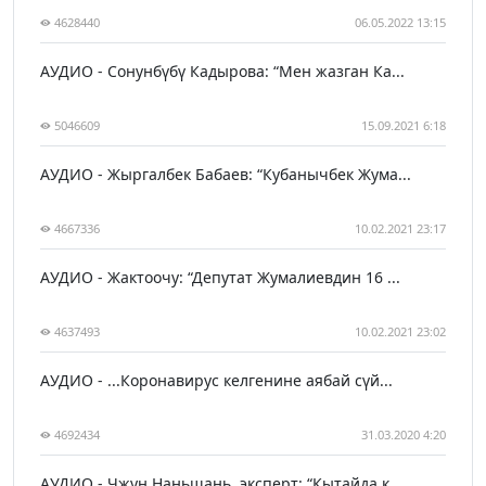
4628440
06.05.2022 13:15
АУДИО - Сонунбүбү Кадырова: “Мен жазган Ка...
5046609
15.09.2021 6:18
АУДИО - Жыргалбек Бабаев: “Кубанычбек Жума...
4667336
10.02.2021 23:17
АУДИО - Жактоочу: “Депутат Жумалиевдин 16 ...
4637493
10.02.2021 23:02
АУДИО - ...Коронавирус келгенине аябай сүй...
4692434
31.03.2020 4:20
АУДИО - Чжун Наньшань, эксперт: “Кытайда к...