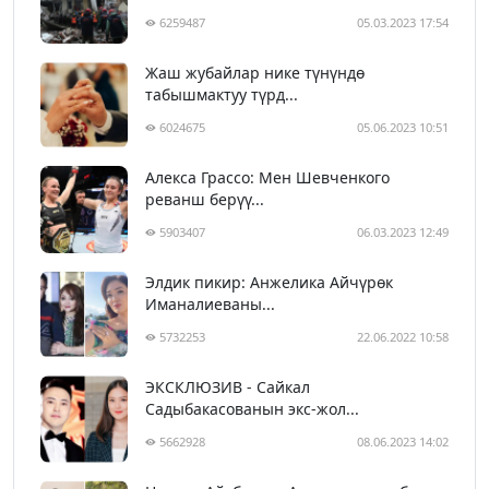
6259487
05.03.2023 17:54
Жаш жубайлар нике түнүндө
табышмактуу түрд...
6024675
05.06.2023 10:51
Алекса Грассо: Мен Шевченкого
реванш берүү...
5903407
06.03.2023 12:49
Элдик пикир: Анжелика Айчүрөк
Иманалиеваны...
5732253
22.06.2022 10:58
ЭКСКЛЮЗИВ - Сайкал
Садыбакасованын экс-жол...
5662928
08.06.2023 14:02