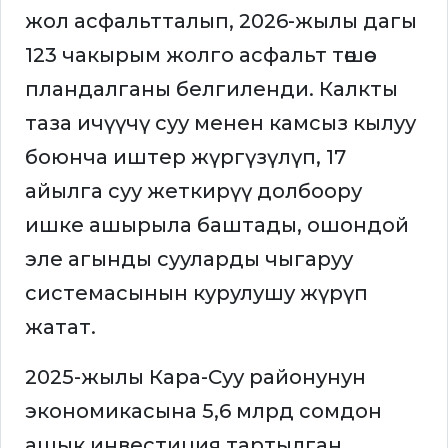
жол асфальтталып, 2026-жылы дагы
123 чакырым жолго асфальт төшөө
пландалганы белгиленди. Калкты
таза ичүүчү суу менен камсыз кылуу
боюнча иштер жүргүзүлүп, 17
айылга суу жеткирүү долбоору
ишке ашырыла баштады, ошондой
эле агынды сууларды чыгаруу
системасынын курулушу жүрүп
жатат.
2025-жылы Кара-Суу районунун
экономикасына 5,6 млрд сомдон
ашык инвестиция тартылган.