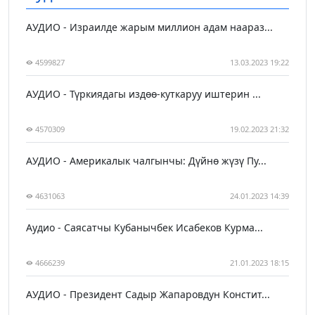
АУДИО - Израилде жарым миллион адам наараз...
4599827
13.03.2023 19:22
АУДИО - Түркиядагы издөө-куткаруу иштерин ...
4570309
19.02.2023 21:32
АУДИО - Америкалык чалгынчы: Дүйнө жүзү Пу...
4631063
24.01.2023 14:39
Аудио - Саясатчы Кубанычбек Исабеков Курма...
4666239
21.01.2023 18:15
АУДИО - Президент Садыр Жапаровдун Констит...