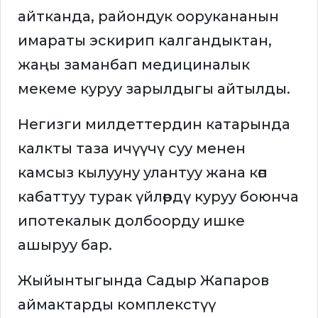
айтканда, райондук оорукананын
имараты эскирип калгандыктан,
жаңы заманбап медициналык
мекеме куруу зарылдыгы айтылды.
Негизги милдеттердин катарында
калкты таза ичүүчү суу менен
камсыз кылууну улантуу жана көп
кабаттуу турак үйлөрдү куруу боюнча
ипотекалык долбоорду ишке
ашыруу бар.
Жыйынтыгында Садыр Жапаров
аймактарды комплекстүү