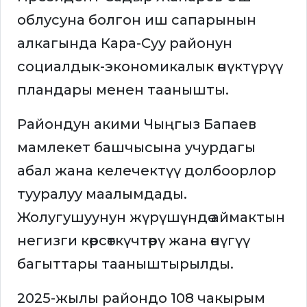
облусуна болгон иш сапарынын
алкагында Кара-Суу районун
социалдык-экономикалык өнүктүрүү
пландары менен таанышты.
Райондун акими Чыңгыз Бапаев
мамлекет башчысына учурдагы
абал жана келечектүү долбоорлор
тууралуу маалымдады.
Жолугушуунун жүрүшүндө аймактын
негизги көрсөткүчтөрү жана өнүгүү
багыттары тааныштырылды.
2025-жылы райондо 108 чакырым