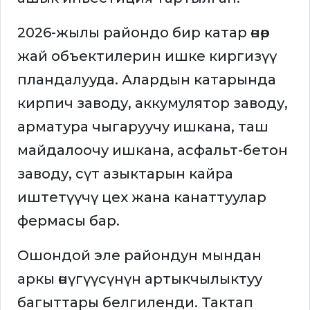
2026-жылы райондо бир катар өнөр
жай объектилерин ишке киргизүү
пландалууда. Алардын катарында
кирпич заводу, аккумулятор заводу,
арматура чыгаруучу ишкана, таш
майдалоочу ишкана, асфальт-бетон
заводу, сүт азыктарын кайра
иштетүүчү цех жана канаттуулар
фермасы бар.
Ошондой эле райондун мындан
аркы өнүгүүсүнүн артыкчылыктуу
багыттары белгиленди. Тактап