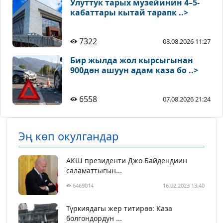
Улуттук тарых музейинин 4–5-
кабаттары кытай тарапк ..>
7322
08.08.2026 11:27
Бир жылда жол кырсыгынан
900дөн ашуун адам каза бо ..>
6558
07.08.2026 21:24
Эң көп окулгандар
АКШ президенти Джо Байдендиин
саламаттыгын...
6469014
16.02.2023 13:40
Түркиядагы жер титирөө: Каза
болгондордун ...