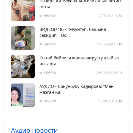
Назира Айтбекова Анжеликанын бетин
ачты
5558952
17.07.2022 16:50
ВИДЕО(+18) - "Муунтуп, башына
секирип". Өс...
5487432
14.07.2020 15:19
Кытай бийлиги коронавирусту атайын
чыгарга...
5398578
29.02.2020 23:43
АУДИО - Сонунбүбү Кадырова: “Мен
жазган Ка...
5046609
15.09.2021 6:18
Аудио новости