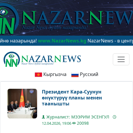
арында!
www.NazarNews.kg
NazarNews - в центре миров
Кыргызча
Русский
Президент Кара-Суунун
өнүктүрүү планы менен
таанышты
Журналист: МЭЭРИМ ЭСЕНГУЛ
20098
12.04.2026, 19:06