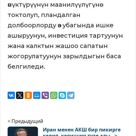
өнүктүрүүнүн маанилүүлүгүнө
токтолуп, пландалган
долбоорлорду өз убагында ишке
ашыруунун, инвестиция тартуунун
жана калктын жашоо сапатын
жогорулатуунун зарылдыгын баса
белгиледи.
< Предыдущий
Иран менен АКШ бир пикирге
келип, келишим түзө алы ..>