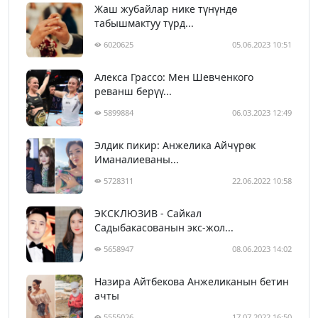
Жаш жубайлар нике түнүндө
табышмактуу түрд...
6020625
05.06.2023 10:51
Алекса Грассо: Мен Шевченкого
реванш берүү...
5899884
06.03.2023 12:49
Элдик пикир: Анжелика Айчүрөк
Иманалиеваны...
5728311
22.06.2022 10:58
ЭКСКЛЮЗИВ - Сайкал
Садыбакасованын экс-жол...
5658947
08.06.2023 14:02
Назира Айтбекова Анжеликанын бетин
ачты
5555026
17.07.2022 16:50