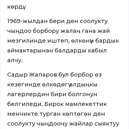
көрдү.
1969-жылдан бери ден соолукту
чыңдоо борбору жалаң гана жай
мезгилинде иштеп, өлкөнүн бардык
аймактарынан балдарды кабыл
алчу.
Садыр Жапаров бул борбор өз
кезегинде өлкөдөгү алдыңкы
лагерлердин бири болгонун
белгиледи. Бирок мамлекеттик
менчикте турган көптөгөн ден
соолукту чыңдоочу жайлар сыяктуу