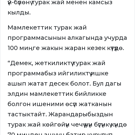
үй-бүлөнү турак жай менен камсыз
кылды.
Мамлекеттик турак жай
программасынын алкагында учурда
100 миңге жакын жаран кезек күтүүдө.
“Демек, жеткиликтүү турак жай
программабыз ийгиликтүү ишке
ашып жатат десек болот. Бул дагы
элдин мамлекеттик бийликке
болгон ишеними өсүп жатканын
тастыктайт. Жарандарыбыздын
турак жай көйгөйүн чечүү үчүн бүгүнкү күндө
70 миңден ашуун батир курулуп