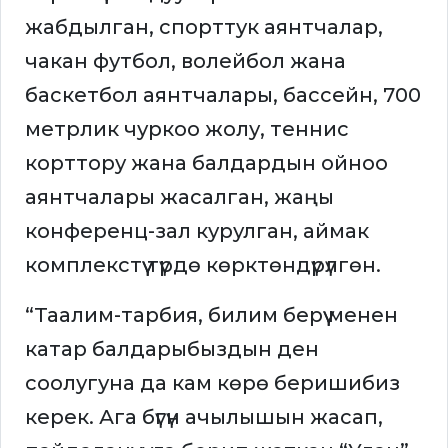
жабдылган, спорттук аянтчалар,
чакан футбол, волейбол жана
баскетбол аянтчалары, бассейн, 700
метрлик чуркоо жолу, теннис
корттору жана балдардын ойноо
аянтчалары жасалган, жаңы
конференц-зал курулган, аймак
комплекстүү түрдө көрктөндүрүлгөн.
“Таалим-тарбия, билим берүү менен
катар балдарыбыздын ден
соолугуна да кам көрө беришибиз
керек. Ага бүгүн ачылышын жасап,