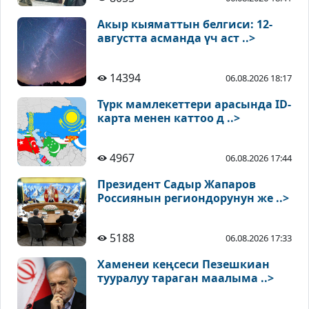
Акыр кыяматтын белгиси: 12-
августта асманда үч аст ..>
14394
06.08.2026 18:17
Түрк мамлекеттери арасында ID-
карта менен каттоо д ..>
4967
06.08.2026 17:44
Президент Садыр Жапаров
Россиянын региондорунун же ..>
5188
06.08.2026 17:33
Хаменеи кеңсеси Пезешкиан
тууралуу тараган маалыма ..>