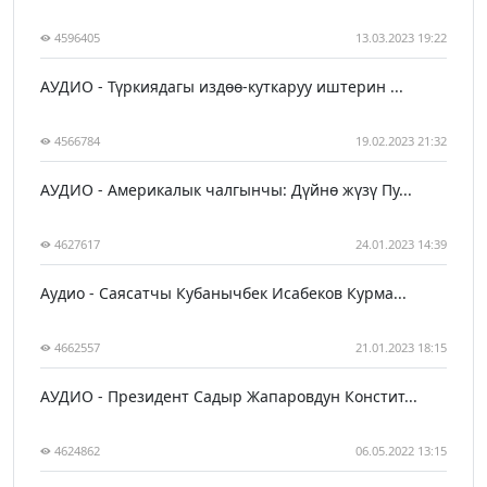
4596405
13.03.2023 19:22
АУДИО - Түркиядагы издөө-куткаруу иштерин ...
4566784
19.02.2023 21:32
АУДИО - Америкалык чалгынчы: Дүйнө жүзү Пу...
4627617
24.01.2023 14:39
Аудио - Саясатчы Кубанычбек Исабеков Курма...
4662557
21.01.2023 18:15
АУДИО - Президент Садыр Жапаровдун Констит...
4624862
06.05.2022 13:15