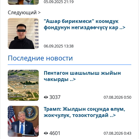
05.09.2025 21:19
Следующий >
"Ашар бирикмеси" коомдук
фондунун негиздөөчүсү кар ..>
06.09.2025 13:38
Последние новости
Пентагон шашылыш жыйын
чакырды ..>
3037
07.08.2026 0:50
Трамп: Жылдын соңунда өлүм,
жокчулук, тозоктогудай ..>
4601
07.08.2026 0:43