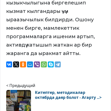
кызыкчылыгына биргелешип
кызмат кылгандары үчүн
ыраазычылык билдирди. Ошону
менен бирге, мамлекеттик
программаларга ишеним артып,
активдүү катышып жаткан ар бир
жаранга да ыракмат айтты.
< Предыдущий
Китептер, методикалар
октябрда даяр болот - Агарту ..>