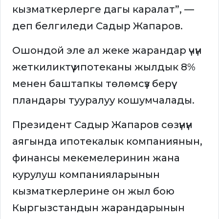
кызматкерлерге дагы каралат”, —
деп белгиледи Садыр Жапаров.
Ошондой эле ал жеке жарандар үчүн
жеткиликтүү ипотеканы жылдык 8%
менен баштапкы төлөмсүз берүү
пландары тууралуу кошумчалады.
Президент Садыр Жапаров сөзүнүн
аягында ипотекалык компаниянын,
финансы мекемелеринин жана
курулуш компанияларынын
кызматкерлерине он жыл бою
Кыргызстандын жарандарынын