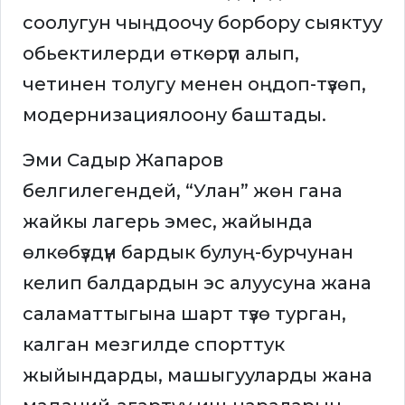
соолугун чыңдоочу борбору сыяктуу
обьектилерди өткөрүп алып,
четинен толугу менен оңдоп-түзөп,
модернизациялоону баштады.
Эми Садыр Жапаров
белгилегендей, “Улан” жөн гана
жайкы лагерь эмес, жайында
өлкөбүздүн бардык булуң-бурчунан
келип балдардын эс алуусуна жана
саламаттыгына шарт түзө турган,
калган мезгилде спорттук
жыйындарды, машыгууларды жана