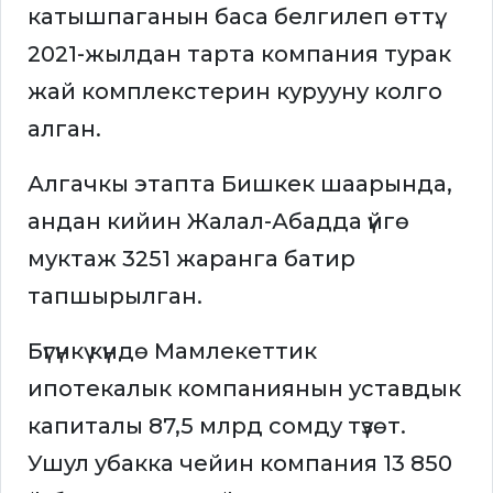
катышпаганын баса белгилеп өттү.
2021-жылдан тарта компания турак
жай комплекстерин курууну колго
алган.
Алгачкы этапта Бишкек шаарында,
андан кийин Жалал-Абадда үйгө
муктаж 3251 жаранга батир
тапшырылган.
Бүгүнкү күндө Мамлекеттик
ипотекалык компаниянын уставдык
капиталы 87,5 млрд сомду түзөт.
Ушул убакка чейин компания 13 850