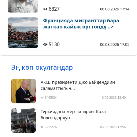
6827
06.08.2026 17:14
Францияда мигранттар бара
жаткан кайык өрттөндү ..>
5130
06.08.2026 17:05
Эң көп окулгандар
АКШ президенти Джо Байдендиин
саламаттыгын...
6465804
16.02.2023 13:40
Түркиядагы жер титирөө: Каза
болгондордун ...
6255597
05.03.2023 17:54