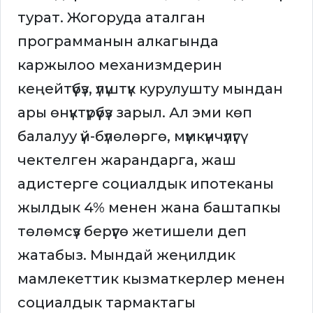
турат. Жогоруда аталган
программанын алкагында
каржылоо механизмдерин
кеңейтүүбүз, үлүштүк курулушту мындан
ары өнүктүрүүбүз зарыл. Ал эми көп
балалуу үй-бүлөлөргө, мүмкүнчүлүгү
чектелген жарандарга, жаш
адистерге социалдык ипотеканы
жылдык 4% менен жана баштапкы
төлөмсүз берүүгө жетишели деп
жатабыз. Мындай жеңилдик
мамлекеттик кызматкерлер менен
социалдык тармактагы