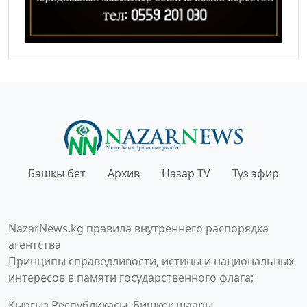
Башкы бет
Архив
Назар TV
Түз эфир
NazarNews.kg правила внутреннего распорядка
агентства
Принципы справедливости, истины и национальных
интересов в памяти государственного флага;
Кыргыз Республикасы, Бишкек шаары,