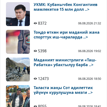
УКМК: Кубанычбек Конгантиев
мамлекетке 15 млн долл ..>
8372
06.08.2026 21:32
Тоңдо өткөн ири маданий жана
спорттук иш-чараларда ..>
5398
06.08.2026 19:02
Маданият министрлиги «Таш-
Рабатка» убактылуу барба ..>
12473
06.08.2026 18:50
Таласта жаңы Сот адилеттик
үйүнүн курулушуна мезги ..>
8055
06.08.2026 18:41