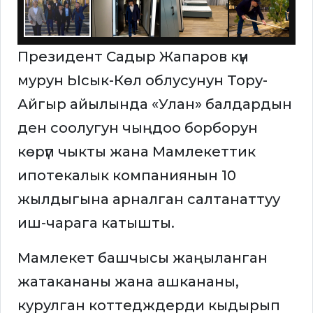
Президент Садыр Жапаров күн
мурун Ысык-Көл облусунун Тору-
Айгыр айылында «Улан» балдардын
ден соолугун чыңдоо борборун
көрүп чыкты жана Мамлекеттик
ипотекалык компаниянын 10
жылдыгына арналган салтанаттуу
иш-чарага катышты.
Мамлекет башчысы жаңыланган
жатакананы жана ашкананы,
курулган коттедждерди кыдырып