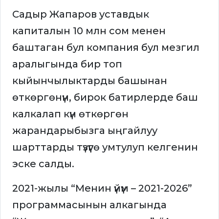
Садыр Жапаров уставдык
капиталын 10 млн сом менен
баштаган бул компания бул мезгил
аралыгында бир топ
кыйынчылыктарды башынан
өткөргөнүн, бирок батирлерде баш
калкалап күн өткөргөн
жарандарыбызга ыңгайлуу
шарттарды түзүүгө умтулуп келгенин
эске салды.
2021-жылы “Менин үйүм – 2021-2026”
программасынын алкагында