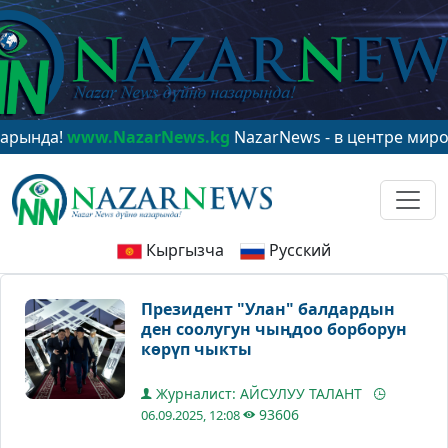
ww.NazarNews.kg
NazarNews - в центре мирового вни
Кыргызча
Русский
Президент "Улан" балдардын
ден соолугун чыңдоо борборун
көрүп чыкты
Журналист: АЙСУЛУУ ТАЛАНТ
93606
06.09.2025, 12:08