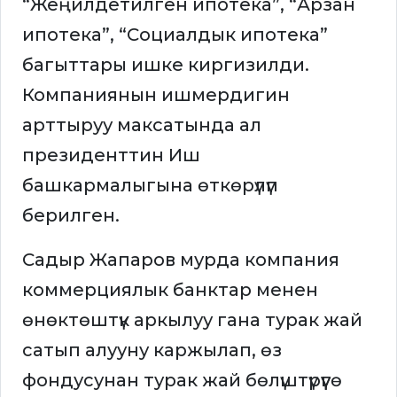
“Жеңилдетилген ипотека”, “Арзан
ипотека”, “Социалдык ипотека”
багыттары ишке киргизилди.
Компаниянын ишмердигин
арттыруу максатында ал
президенттин Иш
башкармалыгына өткөрүлүп
берилген.
Садыр Жапаров мурда компания
коммерциялык банктар менен
өнөктөштүк аркылуу гана турак жай
сатып алууну каржылап, өз
фондусунан турак жай бөлүштүрүүгө