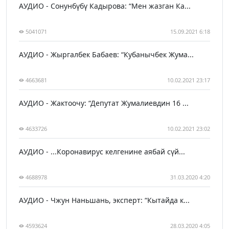
АУДИО - Сонунбүбү Кадырова: “Мен жазган Ка...
5041071
15.09.2021 6:18
АУДИО - Жыргалбек Бабаев: “Кубанычбек Жума...
4663681
10.02.2021 23:17
АУДИО - Жактоочу: “Депутат Жумалиевдин 16 ...
4633726
10.02.2021 23:02
АУДИО - ...Коронавирус келгенине аябай сүй...
4688978
31.03.2020 4:20
АУДИО - Чжун Наньшань, эксперт: “Кытайда к...
4593624
28.03.2020 4:05