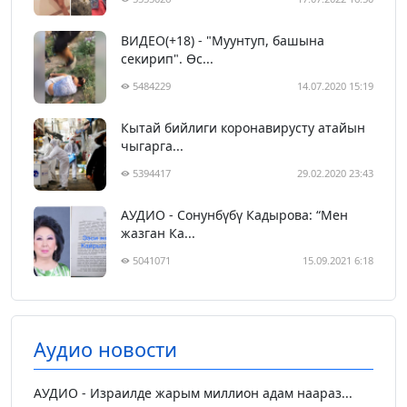
ВИДЕО(+18) - "Муунтуп, башына
секирип". Өс...
5484229
14.07.2020 15:19
Кытай бийлиги коронавирусту атайын
чыгарга...
5394417
29.02.2020 23:43
АУДИО - Сонунбүбү Кадырова: “Мен
жазган Ка...
5041071
15.09.2021 6:18
Аудио новости
АУДИО - Израилде жарым миллион адам наараз...