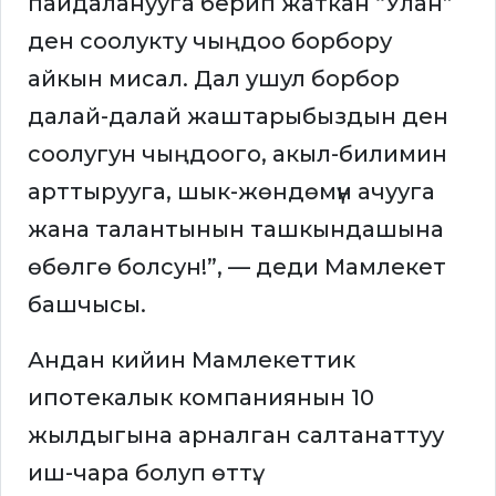
пайдаланууга берип жаткан “Улан”
ден соолукту чыңдоо борбору
айкын мисал. Дал ушул борбор
далай-далай жаштарыбыздын ден
соолугун чыңдоого, акыл-билимин
арттырууга, шык-жөндөмүн ачууга
жана талантынын ташкындашына
өбөлгө болсун!”, — деди Мамлекет
башчысы.
Андан кийин Мамлекеттик
ипотекалык компаниянын 10
жылдыгына арналган салтанаттуу
иш-чара болуп өттү.