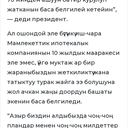
жатканын баса белгилей кетейин”,
— деди президент.
Ал ошондой эле бүгүнкү иш-чара
Мамлекеттик ипотекалык
компаниянын 10 жылдык мааракеси
эле эмес, үйгө муктаж ар бир
жараныбыздын жеткиликтүү жана
татыктуу турак жайга ээ болушуна
жол ачкан жаңы доордун башаты
экенин баса белгиледи.
“Азыр биздин алдыбызда чоң-чоң
пландар менен чоң-чоң милдеттер