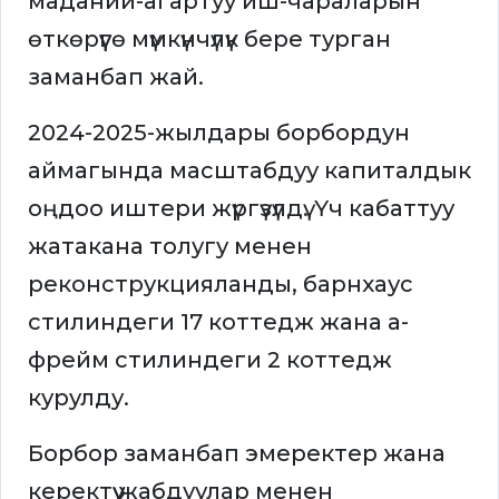
маданий-агартуу иш-чараларын
өткөрүүгө мүмкүнчүлүк бере турган
заманбап жай.
2024-2025-жылдары борбордун
аймагында масштабдуу капиталдык
оңдоо иштери жүргүзүлдү. Үч кабаттуу
жатакана толугу менен
реконструкцияланды, барнхаус
стилиндеги 17 коттедж жана а-
фрейм стилиндеги 2 коттедж
курулду.
Борбор заманбап эмеректер жана
керектүү жабдуулар менен