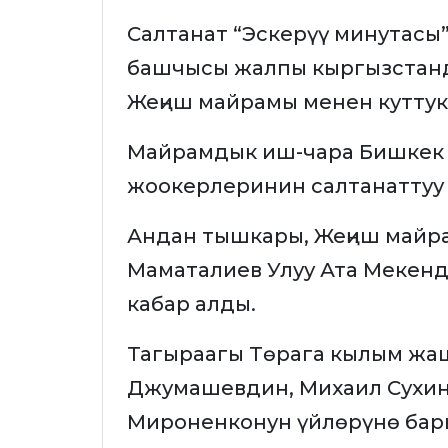
Салтанат “Эскерүү минутасы”
башчысы жалпы кыргызстанд
Жеңиш майрамы менен кутту
Майрамдык иш-чара Бишкек 
жоокерлеринин салтанаттуу
Андан тышкары, Жеңиш майр
Маматалиев Улуу Ата Мекен
кабар алды.
Тагыраагы Төрага кылым жа
Джумашевдин, Михаил Сухи
Мироненконун үйлөрүнө бар