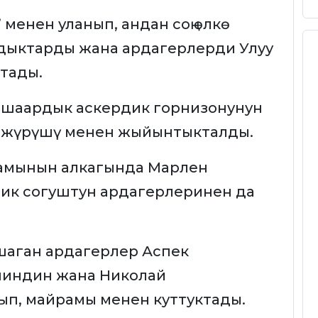
 менен уланып, андан соң өлкө
ыктарды жана ардагерлерди Улуу
ктады.
шаардык аскердик горнизонунун
 жүрүшү менен жыйынтыкталды.
амынын алкагында Марлен
дик согуштун ардагерлеринен да
шаган ардагерлер Аспек
ниндин жана Николай
ып, майрамы менен куттуктады.