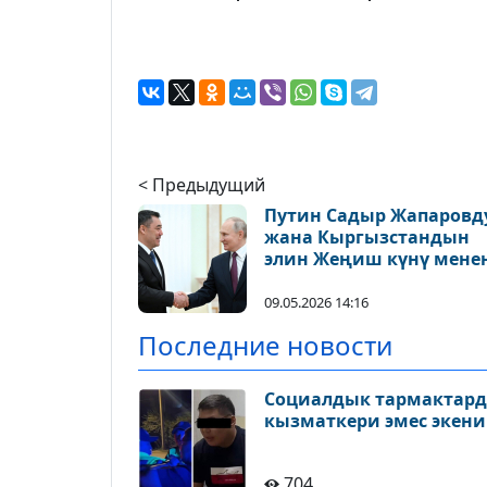
< Предыдущий
Путин Садыр Жапаровд
жана Кыргызстандын
элин Жеңиш күнү мене
куттуктады
09.05.2026 14:16
Последние новости
Социалдык тармактард
кызматкери эмес экен
704