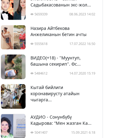
Садыбакасованын экс-жол...
5659339
08.06.2023 14:02
Назира Айтбекова
Анжеликанын бетин ачты
5555618
17.07.2022 16:50
ВИДЕО(+18) - "Муунтуп,
башына секирип". Өс...
5484612
14.07.2020 15:19
Кытай бийлиги
5394773
29.02.2020 23:43
коронавирусту атайын
чыгарга...
АУДИО - Сонунбүбү
Кадырова: “Мен жазган Ка...
5041407
15.09.2021 6:18