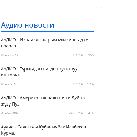
Аудио новости
АУДИО - Израилде жарым миллион адам
наараз...
4596673
13.03.2023 19:22
АУДИО - Түркиядагы издөө-куткаруу
иштерин ...
4567157
19.02.2023 21:32
АУДИО - Америкалык чалгынчы: Дүйнө
жүзү Пу...
4628006
24.01.2023 14:39
Аудио - Саясатчы Кубанычбек Исабеков
Курма...