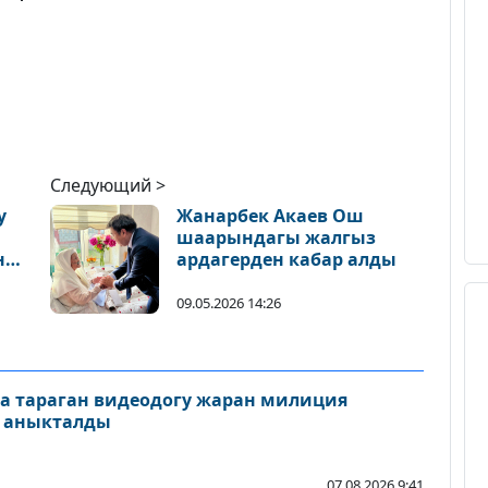
Следующий >
у
Жанарбек Акаев Ош
шаарындагы жалгыз
н
ардагерден кабар алды
09.05.2026 14:26
а тараган видеодогу жаран милиция
и аныкталды
07.08.2026 9:41