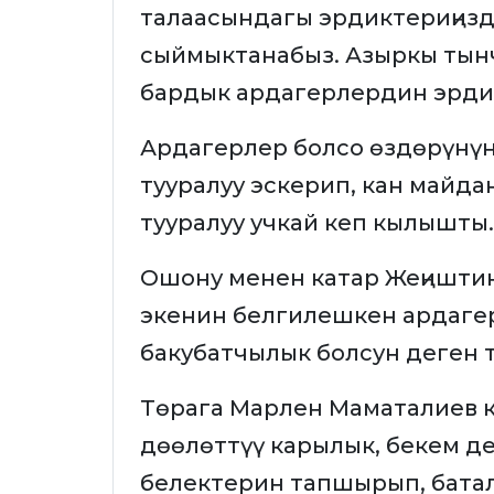
талаасындагы эрдиктериңиз
сыймыктанабыз. Азыркы тын
бардык ардагерлердин эрдиги
Ардагерлер болсо өздөрүнүн
тууралуу эскерип, кан майд
тууралуу учкай кеп кылышты
Ошону менен катар Жеңиштин
экенин белгилешкен ардаге
бакубатчылык болсун деген
Төрага Марлен Маматалиев 
дөөлөттүү карылык, бекем де
белектерин тапшырып, бата