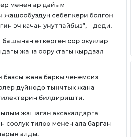
дер менен ар дайым
ч жашообуздун себепкери болгон
н эч качан унутпайбыз”, – деди.
 башынан өткөргөн оор окуялар
андагы жана ооруктагы кырдаал
.
 баасы жана баркы ченемсиз
рлер дүйнөдө тынчтык жана
 тилектерин билдиришти.
кылым жашаган аксакалдарга
н соолук тилөө менен ала барган
ларын алды.