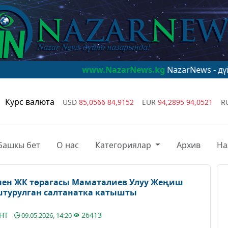
www.NazarNews.kg
NazarNews - дүйнө назарында!
Курс валюта
USD
85,0566
84,9152
EUR
94,2895
94,0521
R
Башкы бет
О нас
Категориялар
Архив
На
нен ЖК төрагасы Маматалиев Улуу Жеңиш
турулган салтанатка катышты
АНТ
26413
09.05.2026, 14:20