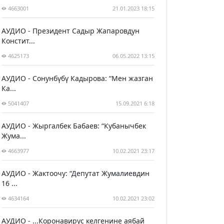
4663001
21.01.2023 18:15
АУДИО - Президент Садыр Жапаровдун
Констит...
4625173
06.05.2022 13:15
АУДИО - Сонунбүбү Кадырова: “Мен жазган
Ка...
5041407
15.09.2021 6:18
АУДИО - Жыргалбек Бабаев: “Кубанычбек
Жума...
4663977
10.02.2021 23:17
АУДИО - Жактоочу: “Депутат Жумалиевдин
16 ...
4634164
10.02.2021 23:02
АУДИО - ...Коронавирус келгенине аябай