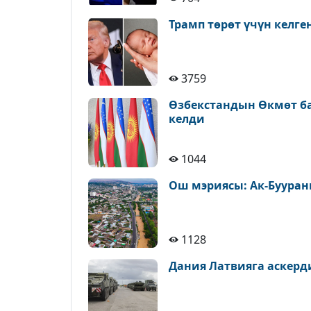
Трамп төрөт үчүн келге
3759
Өзбекстандын Өкмөт б
келди
1044
Ош мэриясы: Ак-Бууран
1128
Дания Латвияга аскерд