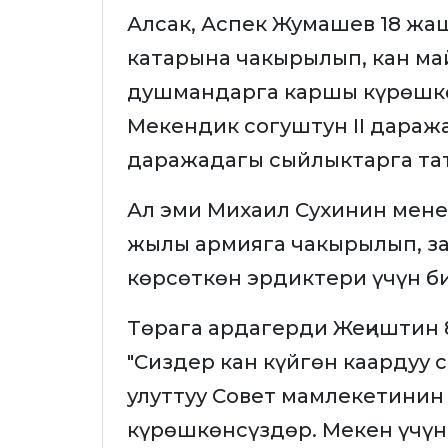
Алсак, Аспек Жумашев 18 ж
катарына чакырылып, кан м
душмандарга каршы күрөшкөн
Мекендик согуштун II дараж
даражадагы сыйлыктарга та
Ал эми Михаил Сухинин мене
жылы армияга чакырылып, за
көрсөткөн эрдиктери үчүн б
Төрага ардагерди Жеңиштин 
"Сиздер кан күйгөн каардуу 
улуттуу Совет мамлекетинин
күрөшкөнсүздөр. Мекен үчүн