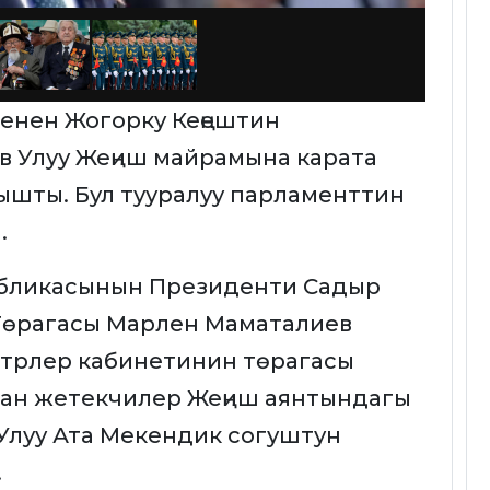
енен Жогорку Кеңештин
 Улуу Жеңиш майрамына карата
ышты. Бул тууралуу парламенттин
.
публикасынын Президенти Садыр
 Төрагасы Марлен Маматалиев
стрлер кабинетинин төрагасы
ан жетекчилер Жеңиш аянтындагы
 Улуу Ата Мекендик согуштун
.