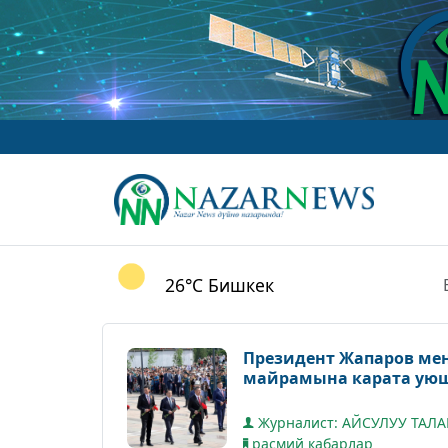
26°C
Бишкек
Президент Жапаров ме
майрамына карата уюш
Журналист: АЙСУЛУУ ТАЛ
расмий кабарлар