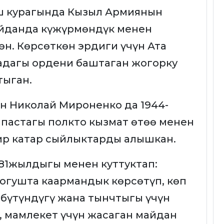
аш курагында Кызыл Армиянын
айданда күжүрмөндүк менен
. Көрсөткөн эрдиги үчүн Ата
адагы ордени баштаган жогорку
тыган.
н Николай Мироненко да 1944-
пастагы полкто кызмат өтөө менен
ир катар сыйлыктарды алышкан.
81жылдыгы менен куттуктап:
согушта каармандык көрсөтүп, көп
 бүтүндүгү жана тынчтыгы үчүн
, мамлекет үчүн жасаган майдан