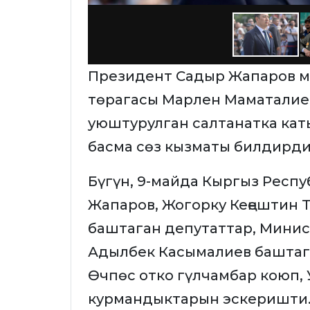
Президент Садыр Жапаров м
төрагасы Марлен Маматалиев
уюштурулган салтанатка кат
басма сөз кызматы билдирди
Бүгүн, 9-майда Кыргыз Рес
Жапаров, Жогорку Кеңештин
баштаган депутаттар, Мини
Адылбек Касымалиев баштаг
Өчпөс отко гүлчамбар коюп,
курмандыктарын эскеришти