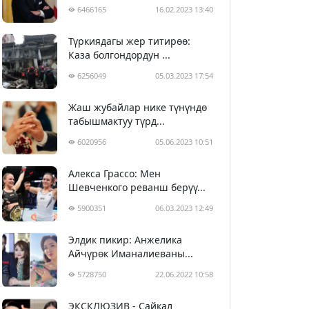
6466165
16.02.2023 13:40
Түркиядагы жер титирөө:
Каза болгондордун ...
6256049
05.03.2023 17:54
Жаш жубайлар нике түнүндө
табышмактуу түрд...
6020956
05.06.2023 10:51
Алекса Грассо: Мен
Шевченкого реванш берүү...
5900351
06.03.2023 12:49
Элдик пикир: Анжелика
Айчүрөк Иманалиеваны...
5728750
22.06.2022 10:58
ЭКСКЛЮЗИВ - Сайкал