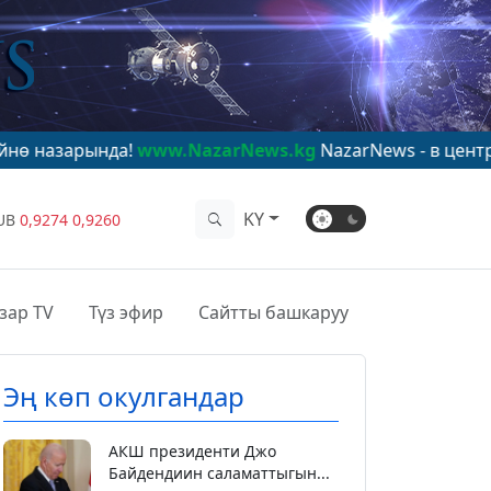
www.NazarNews.kg
NazarNews - в центре мирового вни
KY
UB
0,9274
0,9260
зар TV
Түз эфир
Сайтты башкаруу
Эң көп окулгандар
АКШ президенти Джо
Байдендиин саламаттыгын...