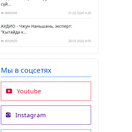
сүй...
4689349
31.03.2020 4:20
АУДИО - Чжун Наньшань, эксперт:
“Кытайда к...
4593920
28.03.2020 4:05
Мы в соцсетях
Youtube
Instagram