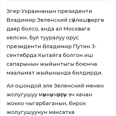
Эгер Украинанын президенти
Владимир Зеленский сүйлөшүүлөргө
даяр болсо, анда ал Москвага
келсин. Бул тууралуу орус
президенти Владимир Путин 3-
сентябрда Кытайга болгон иш
сапарынын жыйынтыгы боюнча
маалымат жыйынында билдирди.
Ал ошондой эле Зеленский менен
жолугушуу мүмкүнчүлүгүн эч качан
жокко чыгарбаганын, бирок
жолугушуунун максатка