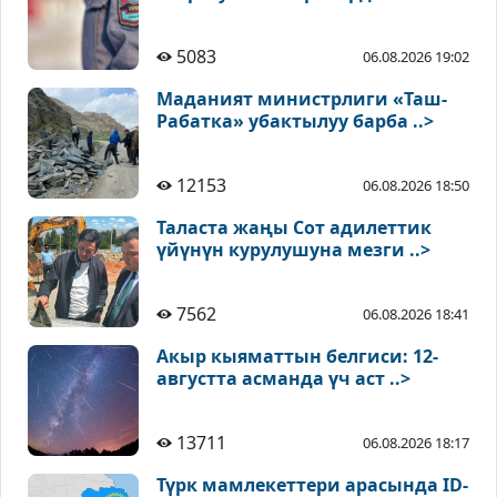
5083
06.08.2026 19:02
Маданият министрлиги «Таш-
Рабатка» убактылуу барба ..>
12153
06.08.2026 18:50
Таласта жаңы Сот адилеттик
үйүнүн курулушуна мезги ..>
7562
06.08.2026 18:41
Акыр кыяматтын белгиси: 12-
августта асманда үч аст ..>
13711
06.08.2026 18:17
Түрк мамлекеттери арасында ID-