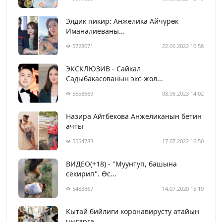
Элдик пикир: Анжелика Айчүрөк
Иманалиеваны...
5728071
22.06.2022 10:58
ЭКСКЛЮЗИВ - Сайкал
Садыбакасованын экс-жол...
5658669
08.06.2023 14:02
Назира Айтбекова Анжеликанын бетин
ачты
5554783
17.07.2022 16:50
ВИДЕО(+18) - "Муунтуп, башына
секирип". Өс...
5483867
14.07.2020 15:19
Кытай бийлиги коронавирусту атайын
чыгарга...