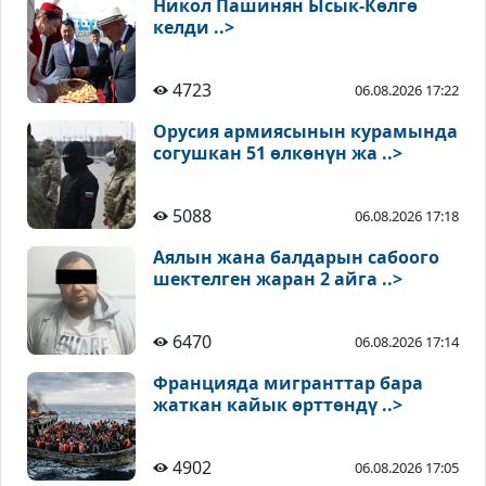
Никол Пашинян Ысык-Көлгө
келди ..>
4723
06.08.2026 17:22
Орусия армиясынын курамында
согушкан 51 өлкөнүн жа ..>
5088
06.08.2026 17:18
Аялын жана балдарын сабоого
шектелген жаран 2 айга ..>
6470
06.08.2026 17:14
Францияда мигранттар бара
жаткан кайык өрттөндү ..>
4902
06.08.2026 17:05