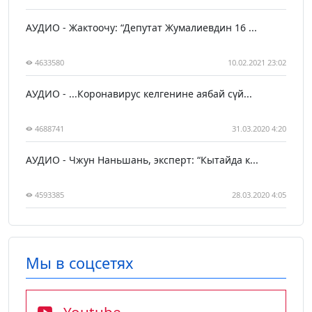
АУДИО - Жактоочу: “Депутат Жумалиевдин 16 ...
4633580
10.02.2021 23:02
АУДИО - ...Коронавирус келгенине аябай сүй...
4688741
31.03.2020 4:20
АУДИО - Чжун Наньшань, эксперт: “Кытайда к...
4593385
28.03.2020 4:05
Мы в соцсетях