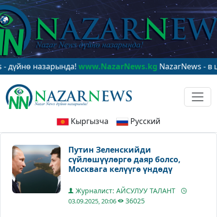
нө назарында!
www.NazarNews.kg
NazarNews - в центр
Кыргызча
Русский
Путин Зеленскийди
сүйлөшүүлөргө даяр болсо,
Москвага келүүгө үндөдү
Журналист: АЙСУЛУУ ТАЛАНТ
36025
03.09.2025, 20:06