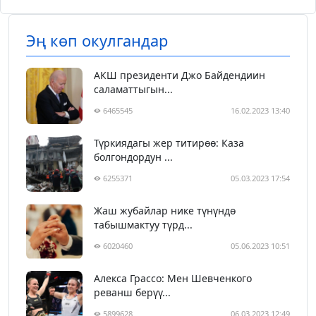
Эң көп окулгандар
АКШ президенти Джо Байдендиин
саламаттыгын...
6465545
16.02.2023 13:40
Түркиядагы жер титирөө: Каза
болгондордун ...
6255371
05.03.2023 17:54
Жаш жубайлар нике түнүндө
табышмактуу түрд...
6020460
05.06.2023 10:51
Алекса Грассо: Мен Шевченкого
реванш берүү...
5899628
06.03.2023 12:49