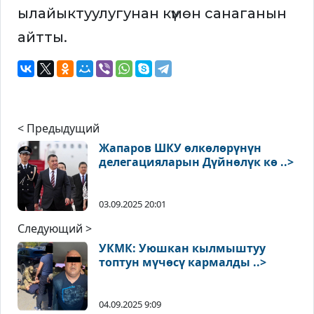
ылайыктуулугунан күмөн санаганын
айтты.
< Предыдущий
Жапаров ШКУ өлкөлөрүнүн
делегацияларын Дүйнөлүк кө ..>
03.09.2025 20:01
Следующий >
УКМК: Уюшкан кылмыштуу
топтун мүчөсү кармалды ..>
04.09.2025 9:09