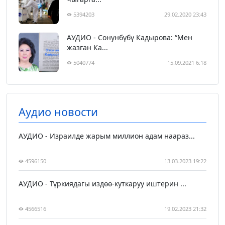
5394203
29.02.2020 23:43
АУДИО - Сонунбүбү Кадырова: “Мен
жазган Ка...
5040774
15.09.2021 6:18
Аудио новости
АУДИО - Израилде жарым миллион адам наараз...
4596150
13.03.2023 19:22
АУДИО - Түркиядагы издөө-куткаруу иштерин ...
4566516
19.02.2023 21:32