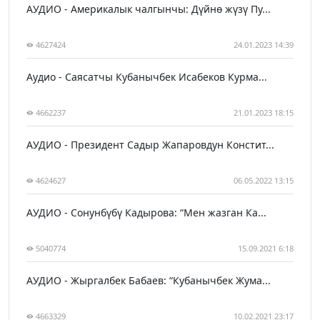
АУДИО - Америкалык чалгынчы: Дүйнө жүзү Пу...
4627424
24.01.2023 14:39
Аудио - Саясатчы Кубанычбек Исабеков Курма...
4662237
21.01.2023 18:15
АУДИО - Президент Садыр Жапаровдун Констит...
4624627
06.05.2022 13:15
АУДИО - Сонунбүбү Кадырова: “Мен жазган Ка...
5040774
15.09.2021 6:18
АУДИО - Жыргалбек Бабаев: “Кубанычбек Жума...
4663329
10.02.2021 23:17