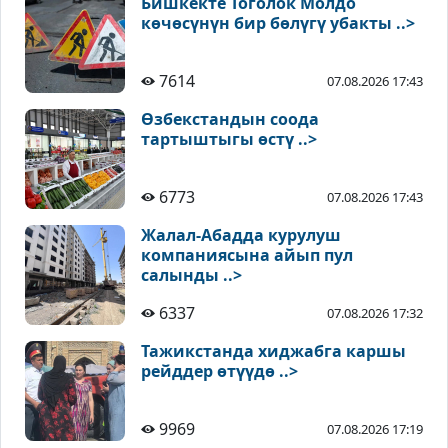
Бишкекте Тоголок Молдо
көчөсүнүн бир бөлүгү убакты ..>
7614
07.08.2026 17:43
Өзбекстандын соода
тартыштыгы өстү ..>
6773
07.08.2026 17:43
Жалал-Абадда курулуш
компаниясына айып пул
салынды ..>
6337
07.08.2026 17:32
Тажикстанда хиджабга каршы
рейддер өтүүдө ..>
9969
07.08.2026 17:19