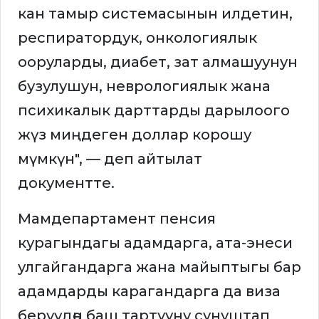
кан тамыр системасынын илдетин,
респиратордук, онкологиялык
ооруларды, диабет, зат алмашуунун
бузулушун, неврологиялык жана
психикалык дарттарды дарылоого
жүз миңдеген доллар корошу
мүмкүн", — деп айтылат
документте.
Мамдепартамент пенсия
курагындагы адамдарга, ата-энеси
улгайгандарга жана майыптыгы бар
адамдарды карагандарга да виза
берүүдөн баш тартууну сунуштап