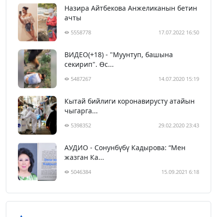
Назира Айтбекова Анжеликанын бетин
ачты
5558778
17.07.2022 16:50
ВИДЕО(+18) - "Муунтуп, башына
секирип". Өс...
5487267
14.07.2020 15:19
Кытай бийлиги коронавирусту атайын
чыгарга...
5398352
29.02.2020 23:43
АУДИО - Сонунбүбү Кадырова: “Мен
жазган Ка...
5046384
15.09.2021 6:18