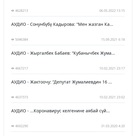
4628213
06.05.2022 13:15
АУДИО - Сонунбүбү Кадырова: “Мен жазган Ка...
5046384
15.09.2021 6:18
АУДИО - Жыргалбек Бабаев: “Кубанычбек Жума...
4667217
10.02.2021 23:17
АУДИО - Жактоочу: “Депутат Жумалиевдин 16 ...
4637373
10.02.2021 23:02
АУДИО - ...Коронавирус келгенине аябай сүй...
4692290
31.03.2020 4:20