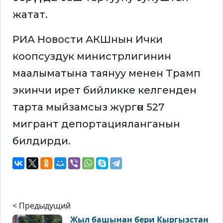
жатат.
РИА Новости АКШнын Ички
коопсуздук министрлигинин
маалыматына таянуу менен Трамп
экинчи ирет бийликке келгенден
тарта мыйзамсыз жүргөн 527
мигрант депортацияланганын
билдирди.
< Предыдущий
Жыл башынан бери Кыргызстан