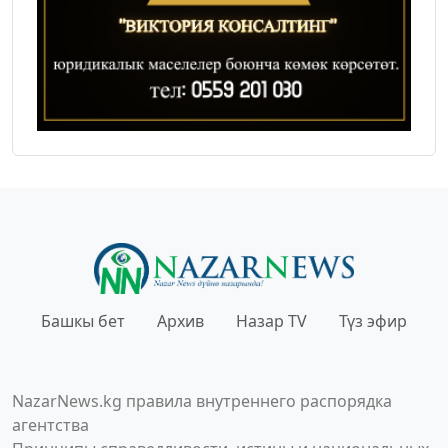
Башкы бет
Архив
Назар TV
Түз эфир
NazarNews.kg правила внутреннего распорядка
агентства