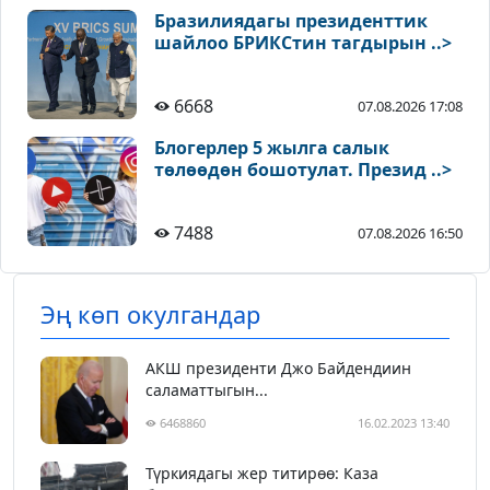
Бразилиядагы президенттик
шайлоо БРИКСтин тагдырын ..>
6668
07.08.2026 17:08
Блогерлер 5 жылга салык
төлөөдөн бошотулат. Презид ..>
7488
07.08.2026 16:50
Эң көп окулгандар
АКШ президенти Джо Байдендиин
саламаттыгын...
6468860
16.02.2023 13:40
Түркиядагы жер титирөө: Каза