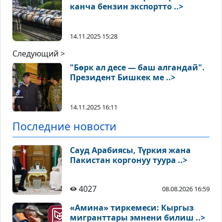
канча бензин экспортто ..>
14.11.2025 15:28
Следующий >
"Бөрк ал десе — баш алгандай".
Президент Бишкек ме ..>
14.11.2025 16:11
Последние новости
Сауд Арабиясы, Түркия жана
Пакистан коргонуу туура ..>
4027
08.08.2026 16:59
«Амина» тиркемеси: Кыргыз
мигранттары эмнени билиш ..>