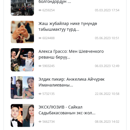
болгондордун ...
6259254
05.03.2023 17:54
Жаш жубайлар нике түнүндө
табышмактуу түрд...
6024488
05.06.2023 10:51
Алекса Грассо: Мен Шевченкого
реванш берүү...
5903245
06.03.2023 12:49
Элдик пикир: Анжелика Айчүрөк
Иманалиеваны...
5732135
22.06.2022 10:58
ЭКСКЛЮЗИВ - Сайкал
Садыбакасованын экс-жол...
5662734
08.06.2023 14:02