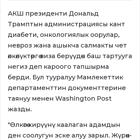
АКШ президенти Дональд
Трамптын администрациясы кант
диабети, онкологиялык оорулар,
невроз жана ашыкча салмакты чет
өлкөлүктөргө виза берүүдөн баш тартууга
негиз деп кароого тапшырма
берди. Бул тууралуу Мамлекеттик
департаменттин документтерине
таянуу менен Washington Post
жазды.
"Өлкөгө кирүүнү каалаган адамдын
ден соолугун эске алуу зарыл. Жүрөк-