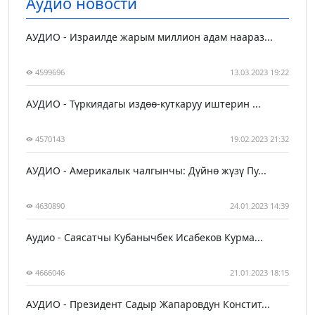
Аудио новости
АУДИО - Израилде жарым миллион адам наараз...
4599696
13.03.2023 19:22
АУДИО - Түркиядагы издөө-куткаруу иштерин ...
4570143
19.02.2023 21:32
АУДИО - Америкалык чалгынчы: Дүйнө жүзү Пу...
4630890
24.01.2023 14:39
Аудио - Саясатчы Кубанычбек Исабеков Курма...
4666046
21.01.2023 18:15
АУДИО - Президент Садыр Жапаровдун Констит...