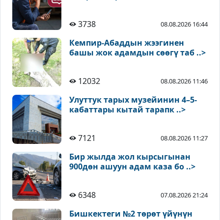
3738
08.08.2026 16:44
Кемпир-Абаддын жээгинен
башы жок адамдын сөөгү таб ..>
12032
08.08.2026 11:46
Улуттук тарых музейинин 4–5-
кабаттары кытай тарапк ..>
7121
08.08.2026 11:27
Бир жылда жол кырсыгынан
900дөн ашуун адам каза бо ..>
6348
07.08.2026 21:24
Бишкектеги №2 төрөт үйүнүн