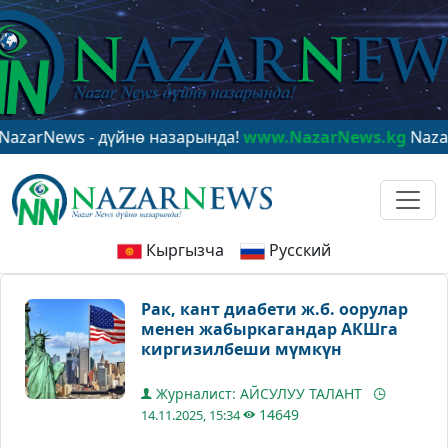
ews - дүйнө назарында!
www.NazarNews.kg
NazarNews 
Кыргызча
Русский
Рак, кант диабети ж.б. оорулар
менен жабыркагандар АКШга
киргизилбеши мүмкүн
Журналист: АЙСУЛУУ ТАЛАНТ
14649
14.11.2025, 15:34