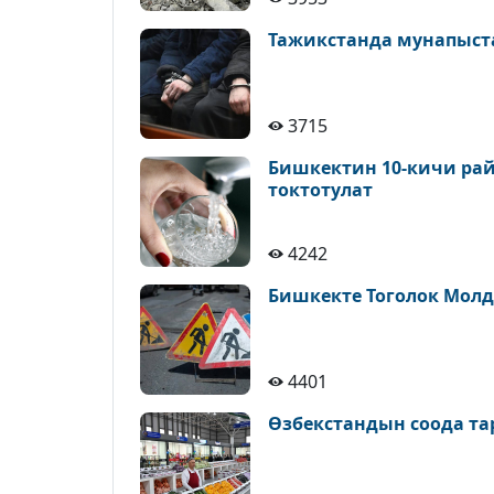
Тажикстанда мунапыст
3715
Бишкектин 10-кичи рай
токтотулат
4242
Бишкекте Тоголок Молд
4401
Өзбекстандын соода т