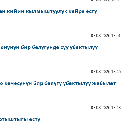
ан кийин кылмыштуулук кайра өстү
07.08.2026 17:51
онунун бир бөлүгүндө суу убактылуу
07.08.2026 17:46
о көчөсүнүн бир бөлүгү убактылуу жабылат
07.08.2026 17:43
артыштыгы өстү