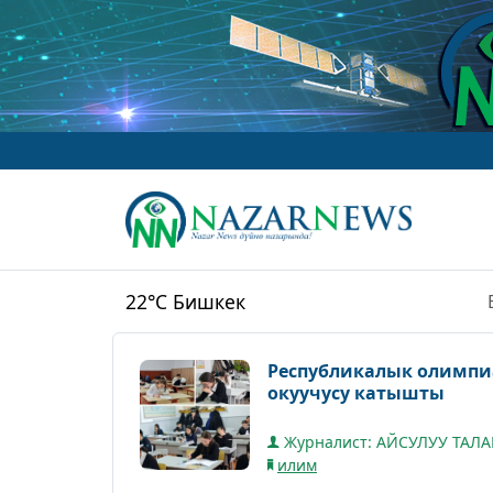
22°C
Бишкек
Республикалык олимпи
окуучусу катышты
Журналист: АЙСУЛУУ ТАЛ
илим