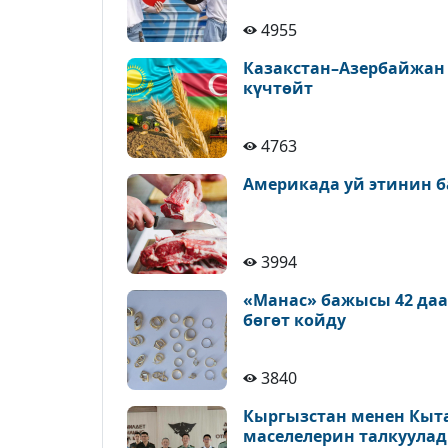
4955
Казакстан–Азербайжан
күчтөйт
4763
Америкада уй этинин б
3994
«Манас» бажысы 42 да
бөгөт койду
3840
Кыргызстан менен Кыт
маселелерин талкуула