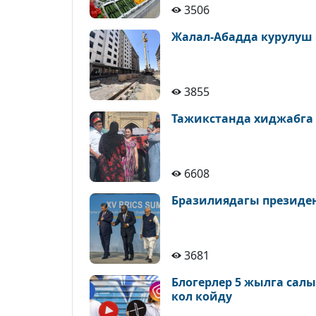
3506
Жалал-Абадда курулуш
3855
Тажикстанда хиджабга
6608
Бразилиядагы президе
3681
Блогерлер 5 жылга сал
кол койду