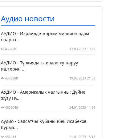
Аудио новости
АУДИО - Израилде жарым миллион адам
наараз...
4597781
13.03.2023 19:22
АУДИО - Түркиядагы издөө-куткаруу
иштерин ...
4568288
19.02.2023 21:32
АУДИО - Америкалык чалгынчы: Дүйнө
жүзү Пу...
4629046
24.01.2023 14:39
Аудио - Саясатчы Кубанычбек Исабеков
Курма...
4664141
21.01.2023 18:15