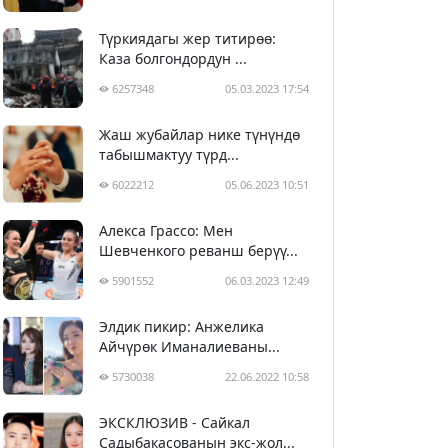
Түркиядагы жер титирөө:
Каза болгондордун ...
6257348
05.03.2023 17:54
Жаш жубайлар нике түнүндө
табышмактуу түрд...
6022212
05.06.2023 10:51
Алекса Грассо: Мен
Шевченкого реванш берүү...
5901552
06.03.2023 12:49
Элдик пикир: Анжелика
Айчүрөк Иманалиеваны...
5730038
22.06.2022 10:58
ЭКСКЛЮЗИВ - Сайкал
Садыбакасованын экс-жол...