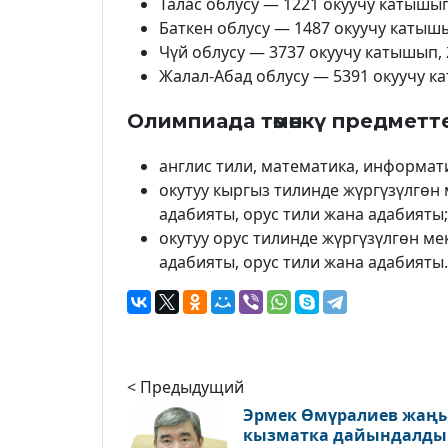
Талас облусу — 1221 окуучу катышып
Баткен облусу — 1487 окуучу катышы
Чүй облусу — 3737 окуучу катышып, 
Жалал-Абад облусу — 5391 окуучу к
Олимпиада төмөнкү предметте
англис тили, математика, информати
окутуу кыргыз тилинде жүргүзүлгөн 
адабияты, орус тили жана адабияты;
окутуу орус тилинде жүргүзүлгөн ме
адабияты, орус тили жана адабияты.
< Предыдущий
Эрмек Өмүралиев жаң
кызматка дайындалды