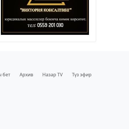
 бет
Архив
Назар TV
Түз эфир