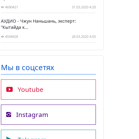
4690421
31.03.2020 4:20
АУДИО - Чжун Наньшань, эксперт:
“Кытайда к...
4594928
28.03.2020 4:05
Мы в соцсетях
Youtube
Instagram