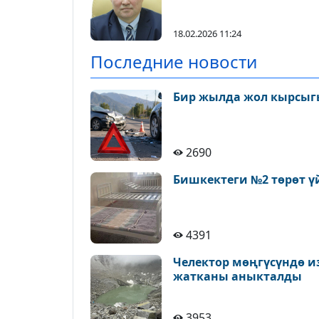
18.02.2026 11:24
Последние новости
Бир жылда жол кырсыгы
2690
Бишкектеги №2 төрөт ү
4391
Челектор мөңгүсүндө и
жатканы аныкталды
3953