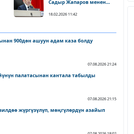
Садыр Жапаров менен
жолугушканын билдирди
18.02.2026 11:42
нан 900дөн ашуун адам каза болду
07.08.2026 21:24
йүнүн палатасынан кантала табылды
07.08.2026 21:15
зилдөө жүргүзүлүп, мөңгүлөрдүн азайып
07.08.2026 18:02