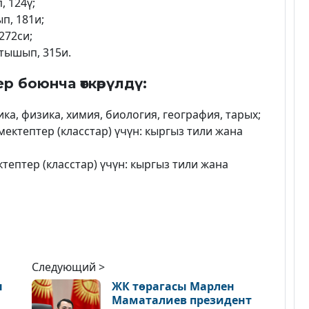
, 124ү;
п, 181и;
272си;
атышып, 315и.
р боюнча өткөрүлдү:
ка, физика, химия, биология, география, тарых;
мектептер (класстар) үчүн: кыргыз тили жана
ктептер (класстар) үчүн: кыргыз тили жана
Следующий >
ы
ЖК төрагасы Марлен
Маматалиев президент