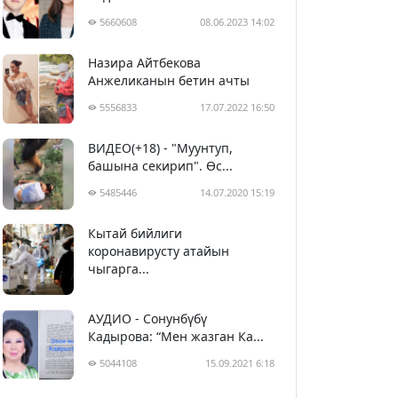
5660608
08.06.2023 14:02
Назира Айтбекова
Анжеликанын бетин ачты
5556833
17.07.2022 16:50
ВИДЕО(+18) - "Муунтуп,
башына секирип". Өс...
5485446
14.07.2020 15:19
Кытай бийлиги
5396304
29.02.2020 23:43
коронавирусту атайын
чыгарга...
АУДИО - Сонунбүбү
Кадырова: “Мен жазган Ка...
5044108
15.09.2021 6:18