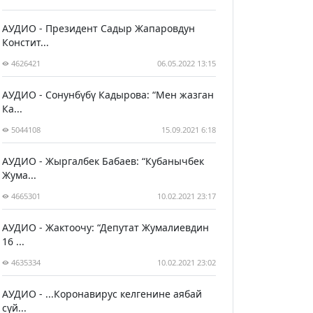
АУДИО - Президент Садыр Жапаровдун
Констит...
4626421
06.05.2022 13:15
АУДИО - Сонунбүбү Кадырова: “Мен жазган
Ка...
5044108
15.09.2021 6:18
АУДИО - Жыргалбек Бабаев: “Кубанычбек
Жума...
4665301
10.02.2021 23:17
АУДИО - Жактоочу: “Депутат Жумалиевдин
16 ...
4635334
10.02.2021 23:02
АУДИО - ...Коронавирус келгенине аябай
сүй...