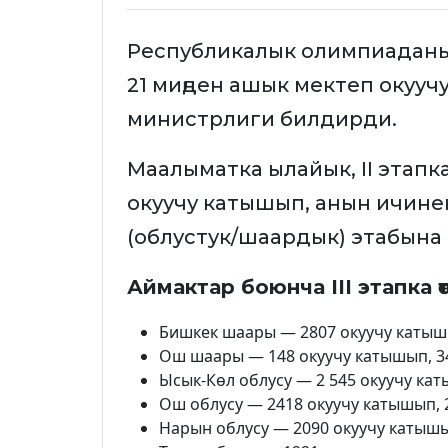
Республикалык олимпиаданы
21 миңден ашык мектеп окууч
министрлиги билдирди.
Маалыматка ылайык, II этапк
окуучу катышып, анын ичинен
(облустук/шаардык) этабына 
Аймактар боюнча III этапка өт
Бишкек шаары — 2807 окуучу катыш
Ош шаары — 148 окуучу катышып, 3
Ысык-Көл облусу — 2 545 окуучу кат
Ош облусу — 2418 окуучу катышып, 
Нарын облусу — 2090 окуучу катышы