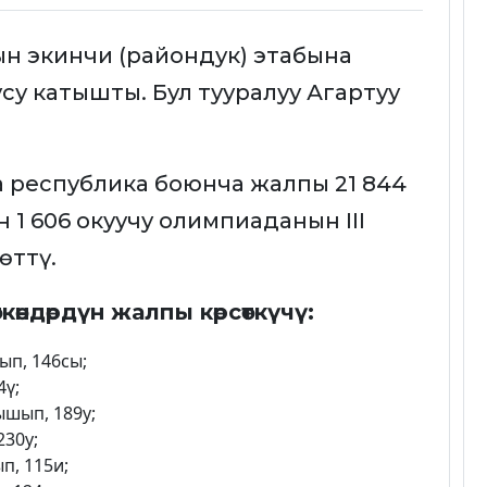
н экинчи (райондук) этабына
усу катышты. Бул тууралуу Агартуу
а республика боюнча жалпы 21 844
 1 606 окуучу олимпиаданын III
өттү.
көндөрдүн жалпы көрсөткүчү:
ып, 146сы;
4ү;
ышып, 189у;
230у;
п, 115и;