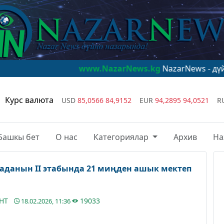
www.NazarNews.kg
NazarNews - дүйнө назарын
Курс валюта
USD
85,0566
84,9152
EUR
94,2895
94,0521
R
Башкы бет
О нас
Категориялар
Архив
На
аданын II этабында 21 миңден ашык мектеп
АНТ
19033
18.02.2026, 11:36