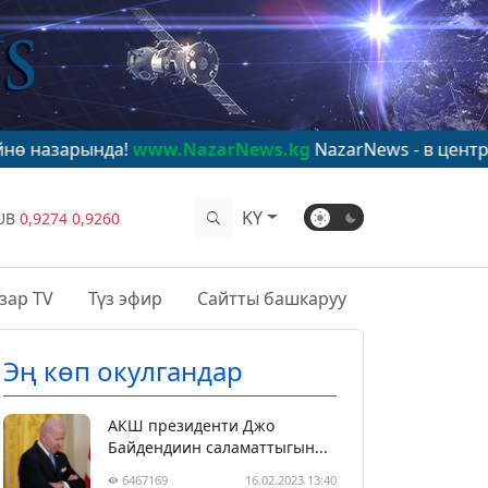
да!
www.NazarNews.kg
NazarNews - в центре мирового
KY
UB
0,9274
0,9260
зар TV
Түз эфир
Сайтты башкаруу
Эң көп окулгандар
АКШ президенти Джо
Байдендиин саламаттыгын...
6467169
16.02.2023 13:40