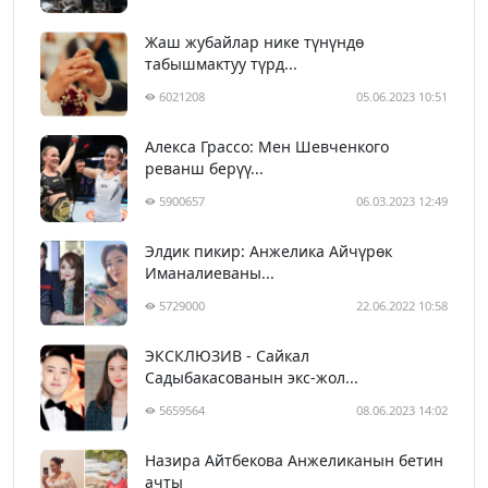
Жаш жубайлар нике түнүндө
табышмактуу түрд...
6021208
05.06.2023 10:51
Алекса Грассо: Мен Шевченкого
реванш берүү...
5900657
06.03.2023 12:49
Элдик пикир: Анжелика Айчүрөк
Иманалиеваны...
5729000
22.06.2022 10:58
ЭКСКЛЮЗИВ - Сайкал
Садыбакасованын экс-жол...
5659564
08.06.2023 14:02
Назира Айтбекова Анжеликанын бетин
ачты