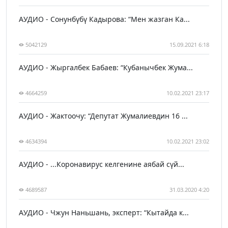
АУДИО - Сонунбүбү Кадырова: “Мен жазган Ка...
5042129
15.09.2021 6:18
АУДИО - Жыргалбек Бабаев: “Кубанычбек Жума...
4664259
10.02.2021 23:17
АУДИО - Жактоочу: “Депутат Жумалиевдин 16 ...
4634394
10.02.2021 23:02
АУДИО - ...Коронавирус келгенине аябай сүй...
4689587
31.03.2020 4:20
АУДИО - Чжун Наньшань, эксперт: “Кытайда к...