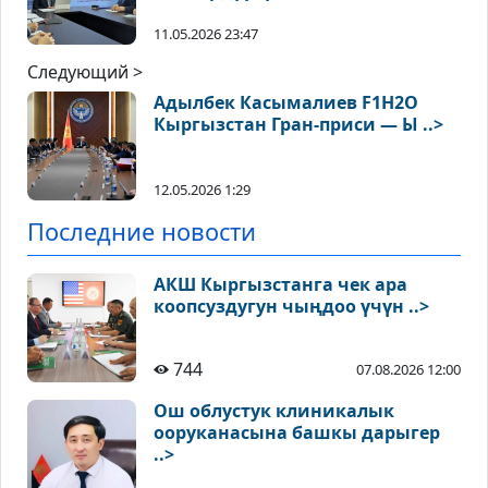
11.05.2026 23:47
Следующий >
Адылбек Касымалиев F1H2O
Кыргызстан Гран-приси — Ы ..>
12.05.2026 1:29
Последние новости
АКШ Кыргызстанга чек ара
коопсуздугун чыңдоо үчүн ..>
744
07.08.2026 12:00
Ош облустук клиникалык
ооруканасына башкы дарыгер
..>