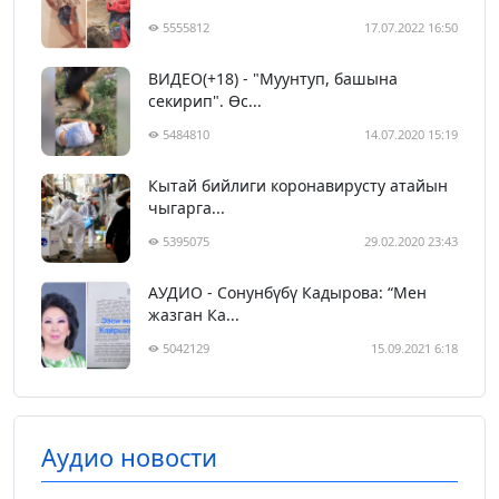
5555812
17.07.2022 16:50
ВИДЕО(+18) - "Муунтуп, башына
секирип". Өс...
5484810
14.07.2020 15:19
Кытай бийлиги коронавирусту атайын
чыгарга...
5395075
29.02.2020 23:43
АУДИО - Сонунбүбү Кадырова: “Мен
жазган Ка...
5042129
15.09.2021 6:18
Аудио новости