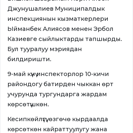
Джунушалиев Муниципалдык
инспекциянын кызматкерлери
Ыйманбек Алиясов менен Эрбол
Казиевге сыйлыктарды тапшырды.
Бул тууралуу мэриядан
билдиришти.
9-май күнү инспекторлор 10-кичи
райондогу батирден чыккан өрт
учурунда тургундарга жардам
көрсөтүшкөн.
Кесипкөйлүгү, өзгөчө кырдаалда
көрсөткөн кайраттуулугу жана