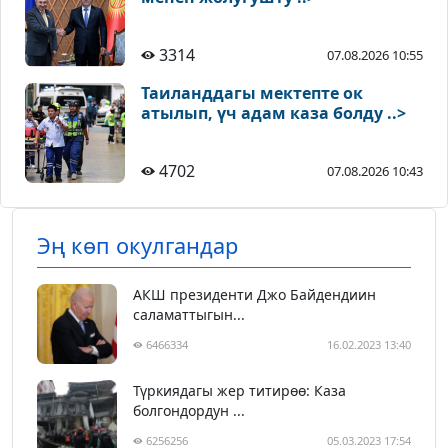
3314
07.08.2026 10:55
Таиланддагы мектепте ок
атылып, үч адам каза болду ..>
4702
07.08.2026 10:43
Эң көп окулгандар
АКШ президенти Джо Байдендиин
саламаттыгын...
6466334
16.02.2023 13:40
Түркиядагы жер титирөө: Каза
болгондордун ...
6256256
05.03.2023 17:54