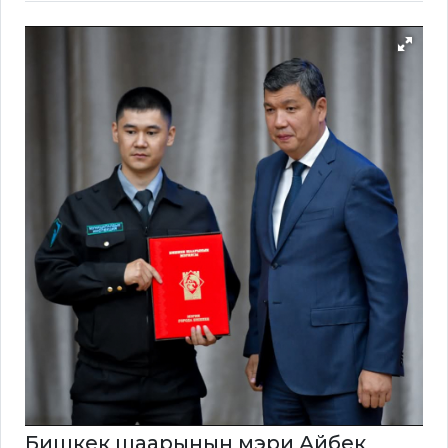
Бишкек шаарынын мэри Айбек