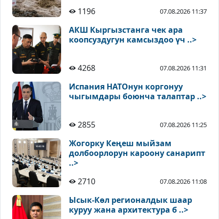
1196
07.08.2026 11:37
АКШ Кыргызстанга чек ара
коопсуздугун камсыздоо үч ..>
4268
07.08.2026 11:31
Испания НАТОнун коргонуу
чыгымдары боюнча талаптар ..>
2855
07.08.2026 11:25
Жогорку Кеңеш мыйзам
долбоорлорун кароону санарипт
..>
2710
07.08.2026 11:08
Ысык-Көл регионалдык шаар
куруу жана архитектура б ..>