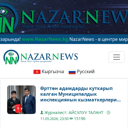
а!
www.NazarNews.kg
NazarNews - в центре мирового 
Кыргызча
Русский
Өрттөн адамдарды куткарып
калган Муниципалдык
инспекциянын кызматкерлери
сыйланды
Журналист: АЙСУЛУУ ТАЛАНТ
15196
11.05.2026, 23:50