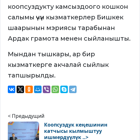
коопсуздукту камсыздоого кошкон
салымы үчүн кызматкерлер Бишкек
шаарынын мэриясы тарабынан
Ардак грамота менен сыйланышты.
Мындан тышкары, ар бир
кызматкерге акчалай сыйлык
тапшырылды.
< Предыдущий
Коопсуздук кеңешинин
катчысы кылмыштуу
ишмердүүлүк ..>