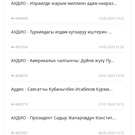
АУДИО - Израилде жарым миллион адам наараз...
4596840
13.03.2023 19:22
АУДИО - Түркиядагы издөө-куткаруу иштерин ...
4567334
19.02.2023 21:32
АУДИО - Америкалык чалгынчы: Дүйнө жүзү Пу...
4628220
24.01.2023 14:39
Аудио - Саясатчы Кубанычбек Исабеков Курма...
4663219
21.01.2023 18:15
АУДИО - Президент Садыр Жапаровдун Констит...
4625507
06.05.2022 13:15