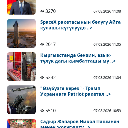
3270
07.08.2026 11:08
SpaceX ракетасынын бөлүгү Айга
кулашы күтүлүүдө ..>
2017
07.08.2026 11:05
Кыргызстанда бензин, азык-
түлүк дагы кымбатташы мү ..>
5232
07.08.2026 11:04
"Өзүбүзгө керек" - Трамп
Украинага Patriot ракетал ..>
5510
07.08.2026 10:59
Садыр Жапаров Никол Пашинян
менен жолугушту ..>