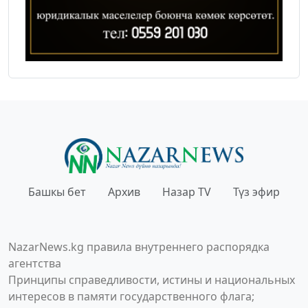
Башкы бет
Архив
Назар TV
Түз эфир
NazarNews.kg правила внутреннего распорядка
агентства
Принципы справедливости, истины и национальных
интересов в памяти государственного флага;