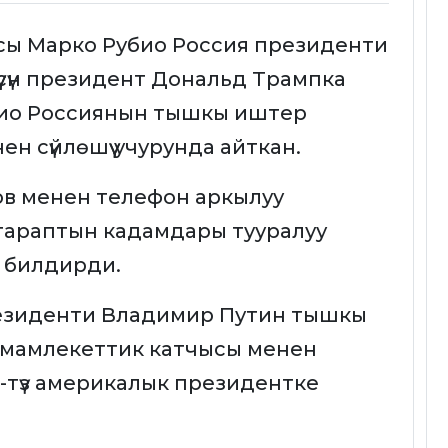
ы Марко Рубио Россия президенти
сүн президент Дональд Трампка
био Россиянын тышкы иштер
н сүйлөшүү учурунда айткан.
ов менен телефон аркылуу
тараптын кадамдары тууралуу
 билдирди.
езиденти Владимир Путин тышкы
мамлекеттик катчысы менен
н-түз америкалык президентке