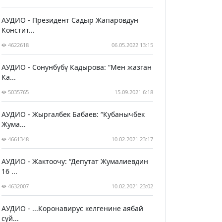
АУДИО - Президент Садыр Жапаровдун
Констит...
4622618
06.05.2022 13:15
АУДИО - Сонунбүбү Кадырова: “Мен жазган
Ка...
5035765
15.09.2021 6:18
АУДИО - Жыргалбек Бабаев: “Кубанычбек
Жума...
4661348
10.02.2021 23:17
АУДИО - Жактоочу: “Депутат Жумалиевдин
16 ...
4632007
10.02.2021 23:02
АУДИО - ...Коронавирус келгенине аябай
сүй...