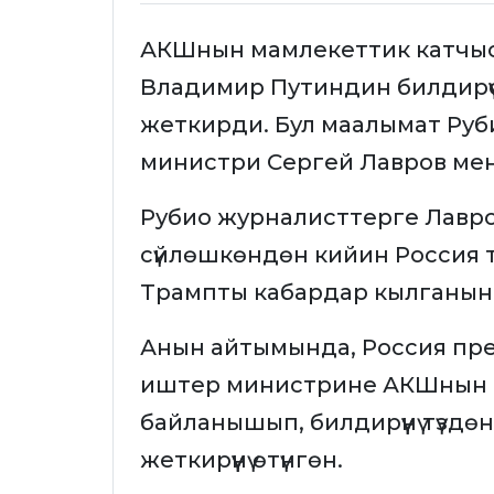
АКШнын мамлекеттик катчыс
Владимир Путиндин билдирүү
жеткирди. Бул маалымат Ру
министри Сергей Лавров мене
Рубио журналисттерге Лавр
сүйлөшкөндөн кийин Россия 
Трампты кабардар кылганын
Анын айтымында, Россия пр
иштер министрине АКШнын 
байланышып, билдирүүнү түздө
жеткирүүнү өтүнгөн.