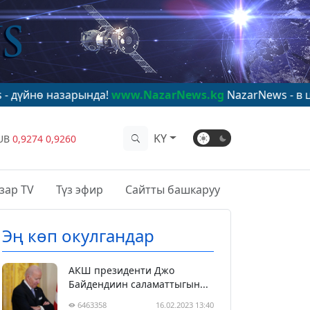
арында!
www.NazarNews.kg
NazarNews - в центре миров
KY
UB
0,9274
0,9260
зар TV
Түз эфир
Сайтты башкаруу
Эң көп окулгандар
АКШ президенти Джо
Байдендиин саламаттыгын...
6463358
16.02.2023 13:40