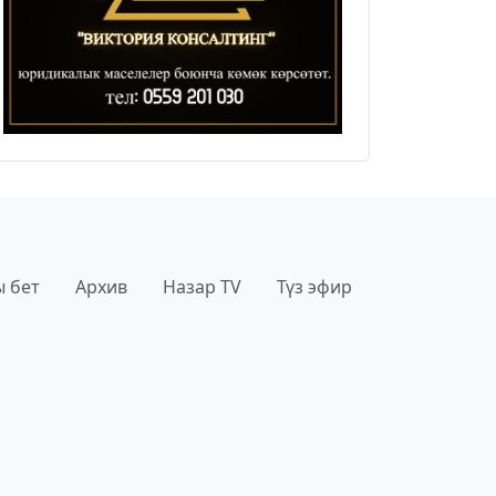
 бет
Архив
Назар TV
Түз эфир