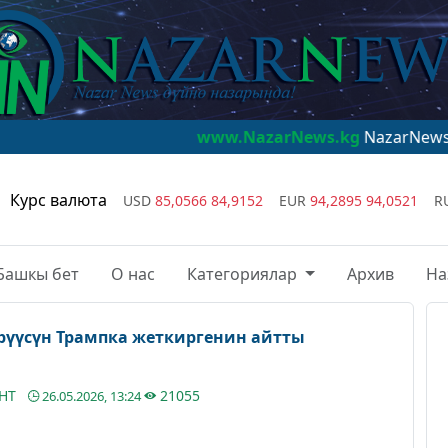
www.NazarNews.kg
NazarNews - дүйнө наз
Курс валюта
USD
85,0566
84,9152
EUR
94,2895
94,0521
R
Башкы бет
О нас
Категориялар
Архив
На
рүүсүн Трампка жеткиргенин айтты
АНТ
21055
26.05.2026, 13:24