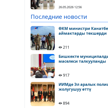
26.05.2026 12:56
Последние новости
ӨКМ министри Канатбек
аймактарды текшерди
211
Бишкекте муниципалды
маселеси талкууланды
917
ИИМде Эл аралык поли
жолугушуу өттү
894