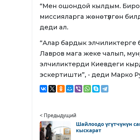
“Мен ошондой кылдым. Бирок
миссияларга жөнөтүлгөн билдир
деди ал.
“Алар бардык элчиликтерге б
Лавров мага жеке чалып, мун
элчиликтерди Киевдеги кырда
эскертишти”, - деди Марко Р
< Предыдущий
Шайлоодо үгүтчүнүн с
кыскарат