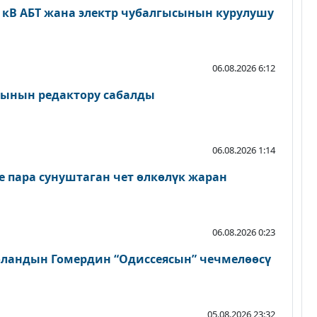
0 кВ АБТ жана электр чубалгысынын курулушу
06.08.2026 6:12
сынын редактору сабалды
06.08.2026 1:14
пара сунуштаган чет өлкөлүк жаран
06.08.2026 0:23
ландын Гомердин “Одиссеясын” чечмелөөсү
05.08.2026 23:32