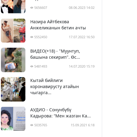
5656607
08.06.2023 14:02
Назира Айтбекова
Анжеликанын бетин ачты
5552450
17.07.2022 16:50
ВИДЕО(+18) - "Муунтуп,
башына секирип". Өс...
5481493
14.07.2020 15:19
Кытай бийлиги
5392512
29.02.2020 23:43
коронавирусту атайын
чыгарга...
АУДИО - Сонунбүбү
Кадырова: “Мен жазган Ка...
5035765
15.09.2021 6:18