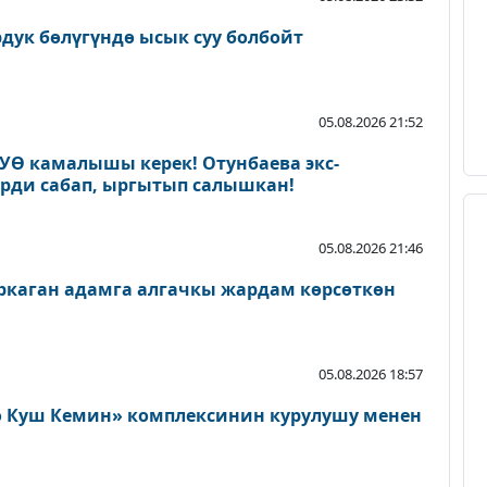
дук бөлүгүндө ысык суу болбойт
05.08.2026 21:52
 УӨ камалышы керек! Отунбаева экс-
ерди сабап, ыргытып салышкан!
05.08.2026 21:46
каган адамга алгачкы жардам көрсөткөн
05.08.2026 18:57
о Куш Кемин» комплексинин курулушу менен