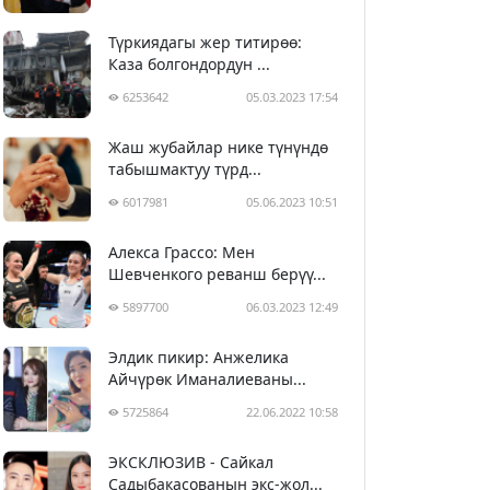
Түркиядагы жер титирөө:
Каза болгондордун ...
6253642
05.03.2023 17:54
Жаш жубайлар нике түнүндө
табышмактуу түрд...
6017981
05.06.2023 10:51
Алекса Грассо: Мен
Шевченкого реванш берүү...
5897700
06.03.2023 12:49
Элдик пикир: Анжелика
Айчүрөк Иманалиеваны...
5725864
22.06.2022 10:58
ЭКСКЛЮЗИВ - Сайкал
Садыбакасованын экс-жол...