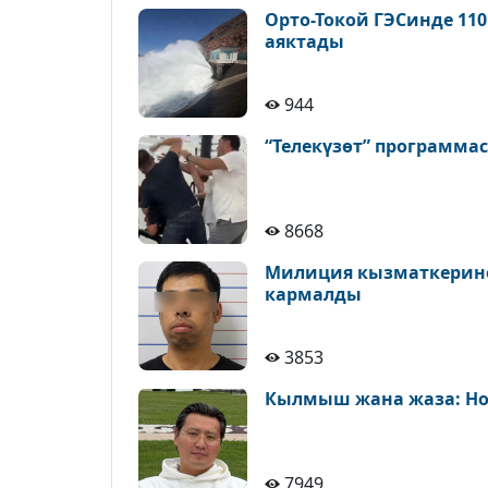
Орто-Токой ГЭСинде 11
аяктады
944
“Телекүзөт” программа
8668
Милиция кызматкерине 
кармалды
3853
Кылмыш жана жаза: Но
7949