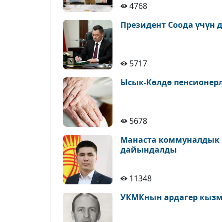
4768
Президент Соода үчүн д
5717
Ысык-Көлдө пенсионерле
5678
Манаста коммуналдык 
дайындалды
11348
УКМКнын ардагер кызм