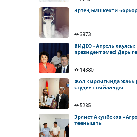
Эртең Бишкекти борбор
3873
ВИДЕО - Апрель окуясы:
президент эмес! Дарыг
14880
Жол кырсыгында жабыр
студент сыйланды
5285
Эрлист Акунбеков «Агр
таанышты