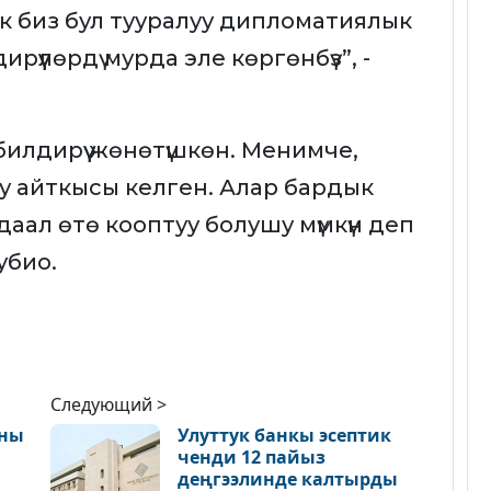
 биз бул тууралуу дипломатиялык
үүлөрдү мурда эле көргөнбүз”, -
илдирүү жөнөтүшкөн. Менимче,
у айткысы келген. Алар бардык
ал өтө кооптуу болушу мүмкүн деп
убио.
Следующий >
аны
Улуттук банкы эсептик
ченди 12 пайыз
деңгээлинде калтырды