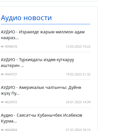
Аудио новости
АУДИО - Израилде жарым миллион адам
наараз...
4594018
13.03.2023 19:22
АУДИО - Түркиядагы издөө-куткаруу
иштерин ...
4564737
19.02.2023 21:32
АУДИО - Америкалык чалгынчы: Дүйнө
жүзү Пу...
4625472
24.01.2023 14:39
Аудио - Саясатчы Кубанычбек Исабеков
Курма...
4660404
21.01.2023 18:15