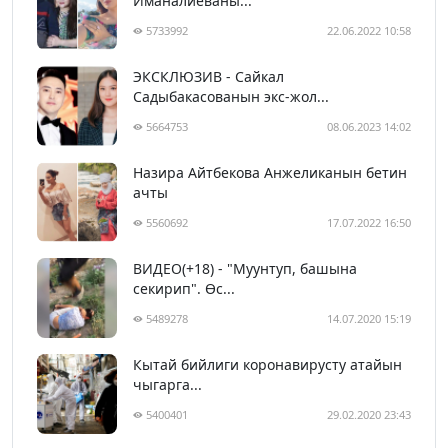
Иманалиеваны...
5733992
22.06.2022 10:58
ЭКСКЛЮЗИВ - Сайкал
Садыбакасованын экс-жол...
5664753
08.06.2023 14:02
Назира Айтбекова Анжеликанын бетин
ачты
5560692
17.07.2022 16:50
ВИДЕО(+18) - "Муунтуп, башына
секирип". Өс...
5489278
14.07.2020 15:19
Кытай бийлиги коронавирусту атайын
чыгарга...
5400401
29.02.2020 23:43