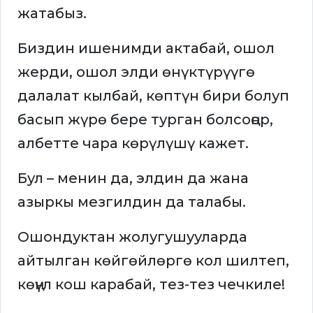
жатабыз.
Биздин ишенимди актабай, ошол
жерди, ошол элди өнүктүрүүгө
далалат кылбай, көптүн бири болуп
басып жүрө бере турган болсоңор,
албетте чара көрүлүшү кажет.
Бул – менин да, элдин да жана
азыркы мезгилдин да талабы.
Ошондуктан жолугушууларда
айтылган көйгөйлөргө кол шилтеп,
көңүл кош карабай, тез-тез чечкиле!