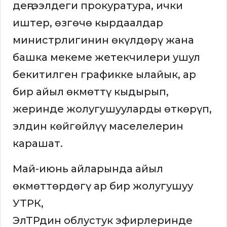
деңгээлдеги прокуратура, ички
иштер, өзгөчө кырдаалдар
министрлигинин өкүлдөрү жана
башка мекеме жетекчилери ушул
бекитилген графикке ылайык, ар
бир айыл өкмөттү кыдырып,
жеринде жолугушууларды өткөрүп,
элдин көйгөйлүү маселелерин
карашат.
Май-июнь айларында айыл
өкмөттөрдөгү ар бир жолугушуу
УТРК,
ЭлТРдин облустук эфирлеринде