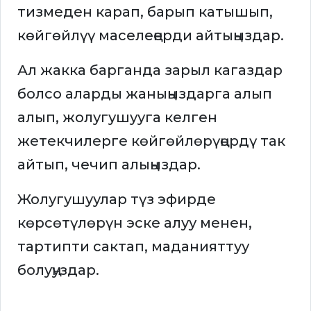
тизмеден карап, барып катышып,
көйгөйлүү маселеңерди айтыңыздар.
Ал жакка барганда зарыл кагаздар
болсо аларды жаныңыздарга алып
алып, жолугушууга келген
жетекчилерге көйгөйлөрүңөрдү так
айтып, чечип алыңыздар.
Жолугушуулар түз эфирде
көрсөтүлөрүн эске алуу менен,
тартипти сактап, маданияттуу
болуңуздар.