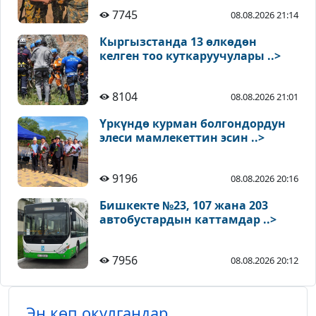
7745
08.08.2026 21:14
Кыргызстанда 13 өлкөдөн
келген тоо куткаруучулары ..>
8104
08.08.2026 21:01
Үркүндө курман болгондордун
элеси мамлекеттин эсин ..>
9196
08.08.2026 20:16
Бишкекте №23, 107 жана 203
автобустардын каттамдар ..>
7956
08.08.2026 20:12
Эң көп окулгандар