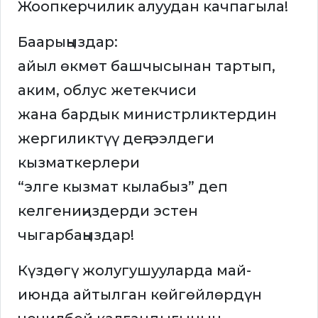
Жоопкерчилик алуудан качпагыла!
Баарыңыздар:
айыл өкмөт башчысынан тартып,
аким, облус жетекчиси
жана бардык министрликтердин
жергиликтүү деңгээлдеги
кызматкерлери
“элге кызмат кылабыз” деп
келгениңиздерди эстен
чыгарбаңыздар!
Күздөгү жолугушууларда май-
июнда айтылган көйгөйлөрдүн