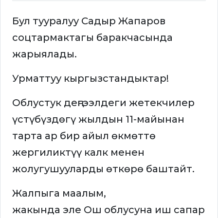
Бул тууралуу Садыр Жапаров
соцтармактагы баракчасында
жарыялады.
Урматтуу кыргызстандыктар!
Облустук деңгээлдеги жетекчилер
үстүбүздөгү жылдын 11-майынан
тарта ар бир айыл өкмөттө
жергиликтүү калк менен
жолугушууларды өткөрө баштайт.
Жалпыга маалым,
жакында эле Ош облусуна иш сапар