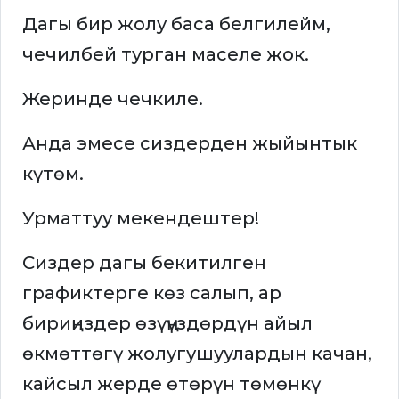
Дагы бир жолу баса белгилейм,
чечилбей турган маселе жок.
Жеринде чечкиле.
Анда эмесе сиздерден жыйынтык
күтөм.
Урматтуу мекендештер!
Сиздер дагы бекитилген
графиктерге көз салып, ар
бириңиздер өзүңүздөрдүн айыл
өкмөттөгү жолугушуулардын качан,
кайсыл жерде өтөрүн төмөнкү