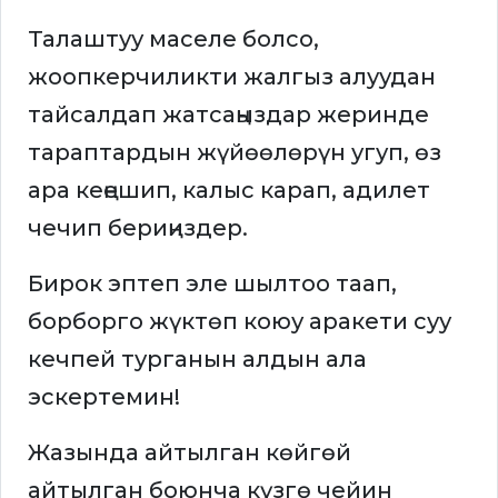
Талаштуу маселе болсо,
жоопкерчиликти жалгыз алуудан
тайсалдап жатсаңыздар жеринде
тараптардын жүйөөлөрүн угуп, өз
ара кеңешип, калыс карап, адилет
чечип бериңиздер.
Бирок эптеп эле шылтоо таап,
борборго жүктөп коюу аракети суу
кечпей турганын алдын ала
эскертемин!
Жазында айтылган көйгөй
айтылган боюнча күзгө чейин