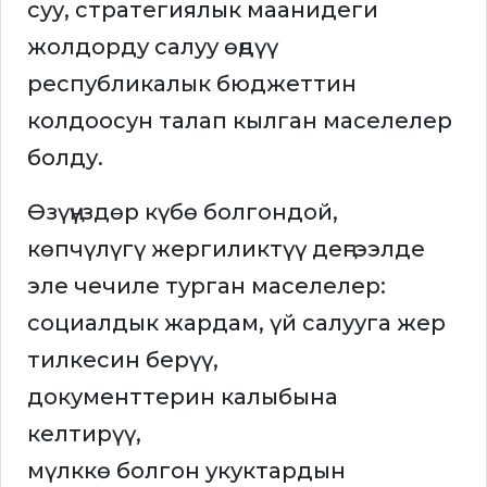
суу, стратегиялык маанидеги
жолдорду салуу өңдүү
республикалык бюджеттин
колдоосун талап кылган маселелер
болду.
Өзүңүздөр күбө болгондой,
көпчүлүгү жергиликтүү деңгээлде
эле чечиле турган маселелер:
социалдык жардам, үй салууга жер
тилкесин берүү,
документтерин калыбына
келтирүү,
мүлккө болгон укуктардын