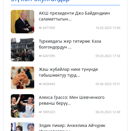
АКШ президенти Джо Байдендиин
саламаттыгын...
6471000
16.02.2023 13:40
Түркиядагы жер титирөө: Каза
болгондордун ...
6261095
05.03.2023 17:54
Жаш жубайлар нике түнүндө
табышмактуу түрд...
6026443
05.06.2023 10:51
Алекса Грассо: Мен Шевченкого
реванш берүү...
5905323
06.03.2023 12:49
Элдик пикир: Анжелика Айчүрөк