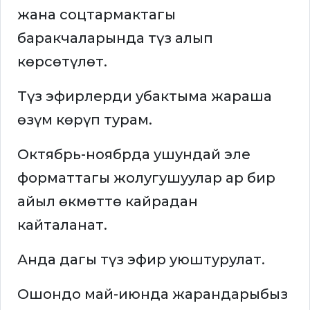
жана соцтармактагы
баракчаларында түз алып
көрсөтүлөт.
Түз эфирлерди убактыма жараша
өзүм көрүп турам.
Октябрь-ноябрда ушундай эле
форматтагы жолугушуулар ар бир
айыл өкмөттө кайрадан
кайталанат.
Анда дагы түз эфир уюштурулат.
Ошондо май-июнда жарандарыбыз