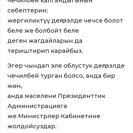
чечилбей калгандыгынын
себептерин:
жергиликтүү деңгээлде чечсе болот
беле же болбойт беле
деген жагдайларын да
териштирип карайбыз.
Эгер чындап эле облустук деңгээлде
чечилбей турган болсо, анда бир
жөн,
анда маселени Президенттик
Администрацияга
же Министрлер Кабинетине
жолдойсуздар.