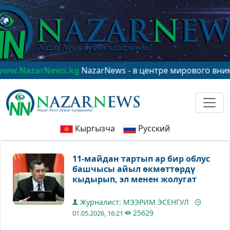
News.kg
NazarNews - в центре мирового внимания!
www
Кыргызча
Русский
11-майдан тартып ар бир облус
башчысы айыл өкмөттөрдү
кыдырып, эл менен жолугат
Журналист: МЭЭРИМ ЭСЕНГУЛ
25629
01.05.2026, 16:21