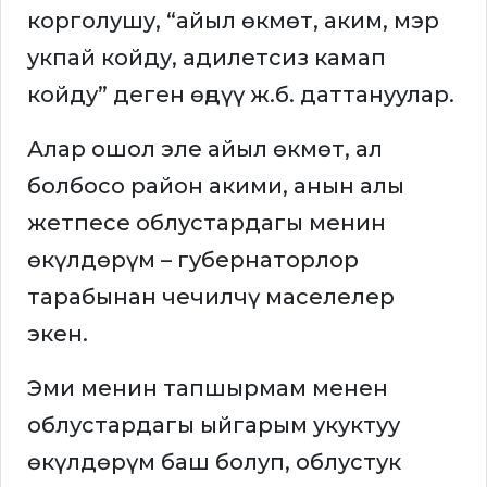
корголушу, “айыл өкмөт, аким, мэр
укпай койду, адилетсиз камап
койду” деген өңдүү ж.б. даттануулар.
Алар ошол эле айыл өкмөт, ал
болбосо район акими, анын алы
жетпесе облустардагы менин
өкүлдөрүм – губернаторлор
тарабынан чечилчү маселелер
экен.
Эми менин тапшырмам менен
облустардагы ыйгарым укуктуу
өкүлдөрүм баш болуп, облустук