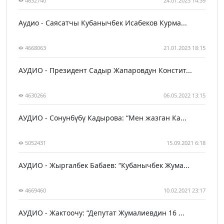
4632740
24.01.2023 14:39
Аудио - Саясатчы Кубанычбек Исабеков Курма...
4668063
21.01.2023 18:15
АУДИО - Президент Садыр Жапаровдун Констит...
4630266
06.05.2022 13:15
АУДИО - Сонунбүбү Кадырова: “Мен жазган Ка...
5052431
15.09.2021 6:18
АУДИО - Жыргалбек Бабаев: “Кубанычбек Жума...
4669460
10.02.2021 23:17
АУДИО - Жактоочу: “Депутат Жумалиевдин 16 ...