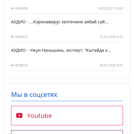
4639339
10.02.2021 23:02
АУДИО - ...Коронавирус келгенине аябай сүй...
4694323
31.03.2020 4:20
АУДИО - Чжун Наньшань, эксперт: “Кытайда к...
4598624
28.03.2020 4:05
Мы в соцсетях
Youtube