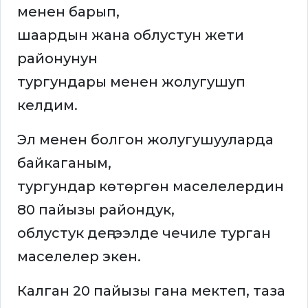
менен барып,
шаардын жана облустун жети
районунун
тургундары менен жолугушуп
келдим.
Эл менен болгон жолугушууларда
байкаганым,
тургундар көтөргөн маселелердин
80 пайызы райондук,
облустук деңгээлде чечиле турган
маселелер экен.
Калган 20 пайызы гана мектеп, таза