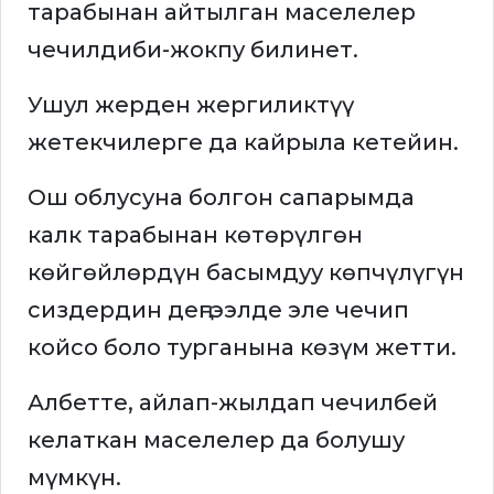
тарабынан айтылган маселелер
чечилдиби-жокпу билинет.
Ушул жерден жергиликтүү
жетекчилерге да кайрыла кетейин.
Ош облусуна болгон сапарымда
калк тарабынан көтөрүлгөн
көйгөйлөрдүн басымдуу көпчүлүгүн
сиздердин деңгээлде эле чечип
койсо боло турганына көзүм жетти.
Албетте, айлап-жылдап чечилбей
келаткан маселелер да болушу
мүмкүн.