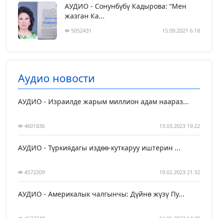
АУДИО - Сонунбүбү Кадырова: “Мен
жазган Ка...
5052431
15.09.2021 6:18
Аудио новости
АУДИО - Израилде жарым миллион адам наараз...
4601836
13.03.2023 19:22
АУДИО - Түркиядагы издөө-куткаруу иштерин ...
4572209
19.02.2023 21:32
АУДИО - Америкалык чалгынчы: Дүйнө жүзү Пу...