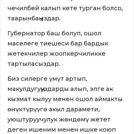
чечилбей калып кете турган болсо,
таарынбаңыздар.
Губернатор баш болуп, ошол
маселеге тиешеси бар бардык
жетекчилер жоопкерчиликке
тартыласыздар.
Биз силерге үмүт артып,
макулдугуңуздарды алып, элге ак
кызмат кылуу менен ошол аймакты
өнүктүрүүгө акыл дарамети,
уюштуруучулук жөндөмү жетет
деген ишеним менен ишке коюп