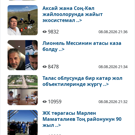
Аксай жана Соң-Көл
жайлоолорунда жайыт
экосистемал ..>
9832
08.08.2026 21:36
Лионель Мессинин атасы каза
болду ..>
8478
08.08.2026 21:34
Талас облусунда бир катар жол
объектилеринде жүргү ..>
10959
08.08.2026 21:32
ЖК төрагасы Марлен
Маматалиев Тоң районунун 90
жыл ..>