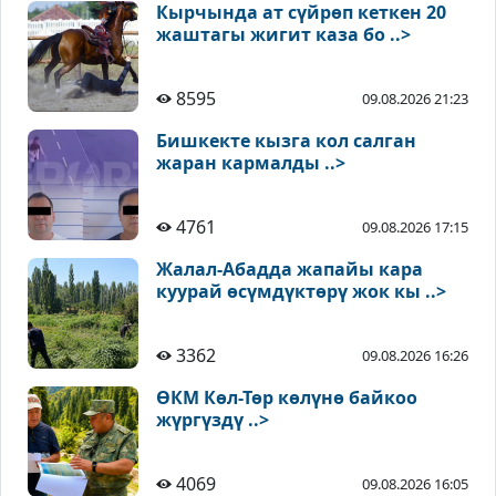
Кырчында ат сүйрөп кеткен 20
жаштагы жигит каза бо ..>
8595
09.08.2026 21:23
Бишкекте кызга кол салган
жаран кармалды ..>
4761
09.08.2026 17:15
Жалал-Абадда жапайы кара
куурай өсүмдүктөрү жок кы ..>
3362
09.08.2026 16:26
ӨКМ Көл-Төр көлүнө байкоо
жүргүздү ..>
4069
09.08.2026 16:05