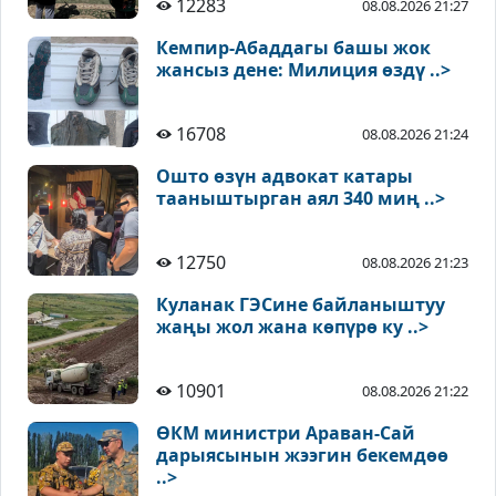
12283
08.08.2026 21:27
Кемпир-Абаддагы башы жок
жансыз дене: Милиция өздү ..>
16708
08.08.2026 21:24
Ошто өзүн адвокат катары
тааныштырган аял 340 миң ..>
12750
08.08.2026 21:23
Куланак ГЭСине байланыштуу
жаңы жол жана көпүрө ку ..>
10901
08.08.2026 21:22
ӨКМ министри Араван-Сай
дарыясынын жээгин бекемдөө
..>