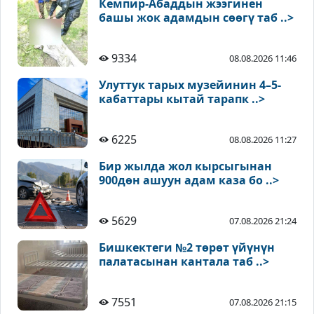
Кемпир-Абаддын жээгинен
башы жок адамдын сөөгү таб ..>
9334
08.08.2026 11:46
Улуттук тарых музейинин 4–5-
кабаттары кытай тарапк ..>
6225
08.08.2026 11:27
Бир жылда жол кырсыгынан
900дөн ашуун адам каза бо ..>
5629
07.08.2026 21:24
Бишкектеги №2 төрөт үйүнүн
палатасынан кантала таб ..>
7551
07.08.2026 21:15