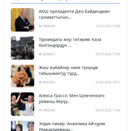
АКШ президенти Джо Байдендиин
саламаттыгын...
6468250
16.02.2023 13:40
Түркиядагы жер титирөө: Каза
болгондордун ...
6258603
05.03.2023 17:54
Жаш жубайлар нике түнүндө
табышмактуу түрд...
6023690
05.06.2023 10:51
Алекса Грассо: Мен Шевченкого
реванш берүү...
5902640
06.03.2023 12:49
Элдик пикир: Анжелика Айчүрөк
Иманалиеваны...