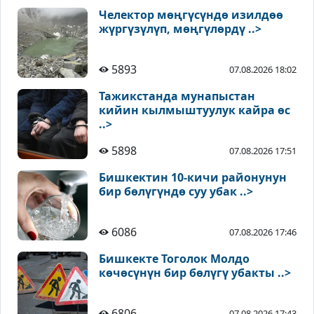
Челектор мөңгүсүндө изилдөө
жүргүзүлүп, мөңгүлөрдү ..>
5893
07.08.2026 18:02
Тажикстанда мунапыстан
кийин кылмыштуулук кайра өс
..>
5898
07.08.2026 17:51
Бишкектин 10-кичи районунун
бир бөлүгүндө суу убак ..>
6086
07.08.2026 17:46
Бишкекте Тоголок Молдо
көчөсүнүн бир бөлүгү убакты ..>
6806
07.08.2026 17:43