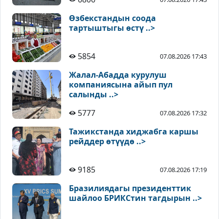
Өзбекстандын соода
тартыштыгы өстү ..>
5854
07.08.2026 17:43
Жалал-Абадда курулуш
компаниясына айып пул
салынды ..>
5777
07.08.2026 17:32
Тажикстанда хиджабга каршы
рейддер өтүүдө ..>
9185
07.08.2026 17:19
Бразилиядагы президенттик
шайлоо БРИКСтин тагдырын ..>