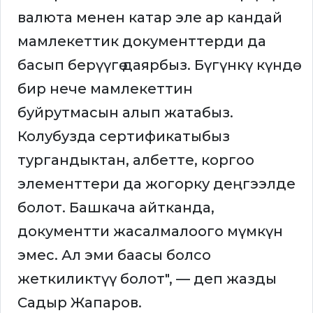
валюта менен катар эле ар кандай
мамлекеттик документтерди да
басып берүүгө даярбыз. Бүгүнкү күндө
бир нече мамлекеттин
буйрутмасын алып жатабыз.
Колубузда сертификатыбыз
тургандыктан, албетте, коргоо
элементтери да жогорку деңгээлде
болот. Башкача айтканда,
документти жасалмалоого мүмкүн
эмес. Ал эми баасы болсо
жеткиликтүү болот", — деп жазды
Садыр Жапаров.