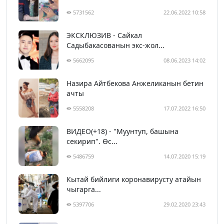
5731562
22.06.2022 10:58
ЭКСКЛЮЗИВ - Сайкал
Садыбакасованын экс-жол...
5662095
08.06.2023 14:02
Назира Айтбекова Анжеликанын бетин
ачты
5558208
17.07.2022 16:50
ВИДЕО(+18) - "Муунтуп, башына
секирип". Өс...
5486759
14.07.2020 15:19
Кытай бийлиги коронавирусту атайын
чыгарга...
5397706
29.02.2020 23:43