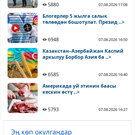
5880
07.08.2026 17:08
Блогерлер 5 жылга салык
төлөөдөн бошотулат. Презид ..>
6948
07.08.2026 16:50
Казакстан–Азербайжан Каспий
аркылуу Борбор Азия ба ..>
6585
07.08.2026 16:40
Америкада уй этинин баасы
кескин өстү ..>
5793
07.08.2026 16:27
Эң көп окулгандар