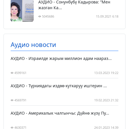
АУДИО - Сонунбүбү Кадырова: “Мен
жазган Ка...
5045686
15.09.2021 6:18
Аудио новости
АУДИО - Израилде жарым миллион адам наараз...
4599161
13.03.2023 19:22
АУДИО - Түркиядагы издөө-куткаруу иштерин ...
4569791
19.02.2023 21:32
АУДИО - Америкалык чалгынчы: Дүйнө жүзү Пу...
4630371
24.01.2023 14:39