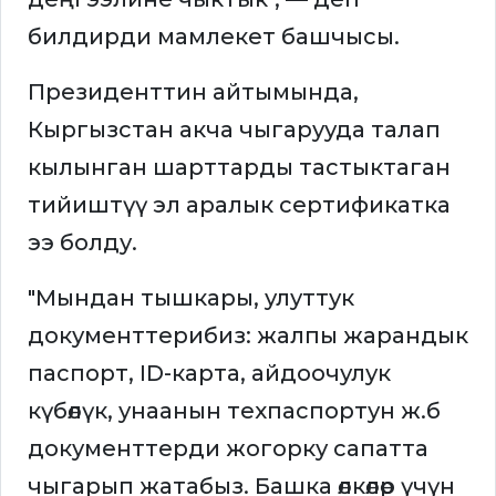
билдирди мамлекет башчысы.
Президенттин айтымында,
Кыргызстан акча чыгарууда талап
кылынган шарттарды тастыктаган
тийиштүү эл аралык сертификатка
ээ болду.
"Мындан тышкары, улуттук
документтерибиз: жалпы жарандык
паспорт, ID-карта, айдоочулук
күбөлүк, унаанын техпаспортун ж.б
документтерди жогорку сапатта
чыгарып жатабыз. Башка өлкөлөр үчүн