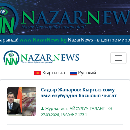
а!
www.NazarNews.kg
NazarNews - в центре мирового 
Кыргызча
Русский
Садыр Жапаров: Кыргыз сому
эми өзүбүздөн басылып чыгат
Журналист: АЙСУЛУУ ТАЛАНТ
24734
27.03.2026, 18:30