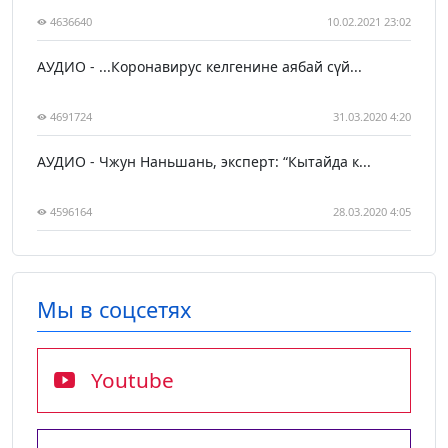
4636640
10.02.2021 23:02
АУДИО - ...Коронавирус келгенине аябай сүй...
4691724
31.03.2020 4:20
АУДИО - Чжун Наньшань, эксперт: “Кытайда к...
4596164
28.03.2020 4:05
Мы в соцсетях
Youtube