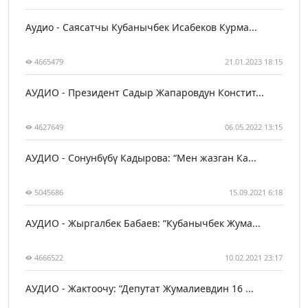
Аудио - Саясатчы Кубанычбек Исабеков Курма...
4665479
21.01.2023 18:15
АУДИО - Президент Садыр Жапаровдун Констит...
4627649
06.05.2022 13:15
АУДИО - Сонунбүбү Кадырова: “Мен жазган Ка...
5045686
15.09.2021 6:18
АУДИО - Жыргалбек Бабаев: “Кубанычбек Жума...
4666522
10.02.2021 23:17
АУДИО - Жактоочу: “Депутат Жумалиевдин 16 ...