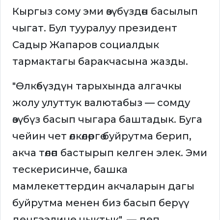
Кыргыз сому эми өзүбүздөн басылып
чыгат. Бул тууралуу президент
Садыр Жапаров социалдык
тармактагы баракчасына жазды.
"Өлкөбүздүн тарыхында алгачкы
жолу улуттук валютабыз — сомду
өзүбүз басып чыгара баштадык. Буга
чейин чет өлкөлөргө буйрутма берип,
акча төлөп бастырып келген элек. Эми
тескерисинче, башка
мамлекеттердин акчаларын дагы
буйрутма менен биз басып берүү
деңгээлине чыктык", — деп