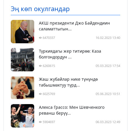
Эң көп окулгандар
АКШ президенти Джо Байдендиин
саламаттыгын...
6470337
16.02.2023 13:40
Түркиядагы жер титирөө: Каза
болгондордун ...
6260615
05.03.2023 17:54
Жаш жубайлар нике түнүндө
табышмактуу түрд...
6025769
05.06.2023 10:51
Алекса Грассо: Мен Шевченкого
реванш берүү...
5904697
06.03.2023 12:49