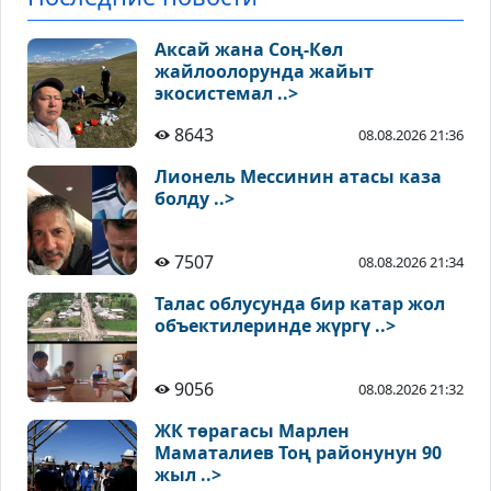
Аксай жана Соң-Көл
жайлоолорунда жайыт
экосистемал ..>
8643
08.08.2026 21:36
Лионель Мессинин атасы каза
болду ..>
7507
08.08.2026 21:34
Талас облусунда бир катар жол
объектилеринде жүргү ..>
9056
08.08.2026 21:32
ЖК төрагасы Марлен
Маматалиев Тоң районунун 90
жыл ..>