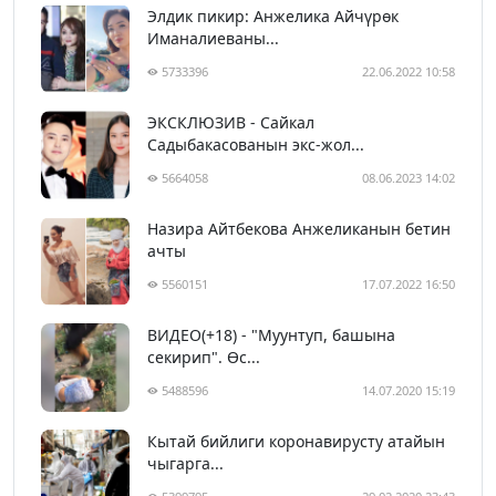
Элдик пикир: Анжелика Айчүрөк
Иманалиеваны...
5733396
22.06.2022 10:58
ЭКСКЛЮЗИВ - Сайкал
Садыбакасованын экс-жол...
5664058
08.06.2023 14:02
Назира Айтбекова Анжеликанын бетин
ачты
5560151
17.07.2022 16:50
ВИДЕО(+18) - "Муунтуп, башына
секирип". Өс...
5488596
14.07.2020 15:19
Кытай бийлиги коронавирусту атайын
чыгарга...