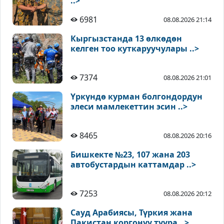
..>
6981
08.08.2026 21:14
Кыргызстанда 13 өлкөдөн
келген тоо куткаруучулары ..>
7374
08.08.2026 21:01
Үркүндө курман болгондордун
элеси мамлекеттин эсин ..>
8465
08.08.2026 20:16
Бишкекте №23, 107 жана 203
автобустардын каттамдар ..>
7253
08.08.2026 20:12
Сауд Арабиясы, Түркия жана
Пакистан коргонуу туура ..>