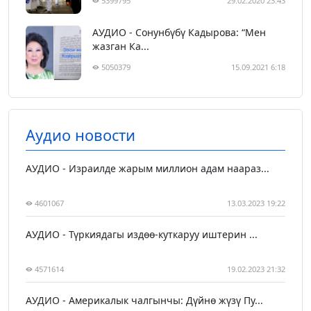
5399795
29.02.2020 23:43
АУДИО - Сонунбүбү Кадырова: “Мен
жазган Ка...
5050379
15.09.2021 6:18
Аудио новости
АУДИО - Израилде жарым миллион адам наараз...
4601067
13.03.2023 19:22
АУДИО - Түркиядагы издөө-куткаруу иштерин ...
4571614
19.02.2023 21:32
АУДИО - Америкалык чалгынчы: Дүйнө жүзү Пу...