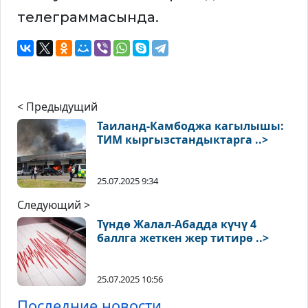
телеграммасында.
< Предыдущий
Таиланд-Камбоджа кагылышы:
ТИМ кыргызстандыктарга ..>
25.07.2025 9:34
Следующий >
Түндө Жалал-Абадда күчү 4
баллга жеткен жер титирө ..>
25.07.2025 10:56
Последние новости