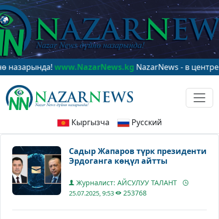
арында!
www.NazarNews.kg
NazarNews - в центре миро
Кыргызча
Русский
Садыр Жапаров түрк президенти
Эрдоганга көңүл айтты
Журналист: АЙСУЛУУ ТАЛАНТ
253768
25.07.2025, 9:53