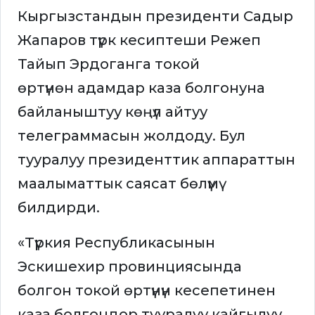
Кыргызстандын президенти Садыр
Жапаров түрк кесиптеши Режеп
Тайып Эрдоганга токой
өртүнөн адамдар каза болгонуна
байланыштуу көңүл айтуу
телеграммасын жолдоду. Бул
тууралуу президенттик аппараттын
маалыматтык саясат бөлүмү
билдирди.
«Түркия Республикасынын
Эскишехир провинциясында
болгон токой өртүнүн кесепетинен
каза болгондор тууралуу кайгылуу