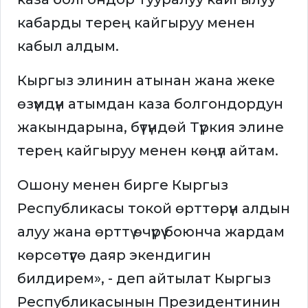
кабарды терең кайгыруу менен
кабыл алдым.
Кыргыз элинин атынан жана жеке
өзүмдүн атымдан каза болгондордун
жакындарына, бүтүндөй Түркия элине
терең кайгыруу менен көңүл айтам.
Ошону менен бирге Кыргыз
Республикасы токой өрттөрүн алдын
алуу жана өрттү өчүрүү боюнча жардам
көрсөтүүгө даяр экендигин
билдирем», - деп айтылат Кыргыз
Республикасынын Президентинин