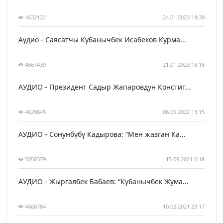
4632122
24.01.2023 14:39
Аудио - Саясатчы Кубанычбек Исабеков Курма...
4667439
21.01.2023 18:15
АУДИО - Президент Садыр Жапаровдун Констит...
4629645
06.05.2022 13:15
АУДИО - Сонунбүбү Кадырова: “Мен жазган Ка...
5050379
15.09.2021 6:18
АУДИО - Жыргалбек Бабаев: “Кубанычбек Жума...
4668784
10.02.2021 23:17