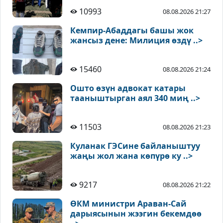
10993
08.08.2026 21:27
Кемпир-Абаддагы башы жок
жансыз дене: Милиция өздү ..>
15460
08.08.2026 21:24
Ошто өзүн адвокат катары
тааныштырган аял 340 миң ..>
11503
08.08.2026 21:23
Куланак ГЭСине байланыштуу
жаңы жол жана көпүрө ку ..>
9217
08.08.2026 21:22
ӨКМ министри Араван-Сай
дарыясынын жээгин бекемдөө