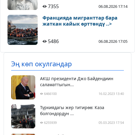
7355
06.08.2026 17:14
Францияда мигранттар бара
жаткан кайык өрттөндү ..>
5486
06.08.2026 17:05
Эң көп окулгандар
АКШ президенти Джо Байдендиин
саламаттыгын...
6466100
16.02.2023 13:40
Түркиядагы жер титирөө: Каза
болгондордун ...
6255939
05.03.2023 17:54