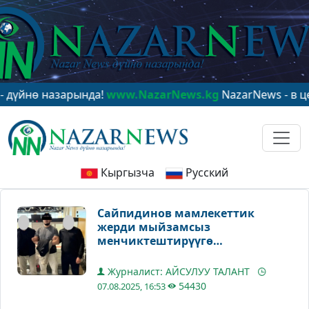
 назарында!
www.NazarNews.kg
NazarNews - в центре 
Кыргызча
Русский
Сайпидинов мамлекеттик
жерди мыйзамсыз
менчиктештирүүгө
байланыштуу кармалды
Журналист: АЙСУЛУУ ТАЛАНТ
54430
07.08.2025, 16:53