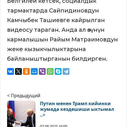
Белгилей кетсек, социалдык
тармактарда Сайпидиновдун
Камчыбек Ташиевге кайрылган
видеосу тараган. Анда ал өзүнүн
кармалышын Райым Матраимовдун
жеке кызыкчылыктарына
байланыштырганын билдирген.
< Предыдущий
Путин менен Трамп кийинки
жумада кездешиши ыктымал
..>
07.08.2025 16:00