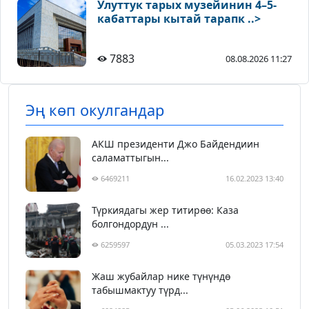
Улуттук тарых музейинин 4–5-
кабаттары кытай тарапк ..>
7883
08.08.2026 11:27
Эң көп окулгандар
АКШ президенти Джо Байдендиин
саламаттыгын...
6469211
16.02.2023 13:40
Түркиядагы жер титирөө: Каза
болгондордун ...
6259597
05.03.2023 17:54
Жаш жубайлар нике түнүндө
табышмактуу түрд...