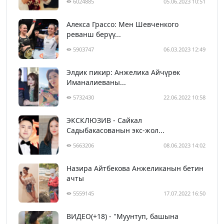
6024885
05.06.2023 10:51
Алекса Грассо: Мен Шевченкого
реванш берүү...
5903747
06.03.2023 12:49
Элдик пикир: Анжелика Айчүрөк
Иманалиеваны...
5732430
22.06.2022 10:58
ЭКСКЛЮЗИВ - Сайкал
Садыбакасованын экс-жол...
5663206
08.06.2023 14:02
Назира Айтбекова Анжеликанын бетин
ачты
5559145
17.07.2022 16:50
ВИДЕО(+18) - "Муунтуп, башына