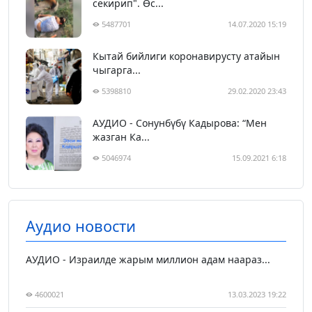
секирип". Өс...
5487701
14.07.2020 15:19
Кытай бийлиги коронавирусту атайын
чыгарга...
5398810
29.02.2020 23:43
АУДИО - Сонунбүбү Кадырова: “Мен
жазган Ка...
5046974
15.09.2021 6:18
Аудио новости
АУДИО - Израилде жарым миллион адам наараз...
4600021
13.03.2023 19:22