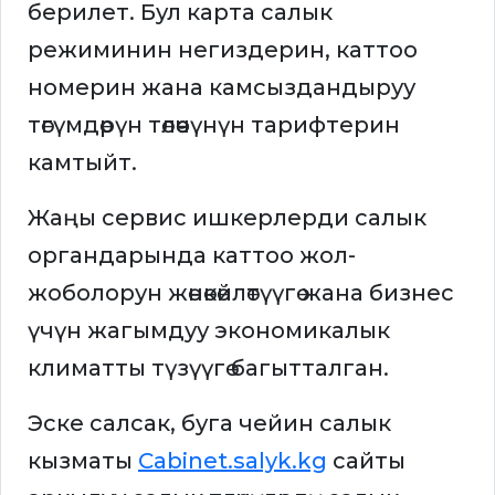
берилет. Бул карта салык
режиминин негиздерин, каттоо
номерин жана камсыздандыруу
төгүмдөрүн төлөөчүнүн тарифтерин
камтыйт.
Жаңы сервис ишкерлерди салык
органдарында каттоо жол-
жоболорун жөнөкөйлөтүүгө жана бизнес
үчүн жагымдуу экономикалык
климатты түзүүгө багытталган.
Эске салсак, буга чейин салык
кызматы
Cabinet.salyk.kg
сайты