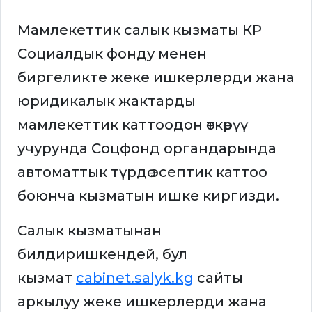
Мамлекеттик салык кызматы КР
Социалдык фонду менен
биргеликте жеке ишкерлерди жана
юридикалык жактарды
мамлекеттик каттоодон өткөрүү
учурунда Соцфонд органдарында
автоматтык түрдө эсептик каттоо
боюнча кызматын ишке киргизди.
Салык кызматынан
билдиришкендей, бул
кызмат
cabinet.salyk.kg
сайты
аркылуу жеке ишкерлерди жана