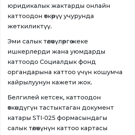
юридикалык жактарды онлайн
каттоодон өткөрүү учурунда
жеткиликтүү.
Эми салык төлөөчүлөргө жеке
ишкерлерди жана уюмдарды
каттоодо Социалдык фонд
органдарына каттоо үчүн кошумча
кайрылуунун кажети жок.
Белгилей кетсек, каттоодон
өткөндүгүн тастыктаган документ
катары STI-025 формасындагы
салык төлөөчүнүн каттоо картасы