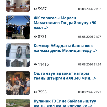
5987
08.08.2026 21:32
ЖК төрагасы Марлен
Маматалиев Тоң районунун 90
жыл ..>
8731
08.08.2026 21:27
Кемпир-Абаддагы башы жок
жансыз дене: Милиция өздү ..>
11416
08.08.2026 21:24
Ошто өзүн адвокат катары
тааныштырган аял 340 миң ..>
7555
08.08.2026 21:23
Куланак ГЭСине байланыштуу
жаңы жол жана көпүрө ку ..>