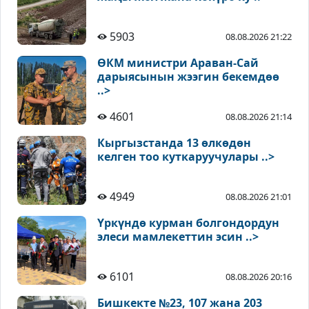
5903
08.08.2026 21:22
ӨКМ министри Араван-Сай
дарыясынын жээгин бекемдөө
..>
4601
08.08.2026 21:14
Кыргызстанда 13 өлкөдөн
келген тоо куткаруучулары ..>
4949
08.08.2026 21:01
Үркүндө курман болгондордун
элеси мамлекеттин эсин ..>
6101
08.08.2026 20:16
Бишкекте №23, 107 жана 203