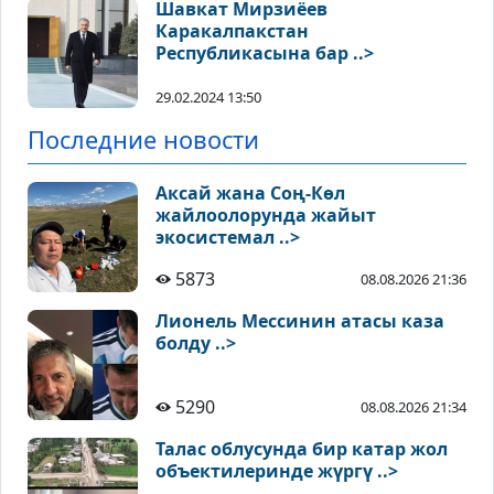
Шавкат Мирзиёев
Каракалпакстан
Республикасына бар ..>
29.02.2024 13:50
Последние новости
Аксай жана Соң-Көл
жайлоолорунда жайыт
экосистемал ..>
5873
08.08.2026 21:36
Лионель Мессинин атасы каза
болду ..>
5290
08.08.2026 21:34
Талас облусунда бир катар жол
объектилеринде жүргү ..>