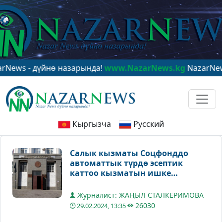
- дүйнө назарында!
www.NazarNews.kg
NazarNews - в 
Кыргызча
Русский
Салык кызматы Соцфонддо
автоматтык түрдө эсептик
каттоо кызматын ишке
киргизди
Журналист: ЖАҢЫЛ СТАЛКЕРИМОВА
26030
29.02.2024, 13:35