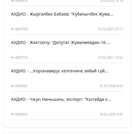
5046974
15.09.2021 6:18
АУДИО - Жыргалбек Бабаев: “Кубанычбек Жума...
4667593
10.02.2021 23:17
АУДИО - Жактоочу: “Депутат Жумалиевдин 16 ...
4637718
10.02.2021 23:02
АУДИО - ...Коронавирус келгенине аябай сүй...
4692662
31.03.2020 4:20
АУДИО - Чжун Наньшань, эксперт: “Кытайда к...
4596992
28.03.2020 4:05