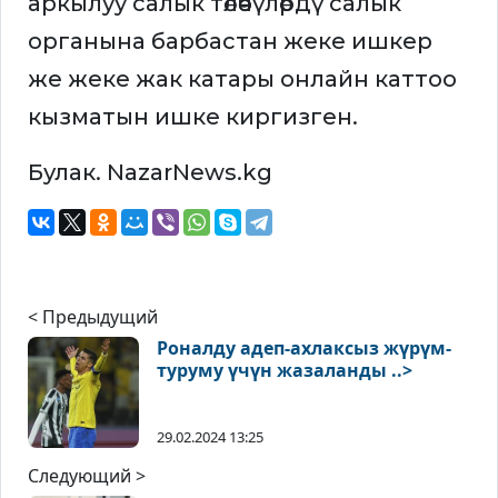
аркылуу салык төлөөчүлөрдү салык
органына барбастан жеке ишкер
же жеке жак катары онлайн каттоо
кызматын ишке киргизген.
Булак. NazarNews.kg
< Предыдущий
Роналду адеп-ахлаксыз жүрүм-
туруму үчүн жазаланды ..>
29.02.2024 13:25
Следующий >