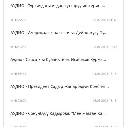
АУДИО - Түркиядагы издөө-куткаруу иштерин ...
4570557
19.02.2023 21:32
АУДИО - Америкалык чалгынчы: Дүйнө жүзү Пу...
4631255
24.01.2023 14:39
Аудио - Саясатчы Кубанычбек Исабеков Курма...
4666468
21.01.2023 18:15
АУДИО - Президент Садыр Жапаровдун Констит...
4628670
06.05.2022 13:15
АУДИО - Сонунбүбү Кадырова: “Мен жазган Ка...