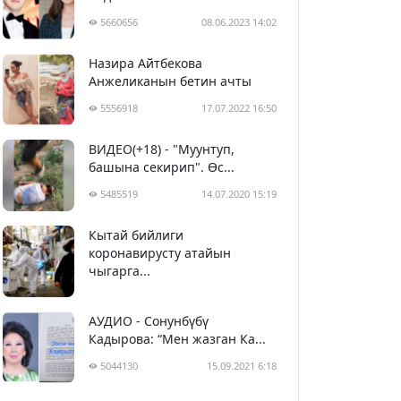
5660656
08.06.2023 14:02
Назира Айтбекова
Анжеликанын бетин ачты
5556918
17.07.2022 16:50
ВИДЕО(+18) - "Муунтуп,
башына секирип". Өс...
5485519
14.07.2020 15:19
Кытай бийлиги
5396344
29.02.2020 23:43
коронавирусту атайын
чыгарга...
АУДИО - Сонунбүбү
Кадырова: “Мен жазган Ка...
5044130
15.09.2021 6:18