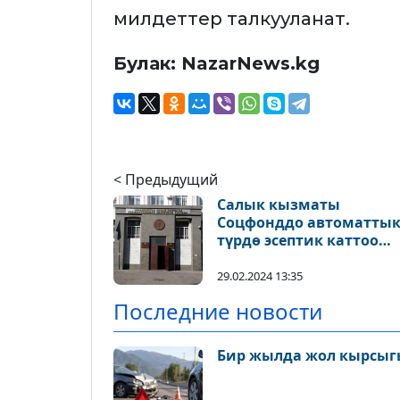
милдеттер талкууланат.
Булак: NazarNews.kg
< Предыдущий
Салык кызматы
Соцфонддо автоматты
түрдө эсептик каттоо
кызматын ишке
киргизди
29.02.2024 13:35
Последние новости
Бир жылда жол кырсыгы