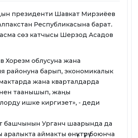
андын президенти Шавкат Мирзиёев
алпакстан Республикасына барат.
басма сөз катчысы Шерзод Асадов
в Хорезм облусуна жана
я районуна барып, экономикалык
рмактарда жана кварталдарда
нен таанышып, жаңы
орду ишке киргизет», - деди
т башчынын Урганч шаарында да
аралыкта аймакты өнүктүрүү боюнча