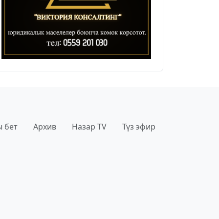
 бет
Архив
Назар TV
Түз эфир