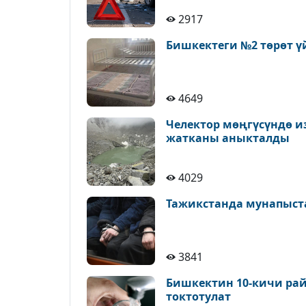
2917
Бишкектеги №2 төрөт ү
4649
Челектор мөңгүсүндө и
жатканы аныкталды
4029
Тажикстанда мунапыст
3841
Бишкектин 10-кичи рай
токтотулат