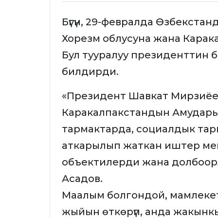
Бүгүн, 29-февралда Өзбекст
Хорезм облусуна жана Карак
Бул тууралуу президенттин 
билдирди.
«Президент Шавкат Мирзиёе
Каракалпакстандын Амудары
тармактарда, социалдык та
аткарылып жаткан иштер ме
объектилерди жана долбоорл
Асадов.
Маалым болгондой, мамлеке
жыйын өткөрүп, анда жакынкы 