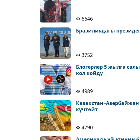
6646
Бразилиядагы президе
3752
Блогерлер 5 жылга сал
кол койду
4989
Казакстан–Азербайжан
күчтөйт
4790
Америкада уй этинин б