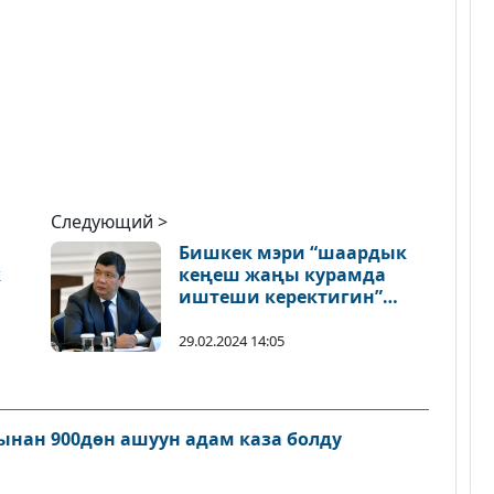
Следующий >
Бишкек мэри “шаардык
к
кеңеш жаңы курамда
иштеши керектигин”
айтып, сессиядан чыгып
кетти
29.02.2024 14:05
нан 900дөн ашуун адам каза болду