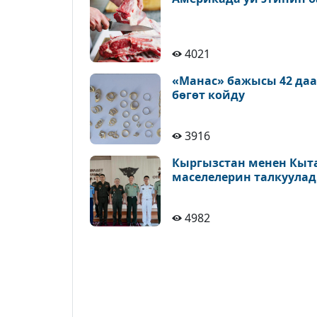
4021
«Манас» бажысы 42 да
бөгөт койду
3916
Кыргызстан менен Кыт
маселелерин талкуула
4982