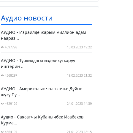
Аудио новости
АУДИО - Израилде жарым миллион адам
наараз...
4597798
13.03.2023 19:22
АУДИО - Түркиядагы издөө-куткаруу
иштерин ...
4568297
19.02.2023 21:32
АУДИО - Америкалык чалгынчы: Дүйнө
жүзү Пу...
4629129
24.01.2023 14:39
Аудио - Саясатчы Кубанычбек Исабеков
Курма...
4664197
21.01.2023 18:15