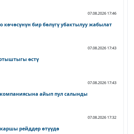
07.08.2026 17:46
о көчөсүнүн бир бөлүгү убактылуу жабылат
07.08.2026 17:43
артыштыгы өстү
07.08.2026 17:43
 компаниясына айып пул салынды
07.08.2026 17:32
 каршы рейддер өтүүдө