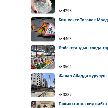
4298
Бишкекте Тоголок Молд
4465
Өзбекстандын соода т
3566
Жалал-Абадда курулуш
3887
Тажикстанда хиджабга