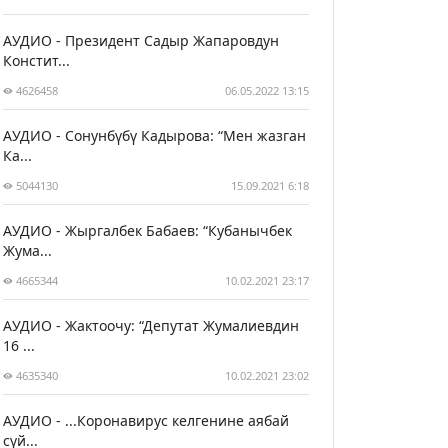
АУДИО - Президент Садыр Жапаровдун
Констит...
4626458
06.05.2022 13:15
АУДИО - Сонунбүбү Кадырова: “Мен жазган
Ка...
5044130
15.09.2021 6:18
АУДИО - Жыргалбек Бабаев: “Кубанычбек
Жума...
4665344
10.02.2021 23:17
АУДИО - Жактоочу: “Депутат Жумалиевдин
16 ...
4635340
10.02.2021 23:02
АУДИО - ...Коронавирус келгенине аябай
сүй...