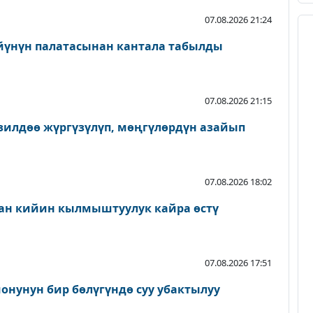
07.08.2026 21:24
йүнүн палатасынан кантала табылды
07.08.2026 21:15
зилдөө жүргүзүлүп, мөңгүлөрдүн азайып
07.08.2026 18:02
ан кийин кылмыштуулук кайра өстү
07.08.2026 17:51
онунун бир бөлүгүндө суу убактылуу