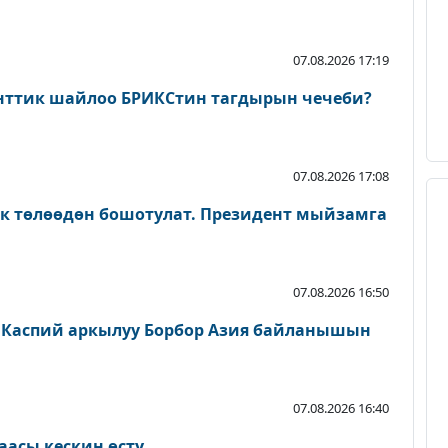
07.08.2026 17:19
нттик шайлоо БРИКСтин тагдырын чечеби?
07.08.2026 17:08
ык төлөөдөн бошотулат. Президент мыйзамга
07.08.2026 16:50
 Каспий аркылуу Борбор Азия байланышын
07.08.2026 16:40
аасы кескин өстү