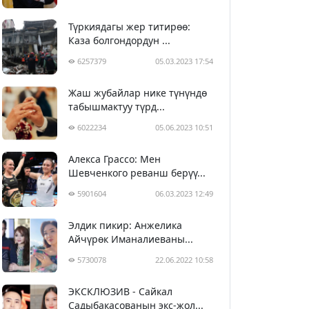
Түркиядагы жер титирөө:
Каза болгондордун ...
6257379
05.03.2023 17:54
Жаш жубайлар нике түнүндө
табышмактуу түрд...
6022234
05.06.2023 10:51
Алекса Грассо: Мен
Шевченкого реванш берүү...
5901604
06.03.2023 12:49
Элдик пикир: Анжелика
Айчүрөк Иманалиеваны...
5730078
22.06.2022 10:58
ЭКСКЛЮЗИВ - Сайкал
Садыбакасованын экс-жол...