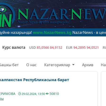
ында!
www.NazarNews.kg
NazarNews - в центре мирово
Курс валюта
USD
85,0566
84,9152
EUR
94,2895
94,0521
R
Башкы бет
О нас
Категориялар
Архив
На
 Мирзиёев Каракалпакстан Республикасына барат
КЕРИМОВА
50810
29.02.2024, 13:50
ры