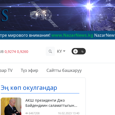
го внимания!
www.NazarNews.kg
KY
UB
0,9274
0,9260
зар TV
Түз эфир
Сайтты башкаруу
Эң көп окулгандар
АКШ президенти Джо
Байдендиин саламаттыгын...
6467208
16.02.2023 13:40