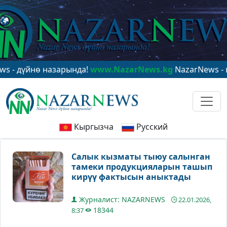
үйнө назарында!
www.NazarNews.kg
NazarNews - в цен
Кыргызча
Русский
Салык кызматы тыюу салынган
тамеки продукцияларын ташып
кирүү фактысын аныктады
Журналист: NAZARNEWS
22.01.2026,
18344
8:37