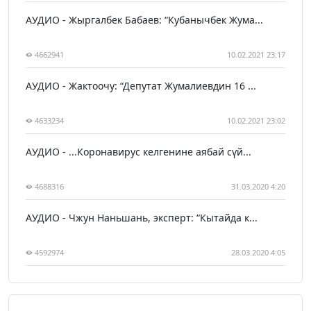
АУДИО - Жыргалбек Бабаев: “Кубанычбек Жума...
4662941
10.02.2021 23:17
АУДИО - Жактоочу: “Депутат Жумалиевдин 16 ...
4633234
10.02.2021 23:02
АУДИО - ...Коронавирус келгенине аябай сүй...
4688316
31.03.2020 4:20
АУДИО - Чжун Наньшань, эксперт: “Кытайда к...
4592974
28.03.2020 4:05