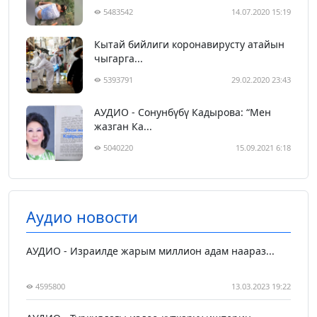
5483542
14.07.2020 15:19
Кытай бийлиги коронавирусту атайын
чыгарга...
5393791
29.02.2020 23:43
АУДИО - Сонунбүбү Кадырова: “Мен
жазган Ка...
5040220
15.09.2021 6:18
Аудио новости
АУДИО - Израилде жарым миллион адам наараз...
4595800
13.03.2023 19:22