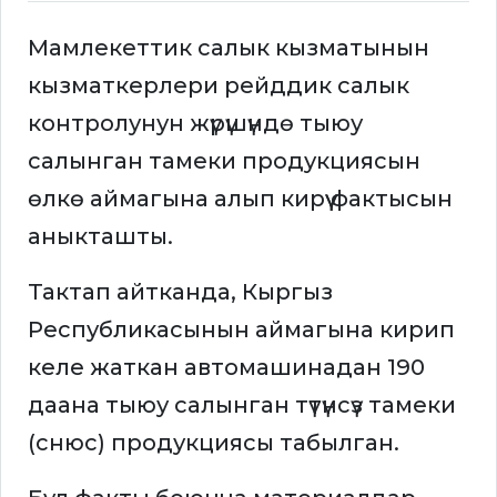
Мамлекеттик салык кызматынын
кызматкерлери рейддик салык
контролунун жүрүшүндө тыюу
салынган тамеки продукциясын
өлкө аймагына алып кирүү фактысын
аныкташты.
Тактап айтканда, Кыргыз
Республикасынын аймагына кирип
келе жаткан автомашинадан 190
даана тыюу салынган түтүнсүз тамеки
(снюс) продукциясы табылган.