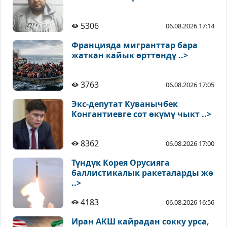
5306
06.08.2026 17:14
Францияда мигранттар бара
жаткан кайык өрттөндү ..>
3763
06.08.2026 17:05
Экс-депутат Куванычбек
Конгантиевге сот өкүмү чыкт ..>
8362
06.08.2026 17:00
Түндүк Корея Орусияга
баллистикалык ракеталарды жө
..>
4183
06.08.2026 16:56
Иран АКШ кайрадан сокку урса,