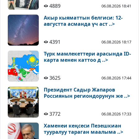
4889
06.08.2026 18:41
Акыр кыяматтын белгиси: 12-
августта асманда үч аст ..>
4391
06.08.2026 18:17
Түрк мамлекеттери арасында ID-
карта менен каттоо д ..>
3625
06.08.2026 17:44
Президент Садыр Жапаров
Россиянын региондорунун же ..>
3772
06.08.2026 17:33
Хаменеи кеңсеси Пезешкиан
тууралуу тараган маалыма ..>