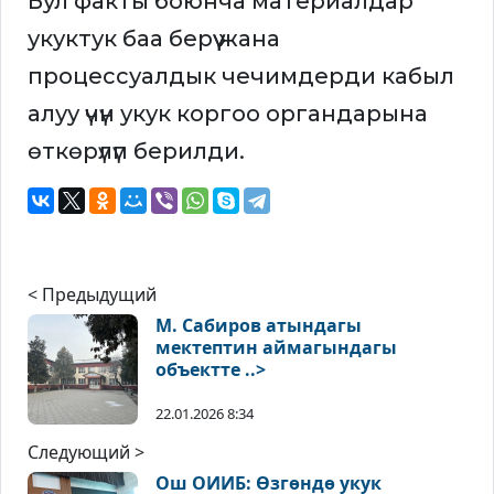
Бул факты боюнча материалдар
укуктук баа берүү жана
процессуалдык чечимдерди кабыл
алуу үчүн укук коргоо органдарына
өткөрүлүп берилди.
< Предыдущий
М. Сабиров атындагы
мектептин аймагындагы
объектте ..>
22.01.2026 8:34
Следующий >
Ош ОИИБ: Өзгөндө укук