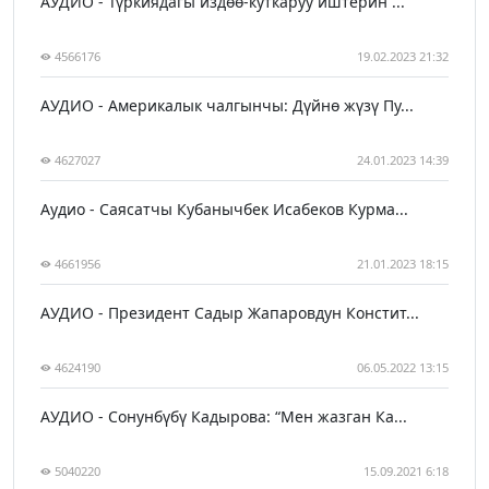
АУДИО - Түркиядагы издөө-куткаруу иштерин ...
4566176
19.02.2023 21:32
АУДИО - Америкалык чалгынчы: Дүйнө жүзү Пу...
4627027
24.01.2023 14:39
Аудио - Саясатчы Кубанычбек Исабеков Курма...
4661956
21.01.2023 18:15
АУДИО - Президент Садыр Жапаровдун Констит...
4624190
06.05.2022 13:15
АУДИО - Сонунбүбү Кадырова: “Мен жазган Ка...
5040220
15.09.2021 6:18