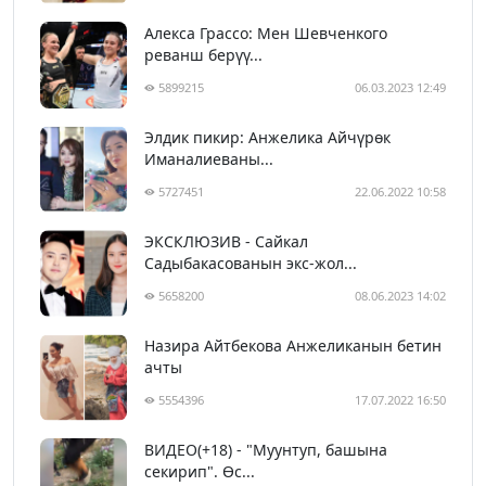
Алекса Грассо: Мен Шевченкого
реванш берүү...
5899215
06.03.2023 12:49
Элдик пикир: Анжелика Айчүрөк
Иманалиеваны...
5727451
22.06.2022 10:58
ЭКСКЛЮЗИВ - Сайкал
Садыбакасованын экс-жол...
5658200
08.06.2023 14:02
Назира Айтбекова Анжеликанын бетин
ачты
5554396
17.07.2022 16:50
ВИДЕО(+18) - "Муунтуп, башына
секирип". Өс...