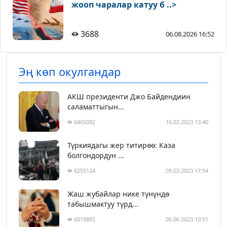
жооп чаралар катуу б ..>
3688
06.08.2026 16:52
Эң көп окулгандар
АКШ президенти Джо Байдендиин
саламаттыгын...
6465092
16.02.2023 13:40
Түркиядагы жер титирөө: Каза
болгондордун ...
6255124
05.03.2023 17:54
Жаш жубайлар нике түнүндө
табышмактуу түрд...
6019885
05.06.2023 10:51