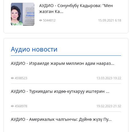
АУДИО - Сонунбүбү Кадырова: “Мен
жазган Ка...
5044812
15.09.2021 6:18
Аудио новости
АУДИО - Израилде жарым миллион адам наараз...
4598523
13.03.2023 19:22
АУДИО - Түркиядагы издөө-куткаруу иштерин ...
4568978
19.02.2023 21:32
АУДИО - Америкалык чалгынчы: Дүйнө жүзү Пу...