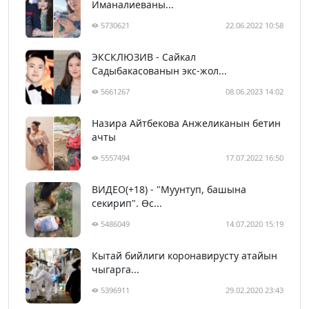
Иманалиеваны...
5730621
22.06.2022 10:58
ЭКСКЛЮЗИВ - Сайкал
Садыбакасованын экс-жол...
5661267
08.06.2023 14:02
Назира Айтбекова Анжеликанын бетин
ачты
5557494
17.07.2022 16:50
ВИДЕО(+18) - "Муунтуп, башына
секирип". Өс...
5486049
14.07.2020 15:19
Кытай бийлиги коронавирусту атайын
чыгарга...
5396911
29.02.2020 23:43