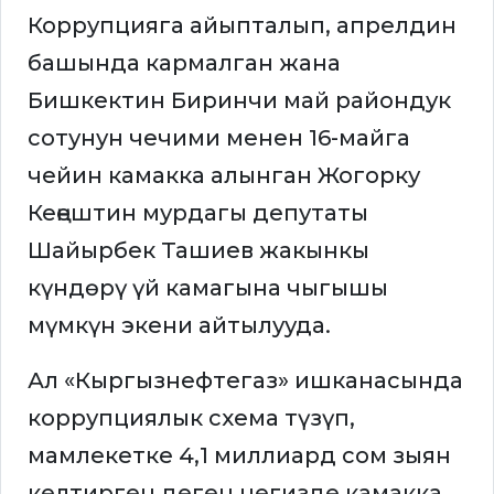
Коррупцияга айыпталып, апрелдин
башында кармалган жана
Бишкектин Биринчи май райондук
сотунун чечими менен 16-майга
чейин камакка алынган Жогорку
Кеңештин мурдагы депутаты
Шайырбек Ташиев жакынкы
күндөрү үй камагына чыгышы
мүмкүн экени айтылууда.
Ал «Кыргызнефтегаз» ишканасында
коррупциялык схема түзүп,
мамлекетке 4,1 миллиард сом зыян
келтирген деген негизде камакка