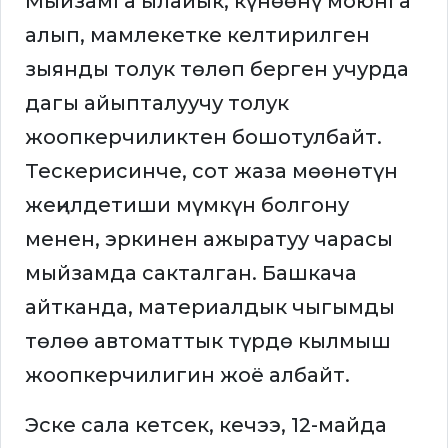
Мыйзамга ылайык, күнөөнү моюнга
алып, мамлекетке келтирилген
зыянды толук төлөп берген учурда
дагы айыпталуучу толук
жоопкерчиликтен бошотулбайт.
Тескерисинче, сот жаза мөөнөтүн
жеңилдетиши мүмкүн болгону
менен, эркинен ажыратуу чарасы
мыйзамда сакталган. Башкача
айтканда, материалдык чыгымды
төлөө автоматтык түрдө кылмыш
жоопкерчилигин жоё албайт.
Эске сала кетсек, кечээ, 12-майда