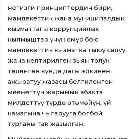
негизги принциптердин бири,
мамлекеттик жана муниципалдык
кызматтагы коррупциялык
кылмыштар үчүн өмүр бою
мамлекеттик кызматка тыюу салуу
жана келтирилген зыян толук
төлөнгөн күндө дагы эркинен
ажыратуу жазасы белгиленген
мөөнөттүн жарымын абакта
милдеттүү түрдө өтөмөйүн, үй
камагына чыгарууга болбой
турганы так жазылган.