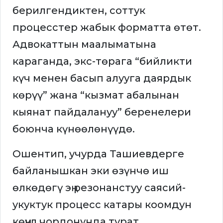
берилгендиктен, соттук
процесстер жабык форматта өтөт.
Адвокаттын маалыматына
караганда, экс-төрага “бийликти
күч менен басып алууга даярдык
көрүү” жана “кызмат абалынан
кыянат пайдалануу” беренелери
боюнча күнөөлөнүүдө.
Ошентип, учурда Ташиевдерге
байланышкан эки өзүнчө иш
өлкөдөгү эң резонанстуу саясий-
укуктук процесс катары коомдун
көңүл чордонунда турат.