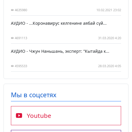
4635980
10.02.2021 23:02
АУДИО - ...Коронавирус келгенине аябай сүй...
4691113
31.03.2020 4:20
АУДИО - Чжун Наньшань, эксперт: “Кытайда к...
4595533
28.03.2020 4:05
Мы в соцсетях
Youtube