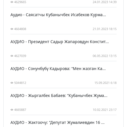
4629665
24.01.2023 14:39
Аудио - Саясатчы Кубанычбек Исабеков Курма...
4664808
21.01.2023 18:15
АУДИО - Президент Садыр Жапаровдун Констит...
4627039
06.05.2022 13:15
АУДИО - Сонунбүбү Кадырова: “Мен жазган Ка...
5044812
15.09.2021 6:18
АУДИО - Жыргалбек Бабаев: “Кубанычбек Жума...
4665887
10.02.2021 23:17
АУДИО - Жактоочу: “Депутат Жумалиевдин 16 ...