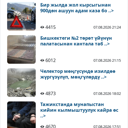
Бир жылда жол кырсыгынан
900дөн ашуун адам каза бо ..>
4415
07.08.2026 21:24
Бишкектеги №2 төрөт үйүнүн
палатасынан кантала таб ..>
6012
07.08.2026 21:15
Челектор мөңгүсүндө изилдөө
жүргүзүлүп, мөңгүлөрдү ..>
4873
07.08.2026 18:02
Тажикстанда мунапыстан
кийин кылмыштуулук кайра өс
..>
4670
07.08.2026 17:51