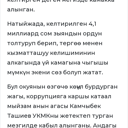
алынган.
Натыйжада, келтирилген 4,1
миллиард сом зыяндын ордун
толтуруп берип, тергөө менен
кызматташуу келишиминин
алкагында үй камагына чыгышы
мүмкүн экени сөз болуп жатат.
Бул окуянын өзгөчө көңүл бурдурган
жагы, коррупцияга каршы катаал
мыйзам анын агасы Камчыбек
Ташиев УКМКны жетектеп турган
мезгилде кабыл алынганы. Андагы