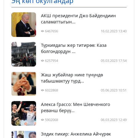
Эң көп окулгандар
АКШ президенти Джо Байдендиин
саламаттыгын...
6467656
16.02.2023 13:40
Түркиядагы жер титирөө: Каза
болгондордун ...
6257954
05.03.2023 17:54
Жаш жубайлар нике түнүндө
табышмактуу түрд...
6022868
05.06.2023 10:51
Алекса Грассо: Мен Шевченкого
реванш берүү...
5902068
06.03.2023 12:49
Элдик пикир: Анжелика Айчүрөк