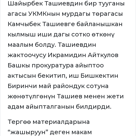
Шайырбек Ташиевдин бир тууганы
агасы УКМКнын мурдагы төрагасы
Камчыбек Ташиевге байланышкан
кылмыш иши дагы сотко өткөнү
маалым болду. Ташиевдин
жактоочусу Икрамидин Айткулов
Башкы прокуратура айыптоо
актысын бекитип, иш Бишкектин
Биринчи май райондук сотуна
жөнөтүлгөнүн Ташиев менен жети
адам айыпталганын билдирди.
Тергөө материалдарына
“жашыруун” деген макам