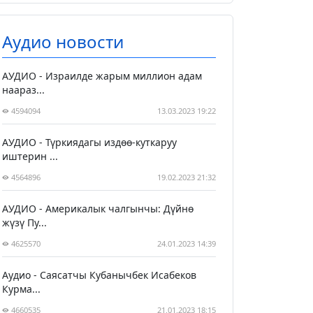
Аудио новости
АУДИО - Израилде жарым миллион адам
наараз...
4594094
13.03.2023 19:22
АУДИО - Түркиядагы издөө-куткаруу
иштерин ...
4564896
19.02.2023 21:32
АУДИО - Америкалык чалгынчы: Дүйнө
жүзү Пу...
4625570
24.01.2023 14:39
Аудио - Саясатчы Кубанычбек Исабеков
Курма...
4660535
21.01.2023 18:15