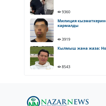
9360
Милиция кызматкерине 
кармалды
3919
Кылмыш жана жаза: Но
8543