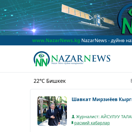
www.NazarNews.kg
NazarNews - дүйнө назарында!
ww
22°C
Бишкек
Шавкат Мирзиёев Кыргы
Журналист: АЙСУЛУУ ТАЛ
расмий кабарлар