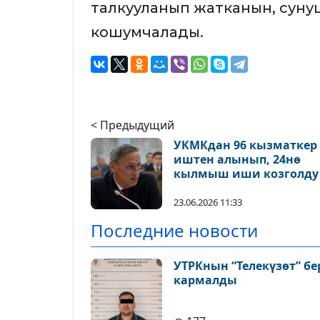
талкууланып жатканын, суну
кошумчалады.
< Предыдущий
УКМКдан 96 кызматкер
иштен алынып, 24нө
кылмыш иши козголду
23.06.2026 11:33
Последние новости
УТРКнын “Телекүзөт” бе
кармалды