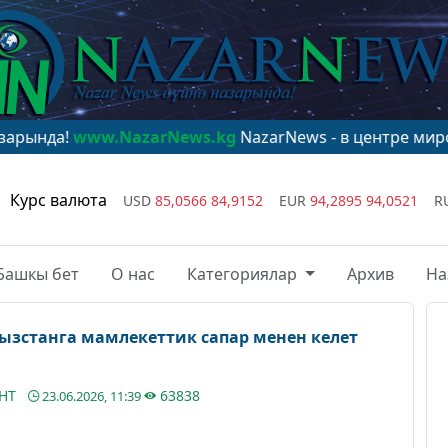
w.NazarNews.kg
NazarNews - в центре мирового внима
Курс валюта
USD
85,0566
84,9152
EUR
94,2895
94,0521
R
Башкы бет
О нас
Категориялар
Архив
На
зстанга мамлекеттик сапар менен келет
АНТ
63838
23.06.2026, 11:39