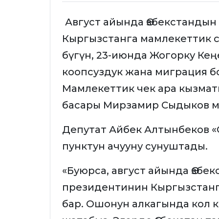
Август айында Өзбекстанды
Кыргызстанга мамлекеттик са
бүгүн, 23-июнда Жогорку Кең
коопсуздук жана миграция 
Мамлекеттик чек ара кызма
басары Мирзамир Сыдыков 
Депутат Айбек Алтынбеков «
пунктун ачууну сунуштады.
«Буюрса, август айында Өзбе
президентинин Кыргызстанг
бар. Ошонун алкагында кол к