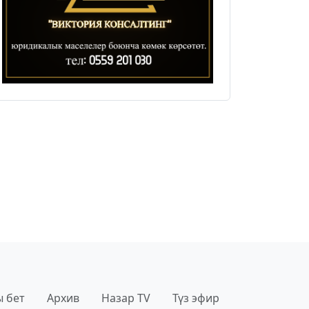
 бет
Архив
Назар TV
Түз эфир