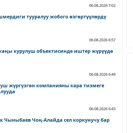
06.08.2026 7:02
мердиги тууралуу жобого өзгөртүүлөрдү
06.08.2026 6:57
 жаңы курулуш объектисинде иштер жүрүүдө
06.08.2026 6:49
луш жүргүзгөн компанияны кара тизмеге
алууда
06.08.2026 6:43
 Чыныбаев Чоң-Алайда сел коркунучу бар