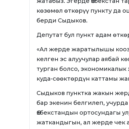
жатабыз. Эгерде Өзбекстан т
көзөмөл өткөрүү пункту да о
берди Сыдыков.
Депутат бул пункт адам өткө
«Ал жерде жаратылышы кооз 
келген эс алуучулар аябай кө
турган болсо, экономикалык
куда-сөөктөрдүн каттамы жан
Сыдыков пунктка жакын жерд
бар экенин белгилеп, учурд
Өзбекстандын ортосундагы у
жаткандыгын, ал жерде чек 