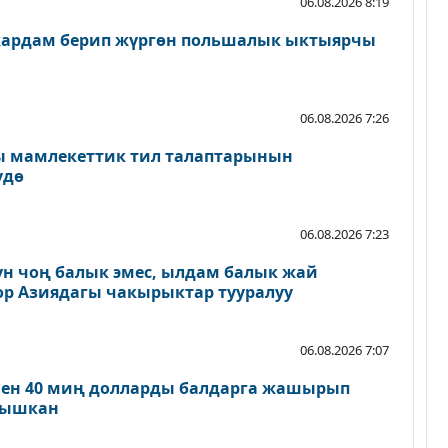
06.08.2026 8:19
жардам берип жүргөн польшалык ыктыярчы
06.08.2026 7:26
 мамлекеттик тил талаптарынын
үдө
06.08.2026 7:23
үн чоң балык эмес, ылдам балык жай
ор Азиядагы чакырыктар тууралуу
06.08.2026 7:07
нен 40 миң долларды балдарга жашырып
ылышкан