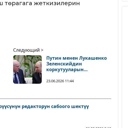
ш төрагага жеткизилерин
Следующий >
Путин менен Лукашенко
Зеленскийдин
коркутууларын
талкуулашат – Песков
23.06.2026 11:44
рүүсүнүн редакторун сабоого шектүү