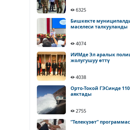
6325
Бишкекте муниципалды
маселеси талкууланды
4074
ИИМде Эл аралык поли
жолугушуу өттү
4038
Орто-Токой ГЭСинде 11
аяктады
2755
“Телекүзөт” программа