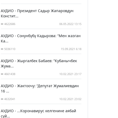
АУДИО - Президент Садыр Жапаровдун
Констит...
4622686
06.05.2022 13:15
АУДИО - Сонунбүбү Кадырова: “Мен жазган
Ка...
5036110
15.09.2021 6:18
АУДИО - Жыргалбек Бабаев: “Кубанычбек
Жума...
4661438
10.02.2021 23:17
АУДИО - Жактоочу: “Депутат Жумалиевдин
16 ...
4632041
10.02.2021 23:02
АУДИО - ...Коронавирус келгенине аябай
сүй...