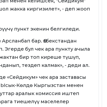
арап менен келишсек, "Сейдикум"
шол жакка киргизилет», - деп жооп
рүүчү пункт экенин белгиледи.
Арсланбап бар. Өзбекстандан
п. Эгерде бул чек ара пункту ачыла
 жактан бир топ киреше түшүп,
данып, тездеп калмак», - деди ал.
е «Сейдикум» чек ара заставасы
а Ысык-Көлдө Кыргызстан менен
луттар аралык комиссия иштеп
арага тиешелүү маселелер