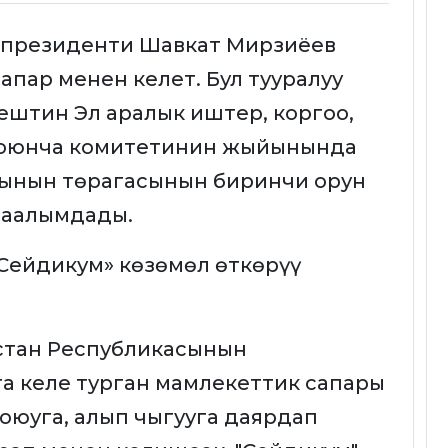
н президенти Шавкат Мирзиёев
пар менен келет. Бул тууралуу
ештин Эл аралык иштер, коргоо,
боюнча комитетинин жыйынында
тынын төрагасынын биринчи орун
маалымдады.
Сейдикум» көзөмөл өткөрүү
кстан Республикасынын
а келе турган мамлекеттик сапары
оюуга, алып чыгууга даярдап