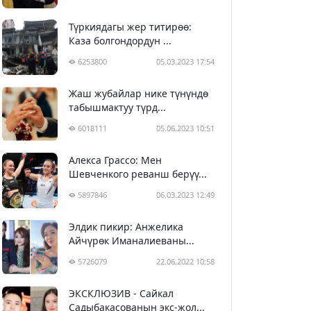
Түркиядагы жер титирөө:
Каза болгондордун ...
6253800
05.03.2023 17:54
Жаш жубайлар нике түнүндө
табышмактуу түрд...
6018111
05.06.2023 10:51
Алекса Грассо: Мен
Шевченкого реванш берүү...
5897846
06.03.2023 12:49
Элдик пикир: Анжелика
Айчүрөк Иманалиеваны...
5726079
22.06.2022 10:58
ЭКСКЛЮЗИВ - Сайкал
Садыбакасованын экс-жол...