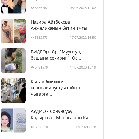
5656762
08.06.2023 14:02
Назира Айтбекова
Анжеликанын бетин ачты
5552573
17.07.2022 16:50
ВИДЕО(+18) - "Муунтуп,
башына секирип". Өс...
5481579
14.07.2020 15:19
Кытай бийлиги
5392586
29.02.2020 23:43
коронавирусту атайын
чыгарга...
АУДИО - Сонунбүбү
Кадырова: “Мен жазган Ка...
5036110
15.09.2021 6:18