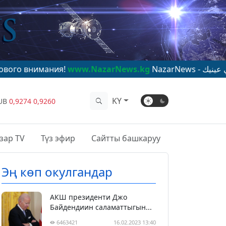
ния!
www.NazarNews.kg
NazarNews - ترى العالم في عينيك
w
KY
UB
0,9274
0,9260
зар TV
Түз эфир
Сайтты башкаруу
Эң көп окулгандар
АКШ президенти Джо
Байдендиин саламаттыгын...
6463421
16.02.2023 13:40