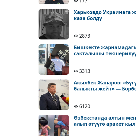
177
Харьковдо Украинага 
каза болду
2873
Бишкекте жарнамадагы
сакталышы текшерилү
3313
Акылбек Жапаров: «Бүг
балыкты жейт» — Борб
6120
Өзбекстанда алтын ме
алып өтүүгө аракет к