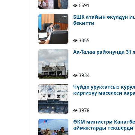
6591
БШК атайын өкүлдүн иш
бекитти
3355
Ак-Талаа районунда 31
3934
Чүйдө уруксатсыз куру
киргизүү маселеси кар
3978
ӨКМ министри Канатбек
аймактарды текшерди