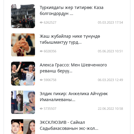
Түркиядагы жер титирөө: Каза
болгондордун ...
6262527
05.03.2023 17:54
Жаш жубайлар нике түнүндө
табышмактуу түрд...
6028356
05.06.2023 10:51
Алекса Грассо: Мен Шевченкого
реванш берүү...
5906758
06.03.2023 12:49
Элдик пикир: Анжелика Айчүрөк
Иманалиеваны...
5735507
22.06.2022 10:58
ЭКСКЛЮЗИВ - Сайкал
Садыбакасованын экс-жол...