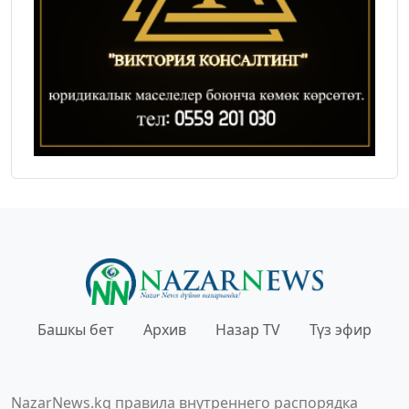
Башкы бет
Архив
Назар TV
Түз эфир
NazarNews.kg правила внутреннего распорядка