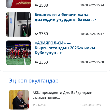
2508
10.08.2026 15:24
Бишкектеги бензин жана
дизелдин учурдагы баасы ..>
3380
10.08.2026 15:17
«АЗИЯГОЛ-СИ» —
Кыргызстандын 2026-жылкы
Кубогунун ..>
2363
10.08.2026 15:08
Эң көп окулгандар
АКШ президенти Джо Байдендиин
саламаттыгын...
6472436
16.02.2023 13:40