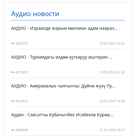
Аудио новости
АУДИО - Израилде жарым миллион адам наараз...
4603255
13.03.2023 19:22
АУДИО - Түркиядагы издөө-куткаруу иштерин ...
4573497
19.02.2023 21:32
АУДИО - Америкалык чалгынчы: Дүйнө жүзү Пу...
4633916
24.01.2023 14:39
Аудио - Саясатчы Кубанычбек Исабеков Курма...
4669445
21.01.2023 18:15