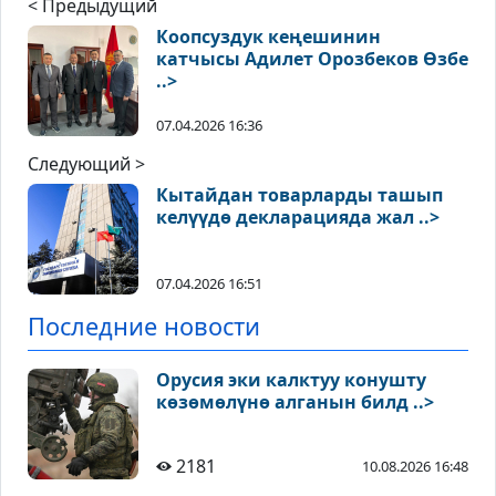
< Предыдущий
Коопсуздук кеңешинин
катчысы Адилет Орозбеков Өзбе
..>
07.04.2026 16:36
Следующий >
Кытайдан товарларды ташып
келүүдө декларацияда жал ..>
07.04.2026 16:51
Последние новости
Орусия эки калктуу конушту
көзөмөлүнө алганын билд ..>
2181
10.08.2026 16:48