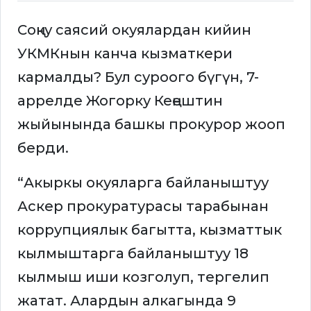
Соңку саясий окуялардан кийин
УКМКнын канча кызматкери
кармалды? Бул суроого бүгүн, 7-
аррелде Жогорку Кеңештин
жыйынында башкы прокурор жооп
берди.
“Акыркы окуяларга байланыштуу
Аскер прокуратурасы тарабынан
коррупциялык багытта, кызматтык
кылмыштарга байланыштуу 18
кылмыш иши козголуп, тергелип
жатат. Алардын алкагында 9