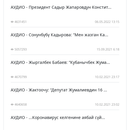
АУДИО - Президент Садыр Жапаровдун Констит...
4631451
06.05.2022 13:15
АУДИО - Сонунбүбү Кадырова: “Мен жазган Ка...
5057293
15.09.2021 6:18
АУДИО - Жыргалбек Бабаев: “Кубанычбек Жума...
4670799
10.02.2021 23:17
АУДИО - Жактоочу: “Депутат Жумалиевдин 16 ...
4640658
10.02.2021 23:02
АУДИО - ...Коронавирус келгенине аябай сүй...