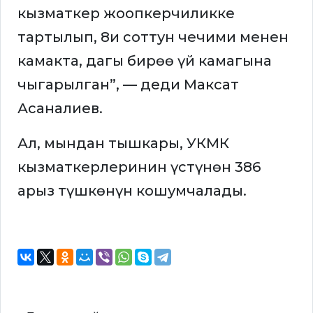
кызматкер жоопкерчиликке
тартылып, 8и соттун чечими менен
камакта, дагы бирөө үй камагына
чыгарылган”, — деди Максат
Асаналиев.
Ал, мындан тышкары, УКМК
кызматкерлеринин үстүнөн 386
арыз түшкөнүн кошумчалады.