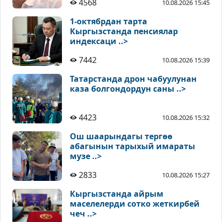
4568
10.08.2026 15:45
1-октябрдан тарта
Кыргызстанда пенсиялар
индексаци ..>
7442
10.08.2026 15:39
Татарстанда дрон чабуулунан
каза болгондордун саны ..>
4423
10.08.2026 15:32
Ош шаарындагы тергөө
абагынын тарыхый имараты
музе ..>
2833
10.08.2026 15:27
Кыргызстанда айрым
маселелерди сотко жеткирбей
чеч ..>