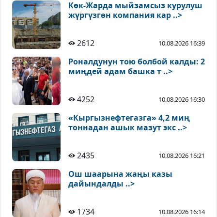
Көк-Жарда мыйзамсыз курулуш
жүргүзгөн компания кар ..>
2612
10.08.2026 16:39
Роналдунун тою болбой калды: 2
миңдей адам башка т ..>
4252
10.08.2026 16:30
«Кыргызнефтегазга» 4,2 миң
тоннадан ашык мазут экс ..>
2435
10.08.2026 16:21
Ош шаарына жаңы казы
дайындалды ..>
1734
10.08.2026 16:14