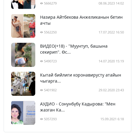
5666279
08.06.2023 14:02
Назира Айтбекова Анжеликанын бетин
ачты
5562250
17.07.2022 16:50
ВИДЕО(+18) - "Муунтуп, башына
секирип". Өс...
5490723
14.07.2020 15:19
Кытай бийлиги коронавирусту атайын
чыгарга...
5401902
29.02.2020 23:43
АУДИО - Сонунбүбү Кадырова: “Мен
жазган Ка...
5057293
15.09.2021 6:18