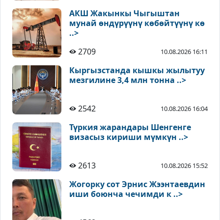
АКШ Жакынкы Чыгыштан
мунай өндүрүүнү көбөйтүүнү кө
..>
2709
10.08.2026 16:11
Кыргызстанда кышкы жылытуу
мезгилине 3,4 млн тонна ..>
2542
10.08.2026 16:04
Түркия жарандары Шенгенге
визасыз кириши мүмкүн ..>
2613
10.08.2026 15:52
Жогорку сот Эрнис Жээнтаевдин
иши боюнча чечимди к ..>