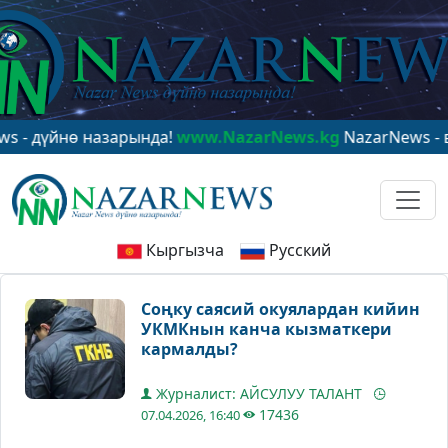
йнө назарында!
www.NazarNews.kg
NazarNews - в цент
Кыргызча
Русский
Соңку саясий окуялардан кийин
УКМКнын канча кызматкери
кармалды?
Журналист: АЙСУЛУУ ТАЛАНТ
17436
07.04.2026, 16:40