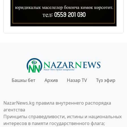
Башкы бет
Архив
Назар TV
Түз эфир
NazarNews.kg правила внутреннего распорядка
агентства
Принципы справедливости, истины и национальных
интересов в памяти государственного флага;