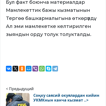
Бул факт боюнча материалдар
Мамлекеттик бажы кызматынын
Тергөө башкармалыгына өткөрүлдү.
Ал эми мамлекетке келтирилген
зыяндын орду толук толукталды.
< Предыдущий
Соңку саясий окуялардан кийин
УКМКнын канча кызмат ..>