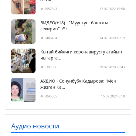
5557843
17.07.2022 16:50
ВИДЕО(+18) - "Муунтуп, башына
секирип". Өс...
5486434
14.07.2020 15:19
Кытай бийлиги коронавирусту атайын
чыгарга...
5397356
29.02.2020 23:43
АУДИО - Сонунбүбү Кадырова: “Мен
жазган Ка...
5045335
15.09.2021 6:18
Аудио новости