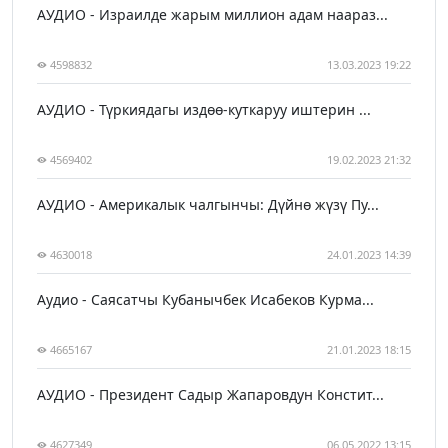
АУДИО - Израилде жарым миллион адам наараз...
4598832
13.03.2023 19:22
АУДИО - Түркиядагы издөө-куткаруу иштерин ...
4569402
19.02.2023 21:32
АУДИО - Америкалык чалгынчы: Дүйнө жүзү Пу...
4630018
24.01.2023 14:39
Аудио - Саясатчы Кубанычбек Исабеков Курма...
4665167
21.01.2023 18:15
АУДИО - Президент Садыр Жапаровдун Констит...
4627349
06.05.2022 13:15