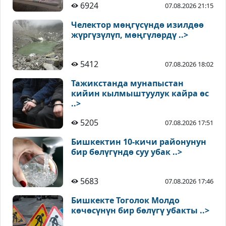
6924
07.08.2026 21:15
Челектор мөңгүсүндө изилдөө
жүргүзүлүп, мөңгүлөрдү ..>
5412
07.08.2026 18:02
Тажикстанда мунапыстан
кийин кылмыштуулук кайра өс
..>
5205
07.08.2026 17:51
Бишкектин 10-кичи районунун
бир бөлүгүндө суу убак ..>
5683
07.08.2026 17:46
Бишкекте Тоголок Молдо
көчөсүнүн бир бөлүгү убакты ..>