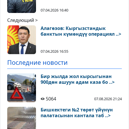
07.04.2026 16:40
Следующий >
Алагөзов: Кыргызстандык
банктын күмөндүү операциял ..>
07.04.2026 16:55
Последние новости
Бир жылда жол кырсыгынан
900дөн ашуун адам каза бо ..>
5064
07.08.2026 21:24
Бишкектеги №2 төрөт үйүнүн
палатасынан кантала таб ..>