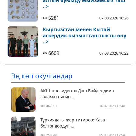
алтын буюмду мыйзамсыз таш
..>
5281
07.08.2026 16:26
Кыргызстан менен Кытай
аскердик кызматташтыкты өнү
..>
6609
07.08.2026 16:22
Эң көп окулгандар
АКШ президенти Джо Байдендиин
саламаттыгын...
6467997
16.02.2023 13:40
Түркиядагы жер титирөө: Каза
болгондордун ...
6258348
05.03.2023 17:54