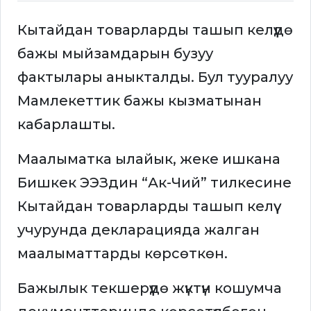
Кытайдан товарларды ташып келүүдө
бажы мыйзамдарын бузуу
фактылары аныкталды. Бул тууралуу
Мамлекеттик бажы кызматынан
кабарлашты.
Маалыматка ылайык, жеке ишкана
Бишкек ЭЭЗдин “Ак-Чий” тилкесине
Кытайдан товарларды ташып келүү
учурунда декларацияда жалган
маалыматтарды көрсөткөн.
Бажылык текшерүүдө жүктүн кошумча