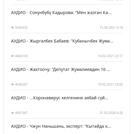
АУДИО - Сонунбүбү Кадырова: “Мен жазган Ка...
5045335
15.09.2021 6:18
АУДИО - Жыргалбек Бабаев: “Кубанычбек Жума...
4666143
10.02.2021 23:17
АУДИО - Жактоочу: “Депутат Жумалиевдин 16 ...
4636267
10.02.2021 23:02
АУДИО - ...Коронавирус келгенине аябай сүй...
4691347
31.03.2020 4:20
АУДИО - Чжун Наньшань, эксперт: “Кытайда к...