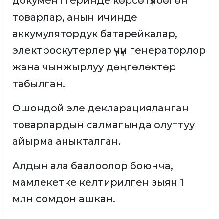
документтеринде көрсөтүлбөгөн
товарлар, анын ичинде
аккумулятордук батарейкалар,
электроскутерлер үчүн генераторлор
жана чынжырлуу дөңгөлөктөр
табылган.
Ошондой эле декларацияланган
товарлардын салмагында олуттуу
айырма аныкталган.
Алдын ала баалоолор боюнча,
мамлекетке келтирилген зыян 1
млн сомдон ашкан.