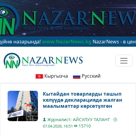
назарында!
www.NazarNews.kg
NazarNews - в центре ми
Кыргызча
Русский
Кытайдан товарларды ташып
келүүдө декларацияда жалган
маалыматтар көрсөтүлгөн
Журналист: АЙСУЛУУ ТАЛАНТ
15710
07.04.2026, 16:51