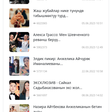
Жаш жубайлар нике түнүндө
табышмактуу түрд...
6023365
05.06.2023 10:51
Алекса Грассо: Мен Шевченкого
реванш берүү...
5902373
06.03.2023 12:49
Элдик пикир: Анжелика Айчүрөк
Иманалиеваны...
5731134
22.06.2022 10:58
ЭКСКЛЮЗИВ - Сайкал
Садыбакасованын экс-жол...
5661697
08.06.2023 14:02
Назира Айтбекова Анжеликанын бетин
ачты