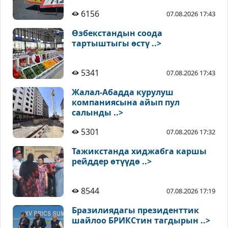
6156
07.08.2026 17:43
Өзбекстандын соода
тартыштыгы өстү ..>
5341
07.08.2026 17:43
Жалал-Абадда курулуш
компаниясына айып пул
салынды ..>
5301
07.08.2026 17:32
Тажикстанда хиджабга каршы
рейддер өтүүдө ..>
8544
07.08.2026 17:19
Бразилиядагы президенттик
шайлоо БРИКСтин тагдырын ..>