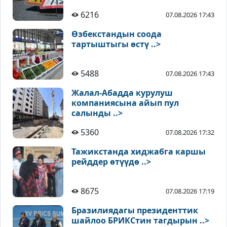
6216
07.08.2026 17:43
Өзбекстандын соода
тартыштыгы өстү ..>
5488
07.08.2026 17:43
Жалал-Абадда курулуш
компаниясына айып пул
салынды ..>
5360
07.08.2026 17:32
Тажикстанда хиджабга каршы
рейддер өтүүдө ..>
8675
07.08.2026 17:19
Бразилиядагы президенттик
шайлоо БРИКСтин тагдырын ..>