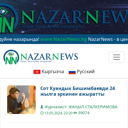
 назарында!
www.NazarNews.kg
NazarNews - в центре 
Кыргызча
Русский
Сот Куандык Бишимбаевди 24
жылга эркинен ажыратты
Журналист: ЖАҢЫЛ СТАЛКЕРИМОВА
39074
13.05.2024, 22:20