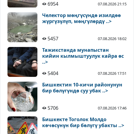
6954
07.08.2026 21:15
Челектор мөңгүсүндө изилдөө
жүргүзүлүп, мөңгүлөрдү ..>
5457
07.08.2026 18:02
Тажикстанда мунапыстан
кийин кылмыштуулук кайра өс
..>
5404
07.08.2026 17:51
Бишкектин 10-кичи районунун
бир бөлүгүндө суу убак ..>
5706
07.08.2026 17:46
Бишкекте Тоголок Молдо
көчөсүнүн бир бөлүгү убакты ..>