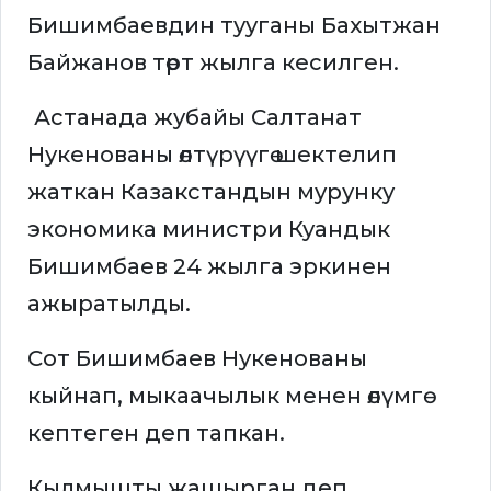
Бишимбаевдин тууганы Бахытжан
Байжанов төрт жылга кесилген.
Астанада жубайы Салтанат
Нукенованы өлтүрүүгө шектелип
жаткан Казакстандын мурунку
экономика министри Куандык
Бишимбаев 24 жылга эркинен
ажыратылды.
Сот Бишимбаев Нукенованы
кыйнап, мыкаачылык менен өлүмгө
кептеген деп тапкан.
Кылмышты жашырган деп