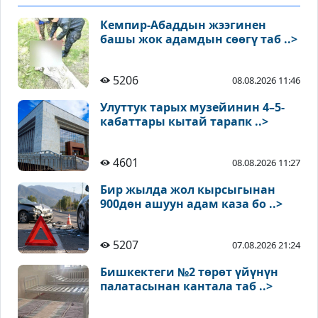
Кемпир-Абаддын жээгинен
башы жок адамдын сөөгү таб ..>
5206
08.08.2026 11:46
Улуттук тарых музейинин 4–5-
кабаттары кытай тарапк ..>
4601
08.08.2026 11:27
Бир жылда жол кырсыгынан
900дөн ашуун адам каза бо ..>
5207
07.08.2026 21:24
Бишкектеги №2 төрөт үйүнүн
палатасынан кантала таб ..>