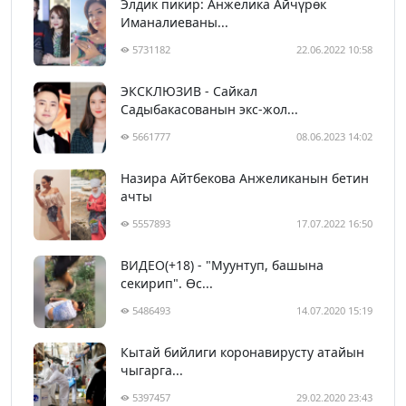
Элдик пикир: Анжелика Айчүрөк
Иманалиеваны...
5731182
22.06.2022 10:58
ЭКСКЛЮЗИВ - Сайкал
Садыбакасованын экс-жол...
5661777
08.06.2023 14:02
Назира Айтбекова Анжеликанын бетин
ачты
5557893
17.07.2022 16:50
ВИДЕО(+18) - "Муунтуп, башына
секирип". Өс...
5486493
14.07.2020 15:19
Кытай бийлиги коронавирусту атайын
чыгарга...
5397457
29.02.2020 23:43