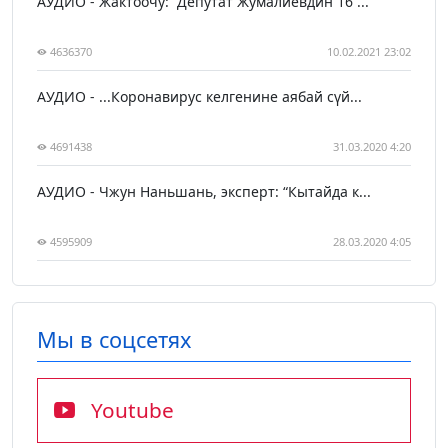
АУДИО - Жактоочу: “Депутат Жумалиевдин 16 ...
4636370
10.02.2021 23:02
АУДИО - ...Коронавирус келгенине аябай сүй...
4691438
31.03.2020 4:20
АУДИО - Чжун Наньшань, эксперт: “Кытайда к...
4595909
28.03.2020 4:05
Мы в соцсетях
Youtube