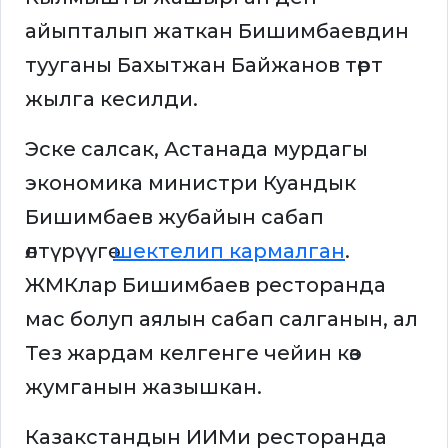
айыпталып жаткан Бишимбаевдин
тууганы Бахытжан Байжанов төрт
жылга кесилди.
Эске салсак, Астанада мурдагы
экономика министри Куандык
Бишимбаев жубайын сабап
өлтүрүүгө
шектелип кармалган
.
ЖМКлар Бишимбаев ресторанда
мас болуп аялын сабап салганын, ал
Тез жардам келгенге чейин көз
жумганын жазышкан.
Казакстандын ИИМи ресторанда