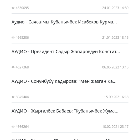
4630095
24.01.2023 14:39
Аудио - Саясатчы Кубанычбек Исабеков Курма...
4665206
21.01.2023 18:15
АУДИО - Президент Садыр Жапаровдун Констит...
4627368
06.05.2022 13:15
АУДИО - Сонунбүбү Кадырова: “Мен жазган Ка...
5045404
15.09.2021 6:18
АУДИО - Жыргалбек Бабаев: “Кубанычбек Жума...
4666264
10.02.2021 23:17