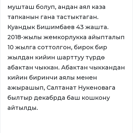
мушташ болуп, андан аял каза
тапканын гана тастыктаган.
Куандык Бишимбаев 43 жашта.
2018-жылы жемкорлукка айыпталып
10 жылга соттолгон, бирок бир
жылдан кийин шарттуу түрдө
абактан чыккан. Абактан чыккандан
кийин биринчи аялы менен
ажырашып, Салтанат Нукеновага
былтыр декабрда баш кошкону
айтылды.