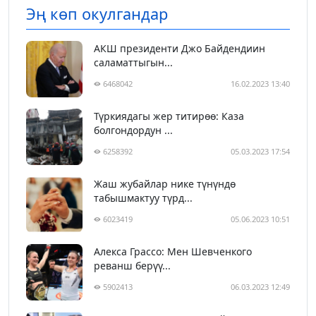
Эң көп окулгандар
АКШ президенти Джо Байдендиин
саламаттыгын...
6468042
16.02.2023 13:40
Түркиядагы жер титирөө: Каза
болгондордун ...
6258392
05.03.2023 17:54
Жаш жубайлар нике түнүндө
табышмактуу түрд...
6023419
05.06.2023 10:51
Алекса Грассо: Мен Шевченкого
реванш берүү...
5902413
06.03.2023 12:49