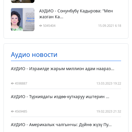
АУДИО - Сонунбүбү Кадырова: “Мен
жазган Ка...
5045404
15.09.2021 6:18
Аудио новости
АУДИО - Израилде жарым миллион адам наараз...
4598887
13.03.2023 19:22
АУДИО - Түркиядагы издөө-куткаруу иштерин ...
4569485
19.02.2023 21:32
АУДИО - Америкалык чалгынчы: Дүйнө жүзү Пу...