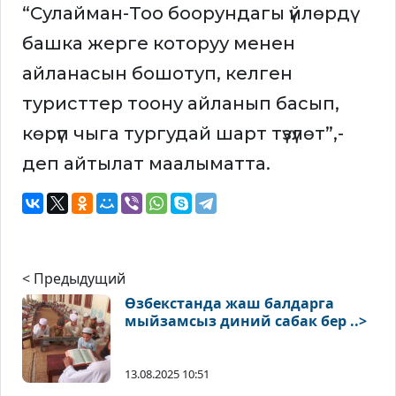
“Сулайман-Тоо боорундагы үйлөрдү
башка жерге которуу менен
айланасын бошотуп, келген
туристтер тоону айланып басып,
көрүп чыга тургудай шарт түзүлөт”,-
деп айтылат маалыматта.
< Предыдущий
Өзбекстанда жаш балдарга
мыйзамсыз диний сабак бер ..>
13.08.2025 10:51