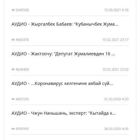
5045509
15.09.2021 6:18
АУДИО - Жыргалбек Бабаев: “Кубанычбек Жума...
4666376
10.02.2021 23:17
АУДИО - Жактоочу: “Депутат Жумалиевдин 16 ...
4636466
10.02.2021 23:02
АУДИО - ...Коронавирус келгенине аябай сүй...
4691535
31.03.2020 4:20
АУДИО - Чжун Наньшань, эксперт: “Кытайда к...
4595995
28.03.2020 4:05