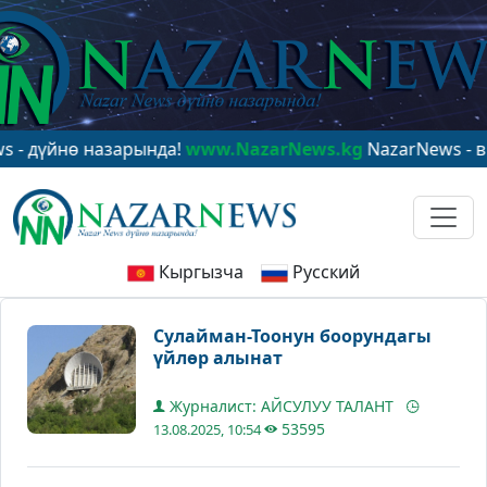
нө назарында!
www.NazarNews.kg
NazarNews - в центр
Кыргызча
Русский
Сулайман-Тоонун боорундагы
үйлөр алынат
Журналист: АЙСУЛУУ ТАЛАНТ
53595
13.08.2025, 10:54