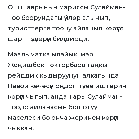
Ош шаарынын мэриясы Сулайман-
Тоо боорундагы үйлөр алынып,
туристтерге тоону айланып көрүүгө
шарт түзүлөрүн билдирди.
Маалыматка ылайык, мэр
Жеңишбек Токторбаев таңкы
рейддик кыдыруунун алкагында
Навои көчөсүн оңдоп түзөө иштерин
көрүп чыгып, андан ары Сулайман-
Тоодо айланасын бошотуу
маселеси боюнча жеринен көрүп
чыккан.