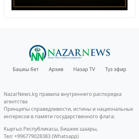
Башкы бет
Архив
Назар TV
Түз эфир
NazarNews.kg правила внутреннего распорядка
агентства
Принципы справедливости, истины и национальных
интересов в памяти государственного флага;
Кыргыз Республикасы, Бишкек шаары,
Тел: +996779028383 (Whatsapp)