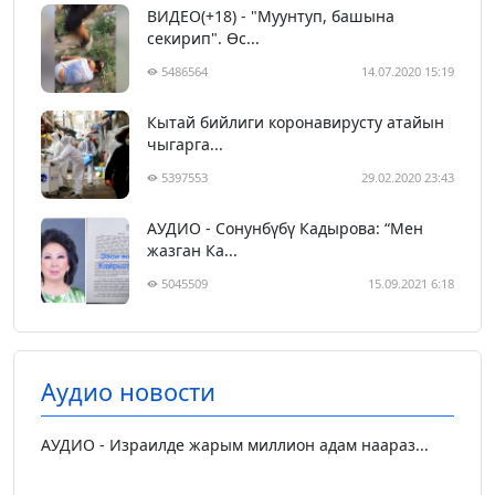
ВИДЕО(+18) - "Муунтуп, башына
секирип". Өс...
5486564
14.07.2020 15:19
Кытай бийлиги коронавирусту атайын
чыгарга...
5397553
29.02.2020 23:43
АУДИО - Сонунбүбү Кадырова: “Мен
жазган Ка...
5045509
15.09.2021 6:18
Аудио новости
АУДИО - Израилде жарым миллион адам наараз...