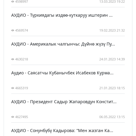
4598997
13.03.2023 19:22
АУДИО - Түркиядагы издөө-куткаруу иштерин ...
4569574
19.02.2023 21:32
АУДИО - Америкалык чалгынчы: Дүйнө жүзү Пу...
4630218
24.01.2023 14:39
Аудио - Саясатчы Кубанычбек Исабеков Курма...
4665319
21.01.2023 18:15
АУДИО - Президент Садыр Жапаровдун Констит...
4627495
06.05.2022 13:15
АУДИО - Сонунбүбү Кадырова: “Мен жазган Ка...