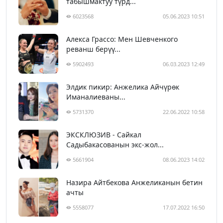
табышмактуу түрд...
6023568
05.06.2023 10:51
Алекса Грассо: Мен Шевченкого
реванш берүү...
5902493
06.03.2023 12:49
Элдик пикир: Анжелика Айчүрөк
Иманалиеваны...
5731370
22.06.2022 10:58
ЭКСКЛЮЗИВ - Сайкал
Садыбакасованын экс-жол...
5661904
08.06.2023 14:02
Назира Айтбекова Анжеликанын бетин
ачты
5558077
17.07.2022 16:50