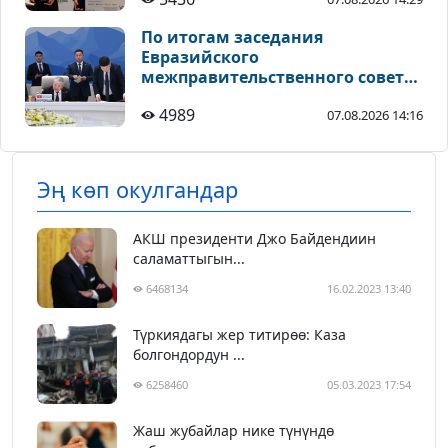
инвестиционным проектам
По итогам заседания
Евразийского
межправительственного совета
подписан ряд документов
4989
07.08.2026 14:16
Эң көп окулгандар
АКШ президенти Джо Байдендиин
саламаттыгын...
6468134
16.02.2023 13:40
Түркиядагы жер титирөө: Каза
болгондордун ...
6258460
05.03.2023 17:54
Жаш жубайлар нике түнүндө