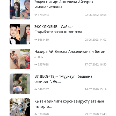
Элдик пикир: Анжелика Айчүрөк
Иманалиеваны...
5730943
22.06.2022 10:58
ЭКСКЛЮЗИВ - Сайкал
Садыбакасованын экс-жол...
5661450
08.06.2023 14:02
Назира Айтбекова Анжеликанын бетин
ачты
5557688
17.07.2022 16:50
ВИДЕО(+18) - "Муунтуп, башына
секирип". Өс...
5486247
14.07.2020 15:19
Кытай бийлиги коронавирусту атайын
чыгарга...
5397070
29.02.2020 23:43