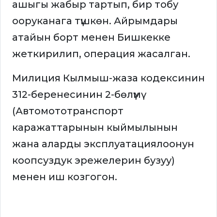
ашыгы жабыр тартып, бир тобу
ооруканага түшкөн. Айрымдары
атайын борт менен Бишкекке
жеткирилип, операция жасалган.
Милиция Кылмыш-жаза кодексинин
312-беренесинин 2-бөлүмү
(Автомототранспорт
каражаттарынын кыймылынын
жана аларды эксплуатациялоонун
коопсуздук эрежелерин бузуу)
менен иш козгогон.