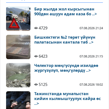
Бир жылда жол кырсыгынан
900дөн ашуун адам каза бо ..>
4729
07.08.2026 21:24
Бишкектеги №2 төрөт үйүнүн
палатасынан кантала таб ..>
6423
07.08.2026 21:15
Челектор мөңгүсүндө изилдөө
жүргүзүлүп, мөңгүлөрдү ..>
5125
07.08.2026 18:02
Тажикстанда мунапыстан
кийин кылмыштуулук кайра өс
..>