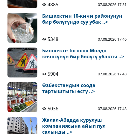
4885
07.08.2026 17:51
Бишкектин 10-кичи районунун
бир бөлүгүндө суу убак ..>
5348
07.08.2026 17:46
Бишкекте Тоголок Молдо
көчөсүнүн бир бөлүгү убакты ..>
5904
07.08.2026 17:43
Өзбекстандын соода
тартыштыгы өстү ..>
5036
07.08.2026 17:43
Жалал-Абадда курулуш
компаниясына айып пул
салынды ..>