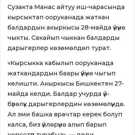
Сузакта Манас айтуу иш-чарасында
кырсыктап ооруканада жаткан
балдардын акыркысы 28-майда үйүнө
чыкты. Сакайып чыккан балдарды
дарыгерлер көзөмөлдөп турат.
«Кырсыкка кабылып ооруканада
жаткандардын баары үйүнө чыгып
келишти. Акыркысы Бишкектен 27-
майда келди. Балдар учурда үй-
бүлөлүк дарыгерлердин көзөмөлүндө.
Ал эми башка врачтар керек болуп
калса, биз үйлөрүнө алып барып
көрсөтүп турабыз», — деди