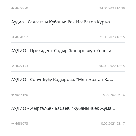
4629870
24.01.2023 14:39
Аудио - Саясатчы Кубанычбек Исабеков Курма...
4664992
21.01.2023 18:15
АУДИО - Президент Садыр Жапаровдун Констит...
4627173
06.05.2022 13:15
АУДИО - Сонунбүбү Кадырова: “Мен жазган Ка...
5045160
15.09.2021 6:18
АУДИО - Жыргалбек Бабаев: “Кубанычбек Жума...
4666073
10.02.2021 23:17