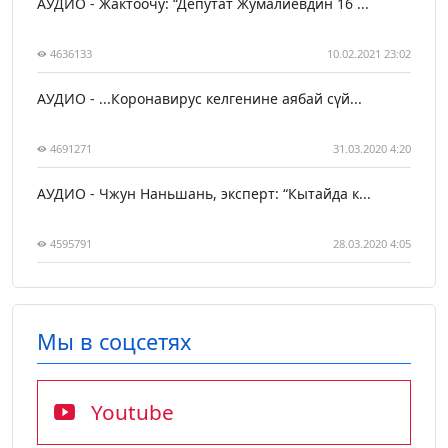
АУДИО - Жактоочу: “Депутат Жумалиевдин 16 ...
4636133
10.02.2021 23:02
АУДИО - ...Коронавирус келгенине аябай сүй...
4691271
31.03.2020 4:20
АУДИО - Чжун Наньшань, эксперт: “Кытайда к...
4595791
28.03.2020 4:05
Мы в соцсетях
Youtube