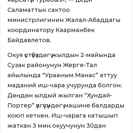
Саламаттык сактоо
министрлигинин Жалал-Абаддагы
координатору Каарманбек
Байдавлетов.
Окуя үстүбүздөгү жылдын 2-майында
Сузак районунун Жерге-Тал
айылында “Урааным Манас” аттуу
маданий иш-чара учурунда болгон.
Дөңдөн ылдый жылган “Хундай-
Портер” үлгүсүндөгү машине балдарды
коюп кеткен. Иш-чарага катышып
жаткан 3 миң окуучунун 30дан