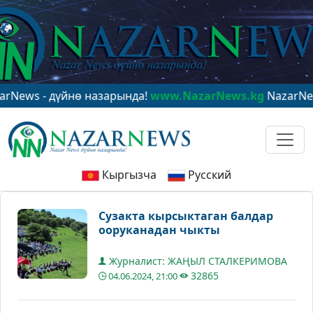
- дүйнө назарында!
www.NazarNews.kg
NazarNews - в 
Кыргызча
Русский
Сузакта кырсыктаган балдар
ооруканадан чыкты
Журналист: ЖАҢЫЛ СТАЛКЕРИМОВА
32865
04.06.2024, 21:00