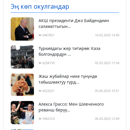
Эң көп окулгандар
АКШ президенти Джо Байдендиин
саламаттыгын...
6467821
16.02.2023 13:40
Түркиядагы жер титирөө: Каза
болгондордун ...
6258159
05.03.2023 17:54
Жаш жубайлар нике түнүндө
табышмактуу түрд...
6023221
05.06.2023 10:51
Алекса Грассо: Мен Шевченкого
реванш берүү...
5902314
06.03.2023 12:49