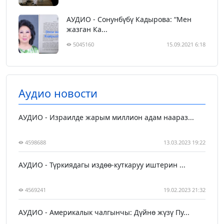
АУДИО - Сонунбүбү Кадырова: “Мен
жазган Ка...
5045160
15.09.2021 6:18
Аудио новости
АУДИО - Израилде жарым миллион адам наараз...
4598688
13.03.2023 19:22
АУДИО - Түркиядагы издөө-куткаруу иштерин ...
4569241
19.02.2023 21:32
АУДИО - Америкалык чалгынчы: Дүйнө жүзү Пу...