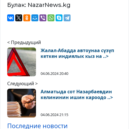
Булак: NazarNews.kg
< Предыдущий
Жалал-Абадда автоунаа сүзүп
кеткен индиялык кыз на ..>
04.06.2024 20:40
Следующий >
Алматыда сот Назарбаевдин
келининин ишин кароодо ..>
04.06.2024 21:15
Последние новости