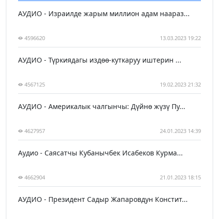
АУДИО - Израилде жарым миллион адам наараз...
4596620
13.03.2023 19:22
АУДИО - Түркиядагы издөө-куткаруу иштерин ...
4567125
19.02.2023 21:32
АУДИО - Америкалык чалгынчы: Дүйнө жүзү Пу...
4627957
24.01.2023 14:39
Аудио - Саясатчы Кубанычбек Исабеков Курма...
4662904
21.01.2023 18:15
АУДИО - Президент Садыр Жапаровдун Констит...