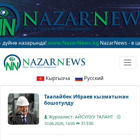
ө назарында!
www.NazarNews.kg
NazarNews - в центре
Кыргызча
Русский
Таалайбек Ибраев кызматынан
бошотулду
Журналист: АЙСУЛУУ ТАЛАНТ
31330
10.06.2026, 14:05