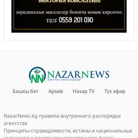
Башкы бет
Архив
Назар TV
Түз эфир
NazarNews.kg правила внутреннего распорядка
агентства
Принципы справедливости, истины и национальных
интересов в памяти государственного флага;