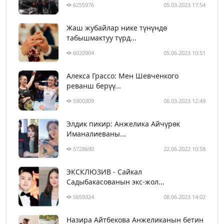
6255976
05.03.2023 17:54
Жаш жубайлар нике түнүндө
табышмактуу түрд...
6020904
05.06.2023 10:51
Алекса Грассо: Мен Шевченкого
реванш берүү...
5900309
06.03.2023 12:49
Элдик пикир: Анжелика Айчүрөк
Иманалиеваны...
5728690
22.06.2022 10:58
ЭКСКЛЮЗИВ - Сайкал
Садыбакасованын экс-жол...
5659324
08.06.2023 14:02
Назира Айтбекова Анжеликанын бетин