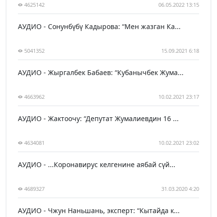
4625142
06.05.2022 13:15
АУДИО - Сонунбүбү Кадырова: “Мен жазган Ка...
5041352
15.09.2021 6:18
АУДИО - Жыргалбек Бабаев: “Кубанычбек Жума...
4663962
10.02.2021 23:17
АУДИО - Жактоочу: “Депутат Жумалиевдин 16 ...
4634081
10.02.2021 23:02
АУДИО - ...Коронавирус келгенине аябай сүй...
4689327
31.03.2020 4:20
АУДИО - Чжун Наньшань, эксперт: “Кытайда к...