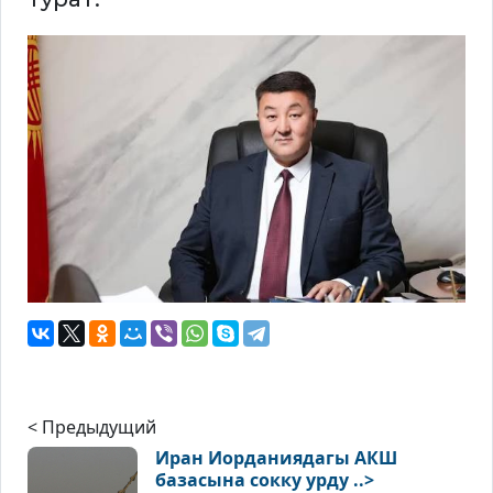
< Предыдущий
Иран Иорданиядагы АКШ
базасына сокку урду ..>