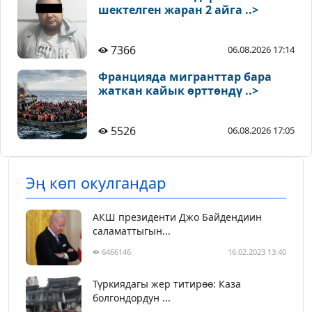
шектелген жаран 2 айга ..>
7366
06.08.2026 17:14
Францияда мигранттар бара
жаткан кайык өрттөндү ..>
5526
06.08.2026 17:05
Эң көп окулгандар
АКШ президенти Джо Байдендиин
саламаттыгын...
6466146
16.02.2023 13:40
Түркиядагы жер титирөө: Каза
болгондордун ...