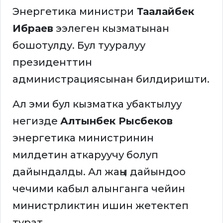
Энергетика министри
Таалайбек
Ибраев
ээлеген кызматынан
бошотулду. Бул тууралуу
президенттин
администрациясынан билдиришти.
Ал эми бул кызматка убактылуу
негизде
Алтынбек Рысбеков
энергетика министринин
милдетин аткаруучу болуп
дайындалды. Ал жаңы дайындоо
чечими кабыл алынганга чейин
министрликтин ишин жетектеп
турат.