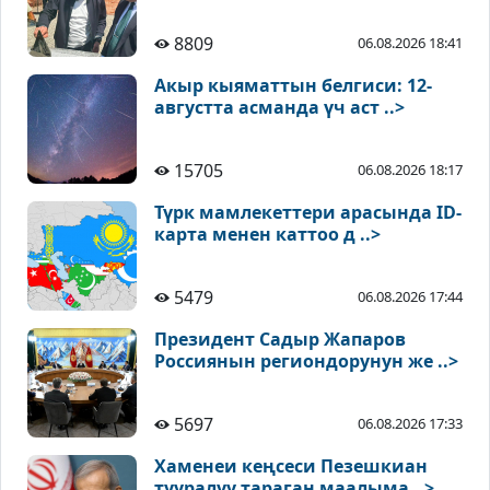
8809
06.08.2026 18:41
Акыр кыяматтын белгиси: 12-
августта асманда үч аст ..>
15705
06.08.2026 18:17
Түрк мамлекеттери арасында ID-
карта менен каттоо д ..>
5479
06.08.2026 17:44
Президент Садыр Жапаров
Россиянын региондорунун же ..>
5697
06.08.2026 17:33
Хаменеи кеңсеси Пезешкиан
тууралуу тараган маалыма ..>