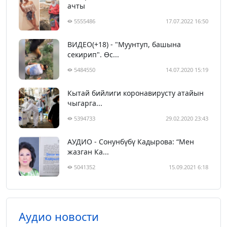
ачты
5555486
17.07.2022 16:50
ВИДЕО(+18) - "Муунтуп, башына
секирип". Өс...
5484550
14.07.2020 15:19
Кытай бийлиги коронавирусту атайын
чыгарга...
5394733
29.02.2020 23:43
АУДИО - Сонунбүбү Кадырова: “Мен
жазган Ка...
5041352
15.09.2021 6:18
Аудио новости