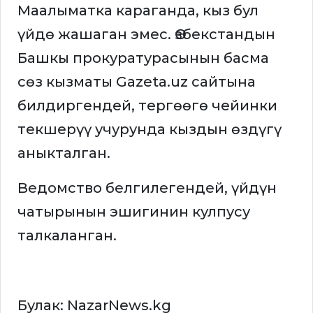
Маалыматка караганда, кыз бул
үйдө жашаган эмес. Өзбекстандын
Башкы прокуратурасынын басма
сөз кызматы Gazeta.uz сайтына
билдиргендей, тергөөгө чейинки
текшерүү учурунда кыздын өздүгү
аныкталган.
Ведомство белгилегендей, үйдүн
чатырынын эшигинин кулпусу
талкаланган.
Булак: NazarNews.kg