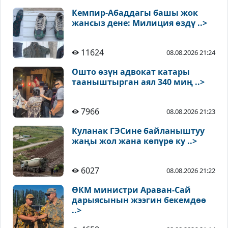
Кемпир-Абаддагы башы жок
жансыз дене: Милиция өздү ..>
11624
08.08.2026 21:24
Ошто өзүн адвокат катары
тааныштырган аял 340 миң ..>
7966
08.08.2026 21:23
Куланак ГЭСине байланыштуу
жаңы жол жана көпүрө ку ..>
6027
08.08.2026 21:22
ӨКМ министри Араван-Сай
дарыясынын жээгин бекемдөө
..>