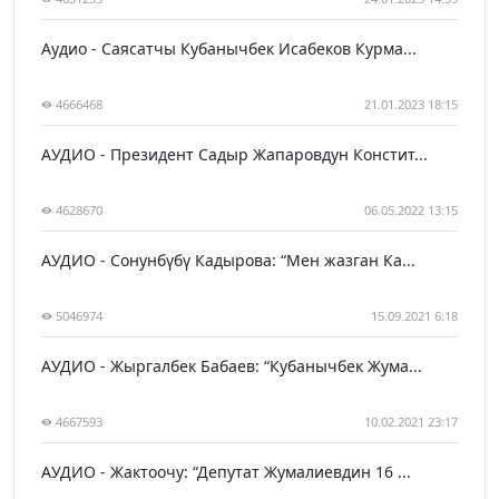
Аудио - Саясатчы Кубанычбек Исабеков Курма...
4666468
21.01.2023 18:15
АУДИО - Президент Садыр Жапаровдун Констит...
4628670
06.05.2022 13:15
АУДИО - Сонунбүбү Кадырова: “Мен жазган Ка...
5046974
15.09.2021 6:18
АУДИО - Жыргалбек Бабаев: “Кубанычбек Жума...
4667593
10.02.2021 23:17
АУДИО - Жактоочу: “Депутат Жумалиевдин 16 ...