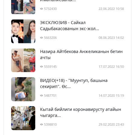
5732430
22.06.2022 10:58
ЭКСКЛЮЗИВ - Сайкал
Садыбакасованын экс-жол...
5663206
08.06.2023 14:02
Назира Айтбекова Анжеликанын бетин
ачты
5559145
17.07.2022 16:50
ВИДЕО(+18) - "Муунтуп, башына
секирип". Өс...
5487701
14.07.2020 15:19
Кытай бийлиги коронавирусту атайын
чыгарга...
5398810
29.02.2020 23:43