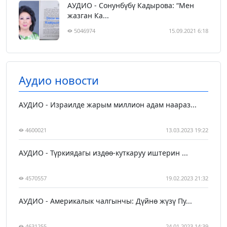
АУДИО - Сонунбүбү Кадырова: “Мен
жазган Ка...
5046974
15.09.2021 6:18
Аудио новости
АУДИО - Израилде жарым миллион адам наараз...
4600021
13.03.2023 19:22
АУДИО - Түркиядагы издөө-куткаруу иштерин ...
4570557
19.02.2023 21:32
АУДИО - Америкалык чалгынчы: Дүйнө жүзү Пу...
4631255
24.01.2023 14:39