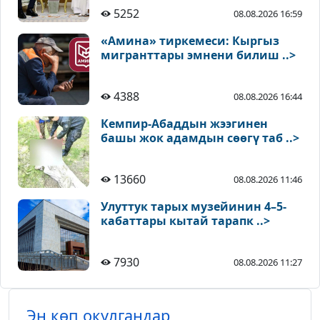
5252
08.08.2026 16:59
«Амина» тиркемеси: Кыргыз
мигранттары эмнени билиш ..>
4388
08.08.2026 16:44
Кемпир-Абаддын жээгинен
башы жок адамдын сөөгү таб ..>
13660
08.08.2026 11:46
Улуттук тарых музейинин 4–5-
кабаттары кытай тарапк ..>
7930
08.08.2026 11:27
Эң көп окулгандар