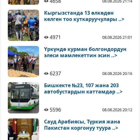
4658
08.08.2026 21:14
Кыргызстанда 13 өлкөдөн
келген тоо куткаруучулары ..>
4971
08.08.2026 21:01
Үркүндө курман болгондордун
элеси мамлекеттин эсин ..>
6237
08.08.2026 20:16
Бишкекте №23, 107 жана 203
автобустардын каттамдар ..>
5596
08.08.2026 20:12
Сауд Арабиясы, Түркия жана
Пакистан коргонуу туура ..>