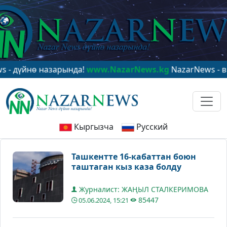
йнө назарында!
www.NazarNews.kg
NazarNews - в центр
Кыргызча
Русский
Ташкентте 16-кабаттан боюн
таштаган кыз каза болду
Журналист: ЖАҢЫЛ СТАЛКЕРИМОВА
85447
05.06.2024, 15:21