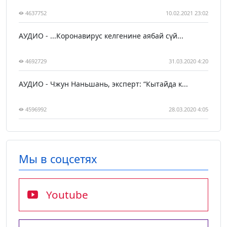
4637752
10.02.2021 23:02
АУДИО - ...Коронавирус келгенине аябай сүй...
4692729
31.03.2020 4:20
АУДИО - Чжун Наньшань, эксперт: “Кытайда к...
4596992
28.03.2020 4:05
Мы в соцсетях
Youtube