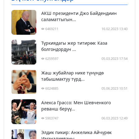
АКШ президенти Джо Байдендиин
саламаттыгын...
6469211
16.02.2023 13:40
Түркиядагы жер титирөө: Каза
болгондордун ...
6259597
05.03.2023 17:54
Жаш жубайлар нике түнүндө
табышмактуу түрд...
6024885
05.06.2023 10:51
Алекса Грассо: Мен Шевченкого
реванш берүү...
5903747
06.03.2023 12:49
Элдик пикир: Анжелика Айчүрөк
Иманалиеваны...