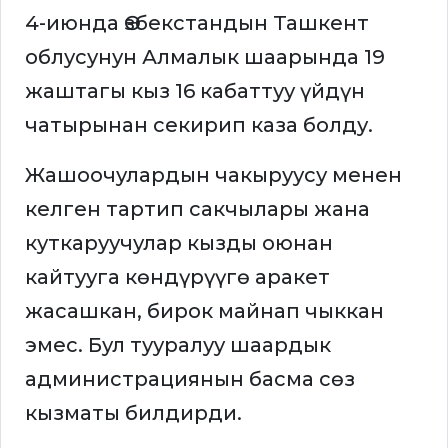
4-июнда Өзбекстандын Ташкент
облусунун Алмалык шаарында 19
жаштагы кыз 16 кабаттуу үйдүн
чатырынан секирип каза болду.
Жашоочулардын чакыруусу менен
келген тартип сакчылары жана
куткаруучулар кызды оюнан
кайтууга көндүрүүгө аракет
жасашкан, бирок майнап чыккан
эмес. Бул тууралуу шаардык
администрациянын басма сөз
кызматы билдирди.