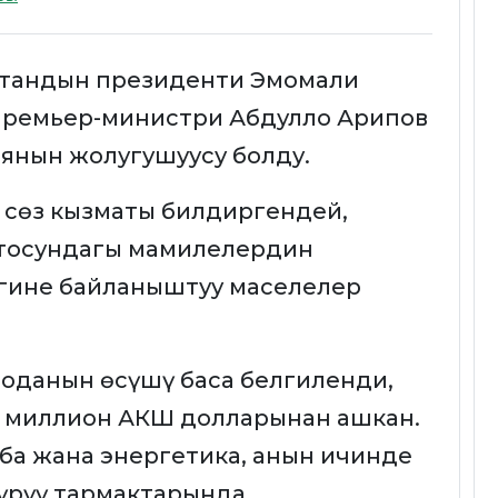
стандын президенти Эмомали
 премьер-министри Абдулло Арипов
янын жолугушуусу болду.
 сөз кызматы билдиргендей,
ртосундагы мамилелердин
егине байланыштуу маселелер
ооданын өсүшү баса белгиленди,
4 миллион АКШ долларынан ашкан.
рба жана энергетика, анын ичинде
үрүү тармактарында