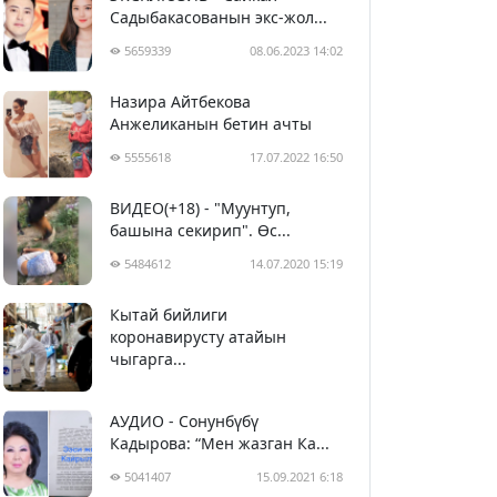
Садыбакасованын экс-жол...
5659339
08.06.2023 14:02
Назира Айтбекова
Анжеликанын бетин ачты
5555618
17.07.2022 16:50
ВИДЕО(+18) - "Муунтуп,
башына секирип". Өс...
5484612
14.07.2020 15:19
Кытай бийлиги
5394773
29.02.2020 23:43
коронавирусту атайын
чыгарга...
АУДИО - Сонунбүбү
Кадырова: “Мен жазган Ка...
5041407
15.09.2021 6:18