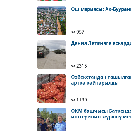
Ош мэриясы: Ак-Бууран
957
Дания Латвияга аскерд
2315
Өзбекстандан ташылган
артка кайтарылды
1199
ӨКМ башчысы Баткендег
иштеринин жүрүшү ме