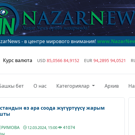
 в центре мирового внимания!
www.NazarNews.kg
Курс валюта
USD
85,0566
84,9152
EUR
94,2895
94,0521
R
Башкы бет
О нас
Категориялар
Архив
На
стандын өз ара соода жүгүртүүсү жарым
ашты
КЕРИМОВА
41074
12.03.2024, 15:00
ры