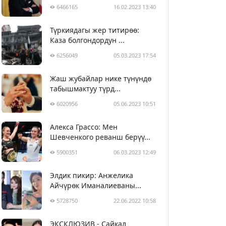
6466165
16.02.2023 13:40
Түркиядагы жер титирөө:
Каза болгондордун ...
6256049
05.03.2023 17:54
Жаш жубайлар нике түнүндө
табышмактуу түрд...
6020956
05.06.2023 10:51
Алекса Грассо: Мен
Шевченкого реванш берүү...
5900351
06.03.2023 12:49
Элдик пикир: Анжелика
Айчүрөк Иманалиеваны...
5728750
22.06.2022 10:58
ЭКСКЛЮЗИВ - Сайкал