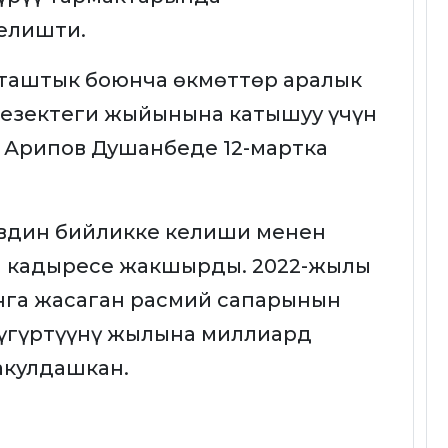
елишти.
таштык боюнча өкмөттөр аралык
езектеги жыйынына катышуу үчүн
 Арипов Душанбеде 12-мартка
евдин бийликке келиши менен
и кадыресе жакшырды. 2022-жылы
нга жасаган расмий сапарынын
жүгүртүүнү жылына миллиард
акулдашкан.