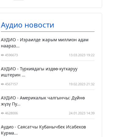
Аудио новости
АУДИО - Израилде жарым миллион адам
наараз...
4596673
13.03.2023 19:22
АУДИО - Түркиядагы издөө-куткаруу
иштерин ...
4567157
19.02.2023 21:32
АУДИО - Америкалык чалгынчы: Дүйнө
жүзү Пу...
4628006
24.01.2023 14:39
Аудио - Саясатчы Кубанычбек Исабеков
Курма...