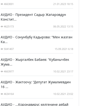
4663001
21.01.2023 18:15
АУДИО - Президент Садыр Жапаровдун
Констит...
4625173
06.05.2022 13:15
АУДИО - Сонунбүбү Кадырова: “Мен жазган
Ка...
5041407
15.09.2021 6:18
АУДИО - Жыргалбек Бабаев: “Кубанычбек
Жума...
4663977
10.02.2021 23:17
АУДИО - Жактоочу: “Депутат Жумалиевдин
16 ...
4634164
10.02.2021 23:02
АУДИО - ...Коронавирус келгенине аябай