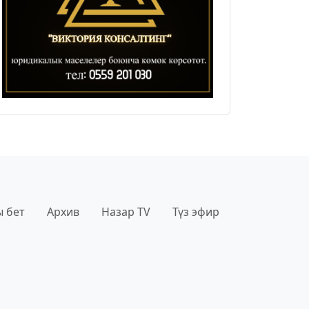
 бет
Архив
Назар TV
Түз эфир