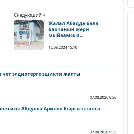
Следующий >
Жалал-Абадда бала
бакчанын жери
ы
мыйзамсыз
менчиктештирилген.
Кылмыш иши козголду
12.03.2024 15:10
н чет элдиктерге эшикти жапты
07.08.2026 9:36
ашчысы Абдулла Арипов Кыргызстанга
07.08.2026 9:35