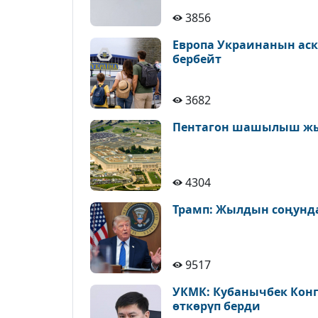
3856
Европа Украинанын аск
бербейт
3682
Пентагон шашылыш ж
4304
Трамп: Жылдын соңунда
9517
УКМК: Кубанычбек Конг
өткөрүп берди