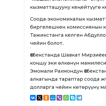
кызматташууну кеңейтүүгө к
Соода-экономикалык кызмат
биргелешкен комиссиянын к
Тажикстанга келген Абдулло
чейин болот.
Өзбекстанда Шавкат Мирзиё
коңшу эки өлкөнүн мамилес
Эмомали Рахмондун Өзбекста
алкагында тараптар соода 
долларга чейин көтөрүүнү м