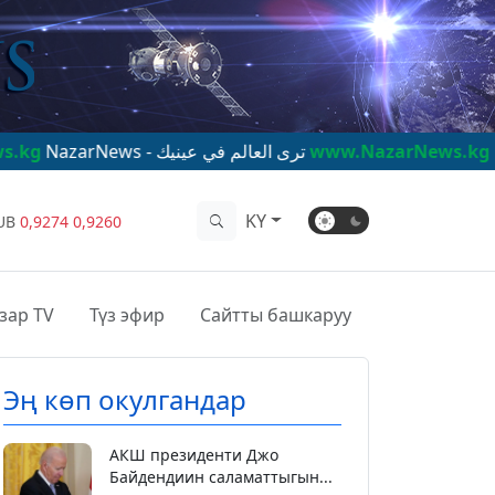
NazarNews - ترى العالم في عينيك
www.NazarNews.kg
NazarNe
KY
UB
0,9274
0,9260
зар TV
Түз эфир
Сайтты башкаруу
Эң көп окулгандар
АКШ президенти Джо
Байдендиин саламаттыгын...