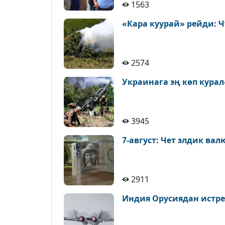
1563
«Кара куурай» рейди: 
2574
Украинага эң көп кура
3945
7-август: Чет элдик ва
2911
Индия Орусиядан истре