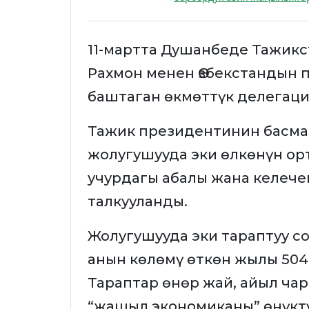
11-мартта Душанбеде Тажик
Рахмон менен Өзбекстандын
баштаган өкмөттүк делегаци
Тажик президентинин басма
жолугушууда эки өлкөнүн о
учурдагы абалы жана келеч
талкууланды.
Жолугушууда эки тараптуу с
анын көлөмү өткөн жылы 50
Тараптар өнөр жай, айыл ча
“жашыл экономиканы” өнүкт