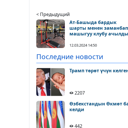
< Предыдущий
Ат-Башыда бардык
шарты менен заманбап
машыгуу клубу ачылд
12.03.2024 14:50
Последние новости
Трамп төрөт үчүн келге
2207
Өзбекстандын Өкмөт б
келди
442