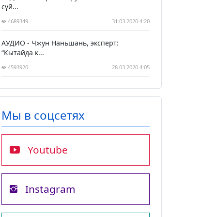
сүй...
4689349
31.03.2020 4:20
АУДИО - Чжун Наньшань, эксперт:
“Кытайда к...
4593920
28.03.2020 4:05
Мы в соцсетях
Youtube
Instagram