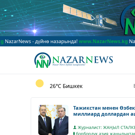
ws - дүйнө назарында!
www.NazarNews.kg
NazarNews -
26°C
Бишкек
Тажикстан менен Өзбек
миллиард доллардан 
Журналист: ЖАҢЫЛ СТАЛ
борбордук азия жаңылыкта