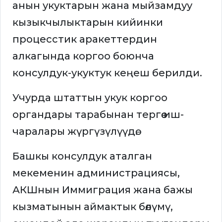
анын укуктарын жана мыйзамдуу
кызыкчылыктарын кийинки
процесстик аракеттердин
алкагында коргоо боюнча
консулдук-укуктук кеңеш берилди.
Учурда штаттын укук коргоо
органдары тарабынан тергөө иш-
чаралары жүргүзүлүүдө.
Башкы консулдук аталган
мекеменин администрациясы,
АКШнын Иммиграция жана бажы
кызматынын аймактык бөлүмү,