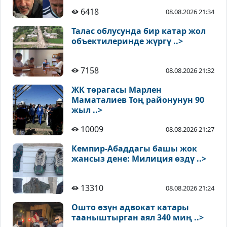
6418
08.08.2026 21:34
Талас облусунда бир катар жол
объектилеринде жүргү ..>
7158
08.08.2026 21:32
ЖК төрагасы Марлен
Маматалиев Тоң районунун 90
жыл ..>
10009
08.08.2026 21:27
Кемпир-Абаддагы башы жок
жансыз дене: Милиция өздү ..>
13310
08.08.2026 21:24
Ошто өзүн адвокат катары
тааныштырган аял 340 миң ..>