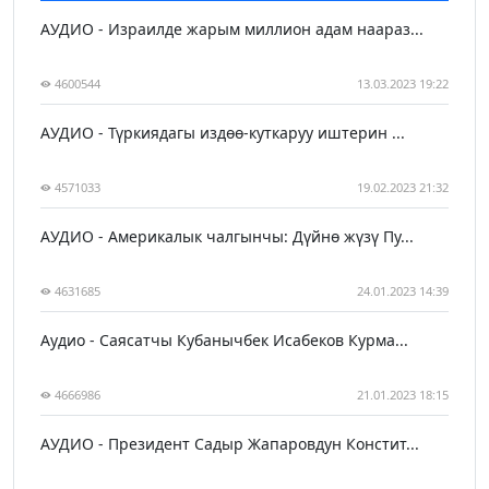
АУДИО - Израилде жарым миллион адам наараз...
4600544
13.03.2023 19:22
АУДИО - Түркиядагы издөө-куткаруу иштерин ...
4571033
19.02.2023 21:32
АУДИО - Америкалык чалгынчы: Дүйнө жүзү Пу...
4631685
24.01.2023 14:39
Аудио - Саясатчы Кубанычбек Исабеков Курма...
4666986
21.01.2023 18:15
АУДИО - Президент Садыр Жапаровдун Констит...