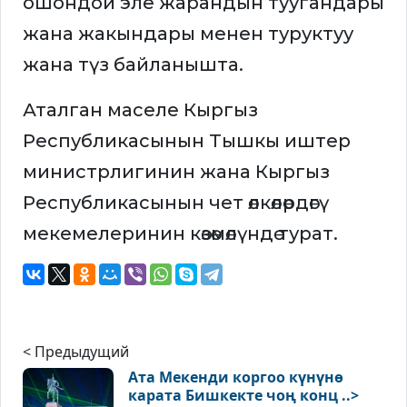
ошондой эле жарандын туугандары
жана жакындары менен туруктуу
жана түз байланышта.
Аталган маселе Кыргыз
Республикасынын Тышкы иштер
министрлигинин жана Кыргыз
Республикасынын чет өлкөлөрдөгү
мекемелеринин көзөмөлүндө турат.
< Предыдущий
Ата Мекенди коргоо күнүнө
карата Бишкекте чоң конц ..>