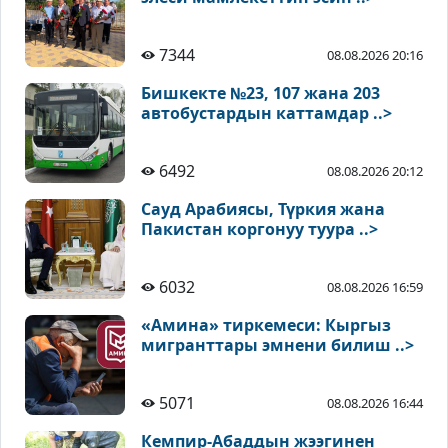
7344
08.08.2026 20:16
Бишкекте №23, 107 жана 203
автобустардын каттамдар ..>
6492
08.08.2026 20:12
Сауд Арабиясы, Түркия жана
Пакистан коргонуу туура ..>
6032
08.08.2026 16:59
«Амина» тиркемеси: Кыргыз
мигранттары эмнени билиш ..>
5071
08.08.2026 16:44
Кемпир-Абаддын жээгинен