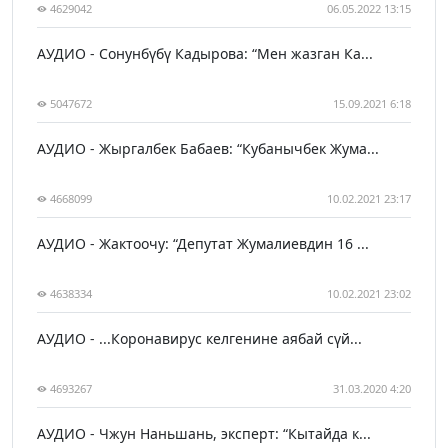
4629042
06.05.2022 13:15
АУДИО - Сонунбүбү Кадырова: “Мен жазган Ка...
5047672
15.09.2021 6:18
АУДИО - Жыргалбек Бабаев: “Кубанычбек Жума...
4668099
10.02.2021 23:17
АУДИО - Жактоочу: “Депутат Жумалиевдин 16 ...
4638334
10.02.2021 23:02
АУДИО - ...Коронавирус келгенине аябай сүй...
4693267
31.03.2020 4:20
АУДИО - Чжун Наньшань, эксперт: “Кытайда к...