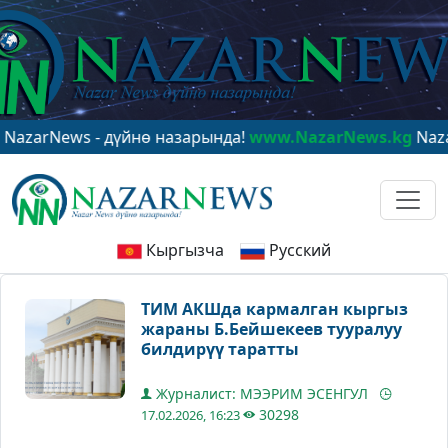
ews - дүйнө назарында!
www.NazarNews.kg
NazarNews 
Кыргызча
Русский
ТИМ АКШда кармалган кыргыз
жараны Б.Бейшекеев тууралуу
билдирүү таратты
Журналист: МЭЭРИМ ЭСЕНГУЛ
30298
17.02.2026, 16:23