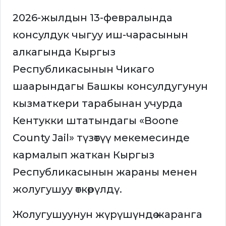
2026-жылдын 13-февралында
консулдук чыгуу иш-чарасынын
алкагында Кыргыз
Республикасынын Чикаго
шаарындагы Башкы консулдугунун
кызматкери тарабынан учурда
Кентукки штатындагы «Boone
County Jail» түзөтүү мекемесинде
кармалып жаткан Кыргыз
Республикасынын жараны менен
жолугушуу өткөрүлдү.
Жолугушуунун жүрүшүндө жаранга