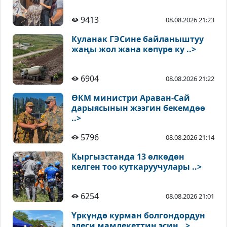
9413
08.08.2026 21:23
Куланак ГЭСине байланыштуу
жаңы жол жана көпүрө ку ..>
6904
08.08.2026 21:22
ӨКМ министри Араван-Сай
дарыясынын жээгин бекемдөө
..>
5796
08.08.2026 21:14
Кыргызстанда 13 өлкөдөн
келген тоо куткаруучулары ..>
6254
08.08.2026 21:01
Үркүндө курман болгондордун
элеси мамлекеттин эсин ..>