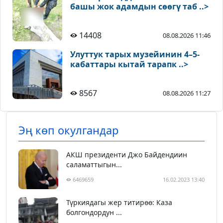
башы жок адамдын сөөгү таб ..>
14408
08.08.2026 11:46
Улуттук тарых музейинин 4–5-
кабаттары кытай тарапк ..>
8567
08.08.2026 11:27
Эң көп окулгандар
АКШ президенти Джо Байдендиин
саламаттыгын...
6469659
16.02.2023 13:40
Түркиядагы жер титирөө: Каза
болгондордун ...