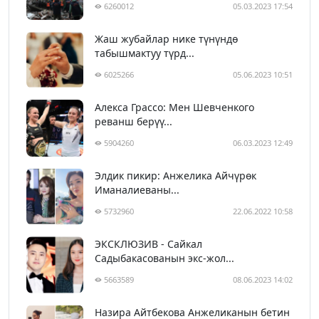
6260012
05.03.2023 17:54
Жаш жубайлар нике түнүндө
табышмактуу түрд...
6025266
05.06.2023 10:51
Алекса Грассо: Мен Шевченкого
реванш берүү...
5904260
06.03.2023 12:49
Элдик пикир: Анжелика Айчүрөк
Иманалиеваны...
5732960
22.06.2022 10:58
ЭКСКЛЮЗИВ - Сайкал
Садыбакасованын экс-жол...
5663589
08.06.2023 14:02
Назира Айтбекова Анжеликанын бетин