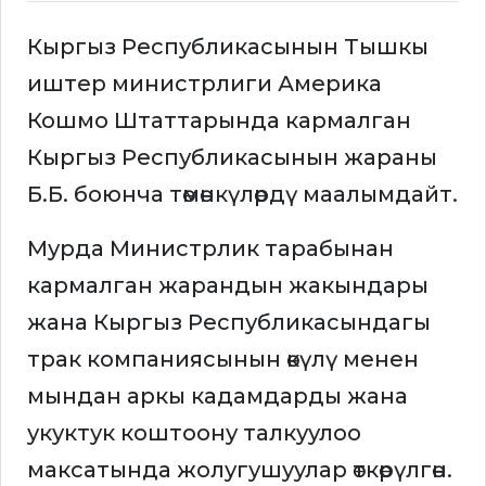
Кыргыз Республикасынын Тышкы
иштер министрлиги Америка
Кошмо Штаттарында кармалган
Кыргыз Республикасынын жараны
Б.Б. боюнча төмөнкүлөрдү маалымдайт.
Мурда Министрлик тарабынан
кармалган жарандын жакындары
жана Кыргыз Республикасындагы
трак компаниясынын өкүлү менен
мындан аркы кадамдарды жана
укуктук коштоону талкуулоо
максатында жолугушуулар өткөрүлгөн.