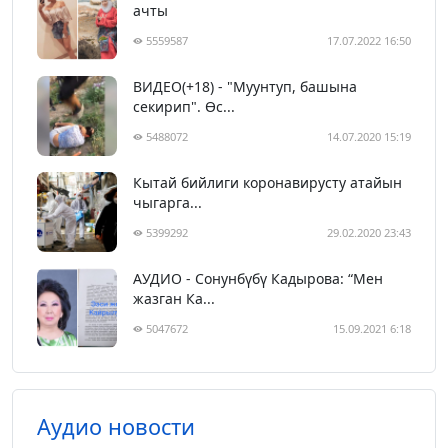
ачты
5559587
17.07.2022 16:50
ВИДЕО(+18) - "Муунтуп, башына
секирип". Өс...
5488072
14.07.2020 15:19
Кытай бийлиги коронавирусту атайын
чыгарга...
5399292
29.02.2020 23:43
АУДИО - Сонунбүбү Кадырова: “Мен
жазган Ка...
5047672
15.09.2021 6:18
Аудио новости