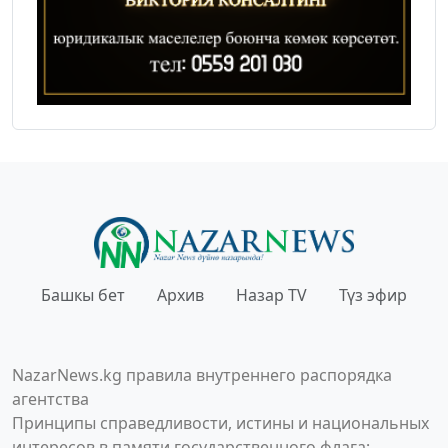
Башкы бет
Архив
Назар TV
Түз эфир
NazarNews.kg правила внутреннего распорядка
агентства
Принципы справедливости, истины и национальных
интересов в памяти государственного флага;