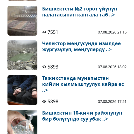
Бишкектеги №2 төрөт үйүнүн
палатасынан кантала таб ..>
7551
07.08.2026 21:15
Челектор мөңгүсүндө изилдөө
жүргүзүлүп, мөңгүлөрдү ..>
5893
07.08.2026 18:02
Тажикстанда мунапыстан
кийин кылмыштуулук кайра өс
..>
5898
07.08.2026 17:51
Бишкектин 10-кичи районунун
бир бөлүгүндө суу убак ..>