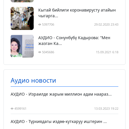
Кытай бийлиги коронавирусту атайын
чыгарга...
5397706
29.02.2020 23:43
АУДИО - Сонунбүбү Кадырова: “Мен
жазган Ка...
5045686
15.09.2021 6:18
Аудио новости
АУДИО - Израилде жарым миллион адам наараз...
4599161
13.03.2023 19:22
АУДИО - Түркиядагы издөө-куткаруу иштерин ...