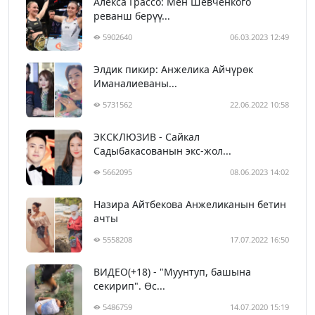
Алекса Грассо: Мен Шевченкого
реванш берүү...
5902640
06.03.2023 12:49
Элдик пикир: Анжелика Айчүрөк
Иманалиеваны...
5731562
22.06.2022 10:58
ЭКСКЛЮЗИВ - Сайкал
Садыбакасованын экс-жол...
5662095
08.06.2023 14:02
Назира Айтбекова Анжеликанын бетин
ачты
5558208
17.07.2022 16:50
ВИДЕО(+18) - "Муунтуп, башына
секирип". Өс...
5486759
14.07.2020 15:19