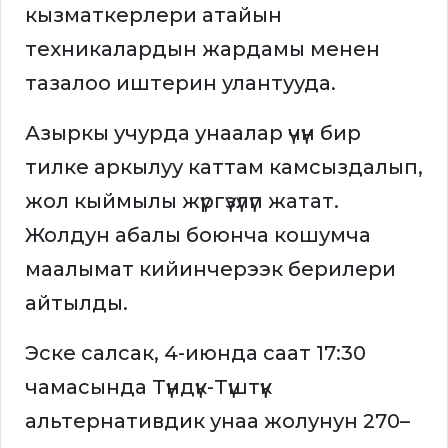
кызматкерлери атайын
техникалардын жардамы менен
тазалоо иштерин улантууда.
Азыркы учурда унаалар үчүн бир
тилке аркылуу каттам камсыздалып,
жол кыймылы жүргүзүлүп жатат.
Жолдун абалы боюнча кошумча
маалымат кийинчерээк берилери
айтылды.
Эске салсак, 4-июнда саат 17:30
чамасында Түндүк-Түштүк
альтернативдик унаа жолунун 270–