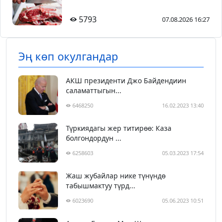
5793
07.08.2026 16:27
Эң көп окулгандар
АКШ президенти Джо Байдендиин
саламаттыгын...
6468250
16.02.2023 13:40
Түркиядагы жер титирөө: Каза
болгондордун ...
6258603
05.03.2023 17:54
Жаш жубайлар нике түнүндө
табышмактуу түрд...
6023690
05.06.2023 10:51