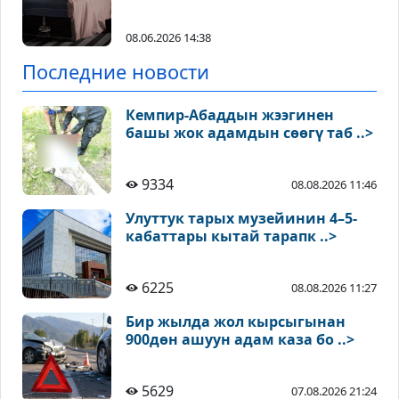
08.06.2026 14:38
Последние новости
Кемпир-Абаддын жээгинен
башы жок адамдын сөөгү таб ..>
9334
08.08.2026 11:46
Улуттук тарых музейинин 4–5-
кабаттары кытай тарапк ..>
6225
08.08.2026 11:27
Бир жылда жол кырсыгынан
900дөн ашуун адам каза бо ..>
5629
07.08.2026 21:24