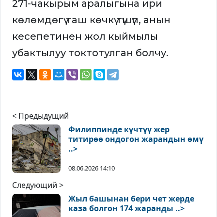
271-чакырым аралыгына ири
көлөмдөгү таш көчкү түшүп, анын
кесепетинен жол кыймылы
убактылуу токтотулган болчу.
< Предыдущий
Филиппинде күчтүү жер
титирөө ондогон жарандын өмү
..>
08.06.2026 14:10
Следующий >
Жыл башынан бери чет жерде
каза болгон 174 жаранды ..>