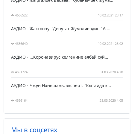
АУДИО - Жыргалбек Бабаев: “Кубанычбек Жума...
4666522
10.02.2021 23:17
АУДИО - Жактоочу: “Депутат Жумалиевдин 16 ...
4636640
10.02.2021 23:02
АУДИО - ...Коронавирус келгенине аябай сүй...
4691724
31.03.2020 4:20
АУДИО - Чжун Наньшань, эксперт: “Кытайда к...
4596164
28.03.2020 4:05
Мы в соцсетях