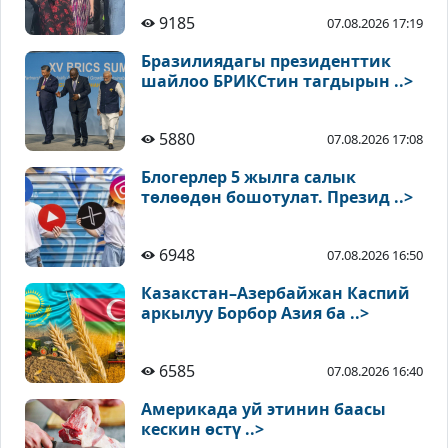
9185
07.08.2026 17:19
Бразилиядагы президенттик
шайлоо БРИКСтин тагдырын ..>
5880
07.08.2026 17:08
Блогерлер 5 жылга салык
төлөөдөн бошотулат. Презид ..>
6948
07.08.2026 16:50
Казакстан–Азербайжан Каспий
аркылуу Борбор Азия ба ..>
6585
07.08.2026 16:40
Америкада уй этинин баасы
кескин өстү ..>