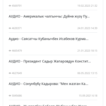
4569791
19.02.2023 21:32
АУДИО - Америкалык чалгынчы: Дүйнө жүзү Пу...
4630371
24.01.2023 14:39
Аудио - Саясатчы Кубанычбек Исабеков Курма...
4665479
21.01.2023 18:15
АУДИО - Президент Садыр Жапаровдун Констит...
4627649
06.05.2022 13:15
АУДИО - Сонунбүбү Кадырова: “Мен жазган Ка...
5045686
15.09.2021 6:18