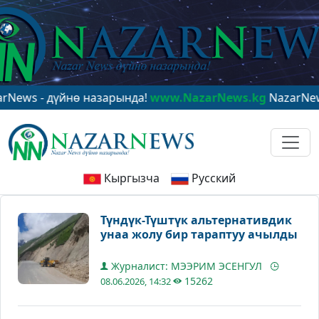
- дүйнө назарында!
www.NazarNews.kg
NazarNews - в 
Кыргызча
Русский
Түндүк-Түштүк альтернативдик
унаа жолу бир тараптуу ачылды
Журналист: МЭЭРИМ ЭСЕНГУЛ
15262
08.06.2026, 14:32