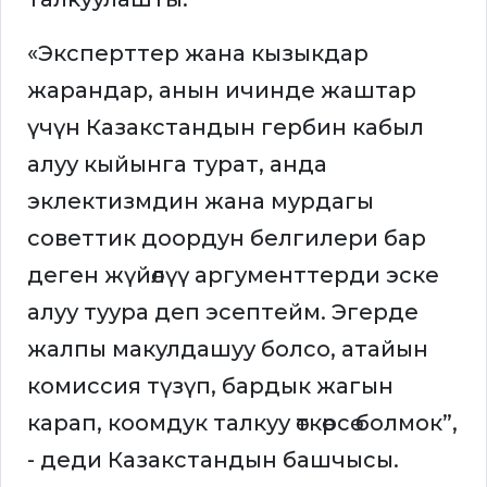
«Эксперттер жана кызыкдар
жарандар, анын ичинде жаштар
үчүн Казакстандын гербин кабыл
алуу кыйынга турат, анда
эклектизмдин жана мурдагы
советтик доордун белгилери бар
деген жүйөлүү аргументтерди эске
алуу туура деп эсептейм. Эгерде
жалпы макулдашуу болсо, атайын
комиссия түзүп, бардык жагын
карап, коомдук талкуу өткөрсө болмок”,
- деди Казакстандын башчысы.