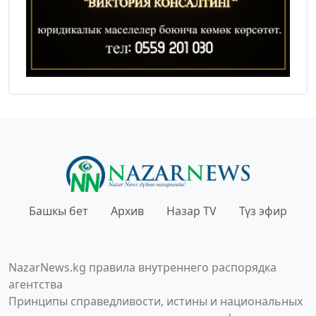
Башкы бет
Архив
Назар TV
Түз эфир
NazarNews.kg правила внутреннего распорядка
агентства
Принципы справедливости, истины и национальных