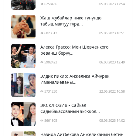
6258436
05.03.2023 17:54
Жаш жубайлар нике түнүндө
табышмактуу түрд...
6023513
05.06.2023 10:51
Алекса Грассо: Мен Шевченкого
реванш берүү...
5902423
06.03.2023 12:49
Элдик пикир: Анжелика Айчүрөк
Иманалиеваны...
5731230
22.06.2022 10:58
ЭКСКЛЮЗИВ - Сайкал
Садыбакасованын экс-жол...
5661805
08.06.2023 14:02
Назира Айтбекова Анжеликанын бетин