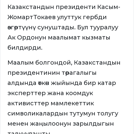
Казакстандын президенти Касым-
ЖомартТокаев улуттук гербди
өзгөртүүнү сунуштады. Бул тууралуу
Ак Ордонун маалымат кызматы
билдирди.
Маалым болгондой, Казакстандын
президентинин төрагалыгы
алдында өткөн жыйында бир катар
эксперттер жана коомдук
активисттер мамлекеттик
символикалардын тутумун толугу
менен жаңылоонун зарылдыгын
талкуулашты.