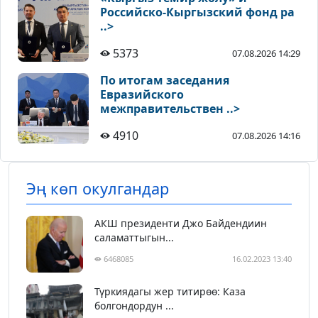
Российско-Кыргызский фонд ра
..>
5373
07.08.2026 14:29
По итогам заседания
Евразийского
межправительствен ..>
4910
07.08.2026 14:16
Эң көп окулгандар
АКШ президенти Джо Байдендиин
саламаттыгын...
6468085
16.02.2023 13:40
Түркиядагы жер титирөө: Каза
болгондордун ...