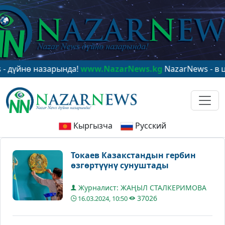
йнө назарында!
www.NazarNews.kg
NazarNews - в центр
Кыргызча
Русский
Токаев Казакстандын гербин
өзгөртүүнү сунуштады
Журналист: ЖАҢЫЛ СТАЛКЕРИМОВА
37026
16.03.2024, 10:50