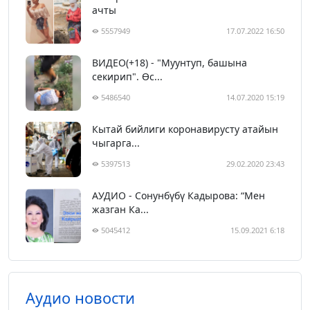
ачты
5557949
17.07.2022 16:50
ВИДЕО(+18) - "Муунтуп, башына
секирип". Өс...
5486540
14.07.2020 15:19
Кытай бийлиги коронавирусту атайын
чыгарга...
5397513
29.02.2020 23:43
АУДИО - Сонунбүбү Кадырова: “Мен
жазган Ка...
5045412
15.09.2021 6:18
Аудио новости