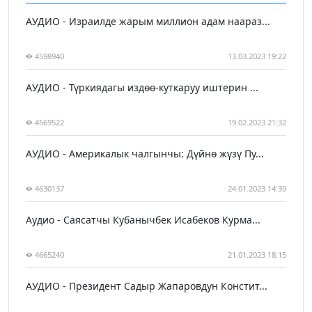
АУДИО - Израилде жарым миллион адам наараз...
4598940
13.03.2023 19:22
АУДИО - Түркиядагы издөө-куткаруу иштерин ...
4569522
19.02.2023 21:32
АУДИО - Америкалык чалгынчы: Дүйнө жүзү Пу...
4630137
24.01.2023 14:39
Аудио - Саясатчы Кубанычбек Исабеков Курма...
4665240
21.01.2023 18:15
АУДИО - Президент Садыр Жапаровдун Констит...