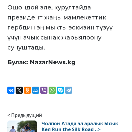
Ошондой эле, курултайда
президент жаңы мамлекеттик
гербдин эң мыкты эскизин түзүү
үчүн ачык сынак жарыялоону
сунуштады.
Булак: NazarNews.kg
< Предыдущий
Чолпон-Атада эл аралык Ысык-
Көл Run the Silk Road ..>