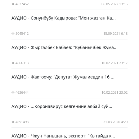
4627452
06.05.2022 13:15
АУДИО - Сонунбүбү Кадырова: “Мен жазган Ка...
5045412
15.09.2021 6:18
АУДИО - Жыргалбек Бабаев: “Кубанычбек Жума...
4666313
10.02.2021 23:17
АУДИО - Жактоочу: “Депутат Жумалиевдин 16 ...
4636444
10.02.2021 23:02
АУДИО - ...Коронавирус келгенине аябай сүй...
4691493
31.03.2020 4:20
АУДИО - Чжун Наньшань, эксперт: “Кытайда к...