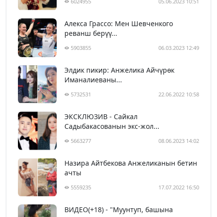
6024955
05.06.2023 10:51
Алекса Грассо: Мен Шевченкого
реванш берүү...
5903855
06.03.2023 12:49
Элдик пикир: Анжелика Айчүрөк
Иманалиеваны...
5732531
22.06.2022 10:58
ЭКСКЛЮЗИВ - Сайкал
Садыбакасованын экс-жол...
5663277
08.06.2023 14:02
Назира Айтбекова Анжеликанын бетин
ачты
5559235
17.07.2022 16:50
ВИДЕО(+18) - "Муунтуп, башына