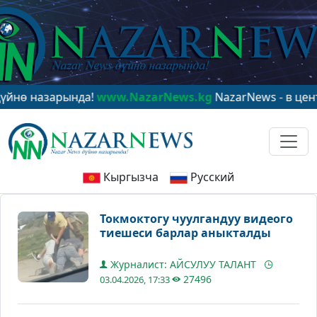
зарында!
www.NazarNews.kg
NazarNews - в центре мир
Кыргызча
Русский
Токмоктогу чуулгандуу видеого
тиешеси барлар аныкталды
Журналист: АЙСУЛУУ ТАЛАНТ
27496
03.04.2026, 17:33