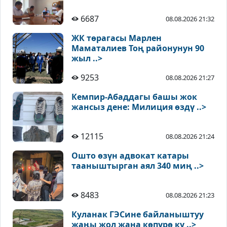
6687
08.08.2026 21:32
ЖК төрагасы Марлен
Маматалиев Тоң районунун 90
жыл ..>
9253
08.08.2026 21:27
Кемпир-Абаддагы башы жок
жансыз дене: Милиция өздү ..>
12115
08.08.2026 21:24
Ошто өзүн адвокат катары
тааныштырган аял 340 миң ..>
8483
08.08.2026 21:23
Куланак ГЭСине байланыштуу
жаңы жол жана көпүрө ку ..>