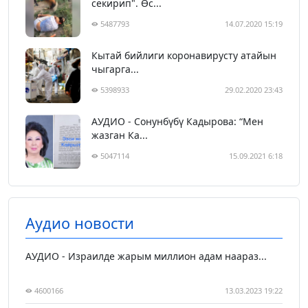
секирип". Өс...
5487793
14.07.2020 15:19
Кытай бийлиги коронавирусту атайын
чыгарга...
5398933
29.02.2020 23:43
АУДИО - Сонунбүбү Кадырова: “Мен
жазган Ка...
5047114
15.09.2021 6:18
Аудио новости
АУДИО - Израилде жарым миллион адам наараз...
4600166
13.03.2023 19:22