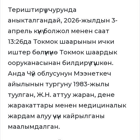
Териштирүү учурунда
аныкталгандай, 2026-жылдын 3-
апрель күнү болжол менен саат
13:26да Токмок шаарынын ички
иштер бөлүмүнө Токмок шаардык
ооруканасынан билдирүү түшкөн.
Анда Чүй облусунун Мээнеткеч
айылынын тургуну 1983-жылы
туулган, Ж.Н. аттуу жаран, дене
жаракаттары менен медициналык
жардам алуу үчүн кайрылганы
маалымдалган.