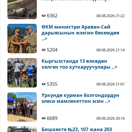
6362
08.08.2026 21:22
ӨКМ министри Араван-Сай
дарыясынын жээгин бекемдөө
..>
5204
08.08.2026 21:14
Кыргызстанда 13 өлкөдөн
келген тоо куткаруучулары ..>
5355
08.08.2026 21:01
Үркүндө курман болгондордун
элеси мамлекеттин эсин ..>
6689
08.08.2026 20:16
Бишкекте №23, 107 жана 203