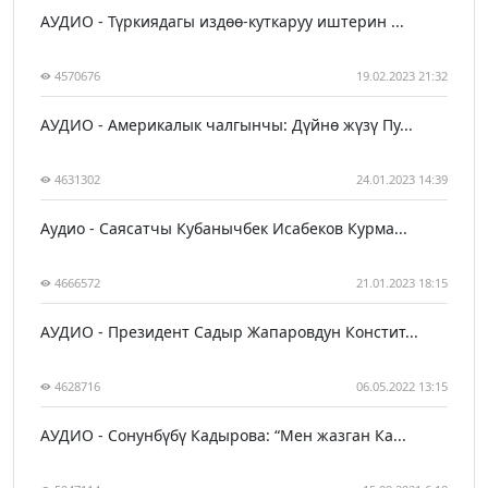
АУДИО - Түркиядагы издөө-куткаруу иштерин ...
4570676
19.02.2023 21:32
АУДИО - Америкалык чалгынчы: Дүйнө жүзү Пу...
4631302
24.01.2023 14:39
Аудио - Саясатчы Кубанычбек Исабеков Курма...
4666572
21.01.2023 18:15
АУДИО - Президент Садыр Жапаровдун Констит...
4628716
06.05.2022 13:15
АУДИО - Сонунбүбү Кадырова: “Мен жазган Ка...