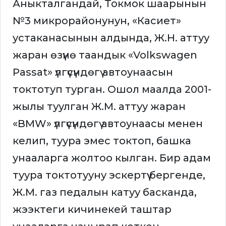
Аныкталгандай, Токмок шаарынын
№3 микрорайонунун, «Касиет»
устаканасынын алдында, Ж.Н. аттуу
жаран өзүнө таандык «Volkswagen
Passat» үлгүсүндөгү автоунаасын
токтотуп турган. Ошол маалда 2001-
жылы туулган Ж.М. аттуу жаран
«BMW» үлгүсүндөгү автоунаасы менен
келип, туура эмес токтоп, башка
унааларга жолтоо кылган. Бир адам
туура токтотууну эскертүү бергенде,
Ж.М. газ педалын катуу басканда,
жээктеги кичинекей таштар