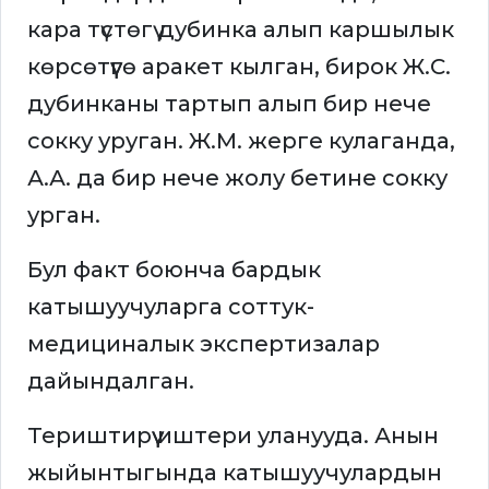
кара түстөгү дубинка алып каршылык
көрсөтүүгө аракет кылган, бирок Ж.С.
дубинканы тартып алып бир нече
сокку уруган. Ж.М. жерге кулаганда,
А.А. да бир нече жолу бетине сокку
урган.
Бул факт боюнча бардык
катышуучуларга соттук-
медициналык экспертизалар
дайындалган.
Териштирүү иштери уланууда. Анын
жыйынтыгында катышуучулардын