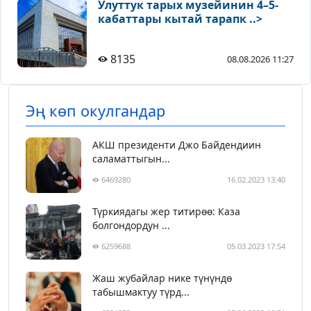
Улуттук тарых музейинин 4–5-
кабаттары кытай тарапк ..>
8135
08.08.2026 11:27
Эң көп окулгандар
АКШ президенти Джо Байдендиин
саламаттыгын...
6469280
16.02.2023 13:40
Түркиядагы жер титирөө: Каза
болгондордун ...
6259688
05.03.2023 17:54
Жаш жубайлар нике түнүндө
табышмактуу түрд...