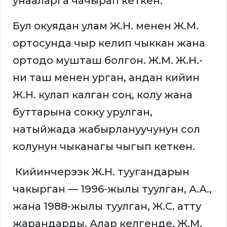
унааларга чачырап кеткен.
Бул окуядан улам Ж.Н. менен Ж.М.
ортосунда чыр келип чыккан жана
ортодо мушташ болгон. Ж.М. Ж.Н.-
ни таш менен урган, андан кийин
Ж.Н. кулап калган соң, колу жана
буттарына сокку урулган,
натыйжада жабырлануучунун сол
колунун чыканагы чыгып кеткен.
Кийинчерээк Ж.Н. туугандарын
чакырган — 1996-жылы туулган, А.А.,
жана 1988-жылы туулган, Ж.С. атту
жарандарды. Алар келгенде, Ж.М.