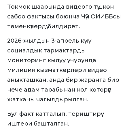
Токмок шаарында видеого түшкөн
сабоо фактысы боюнча Чүй ОИИББсы
төмөнкүлөрдү билдирет.
2026-жылдын 3-апрель күнү
социалдык тармактарды
мониторинг кылуу учурунда
милиция кызматкерлери видео
аныкташкан, анда бир жаранга бир
нече адам тарабынан кол көтөрүп
жатканы чагылдырылган.
Бул факт катталып, териштирүү
иштери башталган.