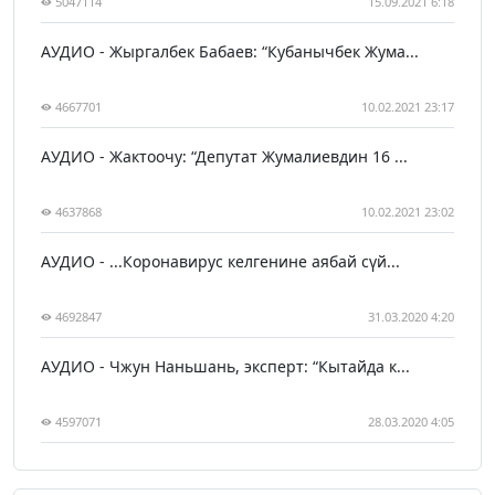
5047114
15.09.2021 6:18
АУДИО - Жыргалбек Бабаев: “Кубанычбек Жума...
4667701
10.02.2021 23:17
АУДИО - Жактоочу: “Депутат Жумалиевдин 16 ...
4637868
10.02.2021 23:02
АУДИО - ...Коронавирус келгенине аябай сүй...
4692847
31.03.2020 4:20
АУДИО - Чжун Наньшань, эксперт: “Кытайда к...
4597071
28.03.2020 4:05