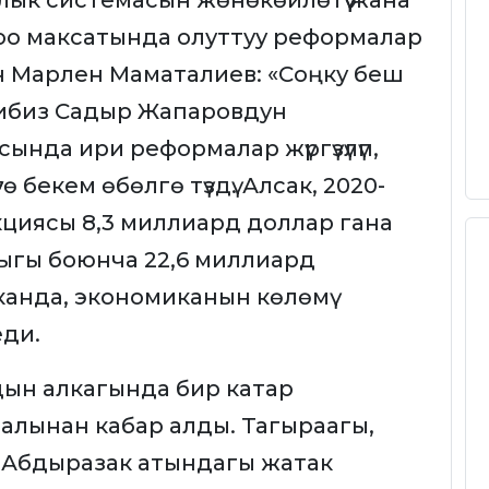
лык системасын жөнөкөйлөтүү жана
оо максатында олуттуу реформалар
гон Марлен Маматалиев: «Соңку беш
ибиз Садыр Жапаровдун
ында ири реформалар жүргүзүлүп,
үгө бекем өбөлгө түздү. Алсак, 2020-
кциясы 8,3 миллиард доллар гана
ыгы боюнча 22,6 миллиард
канда, экономиканын көлөмү
еди.
ын алкагында бир катар
лынан кабар алды. Тагыраагы,
 Абдыразак атындагы жатак