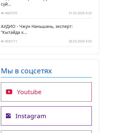
сүй...
4687570
31.03.2020 4:20
АУДИО - Чжун Наньшань, эксперт:
“Кытайда к...
4592111
28.03.2020 4:05
Мы в соцсетях
Youtube
Instagram