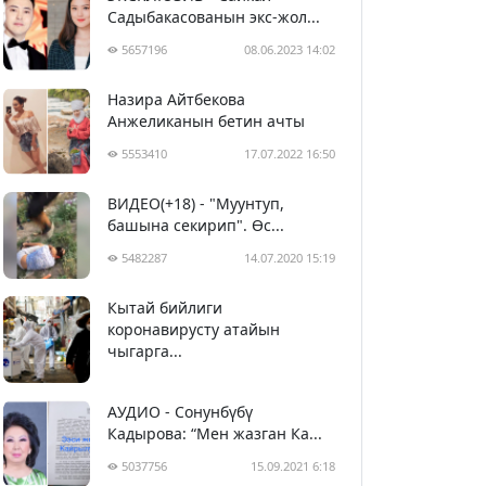
Садыбакасованын экс-жол...
5657196
08.06.2023 14:02
Назира Айтбекова
Анжеликанын бетин ачты
5553410
17.07.2022 16:50
ВИДЕО(+18) - "Муунтуп,
башына секирип". Өс...
5482287
14.07.2020 15:19
Кытай бийлиги
5393106
29.02.2020 23:43
коронавирусту атайын
чыгарга...
АУДИО - Сонунбүбү
Кадырова: “Мен жазган Ка...
5037756
15.09.2021 6:18