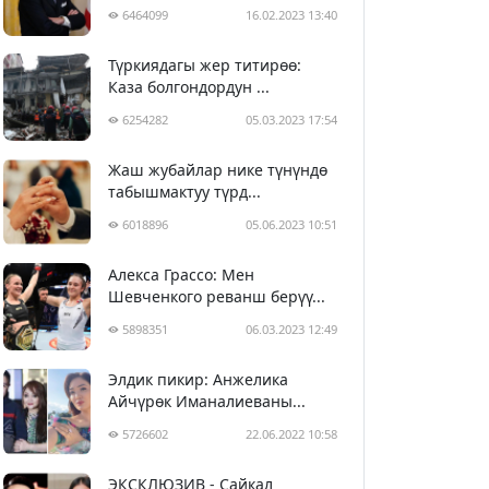
6464099
16.02.2023 13:40
Түркиядагы жер титирөө:
Каза болгондордун ...
6254282
05.03.2023 17:54
Жаш жубайлар нике түнүндө
табышмактуу түрд...
6018896
05.06.2023 10:51
Алекса Грассо: Мен
Шевченкого реванш берүү...
5898351
06.03.2023 12:49
Элдик пикир: Анжелика
Айчүрөк Иманалиеваны...
5726602
22.06.2022 10:58
ЭКСКЛЮЗИВ - Сайкал