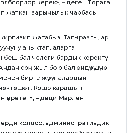
долбоорлор керек», – деген Төрага
ып жаткан аарычылык чарбасы
киргизип жатабыз. Тагыраагы, ар
уучуну аныктап, аларга
беш бал челеги бардык керектүү
ндан соң жыл бою бал өндүрүшүнө
менен бирге жүрүп, алардын
мөктөшөт. Кошо карашып,
 үйрөтөт», – деди Марлен
ерди колдоо, административдик