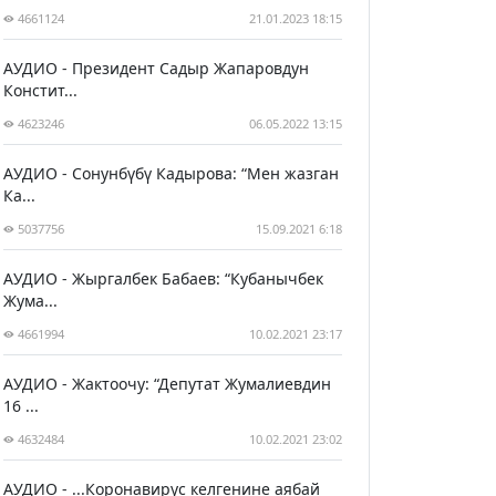
4661124
21.01.2023 18:15
АУДИО - Президент Садыр Жапаровдун
Констит...
4623246
06.05.2022 13:15
АУДИО - Сонунбүбү Кадырова: “Мен жазган
Ка...
5037756
15.09.2021 6:18
АУДИО - Жыргалбек Бабаев: “Кубанычбек
Жума...
4661994
10.02.2021 23:17
АУДИО - Жактоочу: “Депутат Жумалиевдин
16 ...
4632484
10.02.2021 23:02
АУДИО - ...Коронавирус келгенине аябай