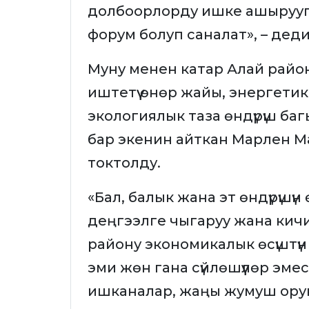
долбоорлорду ишке ашырууга
форум болуп саналат», – дед
Муну менен катар Алай район
иштетүү өнөр жайы, энергети
экологиялык таза өндүрүш б
бар экенин айткан Марлен Ма
токтолду.
«Бал, балык жана эт өндүрүшүн 
деңгээлге чыгаруу жана кич
району экономикалык өсүштүн к
эми жөн гана сүйлөшүүлөр эм
ишканалар, жаңы жумуш ору