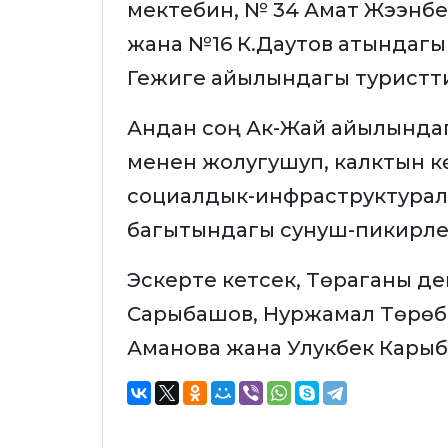
мектебин, № 34 Амат Жээнбе
жана №16 К.Даутов атындагы б
Гежиге айылындагы туристт
Андан соң Ак-Жай айылындагы
менен жолугушуп, калктын кө
социалдык-инфраструктуралык
багытындагы сунуш-пикирле
Эскерте кетсек, Төраганы де
Сарыбашов, Нуржамал Төрөбе
Аманова жана Улукбек Карыб