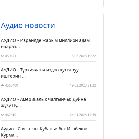
Аудио новости
АУДИО - Израилде жарым миллион адам
наараз...
4594711
13.03.2023 19:22
АУДИО - Түркиядагы издөө-куткаруу
иштерин ...
4565400
19.02.2023 21:32
АУДИО - Америкалык чалгынчы: Дүйнө
жүзү Пу...
4626101
24.01.2023 14:39
Аудио - Саясатчы Кубанычбек Исабеков
Курма...