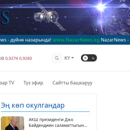
зарында!
www.NazarNews.kg
NazarNews - в центре мир
KY
UB
0,9274
0,9260
зар TV
Түз эфир
Сайтты башкаруу
Эң көп окулгандар
АКШ президенти Джо
Байдендиин саламаттыгын...