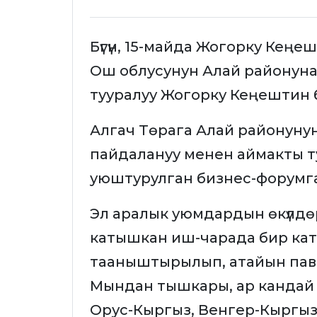
Бүгүн, 15-майда Жогорку Кең
Ош облусунун Алай районуна
тууралуу Жогорку Кеңештин 
Алгач Төрага Алай районун
пайдалануу менен аймакты тур
уюштурулган бизнес-форумг
Эл аралык уюмдардын өкүлдө
катышкан иш-чарада бир ка
тааныштырылып, атайын пав
Мындан тышкары, ар кандай
Орус-Кыргыз, Венгер-Кыргыз