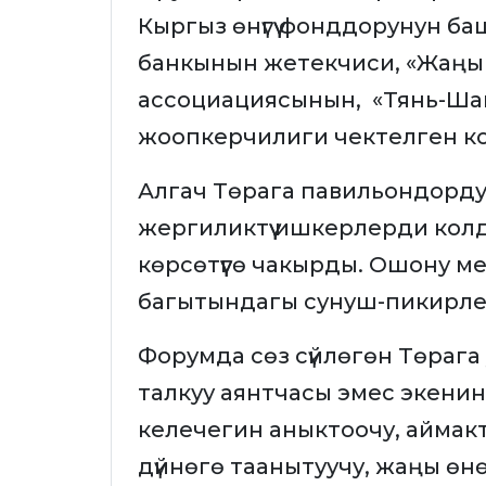
Кыргыз өнүгүү фонддорунун баш
банкынын жетекчиси, «Жаңы
ассоциациясынын, «Тянь-Ша
жоопкерчилиги чектелген ко
Алгач Төрага павильондорду
жергиликтүү ишкерлерди ко
көрсөтүүгө чакырды. Ошону ме
багытындагы сунуш-пикирле
Форумда сөз сүйлөгөн Төраг
талкуу аянтчасы эмес экенин
келечегин аныктоочу, аймакты
дүйнөгө таанытуучу, жаңы өнөкт