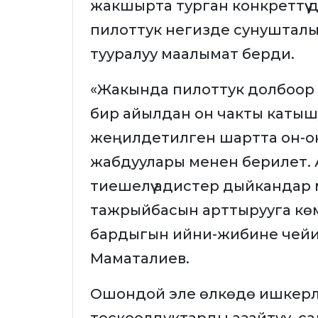
жакшырта турган конкреттүү 
пилоттук негизде сунуштал
тууралуу маалымат берди.
«Жакында пилоттук долбоор 
бир айылдан он чакты катыш
жеңилдетилген шартта он-он 
жабдуулары менен берилет. А
тиешелүү адистер дыйкандар 
тажрыйбасын арттырууга кө
бардыгын ийни-жибине чейин
Маматалиев.
Ошондой эле өлкөдө ишкерл