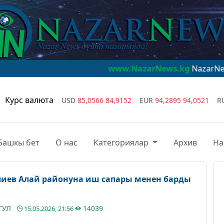
www.NazarNews.kg
NazarNews - дүйнө на
Курс валюта
USD
85,0566
84,9152
EUR
94,2895
94,0521
R
Башкы бет
О нас
Категориялар
Архив
На
лиев Алай районуна иш сапары менен барды
ГУЛ
14039
15.05.2026, 21:56