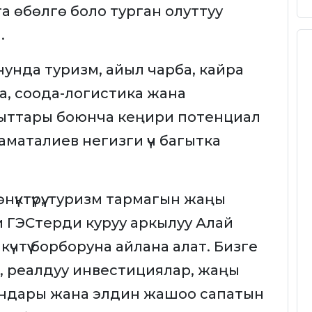
 өбөлгө боло турган олуттуу
и.
унда туризм, айыл чарба, кайра
ка, соода-логистика жана
агыттары боюнча кеңири потенциал
маталиев негизги үч багытка
өнүктүрүү, туризм тармагын жаңы
и ГЭСтерди куруу аркылуу Алай
үчтүү борборуна айлана алат. Бизге
ес, реалдуу инвестициялар, жаңы
ндары жана элдин жашоо сапатын