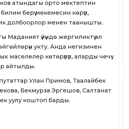
ков атындагы орто мектептин
илим берүү мекемесин көрүп,
ик долбоорлор менен таанышты.
 Маданият үйүндө жергиликтүү эл
йгөйлөрүн укту. Анда негизинен
 маселелер көтөрүлүп, аларды чечүү
р айтылды.
путаттар Улан Примов, Таалайбек
кова, Бекмурза Эргешов, Салтанат
ек уулу коштоп барды.