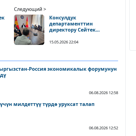
Следующий >
ек
Консулдук
департаменттин
директору Сейтек
Жумакадыр уулу тигүү
өнөр жайынын өкүлдөрү
15.05.2026 22:04
менен жолугушуу өткөрдү
ыргызстан-Россия экономикалык форумунун
дү
06.08.2026 12:58
үчүн милдеттүү түрдө уруксат талап
06.08.2026 12:52