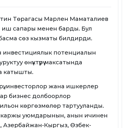
ештин Төрагасы Марлен Маматалиев
 иш сапары менен барды. Бул
басма сөз кызматы билдирди.
ун инвестициялык потенциалын
уктуу өнүктүрүү максатында
а катышты.
рү, инвесторлор жана ишкерлер
тар бизнес долбоорлор
ильон көргөзмөлөр тартууланды.
 каржы уюмдарынын, анын ичинен
, Азербайжан-Кыргыз, Өзбек-