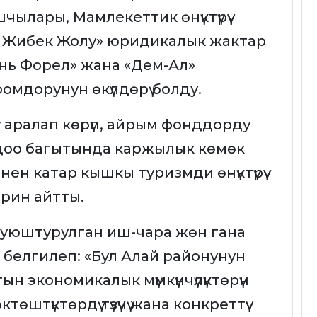
чылары, Мамлекеттик өнүктүрүү
 Жибек Жолу» юридикалык жактар
нь Форел» жана «Дем-Ал»
омдорунун өкүлдөрү болду.
 аралап көрүп, айрым фонддорду
лдоо багытында каржылык көмөк
нен катар кышкы туризмди өнүктүрүү
рин айтты.
а уюштурулган иш-чара жөн гана
 белгилеп: «Бул Алай районунун
н экономикалык мүмкүнчүлүктөрүн
өштүктөрдү түзүүчү жана конкреттүү