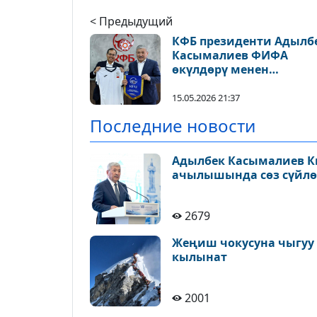
< Предыдущий
КФБ президенти Адылб
Касымалиев ФИФА
өкүлдөрү менен
жолугушту
15.05.2026 21:37
Последние новости
Адылбек Касымалиев К
ачылышында сөз сүйлө
2679
Жеңиш чокусуна чыгуу 
кылынат
2001