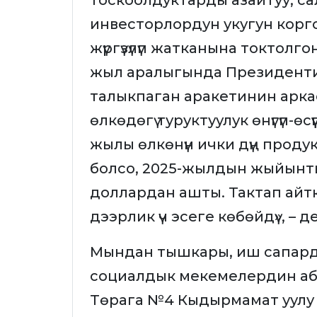
тоскоолдуктарды азайтуу, са
инвесторлордун укугун корг
жүргүзүлүп жатканына токтол
жыл аралыгында Президент
талыкпаган аракетинин аркас
өлкөдөгү туруктуулук өнүгүп-өсү
жылы өлкөнүн ички дүң проду
болсо, 2025-жылдын жыйынт
доллардан ашты. Тактап айт
дээрлик үч эсеге көбөйдү», – д
Мындан тышкары, иш сапард
социалдык мекемелердин аба
Төрага №4 Кыдырмамат уулу