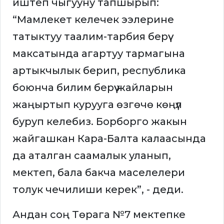
иштеп чыгууну тапшырып:
“Мамлекет келечек ээлерине
татыктуу таалим-тарбия берүү
максатында агартуу тармагына
артыкчылык берип, республика
боюнча билим берүү жайларын
жаңыртып курууга өзгөчө көңүл
буруп келебиз. Борборго жакын
жайгашкан Кара-Балта калаасында
да аталган саамалык уланып,
мектеп, бала бакча маселелери
толук чечилиши керек”, - деди.
Андан соң Төрага №7 мектепке