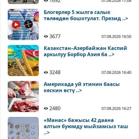
1692
07.08.2026 17:08
Блогерлер 5 жылга салык
төлөөдөн бошотулат. Презид ..>
3677
07.08.2026 16:50
Казакстан–Азербайжан Каспий
аркылуу Борбор Азия ба ..>
3248
07.08.2026 16:40
Америкада уй этинин баасы
кескин өстү ..>
2480
07.08.2026 16:27
«Манас» бажысы 42 даана
алтын буюмду мыйзамсыз таш
..>