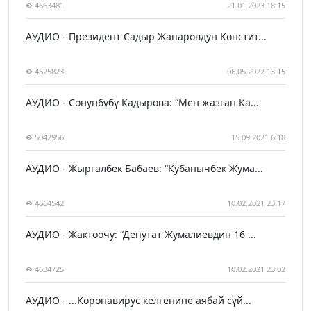
4663481
21.01.2023 18:15
АУДИО - Президент Садыр Жапаровдун Констит...
4625823
06.05.2022 13:15
АУДИО - Сонунбүбү Кадырова: “Мен жазган Ка...
5042956
15.09.2021 6:18
АУДИО - Жыргалбек Бабаев: “Кубанычбек Жума...
4664542
10.02.2021 23:17
АУДИО - Жактоочу: “Депутат Жумалиевдин 16 ...
4634725
10.02.2021 23:02
АУДИО - ...Коронавирус келгенине аябай сүй...