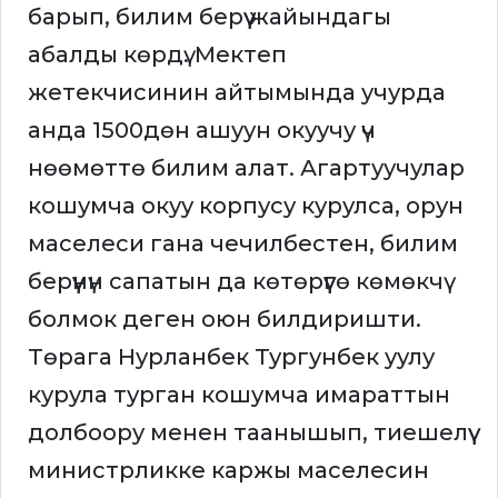
барып, билим берүү жайындагы
абалды көрдү. Мектеп
жетекчисинин айтымында учурда
анда 1500дөн ашуун окуучу үч
нөөмөттө билим алат. Агартуучулар
кошумча окуу корпусу курулса, орун
маселеси гана чечилбестен, билим
берүүнүн сапатын да көтөрүүгө көмөкчү
болмок деген оюн билдиришти.
Төрага Нурланбек Тургунбек уулу
курула турган кошумча имараттын
долбоору менен таанышып, тиешелүү
министрликке каржы маселесин