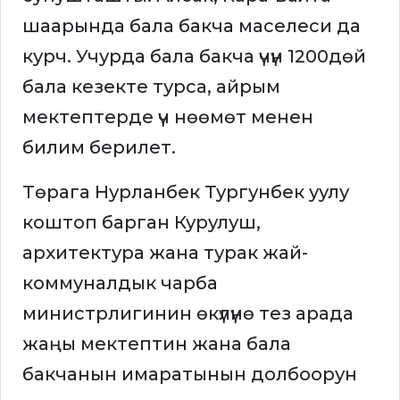
шаарында бала бакча маселеси да
курч. Учурда бала бакча үчүн 1200дөй
бала кезекте турса, айрым
мектептерде үч нөөмөт менен
билим берилет.
Төрага Нурланбек Тургунбек уулу
коштоп барган Курулуш,
архитектура жана турак жай-
коммуналдык чарба
министрлигинин өкүлүнө тез арада
жаңы мектептин жана бала
бакчанын имаратынын долбоорун