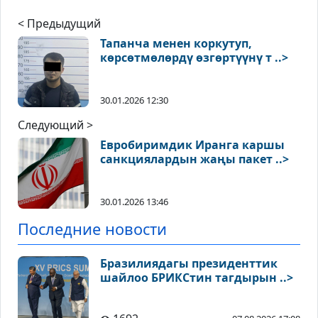
< Предыдущий
Тапанча менен коркутуп,
көрсөтмөлөрдү өзгөртүүнү т ..>
30.01.2026 12:30
Следующий >
Евробиримдик Иранга каршы
санкциялардын жаңы пакет ..>
30.01.2026 13:46
Последние новости
Бразилиядагы президенттик
шайлоо БРИКСтин тагдырын ..>