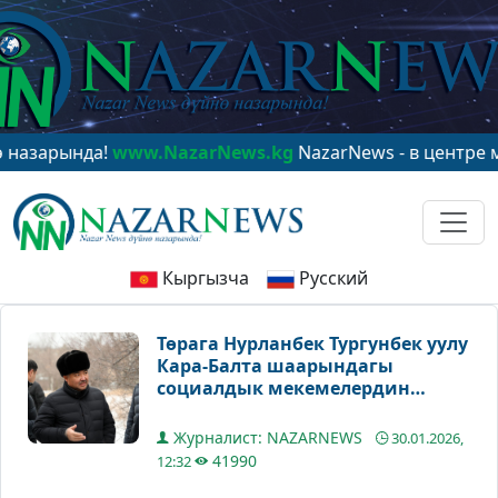
нда!
www.NazarNews.kg
NazarNews - в центре мировог
Кыргызча
Русский
Төрага Нурланбек Тургунбек уулу
Кара-Балта шаарындагы
социалдык мекемелердин
абалынан кабар алды
Журналист: NAZARNEWS
30.01.2026,
41990
12:32