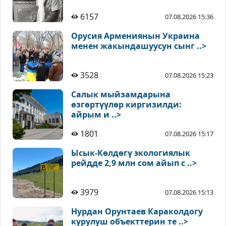
6157
07.08.2026 15:36
Орусия Армениянын Украина
менен жакындашуусун сынг ..>
3528
07.08.2026 15:23
Салык мыйзамдарына
өзгөртүүлөр киргизилди:
айрым и ..>
1801
07.08.2026 15:17
Ысык-Көлдөгү экологиялык
рейдде 2,9 млн сом айып с ..>
3979
07.08.2026 15:13
Нурдан Орунтаев Караколдогу
курулуш объекттерин те ..>