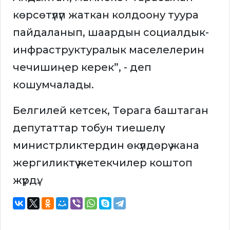
көрсөтүлүп жаткан колдоону туура
пайдаланып, шаардын социалдык-
инфраструктуралык маселелерин
чечишиңер керек”, - деп
кошумчалады.
Белгилей кетсек, Төрага баштаган
депутаттар тобун тиешелүү
министрликтердин өкүлдөрү жана
жергиликтүү жетекчилер коштоп
жүрдү.