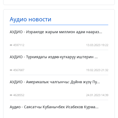
Аудио новости
АУДИО - Израилде жарым миллион адам наараз...
4597112
13.03.2023 19:22
АУДИО - Түркиядагы издөө-куткаруу иштерин ...
4567687
19.02.2023 21:32
АУДИО - Америкалык чалгынчы: Дүйнө жүзү Пу...
4628552
24.01.2023 14:39
Аудио - Саясатчы Кубанычбек Исабеков Курма...