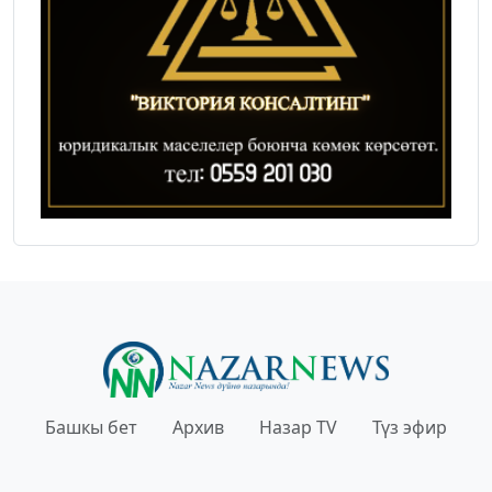
Башкы бет
Архив
Назар TV
Түз эфир