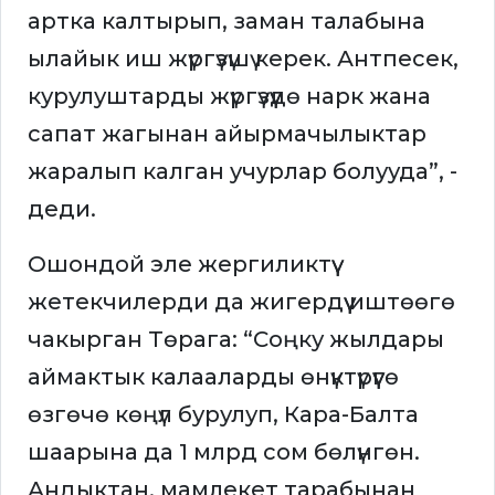
артка калтырып, заман талабына
ылайык иш жүргүзүшү керек. Антпесек,
курулуштарды жүргүзүүдө нарк жана
сапат жагынан айырмачылыктар
жаралып калган учурлар болууда”, -
деди.
Ошондой эле жергиликтүү
жетекчилерди да жигердүү иштөөгө
чакырган Төрага: “Соңку жылдары
аймактык калааларды өнүктүрүүгө
өзгөчө көңүл бурулуп, Кара-Балта
шаарына да 1 млрд сом бөлүнгөн.
Андыктан, мамлекет тарабынан