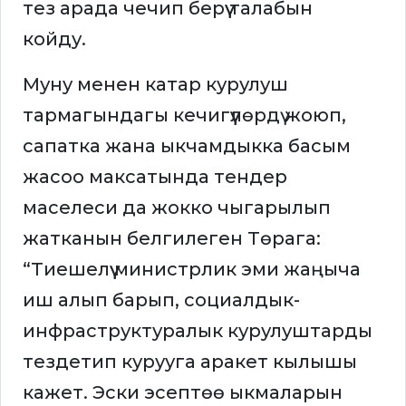
тез арада чечип берүү талабын
койду.
Муну менен катар курулуш
тармагындагы кечигүүлөрдү жоюп,
сапатка жана ыкчамдыкка басым
жасоо максатында тендер
маселеси да жокко чыгарылып
жатканын белгилеген Төрага:
“Тиешелүү министрлик эми жаңыча
иш алып барып, социалдык-
инфраструктуралык курулуштарды
тездетип курууга аракет кылышы
кажет. Эски эсептөө ыкмаларын