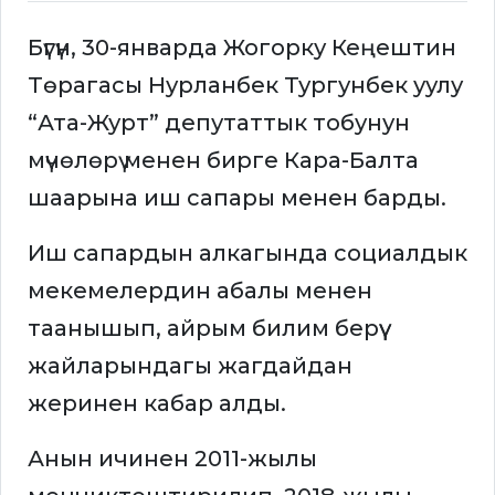
Бүгүн, 30-январда Жогорку Кеңештин
Төрагасы Нурланбек Тургунбек уулу
“Ата-Журт” депутаттык тобунун
мүчөлөрү менен бирге Кара-Балта
шаарына иш сапары менен барды.
Иш сапардын алкагында социалдык
мекемелердин абалы менен
таанышып, айрым билим берүү
жайларындагы жагдайдан
жеринен кабар алды.
Анын ичинен 2011-жылы