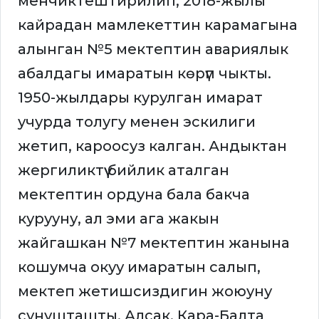
менчиктештирилип, 2018-жылы
кайрадан мамлекеттин карамагына
алынган №5 мектептин авариялык
абалдагы имаратын көрүп чыкты.
1950-жылдары курулган имарат
учурда толугу менен эскилиги
жетип, кароосуз калган. Андыктан
жергиликтүү бийлик аталган
мектептин ордуна бала бакча
курууну, ал эми ага жакын
жайгашкан №7 мектептин жанына
кошумча окуу имаратын салып,
мектеп жетишсиздигин жоюуну
сунушташты. Алсак, Кара-Балта