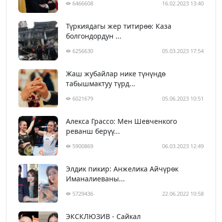
6466608
16.02.2023 13:40
Түркиядагы жер титирөө: Каза
болгондордун ...
6256630
05.03.2023 17:54
Жаш жубайлар нике түнүндө
табышмактуу түрд...
6021679
05.06.2023 10:51
Алекса Грассо: Мен Шевченкого
реванш берүү...
5900869
06.03.2023 12:49
Элдик пикир: Анжелика Айчүрөк
Иманалиеваны...
5729436
22.06.2022 10:58
ЭКСКЛЮЗИВ - Сайкал