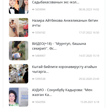
Садыбакасованын экс-жол...
5659994
08.06.2023 14:02
Назира Айтбекова Анжеликанын бетин
ачты
5556182
17.07.2022 16:50
ВИДЕО(+18) - "Муунтуп, башына
секирип". Өс...
5484907
14.07.2020 15:19
Кытай бийлиги коронавирусту атайын
чыгарга...
5395538
29.02.2020 23:43
АУДИО - Сонунбүбү Кадырова: “Мен
жазган Ка...
5042956
15.09.2021 6:18