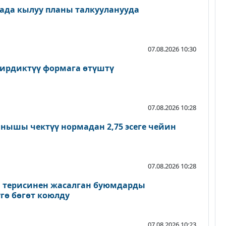
ада кылуу планы талкууланууда
07.08.2026 10:30
ирдиктүү формага өтүштү
07.08.2026 10:28
нышы чектүү нормадан 2,75 эсеге чейин
07.08.2026 10:28
а терисинен жасалган буюмдарды
гө бөгөт коюлду
07.08.2026 10:23