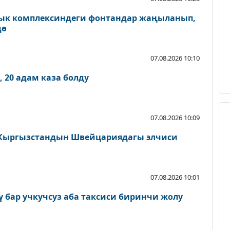
ык комплексиндеги фонтандар жаңыланып,
дө
07.08.2026 10:10
 20 адам каза болду
07.08.2026 10:09
Кыргызстандын Швейцариядагы элчиси
07.08.2026 10:01
ү бар учкучсуз аба таксиси биринчи жолу