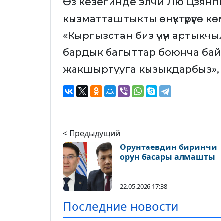
Өз кезегинде элчи Лю Цзянп
кызматташтыкты өнүктүрүүгө кө
«Кыргызстан биз үчүн артыкч
бардык багыттар боюнча ба
жакшыртууга кызыкдарбыз», 
< Предыдущий
Орунтаевдин биринчи
орун басары алмашты
22.05.2026 17:38
Последние новости