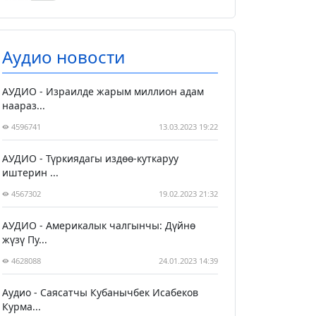
Аудио новости
АУДИО - Израилде жарым миллион адам
наараз...
4596741
13.03.2023 19:22
АУДИО - Түркиядагы издөө-куткаруу
иштерин ...
4567302
19.02.2023 21:32
АУДИО - Америкалык чалгынчы: Дүйнө
жүзү Пу...
4628088
24.01.2023 14:39
Аудио - Саясатчы Кубанычбек Исабеков
Курма...