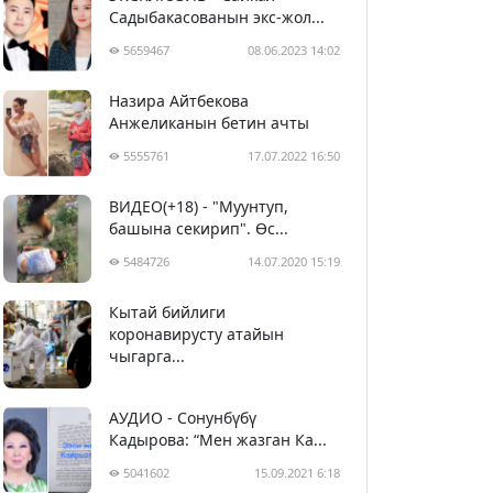
Садыбакасованын экс-жол...
5659467
08.06.2023 14:02
Назира Айтбекова
Анжеликанын бетин ачты
5555761
17.07.2022 16:50
ВИДЕО(+18) - "Муунтуп,
башына секирип". Өс...
5484726
14.07.2020 15:19
Кытай бийлиги
5395010
29.02.2020 23:43
коронавирусту атайын
чыгарга...
АУДИО - Сонунбүбү
Кадырова: “Мен жазган Ка...
5041602
15.09.2021 6:18