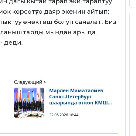
ин дагы кытай тарап эки тараптуу
мөк көрсөтүүгө даяр экенин айтып:
ылыктуу өнөктөш болуп саналат. Биз
йланыштарды мындан ары да
- деди.
Следующий >
Марлен Маматалиев
Санкт-Петербург
шаарында өткөн КМШ
ПААнын жыйындарына
катышты
22.05.2026 18:44