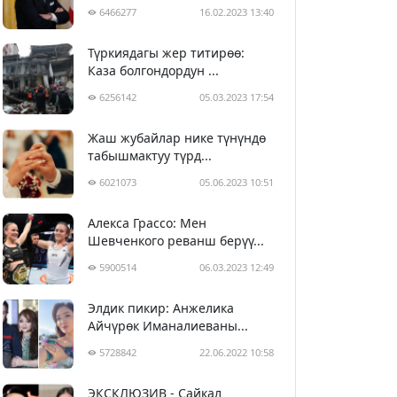
6466277
16.02.2023 13:40
Түркиядагы жер титирөө:
Каза болгондордун ...
6256142
05.03.2023 17:54
Жаш жубайлар нике түнүндө
табышмактуу түрд...
6021073
05.06.2023 10:51
Алекса Грассо: Мен
Шевченкого реванш берүү...
5900514
06.03.2023 12:49
Элдик пикир: Анжелика
Айчүрөк Иманалиеваны...
5728842
22.06.2022 10:58
ЭКСКЛЮЗИВ - Сайкал