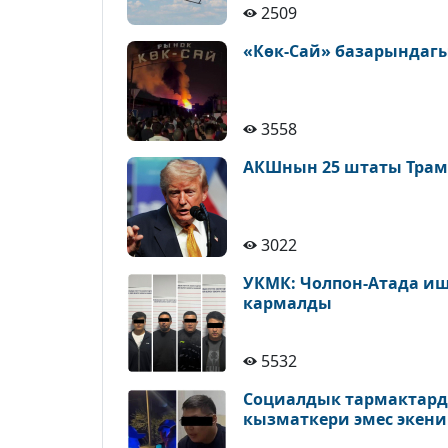
2509
«Көк-Сай» базарындагы
3558
АКШнын 25 штаты Трам
3022
УКМК: Чолпон-Атада иш
кармалды
5532
Социалдык тармактард
кызматкери эмес экен