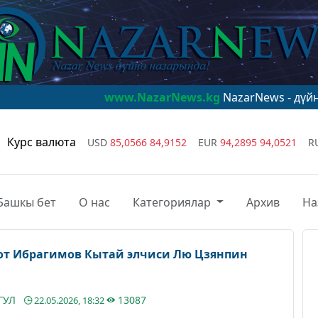
www.NazarNews.kg
NazarNews - дүйнө назарында
Курс валюта
USD
85,0566
84,9152
EUR
94,2895
94,0521
R
Башкы бет
О нас
Категориялар
Архив
На
лот Ибрагимов Кытай элчиси Лю Цзянпин
ГУЛ
13087
22.05.2026, 18:32