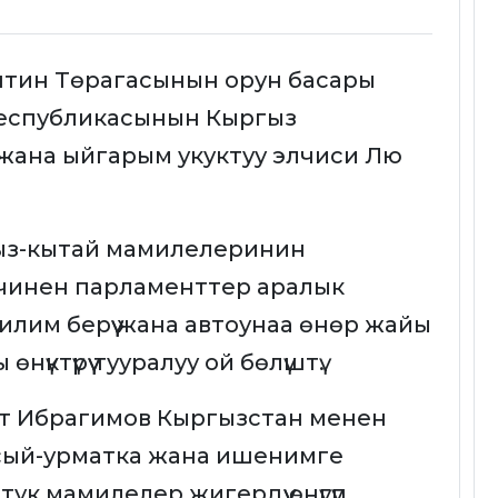
ештин Төрагасынын орун басары
Республикасынын Кыргыз
жана ыйгарым укуктуу элчиси Лю
ыз-кытай мамилелеринин
ичинен парламенттер аралык
лим берүү жана автоунаа өнөр жайы
ктүрүү тууралуу ой бөлүштү.
от Ибрагимов Кыргызстан менен
 сый-урматка жана ишенимге
ук мамилелер жигердүү өнүгүп