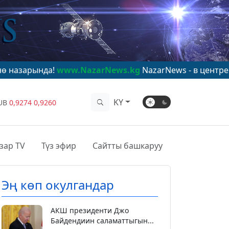
!
www.NazarNews.kg
NazarNews - в центре мирового в
KY
UB
0,9274
0,9260
зар TV
Түз эфир
Сайтты башкаруу
Эң көп окулгандар
АКШ президенти Джо
Байдендиин саламаттыгын...