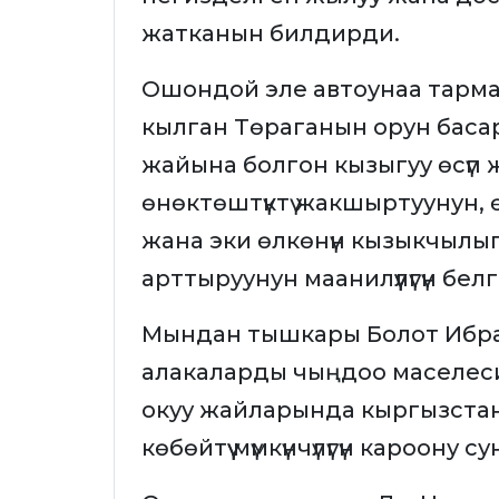
жатканын билдирди.
Ошондой эле автоунаа тарма
кылган Төраганын орун баса
жайына болгон кызыгуу өсүп 
өнөктөштүктү жакшыртуунун, ө
жана эки өлкөнүн кызыкчылыг
арттыруунун маанилүүлүгүн бел
Мындан тышкары Болот Ибра
алакаларды чыңдоо маселеси
окуу жайларында кыргызстан
көбөйтүү мүмкүнчүлүгүн кароону 