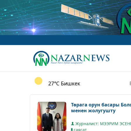
27°C
Бишкек
Төрага орун басары Бо
менен жолугушту
Журналист: МЭЭРИМ ЭСЕН
саясат