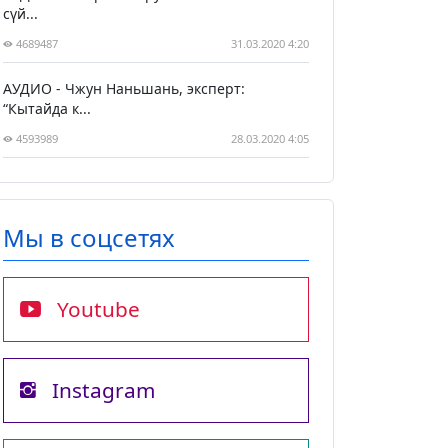
сүй...
4689487
31.03.2020 4:20
АУДИО - Чжун Наньшань, эксперт:
“Кытайда к...
4593989
28.03.2020 4:05
Мы в соцсетях
Youtube
Instagram