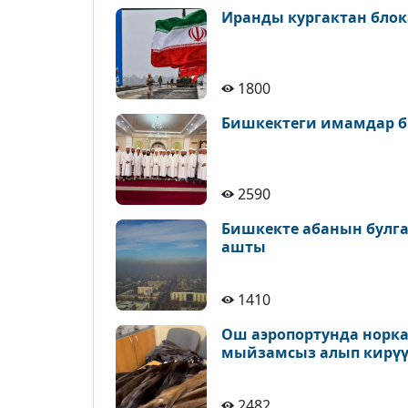
Иранды кургактан блок
1800
Бишкектеги имамдар б
2590
Бишкекте абанын булга
ашты
1410
Ош аэропортунда норк
мыйзамсыз алып кирүү
2482