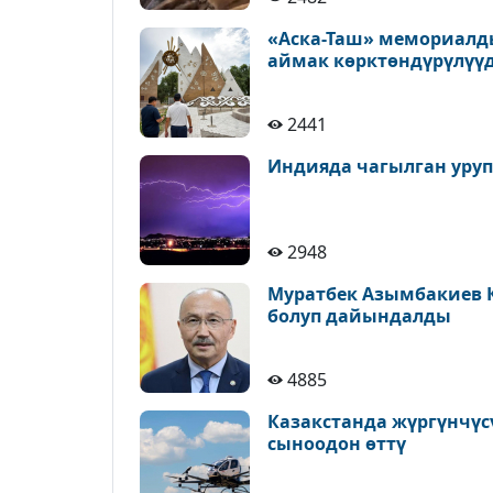
«Аска-Таш» мемориалд
аймак көрктөндүрүлүү
2441
Индияда чагылган уруп,
2948
Муратбек Азымбакиев 
болуп дайындалды
4885
Казакстанда жүргүнчүс
сыноодон өттү