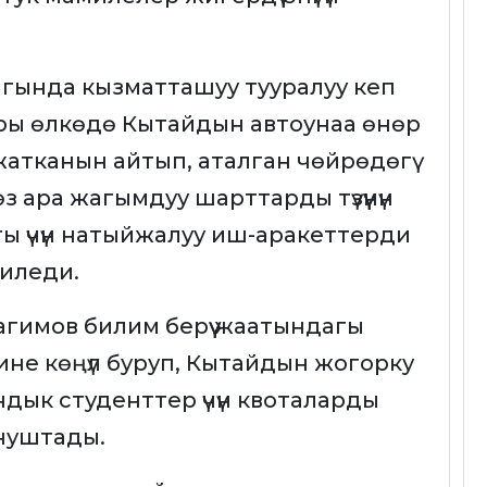
гында кызматташуу тууралуу кеп
ры өлкөдө Кытайдын автоунаа өнөр
жатканын айтып, аталган чөйрөдөгү
з ара жагымдуу шарттарды түзүүнүн
ы үчүн натыйжалуу иш-аракеттерди
гиледи.
гимов билим берүү жаатындагы
не көңүл буруп, Кытайдын жогорку
дык студенттер үчүн квоталарды
сунуштады.