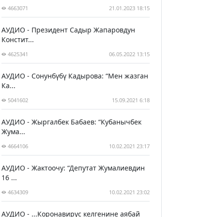
4663071
21.01.2023 18:15
АУДИО - Президент Садыр Жапаровдун
Констит...
4625341
06.05.2022 13:15
АУДИО - Сонунбүбү Кадырова: “Мен жазган
Ка...
5041602
15.09.2021 6:18
АУДИО - Жыргалбек Бабаев: “Кубанычбек
Жума...
4664106
10.02.2021 23:17
АУДИО - Жактоочу: “Депутат Жумалиевдин
16 ...
4634309
10.02.2021 23:02
АУДИО - ...Коронавирус келгенине аябай