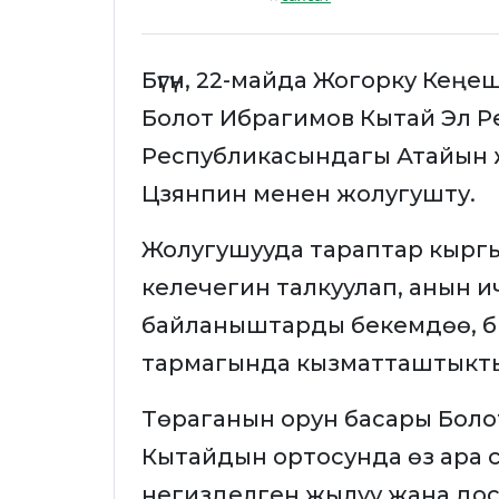
Бүгүн, 22-майда Жогорку Кең
Болот Ибрагимов Кытай Эл 
Республикасындагы Атайын 
Цзянпин менен жолугушту.
Жолугушууда тараптар кырг
келечегин талкуулап, анын 
байланыштарды бекемдөө, би
тармагында кызматташтыкты өнү
Төраганын орун басары Бол
Кытайдын ортосунда өз ара
негизделген жылуу жана дост