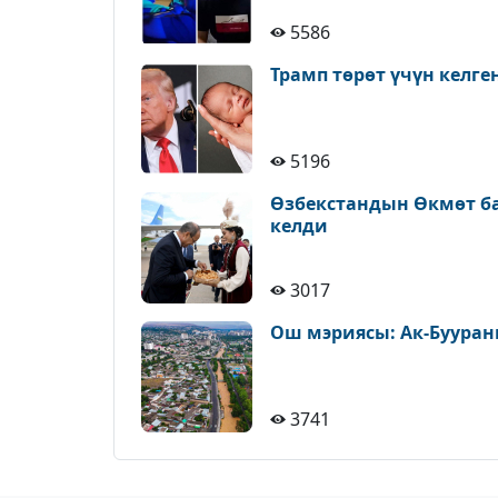
5586
Трамп төрөт үчүн келге
5196
Өзбекстандын Өкмөт б
келди
3017
Ош мэриясы: Ак-Бууран
3741