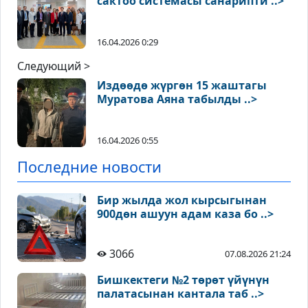
сактоо системасы санарипти ..>
16.04.2026 0:29
Следующий >
Издөөдө жүргөн 15 жаштагы
Муратова Аяна табылды ..>
16.04.2026 0:55
Последние новости
Бир жылда жол кырсыгынан
900дөн ашуун адам каза бо ..>
3066
07.08.2026 21:24
Бишкектеги №2 төрөт үйүнүн
палатасынан кантала таб ..>