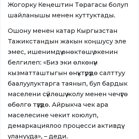
Жогорку Кеңештин Төрагасы болуп
шайланышы менен куттуктады.
Ошону менен катар Кыргызстан
Тажикстандын жакын коңшусу эле
эмес, ишенимдүү өнөктөшү экенин
белгилеп: «Биз эки өлкөнүн
кызматташтыгын өнүктүрүүдө салттуу
баалуулуктарга таянып, бул бардык
маселени сүйлөшүү жолу менен чечүүгө
өбөлгө түзүүдө. Айрыкча чек ара
маселесине чекит коюлуп,
демаркациялоо процесси активдүү
уланууда», – деди.