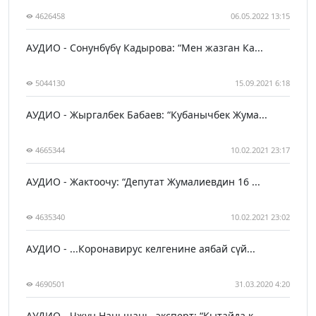
4626458
06.05.2022 13:15
АУДИО - Сонунбүбү Кадырова: “Мен жазган Ка...
5044130
15.09.2021 6:18
АУДИО - Жыргалбек Бабаев: “Кубанычбек Жума...
4665344
10.02.2021 23:17
АУДИО - Жактоочу: “Депутат Жумалиевдин 16 ...
4635340
10.02.2021 23:02
АУДИО - ...Коронавирус келгенине аябай сүй...
4690501
31.03.2020 4:20
АУДИО - Чжун Наньшань, эксперт: “Кытайда к...