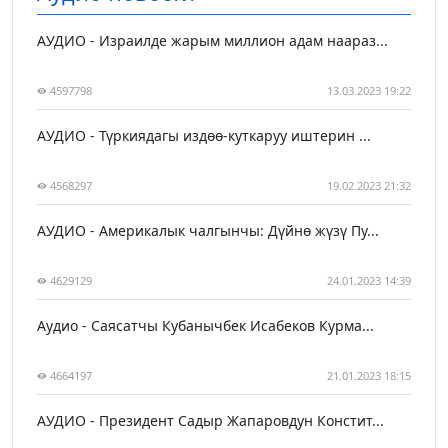
АУДИО - Израилде жарым миллион адам наараз...
4597798
13.03.2023 19:22
АУДИО - Түркиядагы издөө-куткаруу иштерин ...
4568297
19.02.2023 21:32
АУДИО - Америкалык чалгынчы: Дүйнө жүзү Пу...
4629129
24.01.2023 14:39
Аудио - Саясатчы Кубанычбек Исабеков Курма...
4664197
21.01.2023 18:15
АУДИО - Президент Садыр Жапаровдун Констит...