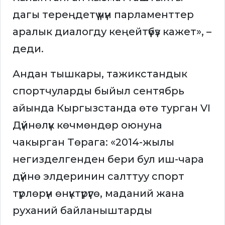
дагы тереңдетүү үчүн парламенттер
аралык диалогду кеңейтүүбүз кажет», –
деди.
Андан тышкары, тажикстандык
спортчуларды быйыл сентябрь
айында Кыргызстанда өтө турган VI
Дүйнөлүк көчмөндөр оюнуна
чакырган Төрага: «2014-жылы
негизделгенден бери бул иш-чара
дүйнө элдеринин салттуу спорт
түрлөрүн өнүктүрүүгө, маданий жана
руханий байланыштарды