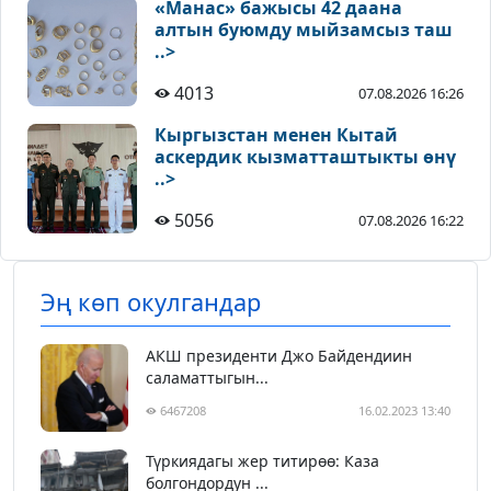
«Манас» бажысы 42 даана
алтын буюмду мыйзамсыз таш
..>
4013
07.08.2026 16:26
Кыргызстан менен Кытай
аскердик кызматташтыкты өнү
..>
5056
07.08.2026 16:22
Эң көп окулгандар
АКШ президенти Джо Байдендиин
саламаттыгын...
6467208
16.02.2023 13:40
Түркиядагы жер титирөө: Каза
болгондордун ...