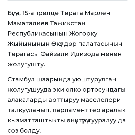
Бүгүн, 15-апрелде Төрага Марлен
Маматалиев Тажикстан
Республикасынын Жогорку
Жыйынынын Өкүлдөр палатасынын
Төрагасы Файзали Идизода менен
жолугушту.
Стамбул шаарында уюштурулган
жолугушууда эки өлкө ортосундагы
алакаларды арттыруу маселелери
талкууланып, парламенттер аралык
кызматташтыкты өнүктүрүү тууралуу да
сөз болду.