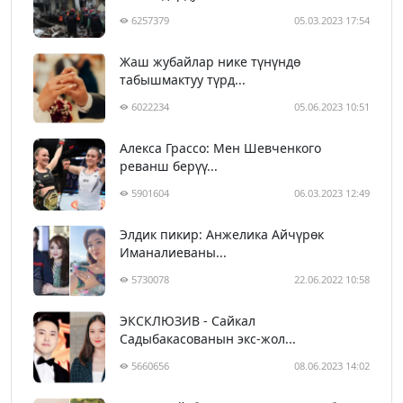
6257379
05.03.2023 17:54
Жаш жубайлар нике түнүндө
табышмактуу түрд...
6022234
05.06.2023 10:51
Алекса Грассо: Мен Шевченкого
реванш берүү...
5901604
06.03.2023 12:49
Элдик пикир: Анжелика Айчүрөк
Иманалиеваны...
5730078
22.06.2022 10:58
ЭКСКЛЮЗИВ - Сайкал
Садыбакасованын экс-жол...
5660656
08.06.2023 14:02