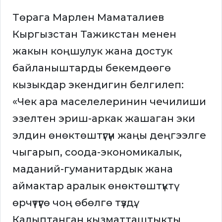
Төрага Марлен Маматалиев
Кыргызстан Тажикстан менен
жакын коңшулук жана достук
байланыштарды бекемдөөгө
кызыкдар экендигин белгилеп:
«Чек ара маселелеринин чечилиши
эзелтен эриш-аркак жашаган эки
элдин өнөктөштүгүн жаңы деңгээлге
чыгарып, соода-экономикалык,
маданий-гуманитардык жана
аймактар аралык өнөктөштүктү
өрчүтүүгө чоң өбөлгө түздү.
Калыптанган кызматташтыкты