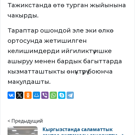
Тажикстанда өтө турган жыйынына
чакырды.
Тараптар ошондой эле эки өлкө
ортосунда жетишилген
келишимдерди ийгиликтүү ишке
ашыруу менен бардык багыттарда
кызматташтыкты өнүктүрүү боюнча
макулдашты.
< Предыдущий
Кыргызстанда саламаттык