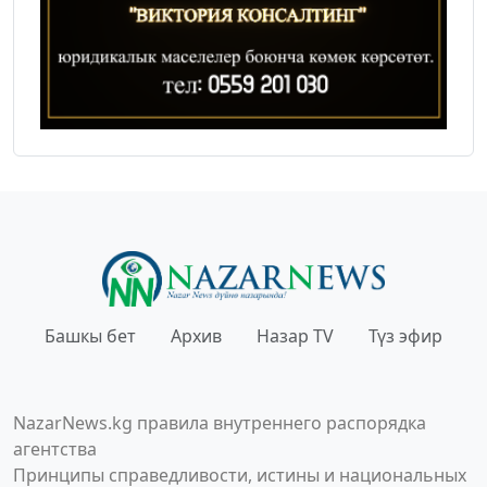
Башкы бет
Архив
Назар TV
Түз эфир
NazarNews.kg правила внутреннего распорядка
агентства
Принципы справедливости, истины и национальных