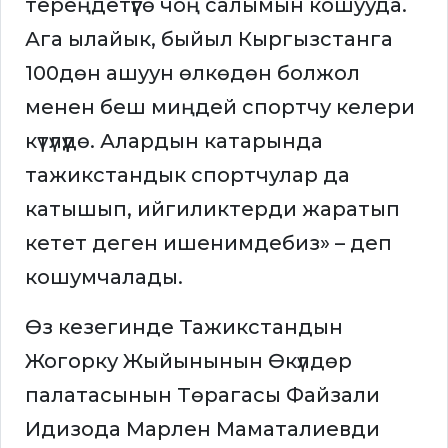
тереңдетүүгө чоң салымын кошууда.
Ага ылайык, быйыл Кыргызстанга
100дөн ашуун өлкөдөн болжол
менен беш миңдей спортчу келери
күтүлүүдө. Алардын катарында
тажикстандык спортчулар да
катышып, ийгиликтерди жаратып
кетет деген ишенимдебиз» – деп
кошумчалады.
Өз кезегинде Тажикстандын
Жогорку Жыйынынын Өкүлдөр
палатасынын Төрагасы Файзали
Идизода Марлен Маматалиевди