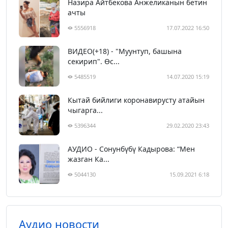
Назира Айтбекова Анжеликанын бетин
ачты
5556918
17.07.2022 16:50
ВИДЕО(+18) - "Муунтуп, башына
секирип". Өс...
5485519
14.07.2020 15:19
Кытай бийлиги коронавирусту атайын
чыгарга...
5396344
29.02.2020 23:43
АУДИО - Сонунбүбү Кадырова: “Мен
жазган Ка...
5044130
15.09.2021 6:18
Аудио новости