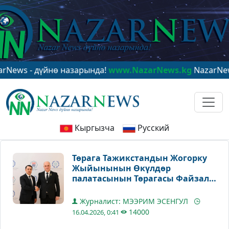
- дүйнө назарында!
www.NazarNews.kg
NazarNews - в 
Кыргызча
Русский
Төрага Тажикстандын Жогорку
Жыйынынын Өкүлдөр
палатасынын Төрагасы Файзали
Идизода менен жолугушту
Журналист: МЭЭРИМ ЭСЕНГУЛ
14000
16.04.2026, 0:41