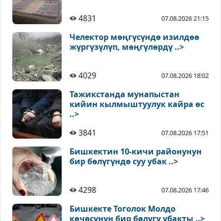
4831
07.08.2026 21:15
Челектор мөңгүсүндө изилдөө
жүргүзүлүп, мөңгүлөрдү ..>
4029
07.08.2026 18:02
Тажикстанда мунапыстан
кийин кылмыштуулук кайра өс
..>
3841
07.08.2026 17:51
Бишкектин 10-кичи районунун
бир бөлүгүндө суу убак ..>
4298
07.08.2026 17:46
Бишкекте Тоголок Молдо
көчөсүнүн бир бөлүгү убакты ..>