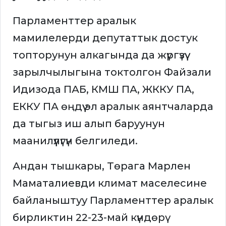
Парламенттер аралык
мамилелерди депутаттык достук
топторунун алкагында да жүргүзүү
зарылчылыгына токтолгон Файзали
Идизода ПАБ, КМШ ПА, ЖККУ ПА,
ЕККУ ПА өңдүү эл аралык аянтчаларда
да тыгыз иш алып баруунун
маанилүүлүгүн белгиледи.
Андан тышкары, Төрага Марлен
Маматалиевди климат маселесине
байланыштуу Парламенттер аралык
бирликтин 22-23-май күндөрү