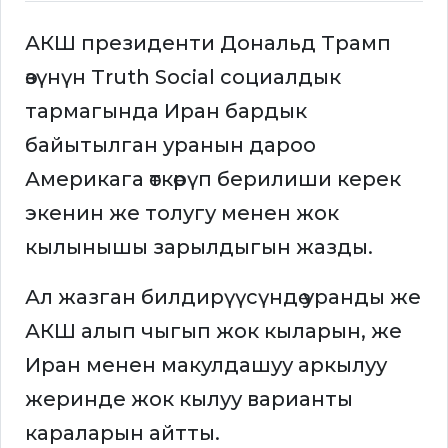
АКШ президенти Дональд Трамп
өзүнүн Truth Social социалдык
тармагында Иран бардык
байытылган уранын дароо
Америкага өткөрүп берилиши керек
экенин же толугу менен жок
кылынышы зарылдыгын жазды.
Ал жазган билдирүүсүндө уранды же
АКШ алып чыгып жок кыларын, же
Иран менен макулдашуу аркылуу
жеринде жок кылуу варианты
караларын айтты.