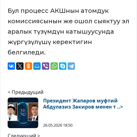
Бул процесс АКШнын атомдук
комиссиясынын же ошол сыяктуу эл
аралык түзүмдүн катышуусунда
жүргүзүлүшү керектигин
белгиледи.
< Предыдущий
Президент Жапаров муфтий
Абдулазиз Закиров менен т ..>
26.05.2026 18:50
Следующий >