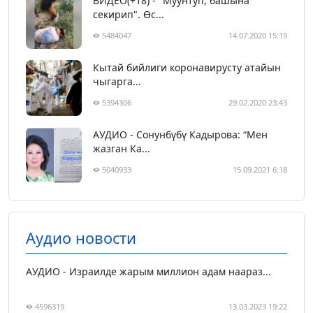
ВИДЕО(+18) - "Муунтуп, башына
секирип". Өс...
5484047
14.07.2020 15:19
Кытай бийлиги коронавирусту атайын
чыгарга...
5394306
29.02.2020 23:43
АУДИО - Сонунбүбү Кадырова: “Мен
жазган Ка...
5040933
15.09.2021 6:18
Аудио новости
АУДИО - Израилде жарым миллион адам наараз...
4596319
13.03.2023 19:22