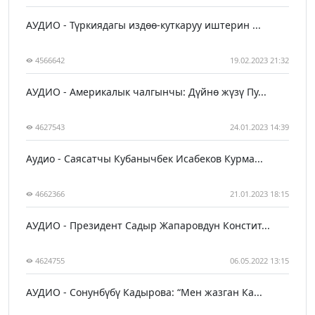
АУДИО - Түркиядагы издөө-куткаруу иштерин ...
4566642
19.02.2023 21:32
АУДИО - Америкалык чалгынчы: Дүйнө жүзү Пу...
4627543
24.01.2023 14:39
Аудио - Саясатчы Кубанычбек Исабеков Курма...
4662366
21.01.2023 18:15
АУДИО - Президент Садыр Жапаровдун Констит...
4624755
06.05.2022 13:15
АУДИО - Сонунбүбү Кадырова: “Мен жазган Ка...