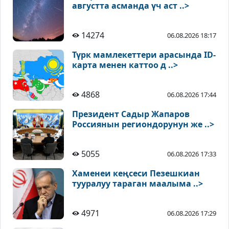
августта асманда үч аст ..>
14274
06.08.2026 18:17
Түрк мамлекеттери арасында ID-
карта менен каттоо д ..>
4868
06.08.2026 17:44
Президент Садыр Жапаров
Россиянын региондорунун же ..>
5055
06.08.2026 17:33
Хаменеи кеңсеси Пезешкиан
тууралуу тараган маалыма ..>
4971
06.08.2026 17:29