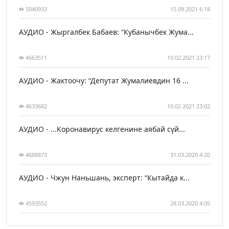
5040933
15.09.2021 6:18
АУДИО - Жыргалбек Бабаев: “Кубанычбек Жума...
4663511
10.02.2021 23:17
АУДИО - Жактоочу: “Депутат Жумалиевдин 16 ...
4633682
10.02.2021 23:02
АУДИО - ...Коронавирус келгенине аябай сүй...
4688873
31.03.2020 4:20
АУДИО - Чжун Наньшань, эксперт: “Кытайда к...
4593552
28.03.2020 4:05