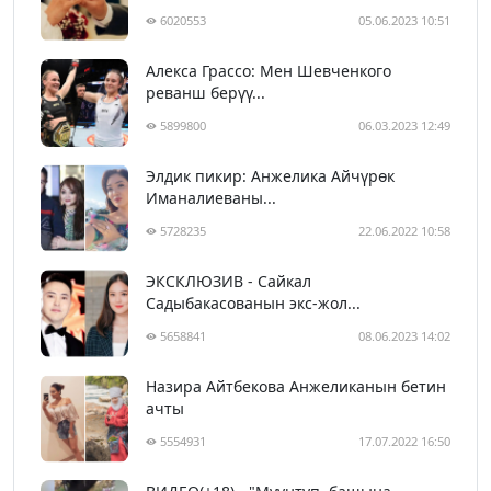
6020553
05.06.2023 10:51
Алекса Грассо: Мен Шевченкого
реванш берүү...
5899800
06.03.2023 12:49
Элдик пикир: Анжелика Айчүрөк
Иманалиеваны...
5728235
22.06.2022 10:58
ЭКСКЛЮЗИВ - Сайкал
Садыбакасованын экс-жол...
5658841
08.06.2023 14:02
Назира Айтбекова Анжеликанын бетин
ачты
5554931
17.07.2022 16:50