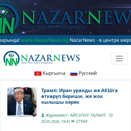
да!
www.NazarNews.kg
NazarNews - в центре мирового
Кыргызча
Русский
Трамп: Иран уранды же АКШга
өткөрүп бериши, же жок
кылышы керек
Журналист: АЙСУЛУУ ТАЛАНТ
27569
26.05.2026, 19:41