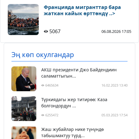
Францияда мигранттар бара
жаткан кайык өрттөндү ..>
5067
06.08.2026 17:05
Эң көп окулгандар
АКШ президенти Джо Байдендиин
саламаттыгын...
6465634
16.02.2023 13:40
Түркиядагы жер титирөө: Каза
болгондордун ...
6255472
05.03.2023 17:54
Жаш жубайлар нике түнүндө
табышмактуу түрд...