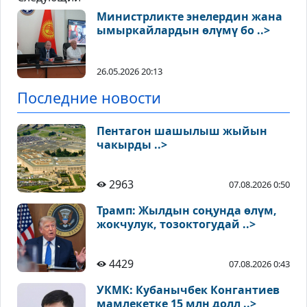
Министрликте энелердин жана
ымыркайлардын өлүмү бо ..>
26.05.2026 20:13
Последние новости
Пентагон шашылыш жыйын
чакырды ..>
2963
07.08.2026 0:50
Трамп: Жылдын соңунда өлүм,
жокчулук, тозоктогудай ..>
4429
07.08.2026 0:43
УКМК: Кубанычбек Конгантиев
мамлекетке 15 млн долл ..>