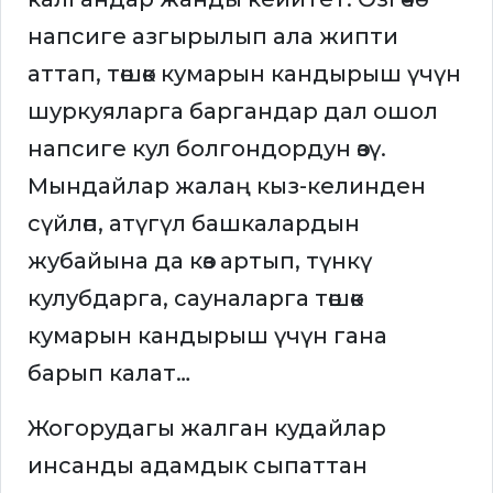
напсиге азгырылып ала жипти
аттап, төшөк кумарын кандырыш үчүн
шуркуяларга баргандар дал ошол
напсиге кул болгондордун өзү.
Мындайлар жалаң кыз-келинден
сүйлөп, атүгүл башкалардын
жубайына да көз артып, түнкү
кулубдарга, сауналарга төшөк
кумарын кандырыш үчүн гана
барып калат…
Жогорудагы жалган кудайлар
инсанды адамдык сыпаттан