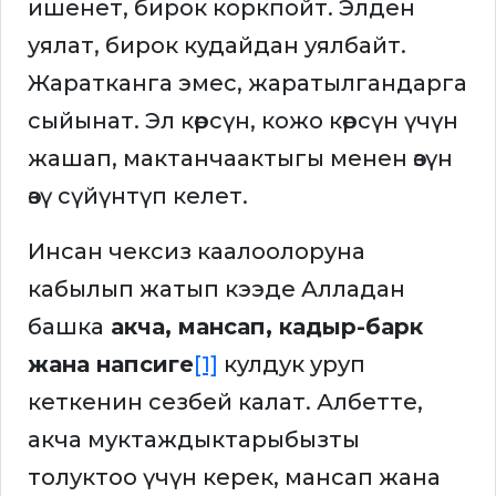
ишенет, бирок коркпойт. Элден
уялат, бирок кудайдан уялбайт.
Жаратканга эмес, жаратылгандарга
сыйынат. Эл көрсүн, кожо көрсүн үчүн
жашап, мактанчаактыгы менен өзүн
өзү сүйүнтүп келет.
Инсан чексиз каалоолоруна
кабылып жатып кээде Алладан
башка
акча, мансап, кадыр-барк
жана напсиге
[1]
кулдук уруп
кеткенин сезбей калат. Албетте,
акча муктаждыктарыбызты
толуктоо үчүн керек, мансап жана