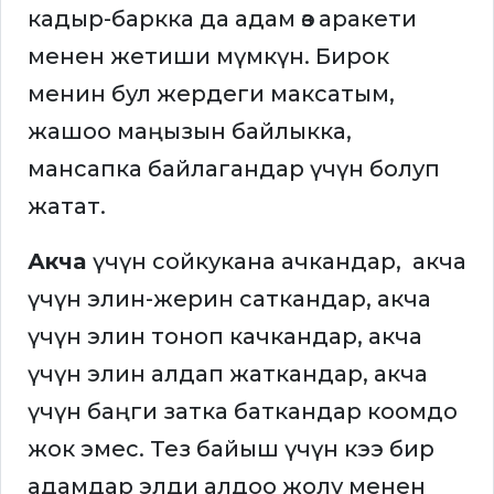
кадыр-баркка да адам өз аракети
менен жетиши мүмкүн. Бирок
менин бул жердеги максатым,
жашоо маңызын байлыкка,
мансапка байлагандар үчүн болуп
жатат.
Акча
үчүн сойкукана ачкандар, акча
үчүн элин-жерин саткандар, акча
үчүн элин тоноп качкандар, акча
үчүн элин алдап жаткандар, акча
үчүн баңги затка баткандар коомдо
жок эмес. Тез байыш үчүн кээ бир
адамдар элди алдоо жолу менен