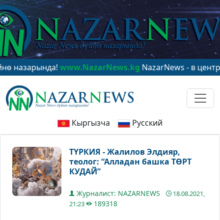
ында!
www.NazarNews.kg
NazarNews - в центре мирово
Кыргызча
Русский
ТҮРКИЯ - Жалилов Элдияр,
теолог: “Алладан башка ТӨРТ
КУДАЙ”
Журналист: NAZARNEWS
18.08.2021,
189318
21:23