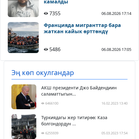
камалды
7355
06.08.2026 17:14
Францияда мигранттар бара
жаткан кайык өрттөндү
5486
06.08.2026 17:05
Эң көп окулгандар
АКШ президенти Джо Байдендиин
саламаттыгын...
6466100
16.02.2023 13:40
Түркиядагы жер титирөө: Каза
болгондордун ...
6255939
05.03.2023 17:54