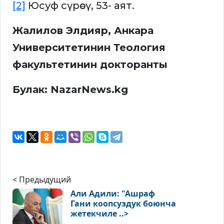
[2]
Юсуф сүрөсү, 53- аят.
Жалилов Элдияр, Анкара
Университетинин Теология
факультетинин докторанты
Булак: NazarNews.kg
< Предыдущий
Али Адили: "Ашраф
Гани коопсуздук боюнча
жетекчиле ..>