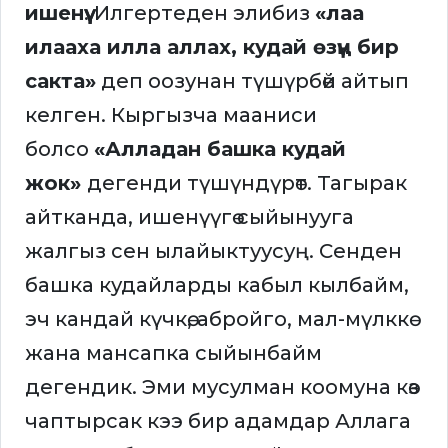
ишенүү
. Илгертеден элибиз
«лаа
илааха илла аллах, кудай өзүң бир
сакта»
деп оозунан түшүрбөй айтып
келген. Кыргызча мааниси
болсо
«Алладан башка кудай
жок»
дегенди түшүндүрөт. Тагырак
айтканда, ишенүүгө сыйынууга
жалгыз сен ылайыктуусуң. Сенден
башка кудайларды кабыл кылбайм,
эч кандай күчкө, абройго, мал-мүлккө
жана мансапка сыйынбайм
дегендик. Эми мусулман коомуна көз
чаптырсак кээ бир адамдар Аллага