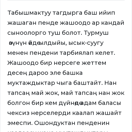
Табышмактуу тагдырга баш ийип
жашаган пенде жашоодо ар кандай
сыноолорго туш болот. Турмуш
өзүнүн өйдө-ылдыйы, ысык-суугу
менен пендени тарбиялап келет.
Жашоодо бир нерсеге жеттем
десең дароо эле башка
муктаждыктар чыга баштайт. Нан
тапсаң май жок, май тапсаң нан жок
болгон бир кем дүйнөдө адам баласы
чексиз нерселерди каалап жашайт
эмеспи. Ошондуктан пенденин