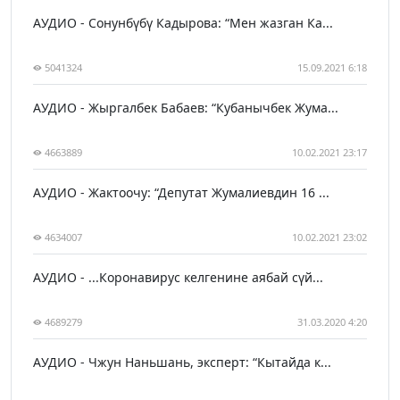
АУДИО - Сонунбүбү Кадырова: “Мен жазган Ка...
5041324
15.09.2021 6:18
АУДИО - Жыргалбек Бабаев: “Кубанычбек Жума...
4663889
10.02.2021 23:17
АУДИО - Жактоочу: “Депутат Жумалиевдин 16 ...
4634007
10.02.2021 23:02
АУДИО - ...Коронавирус келгенине аябай сүй...
4689279
31.03.2020 4:20
АУДИО - Чжун Наньшань, эксперт: “Кытайда к...