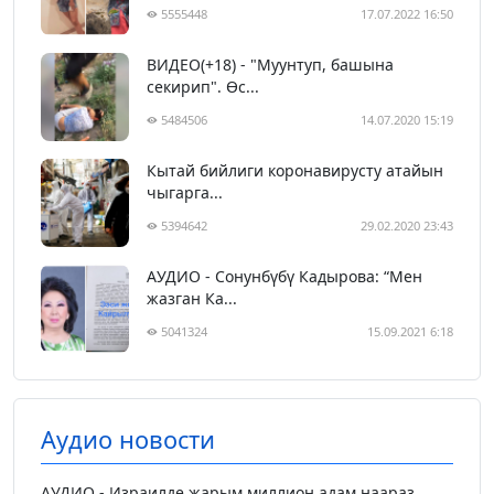
5555448
17.07.2022 16:50
ВИДЕО(+18) - "Муунтуп, башына
секирип". Өс...
5484506
14.07.2020 15:19
Кытай бийлиги коронавирусту атайын
чыгарга...
5394642
29.02.2020 23:43
АУДИО - Сонунбүбү Кадырова: “Мен
жазган Ка...
5041324
15.09.2021 6:18
Аудио новости
АУДИО - Израилде жарым миллион адам наараз...