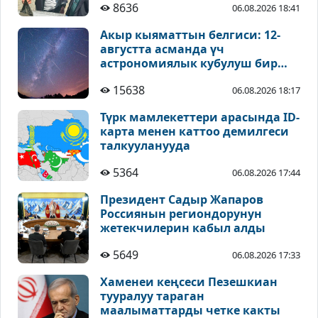
8636
06.08.2026 18:41
Акыр кыяматтын белгиси: 12-
августта асманда үч
астрономиялык кубулуш бир
учурда байкалат
15638
06.08.2026 18:17
Түрк мамлекеттери арасында ID-
карта менен каттоо демилгеси
талкууланууда
5364
06.08.2026 17:44
Президент Садыр Жапаров
Россиянын региондорунун
жетекчилерин кабыл алды
5649
06.08.2026 17:33
Хаменеи кеңсеси Пезешкиан
тууралуу тараган
маалыматтарды четке какты