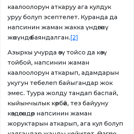
каалоолорун аткаруу ага кулдук
уруу болуп эсептелет. Куранда да
напсинин жаман жакка үндөгөнү
жөнүндө баяндалган.
[2]
Азыркы учурда өзү тойсо да көзү
тойбой, напсинин жаман
каалоолорун аткарып, адамдарын
укугун тебелеп байыгандар жок
эмес. Туура жолду тандап баспай,
кыйынчылык көрбөй, тез байууну
көздөгөндөр напсинин жаман
жоруктарын аткарып, ага кул болуп
калгандар жанды кейитет. Өзгөчө