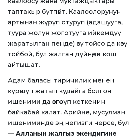
каалоосу жана муктаждыктары
таптакыр бүтпөйт. Каалоолорунун
артынан жүрүп отуруп (адашууга,
туура жолун жоготууга ийкемдүү
жаратылган пенде) өзү тойсо да көзү
тойбой, бул жалган дүйнөдөн кош
айтышат.
Адам баласы тиричилик менен
күрөшүп жатып кудайга болгон
ишеними да өзгөрүп кеткенин
байкабай калат. Арийне, мусулман
ишениминде эң негизги нерсе, бул
—
Алланын жалгыз экендигине