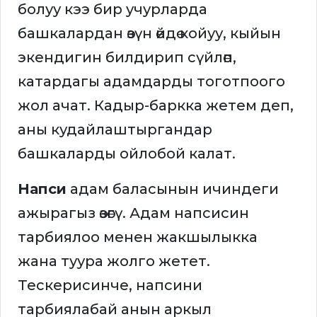
болуу кээ бир учурларда
башкалардан өзүн өйдө койуу, кыйын
экендигин билдирип сүйлөп,
катардагы адамдарды тоготпоого
жол ачат. Кадыр-баркка жетем деп,
аны кудайлаштыргандар
башкаларды ойлобой калат.
Напси
адам баласынын ичиндеги
ажырагыз өзөгү. Адам напсисин
тарбиялоо менен жакшылыкка
жана туура жолго жетет.
Тескерисинче, напсини
тарбиялабай анын аркыл