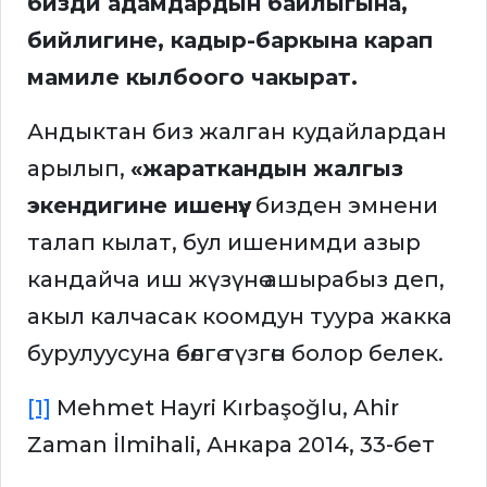
бизди адамдардын байлыгына,
бийлигине, кадыр-баркына карап
мамиле кылбоого чакырат.
Андыктан биз жалган кудайлардан
арылып,
«жараткандын жалгыз
экендигине ишенүү»
бизден эмнени
талап кылат, бул ишенимди азыр
кандайча иш жүзүнө ашырабыз деп,
акыл калчасак коомдун туура жакка
бурулуусуна өбөлгө түзгөн болор белек.
[1]
Mehmet Hayri Kırbaşoğlu, Ahir
Zaman İlmihali, Анкара 2014, 33-бет