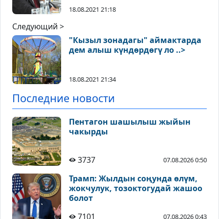
18.08.2021 21:18
Следующий >
"Кызыл зонадагы" аймактарда
дем алыш күндөрдөгү ло ..>
18.08.2021 21:34
Последние новости
Пентагон шашылыш жыйын
чакырды
3737
07.08.2026 0:50
Трамп: Жылдын соңунда өлүм,
жокчулук, тозоктогудай жашоо
болот
7101
07.08.2026 0:43