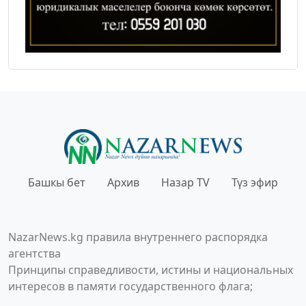
Башкы бет
Архив
Назар TV
Түз эфир
NazarNews.kg правила внутреннего распорядка
агентства
Принципы справедливости, истины и национальных
интересов в памяти государственного флага;