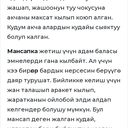
жашап, жашоонун туу чокусуна
акчаны максат кылып коюп алган.
Кудум акча алардын кудайы сыяктуу
болуп калган.
Мансапка
жетиш үчүн адам баласы
эмнелерди гана кылбайт. Ал үчүн
кээ бирөөлөр бардык нерсесин берүүгө
даяр турушат. Бийликке келиш үчүн
жан талашып аракет кылып,
жаратканын ойлобой элди алдап
келгендер болушу мүмкүн. Бул
мансап деген жалган кудай,