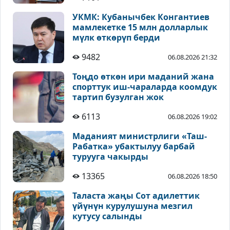
УКМК: Кубанычбек Конгантиев
мамлекетке 15 млн долларлык
мүлк өткөрүп берди
9482
06.08.2026 21:32
Тоңдо өткөн ири маданий жана
спорттук иш-чараларда коомдук
тартип бузулган жок
6113
06.08.2026 19:02
Маданият министрлиги «Таш-
Рабатка» убактылуу барбай
турууга чакырды
13365
06.08.2026 18:50
Таласта жаңы Сот адилеттик
үйүнүн курулушуна мезгил
кутусу салынды