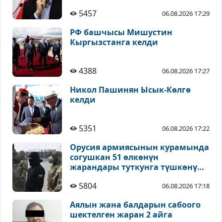
5457
06.08.2026 17:29
РФ башчысы Мишустин
Кыргызстанга келди
4388
06.08.2026 17:27
Никол Пашинян Ысык-Көлгө
келди
5351
06.08.2026 17:22
Орусия армиясынын курамында
согушкан 51 өлкөнүн
жарандары туткунга түшкөнү
айтылды
5804
06.08.2026 17:18
Аялын жана балдарын сабоого
шектелген жаран 2 айга