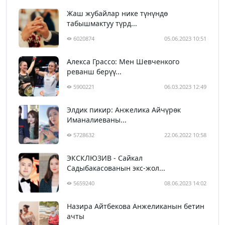
Жаш жубайлар нике түнүндө
табышмактуу түрд...
6020874
05.06.2023 10:51
Алекса Грассо: Мен Шевченкого
реванш берүү...
5900221
06.03.2023 12:49
Элдик пикир: Анжелика Айчүрөк
Иманалиеваны...
5728632
22.06.2022 10:58
ЭКСКЛЮЗИВ - Сайкал
Садыбакасованын экс-жол...
5659240
08.06.2023 14:02
Назира Айтбекова Анжеликанын бетин
ачты