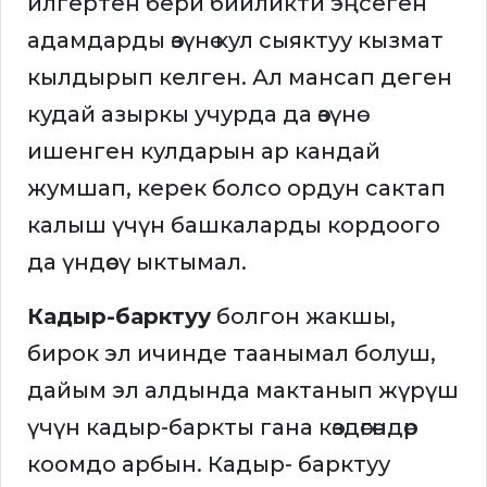
илгертен бери бийликти эңсеген
адамдарды өзүнө кул сыяктуу кызмат
кылдырып келген. Ал мансап деген
кудай азыркы учурда да өзүнө
ишенген кулдарын ар кандай
жумшап, керек болсо ордун сактап
калыш үчүн башкаларды кордоого
да үндөөсү ыктымал.
Кадыр-барктуу
болгон жакшы,
бирок эл ичинде таанымал болуш,
дайым эл алдында мактанып жүрүш
үчүн кадыр-баркты гана көздөгөндөр
коомдо арбын. Кадыр- барктуу