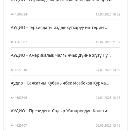
4596584
13.03.2023 19:22
АУДИО - Түркиядагы издөө-куткаруу иштерин ...
4567087
19.02.2023 21:32
АУДИО - Америкалык чалгынчы: Дүйнө жүзү Пу...
4627910
24.01.2023 14:39
Аудио - Саясатчы Кубанычбек Исабеков Курма...
4662896
21.01.2023 18:15
АУДИО - Президент Садыр Жапаровдун Констит...
4625107
06.05.2022 13:15