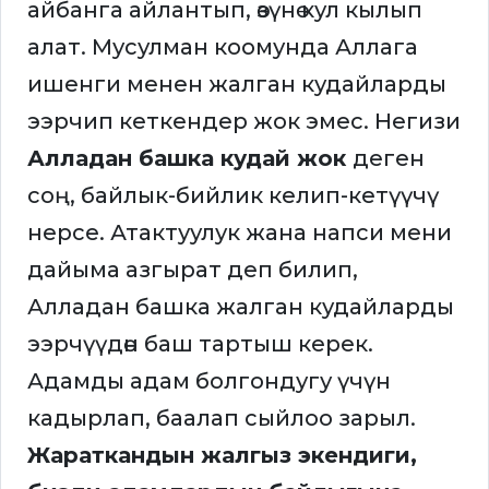
айбанга айлантып, өзүнө кул кылып
алат. Мусулман коомунда Аллага
ишенги менен жалган кудайларды
ээрчип кеткендер жок эмес. Негизи
Алладан башка кудай жок
деген
соң, байлык-бийлик келип-кетүүчү
нерсе. Атактуулук жана напси мени
дайыма азгырат деп билип,
Алладан башка жалган кудайларды
ээрчүүдөн баш тартыш керек.
Адамды адам болгондугу үчүн
кадырлап, баалап сыйлоо зарыл.
Жараткандын жалгыз экендиги,