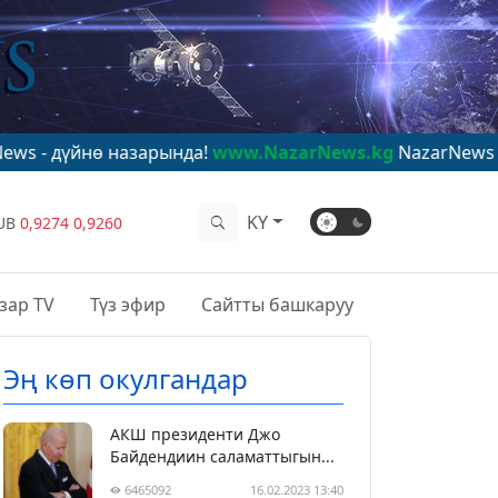
азарында!
www.NazarNews.kg
NazarNews - в центре мир
KY
UB
0,9274
0,9260
зар TV
Түз эфир
Сайтты башкаруу
Эң көп окулгандар
АКШ президенти Джо
Байдендиин саламаттыгын...
6465092
16.02.2023 13:40