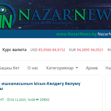
www.NazarNews.kg
NazarNews - дүйнө н
Курс валюта
USD
85,0566
84,9152
EUR
94,2895
94,0521
R
Башкы бет
О нас
Категориялар
Архив
На
» ишканасынын Ысык-Көлдөгү бөлүмү
ды
АНТ
20842
03.12.2025, 16:08