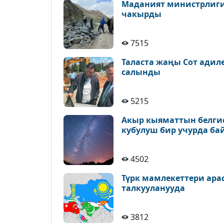
Маданият министрлиги 
чакырды
7515
Таласта жаңы Сот адил
салынды
5215
Акыр кыяматтын белгис
кубулуш бир учурда ба
4502
Түрк мамлекеттери ара
талкууланууда
3812