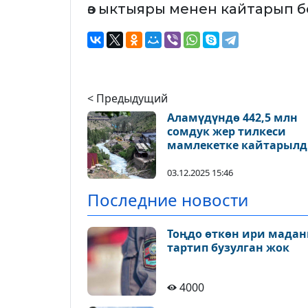
өз ыктыяры менен кайтарып 
< Предыдущий
Аламүдүндө 442,5 млн
сомдук жер тилкеси
мамлекетке кайтарыл
03.12.2025 15:46
Последние новости
Тоңдо өткөн ири мадан
тартип бузулган жок
4000