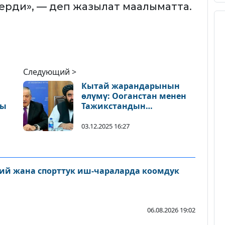
берди», — деп жазылат маалыматта.
Следующий >
Кытай жарандарынын
өлүмү: Ооганстан менен
ды
Тажикстандын
министрлери чек
арадагы кырдаалды
03.12.2025 16:27
талкуулашты
ий жана спорттук иш-чараларда коомдук
06.08.2026 19:02