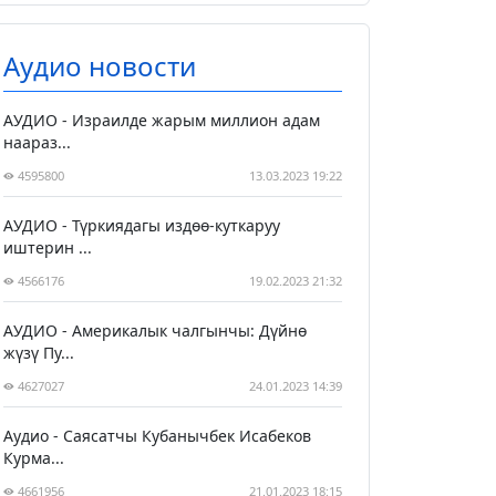
Аудио новости
АУДИО - Израилде жарым миллион адам
наараз...
4595800
13.03.2023 19:22
АУДИО - Түркиядагы издөө-куткаруу
иштерин ...
4566176
19.02.2023 21:32
АУДИО - Америкалык чалгынчы: Дүйнө
жүзү Пу...
4627027
24.01.2023 14:39
Аудио - Саясатчы Кубанычбек Исабеков
Курма...
4661956
21.01.2023 18:15