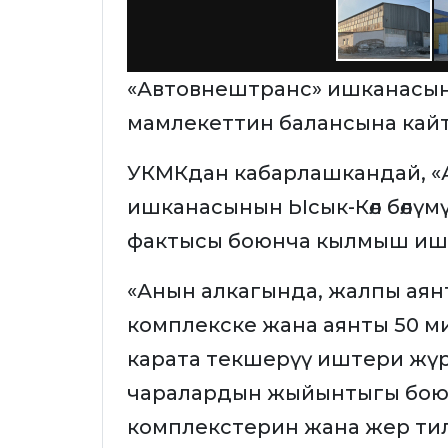
«Автовнештранс» ишканасыны
мамлекеттин балансына кай
УКМКдан кабарлашкандай, «
ишканасынын Ысык-Көл бөлүм
фактысы боюнча кылмыш иши
«Анын алкагында, жалпы аян
комплекске жана аянты 50 м
карата текшерүү иштери жүрг
чаралардын жыйынтыгы боюн
комплекстерин жана жер ти