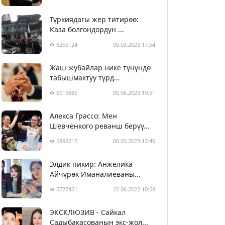
Түркиядагы жер титирөө:
Каза болгондордун ...
6255124
05.03.2023 17:54
Жаш жубайлар нике түнүндө
табышмактуу түрд...
6019885
05.06.2023 10:51
Алекса Грассо: Мен
Шевченкого реванш берүү...
5899215
06.03.2023 12:49
Элдик пикир: Анжелика
Айчүрөк Иманалиеваны...
5727451
22.06.2022 10:58
ЭКСКЛЮЗИВ - Сайкал
Садыбакасованын экс-жол...