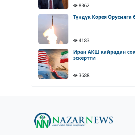
8362
Түндүк Корея Орусияга
4183
Иран АКШ кайрадан сокк
эскертти
3688