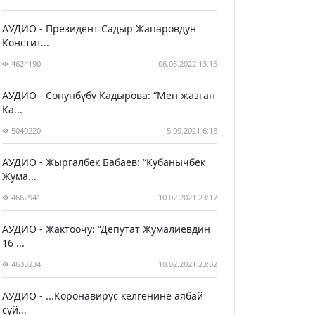
АУДИО - Президент Садыр Жапаровдун
Констит...
4624190
06.05.2022 13:15
АУДИО - Сонунбүбү Кадырова: “Мен жазган
Ка...
5040220
15.09.2021 6:18
АУДИО - Жыргалбек Бабаев: “Кубанычбек
Жума...
4662941
10.02.2021 23:17
АУДИО - Жактоочу: “Депутат Жумалиевдин
16 ...
4633234
10.02.2021 23:02
АУДИО - ...Коронавирус келгенине аябай
сүй...