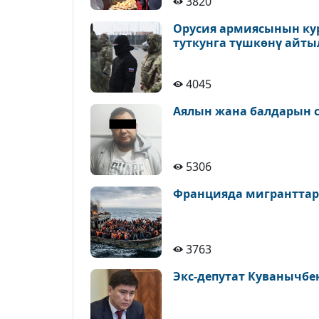
3820
Орусия армиясынын ку
туткунга түшкөнү айт
4045
Аялын жана балдарын с
5306
Францияда мигранттар
3763
Экс-депутат Куванычбе