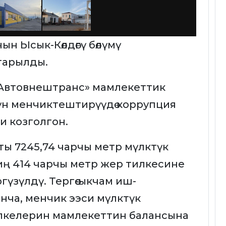
н Ысык-Көлдөгү бөлүмү
тарылды.
Автовнештранс» мамлекеттик
үн менчиктештирүүдө коррупция
 козголгон.
ты 7245,74 чарчы метр мүлктүк
иң 414 чарчы метр жер тилкесине
үзүлдү. Тергөө-ыкчам иш-
ча, менчик ээси мүлктүк
лкелерин мамлекеттин балансына