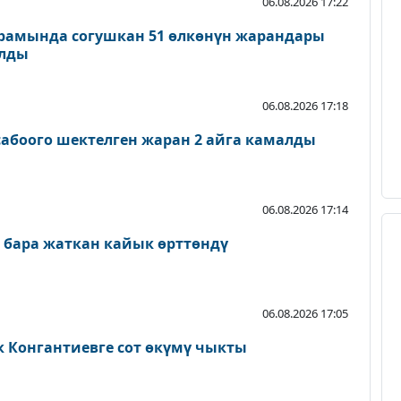
06.08.2026 17:22
рамында согушкан 51 өлкөнүн жарандары
ылды
06.08.2026 17:18
абоого шектелген жаран 2 айга камалды
06.08.2026 17:14
 бара жаткан кайык өрттөндү
06.08.2026 17:05
к Конгантиевге сот өкүмү чыкты