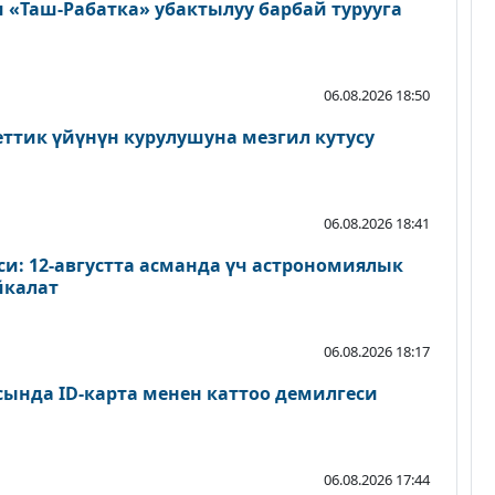
«Таш-Рабатка» убактылуу барбай турууга
06.08.2026 18:50
еттик үйүнүн курулушуна мезгил кутусу
06.08.2026 18:41
и: 12-августта асманда үч астрономиялык
йкалат
06.08.2026 18:17
сында ID-карта менен каттоо демилгеси
06.08.2026 17:44