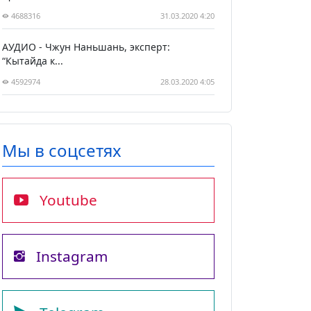
4688316
31.03.2020 4:20
АУДИО - Чжун Наньшань, эксперт:
“Кытайда к...
4592974
28.03.2020 4:05
Мы в соцсетях
Youtube
Instagram