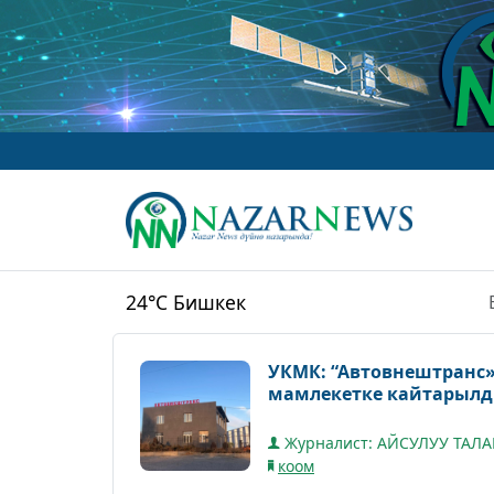
24°C
Бишкек
УКМК: “Автовнештранс
мамлекетке кайтарыл
Журналист: АЙСУЛУУ ТАЛ
коом