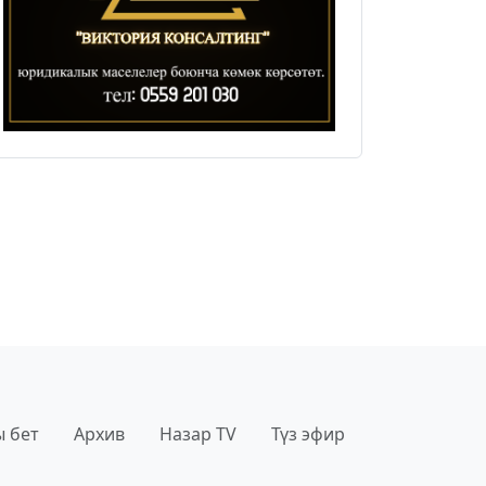
 бет
Архив
Назар TV
Түз эфир