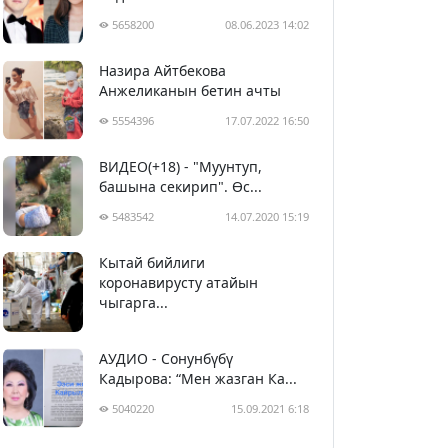
5658200
08.06.2023 14:02
Назира Айтбекова
Анжеликанын бетин ачты
5554396
17.07.2022 16:50
ВИДЕО(+18) - "Муунтуп,
башына секирип". Өс...
5483542
14.07.2020 15:19
Кытай бийлиги
5393791
29.02.2020 23:43
коронавирусту атайын
чыгарга...
АУДИО - Сонунбүбү
Кадырова: “Мен жазган Ка...
5040220
15.09.2021 6:18