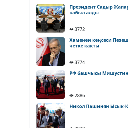
Президент Садыр Жапа
кабыл алды
3772
Хаменеи кеңсеси Пезе
четке какты
3774
РФ башчысы Мишустин 
2886
Никол Пашинян Ысык-К