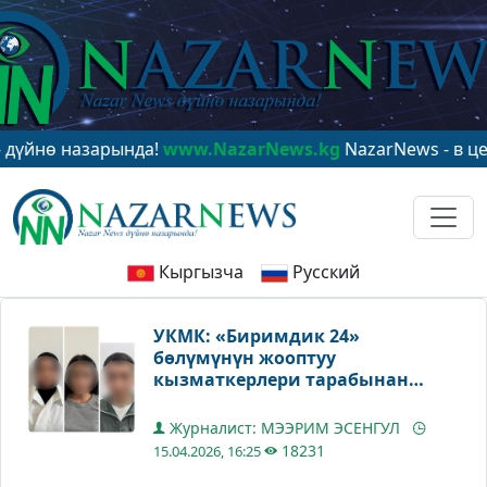
назарында!
www.NazarNews.kg
NazarNews - в центре ми
Кыргызча
Русский
УКМК: «Биримдик 24»
бөлүмүнүн жооптуу
кызматкерлери тарабынан
мыйзамсыз каттоо жүргүзүү
фактысы аныкталды
Журналист: МЭЭРИМ ЭСЕНГУЛ
18231
15.04.2026, 16:25