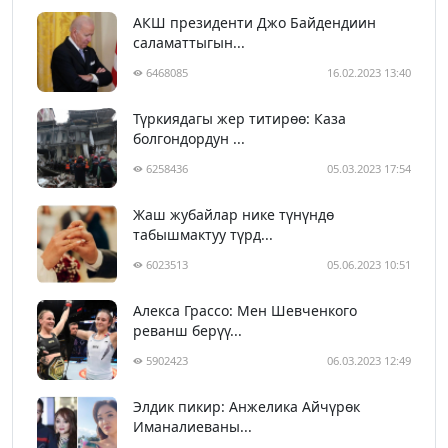
АКШ президенти Джо Байдендиин
саламаттыгын...
6468085
16.02.2023 13:40
Түркиядагы жер титирөө: Каза
болгондордун ...
6258436
05.03.2023 17:54
Жаш жубайлар нике түнүндө
табышмактуу түрд...
6023513
05.06.2023 10:51
Алекса Грассо: Мен Шевченкого
реванш берүү...
5902423
06.03.2023 12:49
Элдик пикир: Анжелика Айчүрөк
Иманалиеваны...