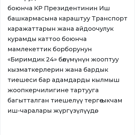
боюнча КР Президентинин Иш
башкармасына караштуу Транспорт
каражаттарын жана айдоочулук
курамды каттоо боюнча
мамлекеттик борборунун
«Биримдик 24» бөлүмүнүн жооптуу
кызматкерлерин жана бардык
тиешеси бар адамдарды кылмыш
жоопкерчилигине тартууга
багытталган тиешелүү тергөө-ыкчам
иш-чаралары жүргүзүлүүдө.