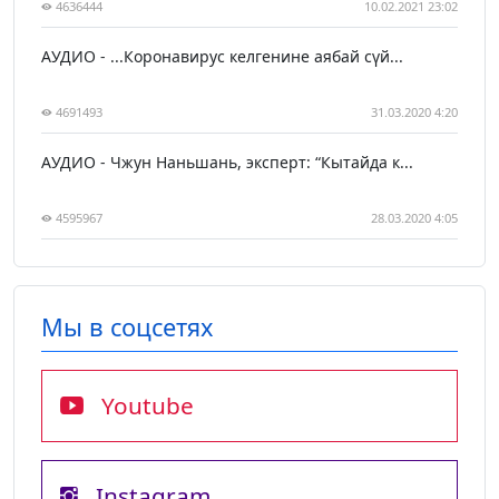
4636444
10.02.2021 23:02
АУДИО - ...Коронавирус келгенине аябай сүй...
4691493
31.03.2020 4:20
АУДИО - Чжун Наньшань, эксперт: “Кытайда к...
4595967
28.03.2020 4:05
Мы в соцсетях
Youtube
Instagram