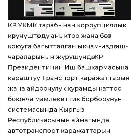
КР УКМК тарабынан коррупциялык
көрүнүштөрдү аныктоо жана бөгөт
коюуга багытталган ыкчам-издөө иш-
чараларынын жүрүшүндө, КР
Президентинин Иш башкармасына
караштуу Транспорт каражаттарын
жана айдоочулук курамды каттоо
боюнча мамлекеттик борборунун
системасында Кыргыз
Республикасынын аймагында
автотранспорт каражаттарын