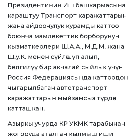
Президентинин Иш башкармасына
караштуу Транспорт каражаттарын
жана айдоочулук курамды каттоо
боюнча мамлекеттик борборунун
кызматкерлери Ш.А.А., М.Д.М. жана
Ш.у.К. менен сүйлөшүп алып,
белгилүү бир акчалай сыйлык үчүн
Россия Федерациясында каттоодон
чыгарылбаган автотранспорт
каражаттарын мыйзамсыз түрдө
катташкан.
Азыркы учурда КР УКМК тарабынан
жогоруда аталган кылмыш иши