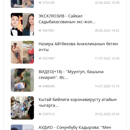
5731230
22.06.2022 10:58
ЭКСКЛЮЗИВ - Сайкал
Садыбакасованын экс-жол...
5661861
08.06.2023 14:02
Назира Айтбекова Анжеликанын бетин
ачты
5557967
17.07.2022 16:50
ВИДЕО(+18) - "Муунтуп, башына
секирип". Өс...
5486540
14.07.2020 15:19
Кытай бийлиги коронавирусту атайын
чыгарга...
5397513
29.02.2020 23:43
АУДИО - Сонунбүбү Кадырова: “Мен