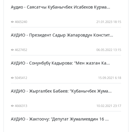
Аудио - Саясатчы Кубанычбек Исабеков Курма...
4665240
21.01.2023 18:15
АУДИО - Президент Садыр Жапаровдун Констит...
4627452
06.05.2022 13:15
АУДИО - Сонунбүбү Кадырова: “Мен жазган Ка...
5045412
15.09.2021 6:18
АУДИО - Жыргалбек Бабаев: “Кубанычбек Жума...
4666313
10.02.2021 23:17
АУДИО - Жактоочу: “Депутат Жумалиевдин 16 ...