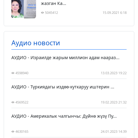
жазган Ка...
5045412
15.09.2021 6:18
Аудио новости
АУДИО - Израилде жарым миллион адам наараз...
4598940
13.03.2023 19:22
АУДИО - Түркиядагы издөө-куткаруу иштерин ...
4569522
19.02.2023 21:32
АУДИО - Америкалык чалгынчы: Дүйнө жүзү Пу...
4630165
24.01.2023 14:39