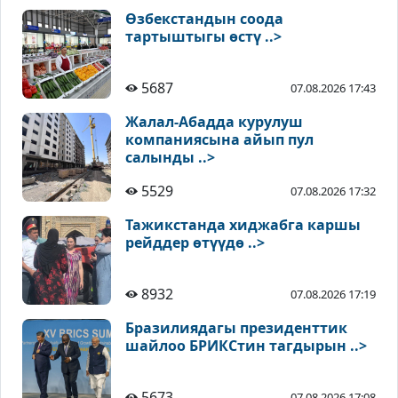
Өзбекстандын соода
тартыштыгы өстү ..>
5687
07.08.2026 17:43
Жалал-Абадда курулуш
компаниясына айып пул
салынды ..>
5529
07.08.2026 17:32
Тажикстанда хиджабга каршы
рейддер өтүүдө ..>
8932
07.08.2026 17:19
Бразилиядагы президенттик
шайлоо БРИКСтин тагдырын ..>
5673
07.08.2026 17:08