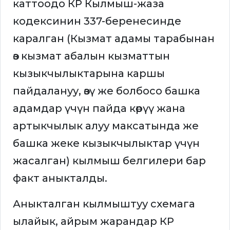
каттоодо КР Кылмыш-жаза
кодексинин 337-беренесинде
каралган (Кызмат адамы тарабынан
өз кызмат абалын кызматтын
кызыкчылыктарына каршы
пайдалануу, өзү же болбосо башка
адамдар үчүн пайда көрүү жана
артыкчылык алуу максатында же
башка жеке кызыкчылыктар үчүн
жасалган) кылмыш белгилери бар
факт аныкталды.
Аныкталган кылмыштуу схемага
ылайык, айрым жарандар КР