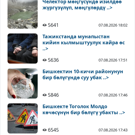
Челектор мөңгүсүндө изилдөө
жүргүзүлүп, мөңгүлөрдү ..>
5641
07.08.2026 18:02
Тажикстанда мунапыстан
кийин кылмыштуулук кайра өс
..>
5636
07.08.2026 17:51
Бишкектин 10-кичи районунун
бир бөлүгүндө суу убак ..>
5846
07.08.2026 17:46
Бишкекте Тоголок Молдо
көчөсүнүн бир бөлүгү убакты ..>
6545
07.08.2026 17:43