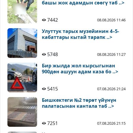
башы жок адамдын сөөгү таб ..>
7442
08.08.2026 11:46
Улуттук тарых музейинин 4–5-
кабаттары кытай тарапк ..>
5748
08.08.2026 11:27
Бир жылда жол кырсыгынан
900дөн ашуун адам каза бо ..>
5415
07.08.2026 21:24
Бишкектеги №2 төрөт үйүнүн
палатасынан кантала таб ..>
7251
07.08.2026 21:15