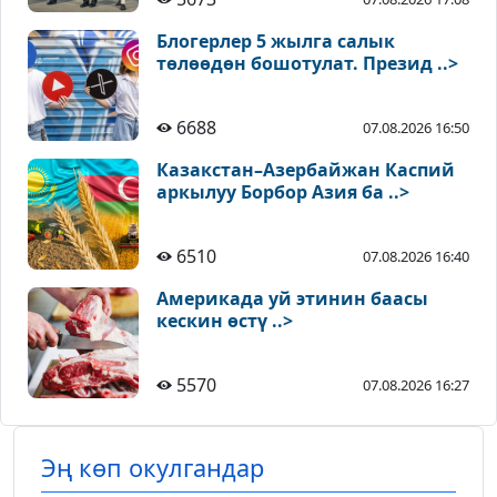
Блогерлер 5 жылга салык
төлөөдөн бошотулат. Презид ..>
6688
07.08.2026 16:50
Казакстан–Азербайжан Каспий
аркылуу Борбор Азия ба ..>
6510
07.08.2026 16:40
Америкада уй этинин баасы
кескин өстү ..>
5570
07.08.2026 16:27
Эң көп окулгандар