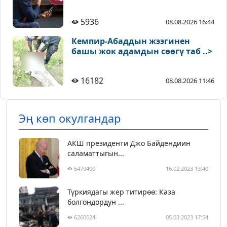
5936
08.08.2026 16:44
Кемпир-Абаддын жээгинен
башы жок адамдын сөөгү таб ..>
16182
08.08.2026 11:46
Эң көп окулгандар
АКШ президенти Джо Байдендиин
саламаттыгын...
6470400
16.02.2023 13:40
Түркиядагы жер титирөө: Каза
болгондордун ...
6260624
05.03.2023 17:54