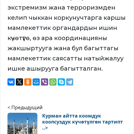
экстремизм жана терроризмден
келип чыккан коркунучтарга каршы
мамлекеттик органдардын ишин
күчөтүүгө, өз ара координацияны
жакшыртууга жана бул багыттагы
мамлекеттик саясатты натыйжалуу
ишке ашырууга багытталган.
< Предыдущий
Курман айтта коомдук
коопсуздук күчөтүлгөн тартипт
..>