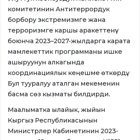
комитетинин Антитеррордук
борбору экстремизмге жана
терроризмге каршы аракеттенүү
боюнча 2023–2027-жылдарга карата
мамлекеттик программаны ишке
ашыруунун алкагында
координациялык кеңешме өткөрдү.
Бул тууралуу аталган мекеменин
басма сөз кызматы билдирди.
Маалыматка ылайык, жыйын
Кыргыз Республикасынын
Министрлер Кабинетинин 2023-