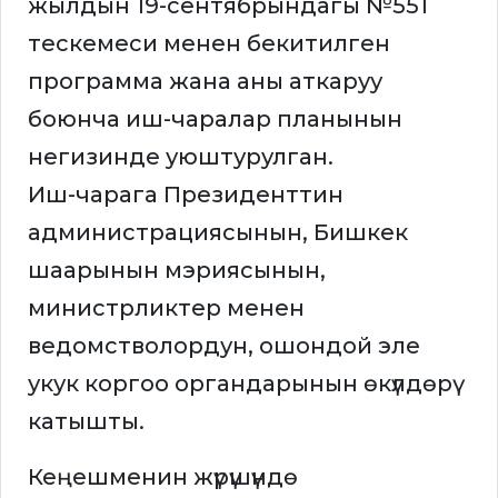
жылдын 19-сентябрындагы №551
тескемеси менен бекитилген
программа жана аны аткаруу
боюнча иш-чаралар планынын
негизинде уюштурулган.
Иш-чарага Президенттин
администрациясынын, Бишкек
шаарынын мэриясынын,
министрликтер менен
ведомстволордун, ошондой эле
укук коргоо органдарынын өкүлдөрү
катышты.
Кеңешменин жүрүшүндө