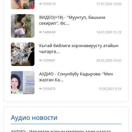
5560218
17.07.2022 16:50
ВИДЕО(+18) - "Муунтуп, башына
секирип". Өс...
5488648
14.07.2020 15:19
Кытай бийлиги коронавирусту атайын
чыгарга...
5399841
29.02.2020 23:43
АУДИО - Сонунбүбү Кадырова: “Мен
жазган Ка...
5050876
15.09.2021 6:18
Аудио новости
АУДИО - Израилде жарым миллион адам наараз...