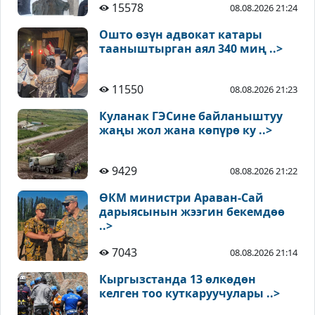
15578
08.08.2026 21:24
Ошто өзүн адвокат катары
тааныштырган аял 340 миң ..>
11550
08.08.2026 21:23
Куланак ГЭСине байланыштуу
жаңы жол жана көпүрө ку ..>
9429
08.08.2026 21:22
ӨКМ министри Араван-Сай
дарыясынын жээгин бекемдөө
..>
7043
08.08.2026 21:14
Кыргызстанда 13 өлкөдөн
келген тоо куткаруучулары ..>