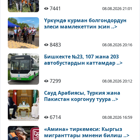
7441
08.08.2026 21:01
Үркүндө курман болгондордун
элеси мамлекеттин эсин ..>
8483
08.08.2026 20:16
Бишкекте №23, 107 жана 203
автобустардын каттамдар ..>
7299
08.08.2026 20:12
Сауд Арабиясы, Түркия жана
Пакистан коргонуу туура ..>
6714
08.08.2026 16:59
«Амина» тиркемеси: Кыргыз
мигранттары эмнени билиш ..>