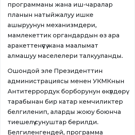
программаны жана иш-чаралар
планын натыйжалуу ишке
ашыруунун механизмдери,
мамлекеттик органдардын өз ара
аракеттенүүсү жана маалымат
алмашуу маселелери талкууланды.
Ошондой эле Президенттин
администрациясы менен УКМКнын
Антитеррордук борборунун өкүлдөрү
тарабынан бир катар кемчиликтер
белгиленип, аларды жоюу боюнча
тиешелүү сунуштар берилди.
Белгиленгендей, программа