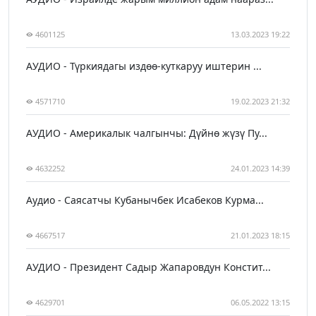
4601125
13.03.2023 19:22
АУДИО - Түркиядагы издөө-куткаруу иштерин ...
4571710
19.02.2023 21:32
АУДИО - Америкалык чалгынчы: Дүйнө жүзү Пу...
4632252
24.01.2023 14:39
Аудио - Саясатчы Кубанычбек Исабеков Курма...
4667517
21.01.2023 18:15
АУДИО - Президент Садыр Жапаровдун Констит...
4629701
06.05.2022 13:15