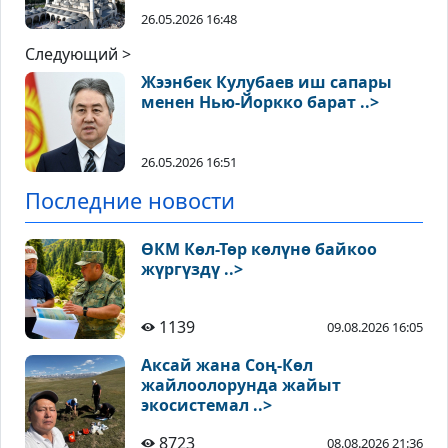
26.05.2026 16:48
Следующий >
Жээнбек Кулубаев иш сапары
менен Нью-Йоркко барат ..>
26.05.2026 16:51
Последние новости
ӨКМ Көл-Төр көлүнө байкоо
жүргүздү ..>
1139
09.08.2026 16:05
Аксай жана Соң-Көл
жайлоолорунда жайыт
экосистемал ..>
8723
08.08.2026 21:36