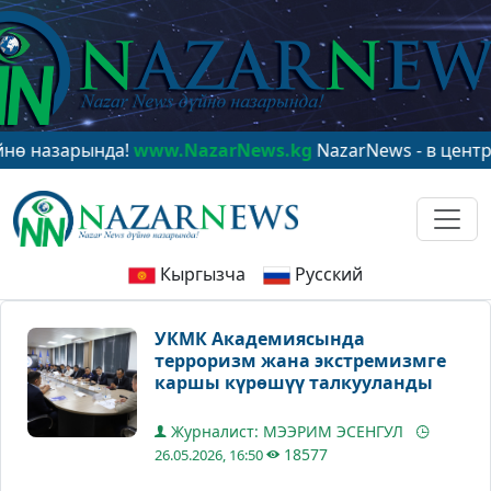
рында!
www.NazarNews.kg
NazarNews - в центре миров
Кыргызча
Русский
УКМК Академиясында
терроризм жана экстремизмге
каршы күрөшүү талкууланды
Журналист: МЭЭРИМ ЭСЕНГУЛ
18577
26.05.2026, 16:50