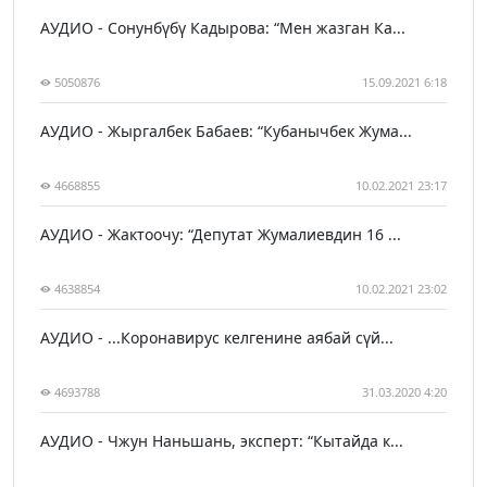
АУДИО - Сонунбүбү Кадырова: “Мен жазган Ка...
5050876
15.09.2021 6:18
АУДИО - Жыргалбек Бабаев: “Кубанычбек Жума...
4668855
10.02.2021 23:17
АУДИО - Жактоочу: “Депутат Жумалиевдин 16 ...
4638854
10.02.2021 23:02
АУДИО - ...Коронавирус келгенине аябай сүй...
4693788
31.03.2020 4:20
АУДИО - Чжун Наньшань, эксперт: “Кытайда к...