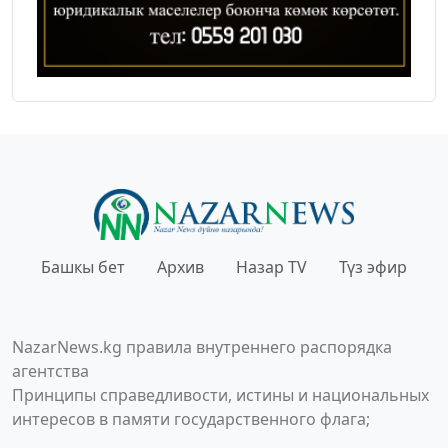
Башкы бет
Архив
Назар TV
Түз эфир
NazarNews.kg правила внутреннего распорядка
агентства
Принципы справедливости, истины и национальных
интересов в памяти государственного флага;