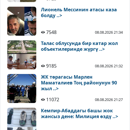
Лионель Мессинин атасы каза
болду ..>
7548
08.08.2026 21:34
Талас облусунда бир катар жол
объектилеринде жүргү ..>
9185
08.08.2026 21:32
ЖК төрагасы Марлен
Маматалиев Тоң районунун 90
жыл ..>
11072
08.08.2026 21:27
Кемпир-Абаддагы башы жок
жансыз дене: Милиция өздү ..>