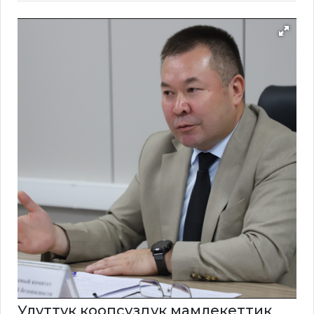
Улуттук коопсуздук мамлекеттик