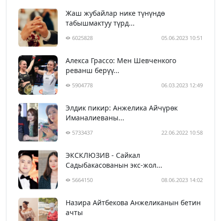
Жаш жубайлар нике түнүндө
табышмактуу түрд...
6025828
05.06.2023 10:51
Алекса Грассо: Мен Шевченкого
реванш берүү...
5904778
06.03.2023 12:49
Элдик пикир: Анжелика Айчүрөк
Иманалиеваны...
5733437
22.06.2022 10:58
ЭКСКЛЮЗИВ - Сайкал
Садыбакасованын экс-жол...
5664150
08.06.2023 14:02
Назира Айтбекова Анжеликанын бетин
ачты